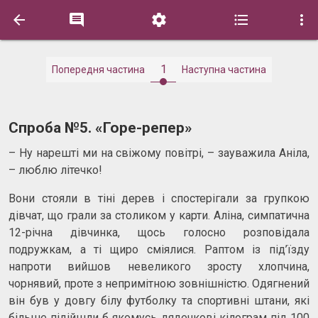





1
Попередня частина
Наступна частина
Спроба №5. «Горе-репер»
– Ну нарешті ми на свіжому повітрі, – зауважила Аніла,
– люблю літечко!
Вони стояли в тіні дерев і спостерігали за групкою
дівчат, що грали за столиком у карти. Аліна, симпатична
12-річна дівчинка, щось голосно розповідала
подружкам, а ті щиро сміялися. Раптом із під’їзду
напроти вийшов невеликого зросту хлопчина,
чорнявий, проте з непримітною зовнішністю. Одягнений
він був у довгу білу футболку та спортивні штани, які
більше підійшли б якомусь дядечкові кілограм під 100