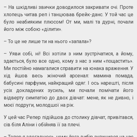
– На шкідливі звички доводилося закривати очі. Проте
хлопець читав реп і танцював брейк-данс. У той час це
було неабияким плюсом! От ми, малі та дурні, почали
його між собою «ділити».
– То це не лише ти на нього «запала»?
– Уяви собі, ні! Всі хотіли з ним зустрічатися, а йому,
здається, було все одно, кому з нас з ним «пощастить».
Ми постійно намагалися справити на юнака враження. У
хід йшов весь жіночий арсенал: мамина помада,
бабусині парфуми, найкращий одяг. І ось нарешті, після
усіх докладених зусиль, ми почали помічати його
відверту симпатію до двох дівчат: мене, як не дивно, і
моєї подруги, молодшої на рік.
У цей час Репер підійшов до столику дівчат, привітався,
сів біля Аліни і обійняв її за плечі.
– Тепер я здогадуюсь, чому його вибір зупинився на нас