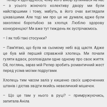
– з усього жіночого колективу двору ми були
найстаршими і тому, мабуть, в його очах виглядали
цікавішими. Але тоді ми про це не думали, адже були
захоплені боротьбою за хлопця. Люблю здорову
конкуренцію! Ми вже тут тиждень як зустрічаємось.
– І як тобі такі стосунки?
– Пам’ятаю, що була на сьомому небі від щастя. Адже
це був мій перший справжній хлопець. Ми почали
гуляти вдвох, розповідали одне одному про своє життя.
Ой, поглянь, зараз мій Репер зробить романтичний жест
перед усіма моїми подругами.
Хлопець тим часом заліз у кишеню своїх широченних
штанів і дістав звідти якийсь невеличкий мішечок.
– Що це там у нього в руці? – примружуючись,
запитала Аніла.