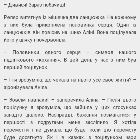
– Дивися! Зараз побачиш!
Репер витягнув із мішечка два ланцюжка. На кожному
з них була прикріплена половинка серця. Один із
ланцюжків він повісив на шию Аліні. Вона поцілувала
його у щічку і почервоніла.
– Половинки одного серця – символ нашого
підліткового «кохання». В цей день у нас з ним був
перший поцілунок.
– І ти зрозуміла, що чекала на нього усе своє життя? –
зіронізувала Аніла.
– Зовсім навпаки! – заперечила Аліна. – Після цього
поцілунку я зрозуміла, що зайшла у цих стосунках
занадто далеко. Насправді, бажання позмагатися у
першості з подругами мене засліпило. Я хотіла
перемогти і не думала, що буде, коли цю перемогу
буде досягнуто. Як і в казках, з поцілунком чари