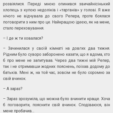
розвіялися. Переді мною опинився звичайнісінький
хлопець з купою недоліків і «тарганів» у голові. Я вже
нічого не відчувала до свого Репера, проте боялася
поговорити з ним про це. Найкращою ідеєю, як на мене,
стало переховування.
– І де ж ти ховалася?
– Зачинилася у своїй кімнаті на довгих два тижня.
Рідним було суворо заборонено казати, що я вдома, хто
б про мене не запитував. Через два тижні мій Репер,
так і не отримавши жодних пояснень, поїхав додому до
батьків. Мені ж, на той час, зовсім не було соромно за
свій вчинок.
– А зараз?
– Зараз зрозуміла, що можна було вчинити краще. Хоча
б поговорити, пояснити свій вчинок. Сподіваюся, він
мене пробачив…