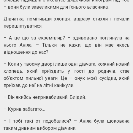
– вони були завеликими для їхнього власника.
Дівчатка, помітивши хлопця, відразу стихли і почали
перешіптуватися.
– А це що за екземпляр? – здивовано поглянула на
нього Аніла. – Тільки не кажи, що він має якесь
відношення до нас?
– Коли у твоєму дворі лише одні дівчата, кожний новий
хлопець, який приїздить у гості до родичів, стає
об’єктом пильної уваги. Це – онук моєї сусідки, який
приїхав до неї на літні канікули.
– Він якийсь непривабливий. Блідий.
– Курив забагато…
– І тобі такі от подобалися? – Аніла була шокована
таким дивним вибором дівчини.