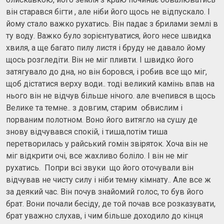
він старався бігти , але ніби його щось не відпускало. І
йому стало важко рухатись. Він падає з брилами землі в
ту воду. Важко було зорієнтуватися, його несе швидка
хвиля, а ще багато пилу листя і бруду не давало йому
щось розгледіти. Він не міг пливти. І швидко його
затягувало до дна, но він боровся, і робив все що міг,
щоб дістатися верху води.. тоді великий камінь впав на
нього він не відчув більше нічого. але вчепився в щось
Велике та темне.. з довгим, старим обвислим і
порваним полотном. Воно його витягло на сушу де
знову відчувався спокій, і тиша,потім тиша
перетворилась у райський гомін звіряток. Хоча він не
міг відкрити очі, все жахливо боліло. І він не міг
рухатись. Попри всі звуки що його оточували він
відчував не чисту силу і ніби темну кімнату.. Але все ж
за деякий час. Він почув знайомий голос, то був його
брат. Вони почали бесіду, де той почав все розказувати,
брат уважно слухав, і чим більше доходило до кінця