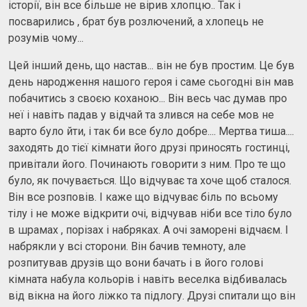
історії, він все більше не вірив хлопцю.. Так і
посварились , брат був розлючений, а хлопець не
розумів чому...
Цей інший день, що настав... він не був простим. Це був
день народження нашого героя і саме сьогодні він мав
побачитись з своєю коханою... Він весь час думав про
неї і навіть падав у відчай та злився на себе мов не
варто було йти, і так би все було добре.... Мертва тиша....
заходять до тієї кімнати його друзі приносять гостинці,
привітали його. Починають говорити з ним. Про те що
було, як почувається. Що відчуває та хоче щоб сталося.
Він все розповів. І каже що відчуває біль по всьому
тілу і не може відкрити очі, відчував ніби все тіло було
в шрамах , порізах і набряках. А очі заморені відчаєм. І
набрякли у всі сторони. Він бачив темноту, але
розпитував друзів що вони бачать і в його голові
кімната набула кольорів і навіть веселка відбивалась
від вікна на його ліжко та підлогу. Друзі спитали що він