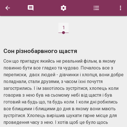





1
Сон різнобарвного щастя
Сон що пригадує якийсь не реальний фільм, в якому
повинно бути все гладко та чудово. Почалось все з
переписки, двох людей - дівчинки і хлопця, вони добре
поладнали, стали друзями, з часом їхні почуття
загострились. І їм захотілось зустрітися, хлопець коли
говорив з нею був на сьомому небі від щастя і був
готовий на будь що, та будь коли. І коли дні робились
все блищими і блищими до дня в якому вони мають
зустрітися. Хлопець вирішив шукати гарне місце для
проведення часу з нею. І хотів щоб це було щось