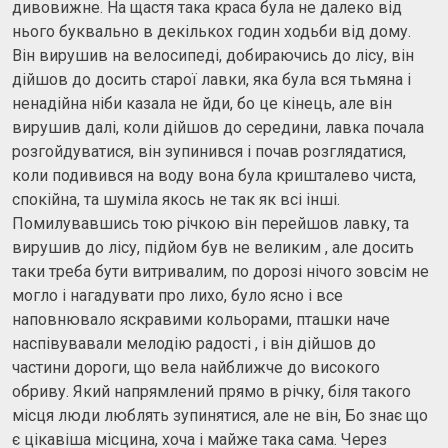
дивовижне. На щастя така краса була не далеко від
нього буквально в декількох годин ходьби від дому.
Він вирушив на велосипеді, добираючись до лісу, він
дійшов до досить старої лавки, яка була вся тьмяна і
ненадійна ніби казала не йди, бо це кінець, але він
вирушив далі, коли дійшов до середини, лавка почала
розгойдуватися, він зупинився і почав розглядатися,
коли подивився на воду вона була кришталево чиста,
спокійна, та шуміла якось не так як всі інші.
Помилувавшись тою річкою він перейшов лавку, та
вирушив до лісу, підйом був не великим , але досить
таки треба бути витривалим, по дорозі нічого зовсім не
могло і нагадувати про лихо, було ясно і все
наповнювало яскравими кольорами, пташки наче
наспівувавали мелодію радості , і він дійшов до
частини дороги, що вела найближче до високого
обриву. Який напрямлений прямо в річку, біля такого
місця люди люблять зупинятися, але не він, Бо знає що
є цікавіша місцина, хоча і майже така сама. Через