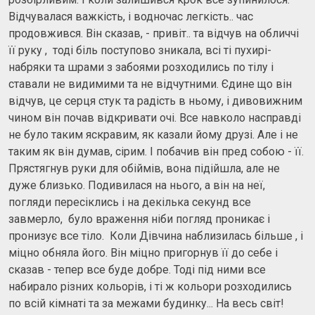
Відчувалася важкість, і водночас легкість.. час
продовжився. Він сказав, - привіт.. та відчув на обличчі
її руку , тоді біль поступово зникала, всі ті пухирі-
набряки та шрами з забоями розходились по тілу і
ставали не видимими та не відчутними. Єдине що він
відчув, це серця стук та радість в ньому, і дивовижним
чином він почав відкривати очі. Все навколо насправді
не було таким яскравим, як казали йому друзі. Але і не
таким як він думав, сірим. І побачив він пред собою - її.
Прястягнув руки для обіймів, вона підійшла, але не
дуже близько. Подивилася на нього, а він на неї,
погляди пересіклись і на декілька секунд все
завмерло, було враження ніби погляд проникає і
пронизує все тіло. Коли Дівчина наблизилась більше , і
міцно обняла його. Він міцно пригорнув її до себе і
сказав - тепер все буде добре. Тоді під ними все
набирало різних кольорів, і ті ж кольори розходились
по всій кімнаті та за межами будинку... На весь світ!