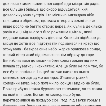
декілька хвилин впевненої ходьби до місця, він радів
все більше і більше, що скоро відбудеться їхня
довгоочікувана зустріч. І та місцина виглядала ніби
галявина з обривом , що мала отвори в землі з яких
нище росло не багато старих дерев, які були в декілька
разів вищі від нього з біло рожевим цвітом , який
видавав запах парфумів дівчини. Коли він підійшов до
місця де хотів все підготувати подивився на красу що
оточувала - безкрає синє небо, жарке оранжеве сонце,
теплий вітер який піднімався по тім обриву до гори.
‌Він наблизився до місцини біля краю і земля під ним
почала ссуватись і нахилятис. Але це було не помітно, бо
все було повільно. І в цей же час навколо нього
мінялась погода, дуже швидко. З'явився різкий
холодний вітер, небо потемніло, сонця і видно не було.
Річка прибула і стала бурхливою та темною, як та лавка
по якій він ішов. Всі світлі кольори що були,
перетворилися на похмуро сірі. І тоді під звуки грому з
блискавкою, його земля з краю починає обвалюватись