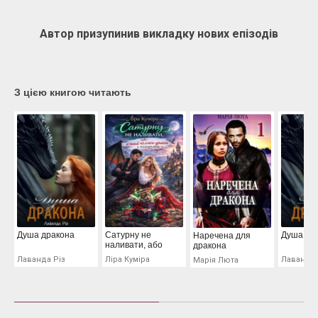
Автор призупинив викладку нових епізодів
З цією книгою читають
Душа дракона
Сатурну не
Душа др
Наречена для
наливати, або
дракона
п'яний чоловік-
Лаванда Різ
Ліра Куміра
Лаванда 
Марія Люта
дракон у
подарунок