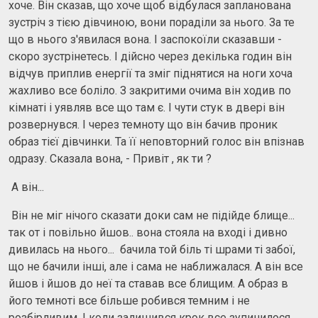
хоче. Він сказав, що хоче щоб відбулася запланована
зустріч з тією дівчиною, вони пораділи за нього. За те
що в нього з'явилася вона. І заспокоїли сказавши -
скоро зустрінетесь. І дійсно через декілька годин він
відчув приплив енергії та зміг піднятися на ноги хоча
жахливо все боліло. З закритими очима він ходив по
кімнаті і уявляв все що там є. І чути стук в двері він
розвернувся. І через темноту що він бачив проник
образ тієї дівчинки. Та її неповторний голос він впізнав
одразу. Сказала вона, - Привіт , як ти ?
А він...
Він не міг нічого сказати доки сам не підійде блище...
так от і повільно йшов.. вона стояла на вході і дивно
дивилась на нього... бачила той біль ті шрами ті забої,
що не бачили інші, але і сама не наближалася. А він все
йшов і йшов до неї та ставав все блищим. А образ в
його темноті все більше робився темним і не
розбірливим. І коли залишився крок все зупинилося.