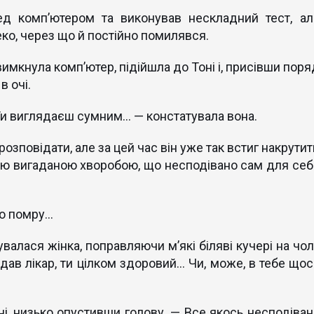
ед комп’ютером та виконував нескладний тест, ал
ко, через що й постійно помилявся.
имкнула комп’ютер, підійшла до Тоні і, присівши поря
в очі.
и виглядаєш сумним... — констатувала вона.
розповідати, але за цей час він уже так встиг накрути
єю вигаданою хворобою, що несподівано сам для себ
ро помру…
лася жінка, поправляючи м’які біляві кучері на чолі
дав лікар, ти цілком здоровий… Чи, може, в тебе щос
і, низько опустивши голову. — Все якось несподіван