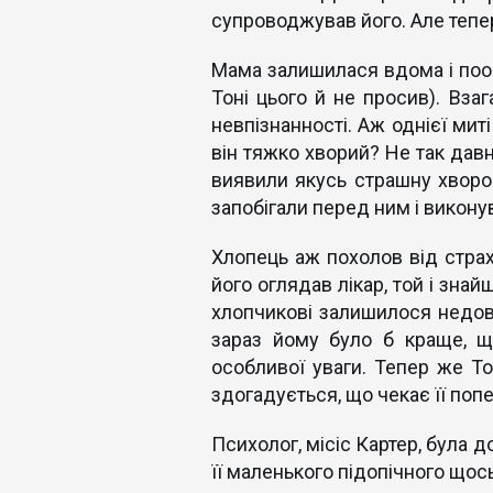
супроводжував його. Але тепер
Мама залишилася вдома і пооб
Тоні цього й не просив). Взаг
невпізнанності. Аж однієї мит
він тяжко хворий? Не так давн
виявили якусь страшну хворобу
запобігали перед ним і виконув
Хлопець аж похолов від страху
його оглядав лікар, той і зна
хлопчикові залишилося недовг
зараз йому було б краще, що
особливої уваги. Тепер же Тон
здогадується, що чекає її поп
Психолог, місіс Картер, була д
її маленького підопічного щос