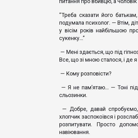
питання про вбивцю, а чоловік
“Треба сказати його батькам
подумала психолог. — Втім, ді
у вісім років найбільшою п
сукенку…”
— Мені здається, що під гіпно
Все, що зі мною сталося, і де я
— Кому розповісти?
— Я не пам’ятаю… — Тоні під
сльозинки.
— Добре, давай спробуємо, 
хлопчик заспокоївся і розслаб
розпитувати. Просто допом
навіювання.