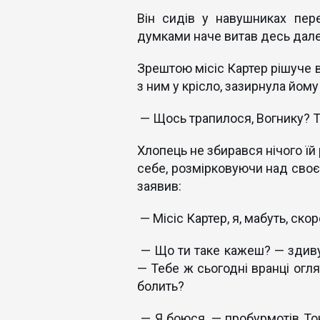
Він сидів у навушниках пер
думками наче витав десь дале
Зрештою місіс Картер рішуче в
з ним у крісло, зазирнула йому 
— Щось трапилося, Вогнику? Т
Хлопець не збирався нічого їй 
себе, розмірковуючи над сво
заявив:
— Місіс Картер, я, мабуть, ско
— Що ти таке кажеш? — здивува
— Тебе ж сьогодні вранці огля
болить?
— Я боюся, — пробурмотів Тон