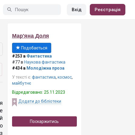
Вхід
Реєстрація
Мар'яна Доля
Подобається
#253 в
Фантастика
#77 в
Наукова фантастика
#434 в
Молодіжна проза
У тексті є:
фантастика
,
космос
,
майбутнє
Відредаговано: 25.11.2023
Додати до бібліотеки
я
е
й
Поскаржитись
о
з