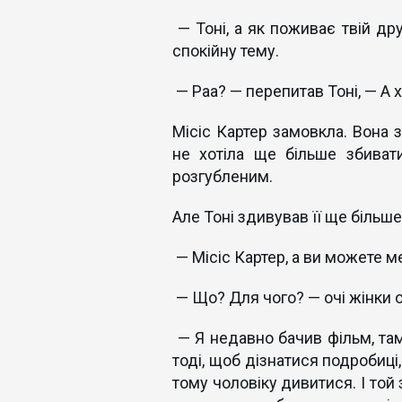
— Тоні, а як поживає твій др
спокійну тему.
— Раа? — перепитав Тоні, — А х
Місіс Картер замовкла. Вона з
не хотіла ще більше збиват
розгубленим.
Але Тоні здивував її ще більше
— Місіс Картер, а ви можете м
— Що? Для чого? — очі жінки 
— Я недавно бачив фільм, там 
тоді, щоб дізнатися подробиці,
тому чоловіку дивитися. І той 