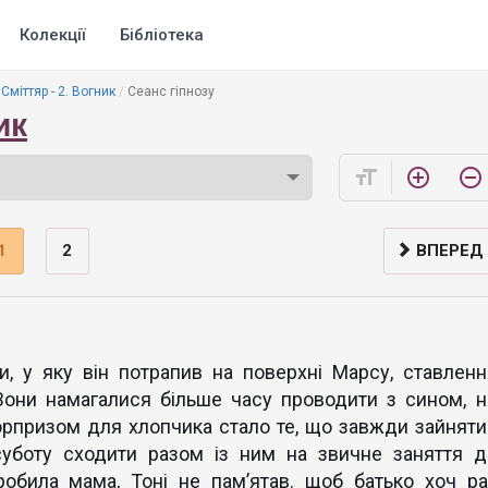
Колекції
Бібліотека
Сміттяр - 2. Вогник
Сеанс гіпнозу
ик
format_size
add_circle_outline
remove_circle_outline
1
2
ВПЕРЕД
и, у яку він потрапив на поверхні Марсу, ставленн
 Вони намагалися більше часу проводити з сином, н
юрпризом для хлопчика стало те, що завжди зайняти
суботу сходити разом із ним на звичне заняття д
робила мама, Тоні не пам’ятав. щоб батько хоч ра