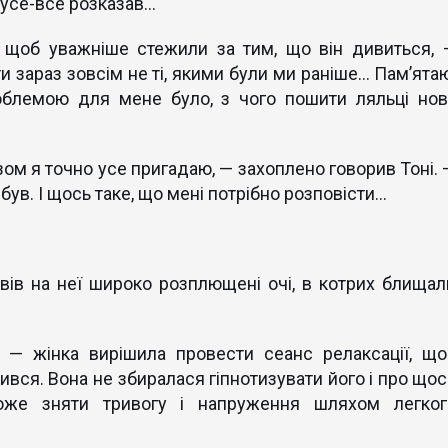
 усе-все розказав…
, щоб уважніше стежили за тим, що він дивиться, 
ти зараз зовсім не ті, якими були ми раніше… Пам’ятаю
роблемою для мене було, з чого пошити ляльці нов
зом я точно усе пригадаю, — захоплено говорив Тоні. 
 був. І щось таке, що мені потрібно розповісти…
вів на неї широко розплющені очі, в котрих блищал
— жінка вирішила провести сеанс релаксації, що
ився. Вона не збиралася гіпнотизувати його і про щос
оже зняти тривогу і напруження шляхом легког