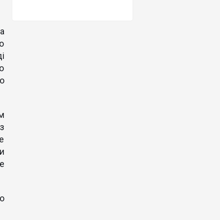
а
о
і
о
о
м
з
е
и
е
що