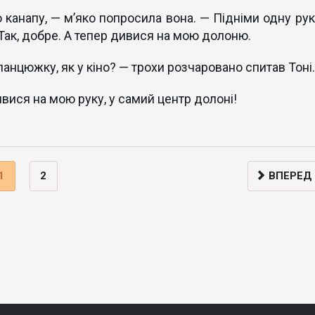
 канапу, — м’яко попросила вона. — Підніми одну рук
 Так, добре. А тепер дивися на мою долоню.
ланцюжку, як у кіно? — трохи розчаровано спитав Тоні.
ивися на мою руку, у самий центр долоні!
1
2
ВПЕРЕД