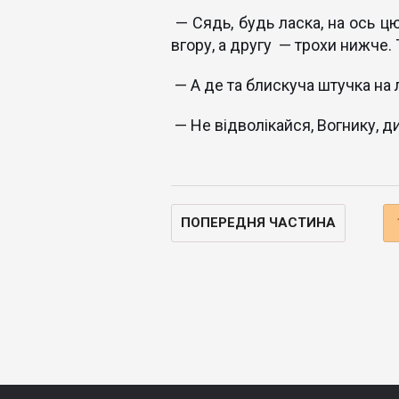
— Сядь, будь ласка, на ось цю
вгору, а другу — трохи нижче.
— А де та блискуча штучка на 
— Не відволікайся, Вогнику, д
ПОПЕРЕДНЯ ЧАСТИНА