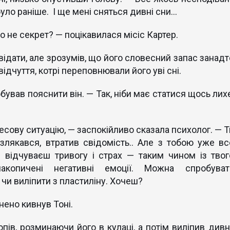
було раніше. І ще мені сняться дивні сни…
о не секрет? — поцікавилася місіс Картер.
відати, але зрозумів, що його словесний запас занадт
ідчуття, котрі переповнювали його уві сні.
ував пояснити він. — Так, ніби має статися щось лихе
есову ситуацію, — заспокійливо сказала психолог. — Т
злякався, втратив свідомість.. Але з тобою уже вс
 відчуваєш тривогу і страх — таким чином із твог
накопичені негативні емоції. Можна спробуват
 чи виліпити з пластиліну. Хочеш?
нено кивнув Тоні.
опів, розминаючи його в кулаці, а потім виліпив дивн