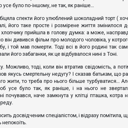
 усе було по-іншому, не так, як раніше…
іцяла спекти його улюблений шоколадний торт ( хоч
алі, його таке просте і розмірене життя змінилося д
і хлопчику прийшла в голову думка: а може, насправд
о він дивився фільм про молодого чоловіка, у котрог
, і той мав померти. Тоді всі в його родині так сам
али його забаганки, як це відбувалося нині з Тоні.
. Можливо, тоді, коли він втратив свідомість, а поті
йшов якусь смертельну недугу? І сказав батькам, що ра
о жити, то треба про нього більше турбуватися… Ал
б усе було так, як раніше, і на нього не звертал
і почувався, наче замкнута у клітці пташка, котра н
ереду.
осить досвідченим спеціалістом, і відразу помітила, 
ь непокоїть.