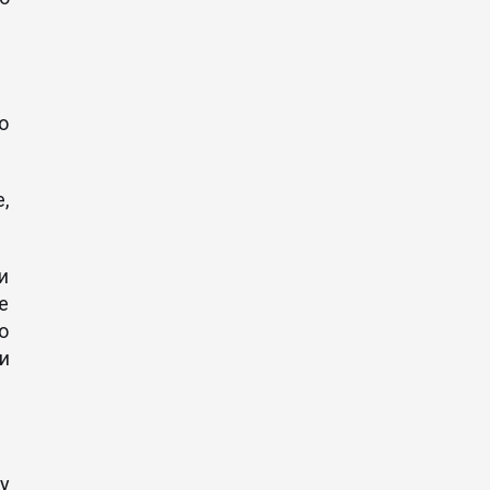
о
,
и
е
о
и
у