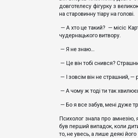
довготелесу фігурку з велико
на старовинну тіару на голові.
— А хто це такий? — місіс Кар
чудернацького витвору.
— Я не знаю…
— Це він тобі снився? Страшн
— І зовсім він не страшний, —
— А чому ж тоді ти так хвилю
— Бо я все забув, мені дуже тр
Психолог знала про амнезію, я
був перший випадок, коли дит
то, не увесь, а лише деякі йог