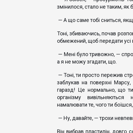
змінилося, стало не таким, як 
— А що саме тобі сниться, якщ
Тоні, збиваючись, почав розпо
обмежений, щоб передати усі в
— Мені було тривожно, — спроб
а я не можу згадати, що.
— Тоні, ти просто пережив стр
заблукав на поверхні Марсу, 
гаразд! Це нормально, що ти
організму вивільняються 
намалювати те, чого ти боїшся,
— Ну, давайте, — трохи невпев
Він вибрав пластилін, довго с