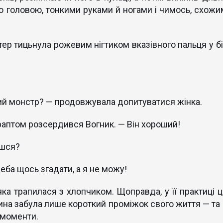
ю головою, тонкими руками й ногами і чимось, схожи
тер тицьнула рожевим нігтиком вказівного пальця у бі
ий монстр? — продовжувала допитуватися жінка.
 раптом розсердився Вогник. — Він хороший!
єшся?
еба щось згадати, а я не можу!
ка трапилася з хлопчиком. Щоправда, у її практиці ц
ина забула лише короткий проміжок свого життя — та 
о моменти.