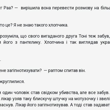
уг Раа? — вирішила вона перевести розмову на біль
то це? Я не знаю такого хлопчика.
розуміла, що свого вигаданого друга Тоні теж забув, 
и його з пантелику. Хлопчина і так виглядав укра
.
ене загіпнотизувати? — раптом спитав він.
округлилися.
один чоловік став свідком убивства, але все забув. 
 лікар узяв таку блискучу штучку на мотузочку і звел
заснув. Лікар його загіпнотизував. А тоді став задава