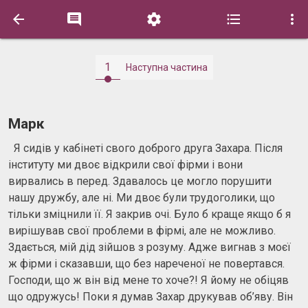





1
Наступна частина
Марк
Я сидів у кабінеті свого доброго друга Захара. Після
інституту ми двоє відкрили свої фірми і вони
вирвались в перед. Здавалось це могло порушити
нашу дружбу, але ні. Ми двоє були трудоголики, що
тільки зміцнили її. Я закрив очі. Було б краще якщо б я
вирішував свої проблеми в фірмі, але не можливо.
Здається, мій дід зійшов з розуму. Адже вигнав з моєї
ж фірми і сказавши, що без нареченої не повертався.
Господи, що ж він від мене то хоче?! Я йому не обіцяв
що одружусь! Поки я думав Захар друкував об’яву. Він