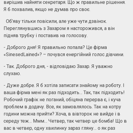
вирішив найняти секретаря. Що ж правильне рішення.
Я б похвалив, якщо не думав про своє.
Об’яву тільки повісили, але уже чути дзвінок.
Переглянувшись з Захаром я насторожився, а він
підняв трубку і поставив на голосову.
- Доброго дня! Я правильно попала? Це фірма
«SinesedLained»? – почувся енергійний голос дівчини.
- Так. Доброго дня, - відповідаю Захар. Я уважно
слухаю.
- Дуже добре. Я б хотіла записати знайому на роботу. І
ваша фірма мені як раз підходить… Так, так підходить!
Робочий графік не поганий, обіцяна перерва є, і куча
проблем в додачу. Все, як замовлялось. Так на котру
години можна прийти? Хоча, в вівторок не вийде і в
середу теж… Ммм… Четвер, так четвер це бомба! Що в
вас в четвер, одну хвилинку зараз гляну… о як раз