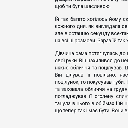
щоб ти була щасливою.
Їй так багато хотілось йому с
кожного дня, як виглядала се
але в останню секунду все-так
на всі ці розмови. Зараз їй так 
Дівчина сама потягнулась до н
свої руки. Він нахилився до не
ніжне обличчя та поцілував. Ц
Він цілував її повільно, н
поцілунок, то покусував губи.
та заховала обличчя на грудя
погладжував її оголену спин
танула в нього в обіймах і їй 
що тепер так і має бути. Вони