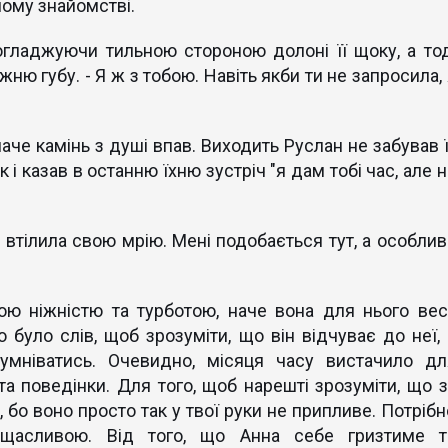
шому знайомстві.
погладжуючи тильною стороною долоні її щоку, а тод
ю губу. - Я ж з тобою. Навіть якби ти не запросила, 
аче камінь з душі впав. Виходить Руслан не забував ї
к і казав в останню їхню зустріч "я дам тобі час, але 
 втілила свою мрію. Мені подобається тут, а особлив
ою ніжністю та турботою, наче вона для нього вес
о було слів, щоб зрозуміти, що він відчуває до неї, 
умніватись. Очевидно, місяця часу вистачило дл
а поведінки. Для того, щоб нарешті зрозуміти, що з
 бо воно просто так у твої руки не припливе. Потрібн
 щасливою. Від того, що Анна себе гризтиме т