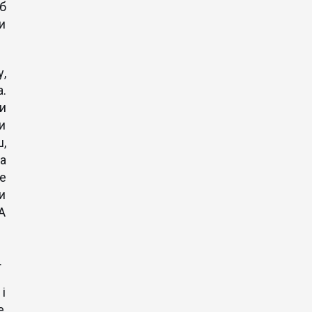
б
и
,
.
и
и
,
а
е
и
 А
.
 і
,