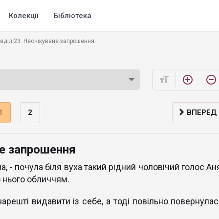
Колекції
Бібліотека
зділ 23. Неочікуване запрошення
format_size
add_circle_outline
remove_circle_outline
1
2
ВПЕРЕД
не запрошення
а, - почула біля вуха такий рідний чоловічий голос Ан
о нього обличчям.
 нарешті видавити із себе, а тоді повільно повернулас