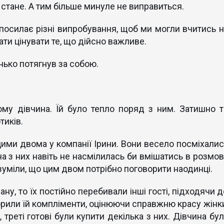
 стане. А тим більше минуле не виправиться.
 посилає різні випробування, щоб ми могли вчитись н
ати цінувати те, що дійсно важливе.
енько потягнув за собою.
ому дівчина. Їй було тепло поряд з ним. Затишно т
тиків.
цими двома у компанії Ірини. Вони весело посміхалис
на з них навіть не насмілилась би вмішатись в розмов
озуміли, що цим двом потрібно поговорити наодинці.
ну, то їх постійно перебивали інші гості, підходячи д
оворили їй компліменти, оцінюючи справжню красу жінки
 треті готові були купити декілька з них. Дівчина бу