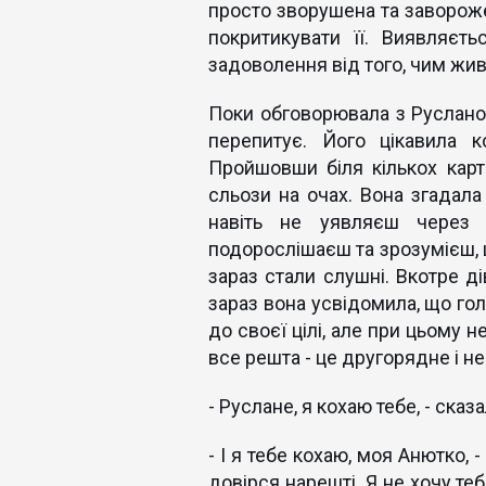
просто зворушена та завороже
покритикувати її. Виявляєт
задоволення від того, чим жи
Поки обговорювала з Русланом
перепитує. Його цікавила к
Пройшовши біля кількох карт
сльози на очах. Вона згадала 
навіть не уявляєш через 
подорослішаєш та зрозумієш, щ
зараз стали слушні. Вкотре д
зараз вона усвідомила, що гол
до своєї цілі, але при цьому н
все решта - це другорядне і не
- Руслане, я кохаю тебе, - сказ
- І я тебе кохаю, моя Анютко, -
довірся нарешті. Я не хочу те