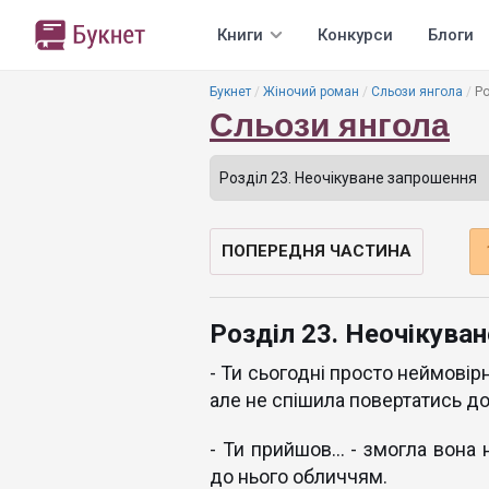
Книги
Конкурси
Блоги
Букнет
Жіночий роман
Сльози янгола
Ро
Сльози янгола
ПОПЕРЕДНЯ ЧАСТИНА
Розділ 23. Неочікува
- Ти сьогодні просто неймовірн
але не спішила повертатись д
- Ти прийшов... - змогла вона
до нього обличчям.