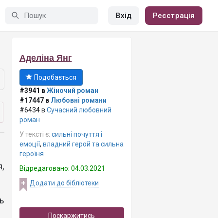
Вхід
Реєстрація
Аделіна Янг
Подобається
#3941 в
Жіночий роман
#17447 в
Любовні романи
#6434 в
Сучасний любовний
роман
У тексті є:
сильні почуття і
емоції
,
владний герой та сильна
героїня
я,
Відредаговано: 04.03.2021
Додати до бібліотеки
ь
Поскаржитись