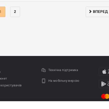
1
2
ВПЕРЕД
Технічна підтримка
а
кнет
На мобільну версію
 користувачів