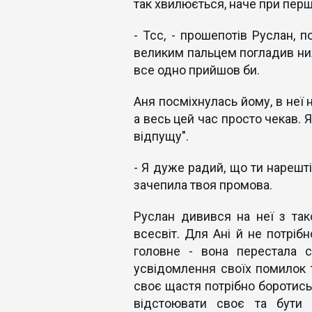
так хвилюється, наче при пер
- Тсс, - прошепотів Руслан, 
великим пальцем погладив нижн
все одно прийшов би.
Аня посміхнулась йому, в неї н
а весь цей час просто чекав. Я
відпущу".
- Я дуже радий, що ти нарешті
зачепила твоя промова.
Руслан дивився на неї з так
всесвіт. Для Ані й не потрібн
головне - вона перестала с
усвідомлення своїх помилок т
своє щастя потрібно боротись,
відстоювати своє та бути