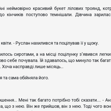
Ані неймовірно красивий букет лілових троянд, котр
до кінчиків поступово темнішали. Дівчина зарилас
 квіти. - Руслан нахилився та поцілував її у щоку.
рилось сиротами, а на місці поцілунку з'явився легки
ово себе почувала. Їй здавалось, що минуло так багат
і. Хоча насправді лише місяць...
ня та сама обійняла його.
ення... Мені так багато потрібно тобі сказати.... - А
, що з нею. Він же прийшов, він з нею. Тоді чого вон