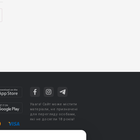
Увага! Сайт може містити
матеріали, не призначені
для перегляду особами,
які не досягли 18 років!