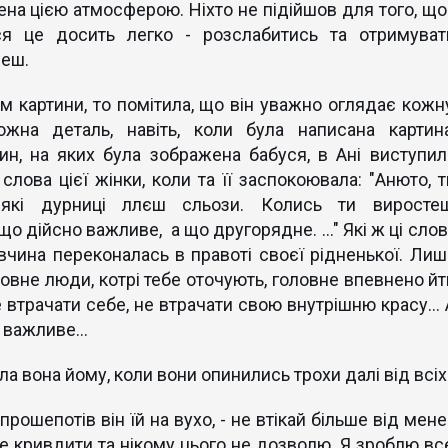
на цією атмосферою. Ніхто не підійшов для того, що
ься це досить легко - розслабитись та отримуват
веш.
 картини, то помітила, що він уважно оглядає кожну
ожна деталь, навіть, коли була написана картина
ин, на яких була зображена бабуся, в Ані виступил
слова цієї жінки, коли та її заспокоювала: "Анюто, т
які дурниці ллєш сльози. Колись ти виростеш
о дійсно важливе, а що другорядне. ..." Які ж ці слов
івчина переконалась в правоті своєї рідненької. Лиш
овне люди, котрі тебе оточують, головне впевнено йт
е втрачати себе, не втрачати свою внутрішню красу...
 важливе...
ала вона йому, коли вони опинились трохи далі від всіх
 прошепотів він їй на вухо, - не втікай більше від мене
бе кривдити та нікому цього не дозволю. Я зроблю все