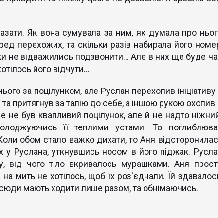
казати. Як вона сумувала за ним, як думала про ньог
ред перехожих, та скільки разів набирала його номер
и не відважились подзвонити... Але в них ще буде ча
хотілось його відчути...
ього за поцілунком, але Руслан перехопив ініціативу 
ї та притягнув за талію до себе, а іншою рукою охопив 
е не був квапливий поцілунок, але й не надто ніжний
асолоджуючись її теплими устами. То поглиблюва
 Коли обом стало важко дихати, то Аня відсторонилас
х у Руслана, уткнувшись носом в його піджак. Русла
у, від чого тіло вкривалось мурашками. Аня прост
ні на мить не хотілось, щоб їх роз'єднали. Їй здавалос
 всюди мають ходити лише разом, та обнімаючись.