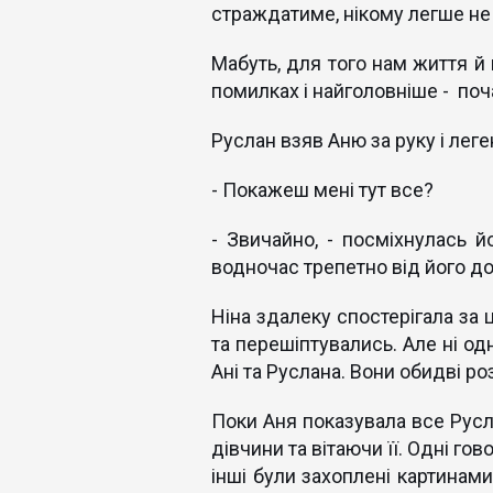
страждатиме, нікому легше не
Мабуть, для того нам життя й
помилках і найголовніше - поч
Руслан взяв Аню за руку і лег
- Покажеш мені тут все?
- Звичайно, - посміхнулась й
водночас трепетно від його до
Ніна здалеку спостерігала за 
та перешіптувались. Але ні од
Ані та Руслана. Вони обидві р
Поки Аня показувала все Русла
дівчини та вітаючи її. Одні г
інші були захоплені картинами,