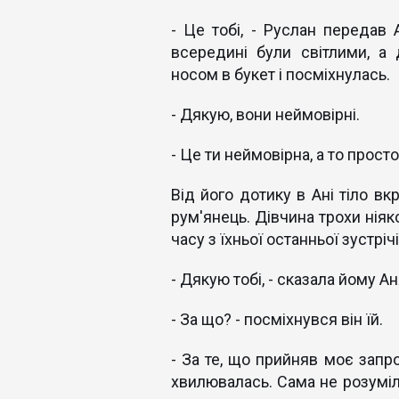
- Це тобі, - Руслан передав 
всередині були світлими, а 
носом в букет і посміхнулась.
- Дякую, вони неймовірні.
- Це ти неймовірна, а то просто
Від його дотику в Ані тіло вк
рум'янець. Дівчина трохи ніяк
часу з їхньої останньої зустріч
- Дякую тобі, - сказала йому А
- За що? - посміхнувся він їй.
- За те, що прийняв моє запрош
хвилювалась. Сама не розуміла