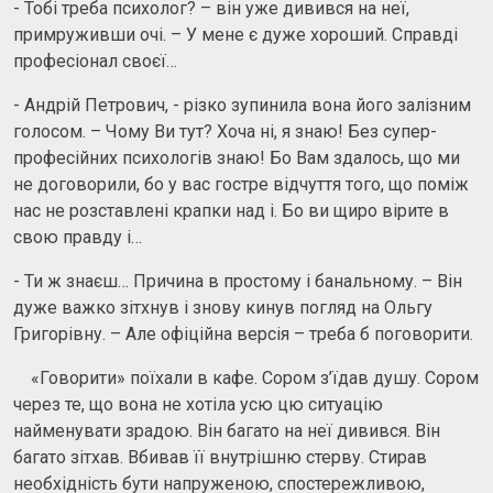
- Тобі треба психолог? – він уже дивився на неї,
примруживши очі. – У мене є дуже хороший. Справді
професіонал своєї…
- Андрій Петрович, - різко зупинила вона його залізним
голосом. – Чому Ви тут? Хоча ні, я знаю! Без супер-
професійних психологів знаю! Бо Вам здалось, що ми
не договорили, бо у вас гостре відчуття того, що поміж
нас не розставлені крапки над і. Бо ви щиро вірите в
свою правду і…
- Ти ж знаєш… Причина в простому і банальному. – Він
дуже важко зітхнув і знову кинув погляд на Ольгу
Григорівну. – Але офіційна версія – треба б поговорити.
«Говорити» поїхали в кафе. Сором з’їдав душу. Сором
через те, що вона не хотіла усю цю ситуацію
найменувати зрадою. Він багато на неї дивився. Він
багато зітхав. Вбивав її внутрішню стерву. Стирав
необхідність бути напруженою, спостережливою,