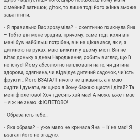
сімейний затишок, діток, то лише тоді його жінка зможе
завагітніти.
- Я правильно Вас зрозуміла? – скептично пхикнула Яна.
– Тобто він мене зрадив, причому, саме тоді, коли він
мені був найбільш потрібен, він не цікавився, як я, з
дитиною на руках, маю вижити у цьому місті. Він не
вітає доньку з днем Народження, робить вигляд, що її
не існує! Йому абсолютно наплювати на те, чи дитина
здорова, одягнена, чи відвідує дитячий садочок, чи їсть
фрукти… Його ВЗАГАЛІ нічого не цікавить, а я маю
сидіти і думати, як щиро я йому бажаю щастя і дітей? Та
мені фіолетово! Хоч і десять хай має! А може вже і має
– я ж не знаю. ФІОЛЕТОВО!
- Образа їсть тебе…
- Яка образа? – уже мало не кричала Яна. – Її не має! Я
взагалі його не згадую.