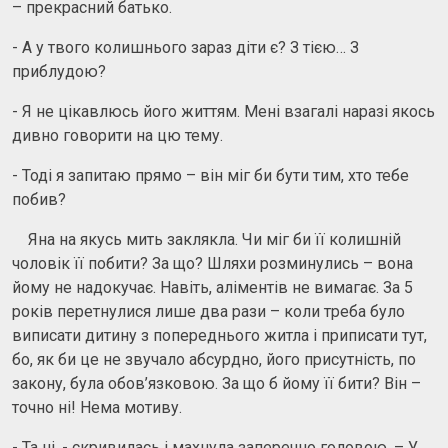
– прекрасний батько.
- А у твого колишнього зараз діти є? З тією… З
приблудою?
- Я не цікавлюсь його життям. Мені взагалі наразі якось
дивно говорити на цю тему.
- Тоді я запитаю прямо – він міг би бути тим, хто тебе
побив?
Яна на якусь мить заклякла. Чи міг би її колишній
чоловік її побити? За що? Шляхи розминулись – вона
йому не надокучає. Навіть, аліментів не вимагає. За 5
років перетнулися лише два рази – коли треба було
виписати дитину з попереднього житла і приписати тут,
бо, як би це не звучало абсурдно, його присутність, по
закону, була обов’язковою. За що б йому її бити? Він –
точно ні! Нема мотиву.
- Та ні, - скривилась і махнула заперечно головою. – У