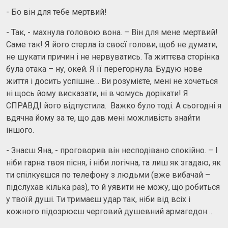
- Бо він для тебе мертвий!
- Так, - махнула головою вона. – Він для мене мертвий!
Саме так! Я його стерла із своєї голови, щоб не думати,
не шукати причин і не нервуватись. Та життєва сторінка
була отака – ну, окей. Я її перегорнула. Будую нове
життя і досить успішне… Ви розумієте, мені не хочеться
ні щось йому висказати, ні в чомусь дорікати! Я
СПРАВДІ його відпустила. Важко було тоді. А сьогодні я
вдячна йому за те, що дав мені можливість знайти
іншого.
- Знаєш Яна, - проговорив він несподівано спокійно. – І
ніби гарна твоя пісня, і ніби логічна, та лиш як згадаю, як
ти спілкуєшся по телефону з людьми (вже вибачай –
підслухав кілька раз), то й уявити не можу, що робиться
у твоїй душі. Ти тримаєш удар так, ніби від всіх і
кожного підозрюєш черговий душевний армагедон…