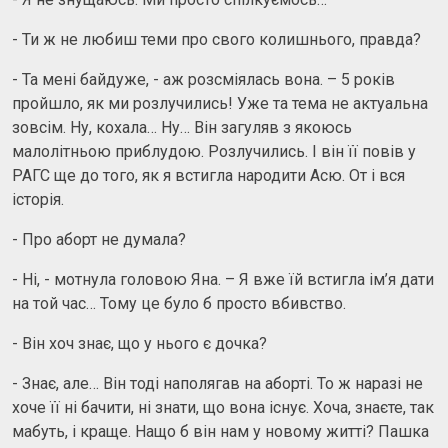
- Ти ж не любиш теми про свого колишнього, правда?
- Та мені байдуже, - аж розсміялась вона. – 5 років
пройшло, як ми розлучились! Уже та тема не актуальна
зовсім. Ну, кохала… Ну… Він загуляв з якоюсь
малолітньою приблудою. Розлучились. І він її повів у
РАГС ще до того, як я встигла народити Асю. От і вся
історія.
- Про аборт не думала?
- Ні, - мотнула головою Яна. – Я вже їй встигла ім’я дати
на той час… Тому це було б просто вбивство.
- Він хоч знає, що у нього є дочка?
- Знає, але… Він тоді наполягав на аборті. То ж наразі не
хоче її ні бачити, ні знати, що вона існує. Хоча, знаєте, так
мабуть, і краще. Нащо б він нам у новому житті? Пашка