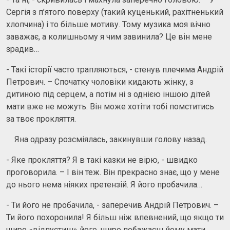
Сергія з п’ятого поверху (такий куценький, рахітненький
хлопчина) і то більше мотиву. Тому музика моя вічно
заважає, а колишньому я чим завинила? Це він мене
зрадив…
- Такі історії часто трапляються, - стенув плечима Андрій
Петрович. – Спочатку чоловіки кидають жінку, з
дитиною під серцем, а потім ні з однією іншою дітей
мати вже не можуть. Він може хотіти тобі помститись
за твоє прокляття.
Яна одразу розсміялась, закинувши голову назад.
- Яке прокляття? Я в такі казки не вірю, - швидко
проговорила. – І він теж. Він прекрасно знає, що у мене
до нього нема ніяких претензій. Я його пробачила…
- Ти його не пробачила, - заперечив Андрій Петрович. –
Ти його похоронила! Я більш ніж впевнений, що якщо ти
щиро «відпустиш» його, щиро побажаєш йому мати