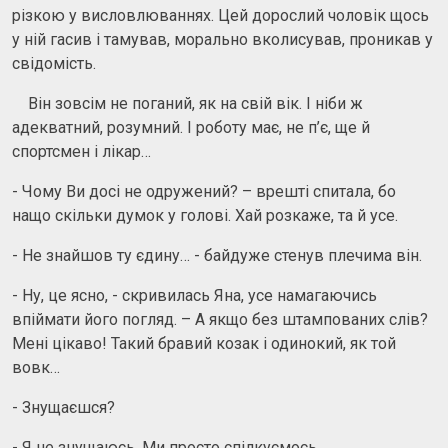
різкою у висловлюваннях. Цей дорослий чоловік щось
у ній гасив і тамував, морально вколисував, проникав у
свідомість.
Він зовсім не поганий, як на свій вік. І ніби ж
адекватний, розумний. І роботу має, не п’є, ще й
спортсмен і лікар…
- Чому Ви досі не одружений? – врешті спитала, бо
нащо скільки думок у голові. Хай розкаже, та й усе.
- Не знайшов ту єдину… - байдуже стенув плечима він.
- Ну, це ясно, - скривилась Яна, усе намагаючись
впіймати його погляд. – А якщо без штампованих слів?
Мені цікаво! Такий бравий козак і одинокий, як той
вовк…
- Знущаєшся?
- Я не знущаюсь. Ми просто спілкуємось…