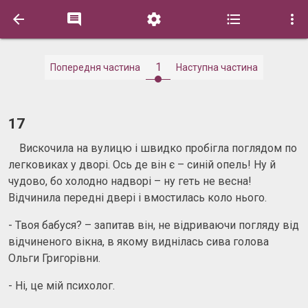





1
Попередня частина
Наступна частина
17
Вискочила на вулицю і швидко пробігла поглядом по
легковиках у дворі. Ось де він є – синій опель! Ну й
чудово, бо холодно надворі – ну геть не весна!
Відчинила передні двері і вмостилась коло нього.
- Твоя бабуся? – запитав він, не відриваючи погляду від
відчиненого вікна, в якому виднілась сива голова
Ольги Григорівни.
- Ні, це мій психолог.