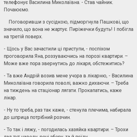
телефонує Василина Миколаївна. - Став чайник.
Почаюємо.
Поговоривши з сусідкою, підморгнула Пашкові, що
значило, що вона не жартує. Пиріжечки будуть! І побігла
на третій поверх.
- Щось у Вас зачастили ці приступи, - поспіхом
проговорила Яна, роззуваючись на порозі квартири. –
Може вже пора звернутись до лікаря, обстежитись?
- Та вже Андрій возив мене учора в лікарню, - Василина
Миколаївна говорила поволі, важко дихаючи. – Треба
на тиждень на стаціонар лягати. Прокапатись, каже
лікар.
- Ну то треба, раз так каже, - стенула плечима, набирала
до шприца потрібний розчин.
- То так і ляжу, - погодилась хазяйка квартири. – Трохи
лад тут наведу, речі зберу, та й поїду…