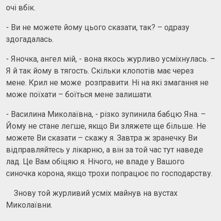
очі вбік.
- Ви не можете йому цього сказати, так? – одразу
здогадалась.
- Яночка, ангел мій, - вона якось журливо усміхнулась. –
Я й так йому в тягость. Скільки клопотів має через
мене. Крил не може розправити. Ні на які змагання не
може поїхати – боїться мене залишати.
- Василина Миколаївна, - різко зупинила бабцю Яна. –
Йому не стане легше, якщо Ви зляжете ще більше. Не
можете Ви сказати – скажу я. Завтра ж зранечку Ви
відправляйтесь у лікарню, а він за той час тут наведе
лад. Це Вам обіцяю я. Нічого, не впаде у Вашого
синочка корона, якщо трохи попрацює по господарству.
Знову той журливий усміх майнув на вустах
Миколаївни.