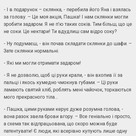
- І в подарунок – склянка, - перебила його Яна і взялась
за голову. – Це моя акція, Пашка! І нам склянки могли
зробити задаром. Я не п’ю таких соків. Тим більш, що це
не соки. Це нектари! Ти вдудлиш сам відро соку?
- Ну подумаєш, - він почав складати склянки до шафи. –
Зате склянки нормальні.
- Які ми могли отримати задаром!
- Я не дозволю, щоб ці руки крали, - він вхопив її за
пальці і якось кумедно чмокнув губами. – Ці руки
ламають святий хліб, роблять мені чайочок, торкаються
мого прекрасного тіла…
- Пашка, цими руками керує дуже розумна голова, -
вона разок звела брови вгору. – Все геніально і просто,
а схема так відпрацьована, що скоро можна буде
патентувати! Є люди, які всерівно купують лише одну