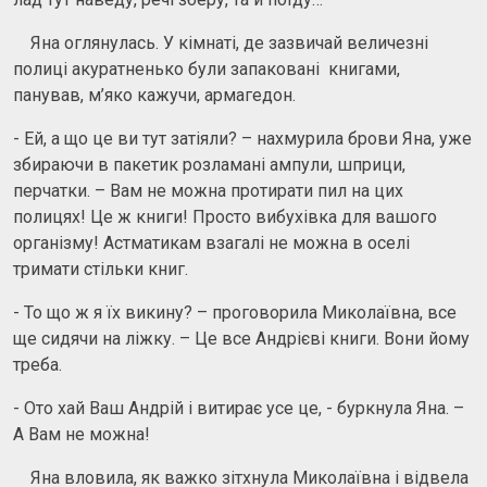
Яна оглянулась. У кімнаті, де зазвичай величезні
полиці акуратненько були запаковані книгами,
панував, м’яко кажучи, армагедон.
- Ей, а що це ви тут затіяли? – нахмурила брови Яна, уже
збираючи в пакетик розламані ампули, шприци,
перчатки. – Вам не можна протирати пил на цих
полицях! Це ж книги! Просто вибухівка для вашого
організму! Астматикам взагалі не можна в оселі
тримати стільки книг.
- То що ж я їх викину? – проговорила Миколаївна, все
ще сидячи на ліжку. – Це все Андрієві книги. Вони йому
треба.
- Ото хай Ваш Андрій і витирає усе це, - буркнула Яна. –
А Вам не можна!
Яна вловила, як важко зітхнула Миколаївна і відвела