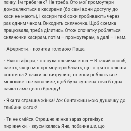
пачку. Їм треба чек? Не треба. Ото мої промоутери
домовляються з касирами (бо самі вони доступу до
каси не мають), і касири такі соки пробивають через
раз одним чеком. Виходить скляночка. Щоб схемка
працювала, треба ділитись. Отож спочатку робляться
скляночки касирам, потім – промоутерам, а далі – і нам.
- Аферисти, - похитав головою Паша.
- Ніякої афери, - стенула плечима вона. – В такий спосіб,
навіть, якщо мої промоутери бачать, що з цього клієнта
кошти на 2 пачки не витрусиш, то вони роблять все
можливе і не можливе, щоб була куплена хоча б одна
пачка саме цього бренду!
- Яка ти страшна жінка! Аж бентежиш мою душечку до
глибини кісток!
- Ти не смійся. Страшна жінка зараз організує
пиріжечки, - заусміхалась Яна, побачивши, що