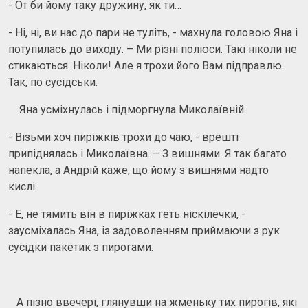
- От би йому таку дружину, як ти…
- Ні, ні, ви нас до пари не туліть, - махнула головою Яна і
потупилась до виходу. – Ми різні полюси. Такі ніколи не
стикаються. Ніколи! Але я трохи його Вам підправлю.
Так, по сусідськи.
Яна усміхнулась і підморгнула Миколаївній.
- Візьми хоч пиріжків трохи до чаю, - врешті
припіднялась і Миколаївна. – З вишнями. Я так багато
напекла, а Андрій каже, що йому з вишнями надто
кислі.
- Е, не тямить він в пиріжках геть ніскілечки, -
заусміхалась Яна, із задоволенням приймаючи з рук
сусідки пакетик з пирогами.
А пізно ввечері, глянувши на жменьку тих пирогів, які