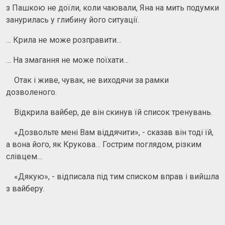
з Пашкою не доїли, коли чаювали, Яна на мить подумки
занурилась у глибину його ситуації.
… Крила не може розправити…
… На змагання не може поїхати…
Отак і живе, чувак, не виходячи за рамки
дозволеного.
Відкрила вайбер, де він скинув їй список тренувань.
«Дозвольте мені Вам віддячити», - сказав він тоді їй,
а вона його, як Крукова… Гострим поглядом, різким
слівцем…
«Дякую», - відписала під тим списком вправ і вийшла
з вайберу.