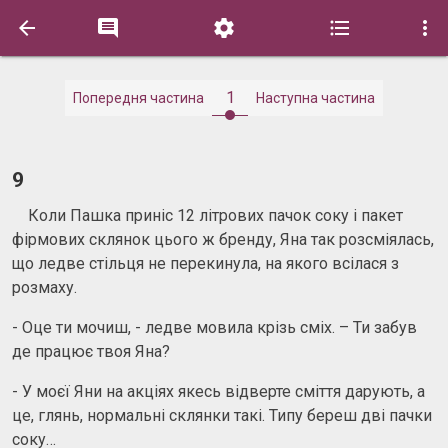





1
Попередня частина
Наступна частина
9
Коли Пашка приніс 12 літрових пачок соку і пакет
фірмових склянок цього ж бренду, Яна так розсміялась,
що ледве стільця не перекинула, на якого всілася з
розмаху.
- Оце ти мочиш, - ледве мовила крізь сміх. – Ти забув
де працює твоя Яна?
- У моєї Яни на акціях якесь відверте сміття дарують, а
це, глянь, нормальні склянки такі. Типу береш дві пачки
соку…