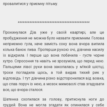
провалитися у приємну пітьму.
*******************************************
Прокинулася Дів уже у своїй квартирі, але це
пробудження не можна було назвати приємним. Голова
неприємно гула, наче замість соку вона вчора випила
кілька банок пива. Протерши рукою очі, дівчина насилу
їх відкрила. І перше що вона побачила - густе чорне
хутро. Спросоння та навіть не зрозуміла, що перед нею.
Пальцями лівої руки вона закопалась у м'якій шістці,
трохи погладила щось, а той видав тихий рик у
відповідь. І тут дівчина різко відсторонилася від вовка,
що спав поруч із нею, а мозок мимоволі став згадувати
все, що вчора сталося.
Шатенка схопилася за голову, притиснула ноги до
грудей. Вона не могла згадати як опинилася у себе