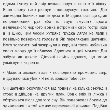
вдома і чому цей звір лежав поруч із нею в її ліжку.
Вовк знову тихо рикнув і поворухнув головою. Дів
завмерла, боячись навіть дихати. Їй здавалося, що один
неправильний рух або ж звук змусить цього
величезного чорного вовка встромити свої гострі ікла
в її шию. Тим часом хутряна грудка лягла на лапи і
повільно повернула голову в бік переляканої шатенки.
Його золотисті очі зазирнули в карі, він трохи наблизив
свою морду до її обличчя. Здається, в цей момент Дів
забула як дихати. Дівчині навіть здалося, що вовк
усміхнувся через це.
- Можеш заспокоїтися, - несподівано промовив звір,
відсуваючись убік. - Я не збираюся тебе їсти.
Очі шатенки округлилися від подиву, на кілька секунд її
страх відійшов на другий план. Вовк зліз із ліжка і
обтрусився після довгого сну. Він повернувся боком до
здивованої і в той же час переляканої дівчини. Подібна