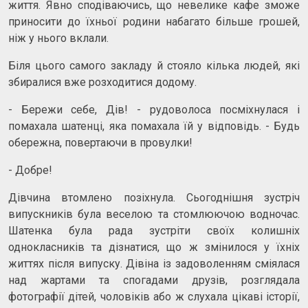
життя. Явно сподіваючись, що невелике кафе зможе
приносити до їхньої родини набагато більше грошей,
ніж у нього вклали.
Біля цього самого закладу й стояло кілька людей, які
збиралися вже розходитися додому.
- Бережи себе, Дів! - рудоволоса посміхнулася і
помахала шатенці, яка помахала їй у відповідь. - Будь
обережна, повертаючи в провулки!
- Добре!
Дівчина втомлено позіхнула. Сьогоднішня зустріч
випускників була веселою та стомлюючою водночас.
Шатенка була рада зустріти своїх колишніх
однокласників та дізнатися, що ж змінилося у їхніх
життях після випуску. Дівіна із задоволенням сміялася
над жартами та спогадами друзів, розглядала
фотографії дітей, чоловіків або ж слухала цікаві історії,