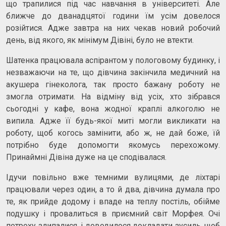
що трапилися під час навчання в університеті. Але
ближче до дванадцятої години їм усім довелося
розійтися. Адже завтра на них чекав новий робочий
день, від якого, як мінімум Дівіні, було не втекти.
Шатенка працювала аспірантом у пологовому будинку, і
незважаючи на те, що дівчина закінчила медичний на
акушера гінеколога, так просто бажану роботу не
змогла отримати. На відміну від усіх, хто зібрався
сьогодні у кафе, вона жодної краплі алкоголю не
випила. Адже її будь-якої миті могли викликати на
роботу, щоб когось замінити, або ж, не дай боже, їй
потрібно буде допомогти якомусь перехожому.
Принаймні Дівіна дуже на це сподівалася.
Ідучи повільно вже темними вулицями, де ліхтарі
працювали через один, а то й два, дівчина думала про
те, як прийде додому і впаде на теплу постіль, обійме
подушку і провалиться в приємний світ Морфея. Очі
потроху злипалися, і доводилося докладати зусиль, щоб