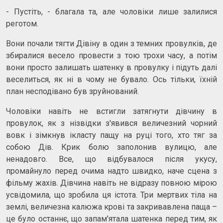
- Пустіть, - благала та, але чоловіки лише залилися
реготом.
Вони почали тягти Дівіну в один з темних провулків, де
збиралися весело провести з тою трохи часу, а потім
вони просто залишать шатенку в провулку і підуть далі
веселиться, як ні в чому не бувало. Ось тільки, їхній
план несподівано був зруйнований.
Чоловіки навіть не встигли затягнути дівчину в
провулок, як з нізвідки з'явився величезний чорний
вовк і зімкнув ікласту пащу на руці того, хто тяг за
собою Дів. Крик болю заполонив вулицю, але
ненадовго. Все, що відбувалося після укусу,
промайнуло перед очима надто швидко, наче сцена з
фільму жахів. Дівчина навіть не відразу повною мірою
усвідомила, що зробила ця істота. Три мертвих тіла на
землі, величезна калюжа крові та закривавлена ​​паща –
це було останнє, що запам'ятала шатенка перед тим, як