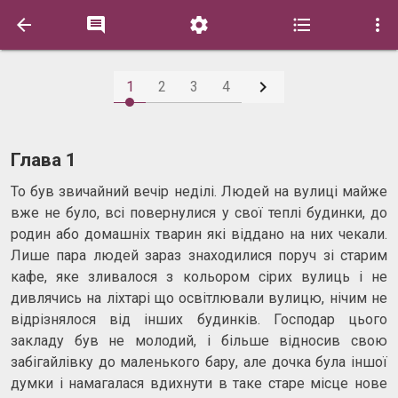






1
2
3
4
Глава 1
То був звичайний вечір неділі. Людей на вулиці майже
вже не було, всі повернулися у свої теплі будинки, до
родин або домашніх тварин які віддано на них чекали.
Лише пара людей зараз знаходилися поруч зі старим
кафе, яке зливалося з кольором сірих вулиць і не
дивлячись на ліхтарі що освітлювали вулицю, нічим не
відрізнялося від інших будинків. Господар цього
закладу був не молодий, і більше відносив свою
забігайлівку до маленького бару, але дочка була іншої
думки і намагалася вдихнути в таке старе місце нове