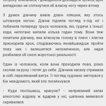
випадково не спіткнутися об власну ногу через втому.
З думок дівчину вивів дзвін пляшки, яку хтось
штовхнув ногою. Дівіна підняла погляд з-під ніг і
побачила попереду трьох чоловіків, які, судячи з їхньої
ходи, непогано випили кілька годин тому. Вони теж
помітили дівчину, яка втиснула голову в плечі і злегка
прискорила крок, сподіваючись якнайшвидше пройти
повз них і залишитися непоміченою, але надія
розбилася об скелі жорстокої реальності.
Один із чоловіків, коли вона проходила повз, різко
схопив за руку і потяг до себе. Дівчина насилу стримала
в собі переляканий вигук. Її погляд судомно метнувся у
бік невідомого, який зло посміхнувся.
- Куди поспішаєш, красуне? - неприємний запах
алкоголю відразу ж вдарив у ніс, шатенка мимоволі
скривилася.