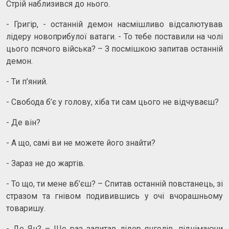
Стрій наблизився до нього.
- Григір, - останній демон насмішливо відсалютував
лідеру новоприбулої ватаги. - То тебе поставили на чолі
цього псячого війська? – З посмішкою запитав останній
демон.
- Ти п’яний.
- Свобода б’є у голову, хіба ти сам цього не відчуваєш?
- Де він?
- А що, самі ви не можете його знайти?
- Зараз не до жартів.
- То що, ти мене вб’єш? – Спитав останній повстанець, зі
стразом та гнівом подивившись у очі вчорашньому
товаришу.
- Де Ян? – Ще раз запитав лідер янголів, піднімаючи