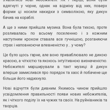
вдягнуті у чорне, однак на відміну від них, поверх
форми ці носили накидки з символікою, яку дикун
бачив на кораблі.
А ще з ними прийшла музика. Вона була тихою, проте
розливалась по всьому поселенню і з кожним
наступним кроком ставала все гучнішою, розганяючи
страх і наповнюючи впевненістю у… у чому?
Це було щось гарне, але воно приваблювало не дикою
красою, а чіткістю та якоюсь інтуїтивною визначеністю.
Небожителі марширували в такт музиці й дикун
вперше замислився про порядок та хаос й побачене ще
більше його надихнуло.
Нові відчуття були дивним. Якимось чином прийшло
усвідомлення правильності появи нових небожителів,
як і чіткого поділу їх на чужих та своїх. На руйнівників та
творців.