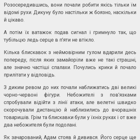
Розосередившись, вони почали робити якісь тільки їм
відомі рухи. Дикуну було настільки ж боязно, наскільки
й цікаво.
А потім їх ватажок подав сигнал і гримнуло так, що
тубільцю ледь серце в п’яти не втікло.
Кілька блискавок з неймовірним гулом вдарили десь
попереду, після яких замайоріли вже не такі страшні,
але значно частіші спалахи. Почулись крики й почало
прилітати у відповідь.
З диким ревом до них почали наближатись дві великі
чорно-червоні фігури. Небожителі з пов’язками
спробували відійти з лінії атаки, але велетні швидко
скорочували дистанцію й наблизились до вчорашніх
товаришів. Грім та блискавки були у їхніх руках і от вже
два небожителя були подолані.
Як зачарований, Адам стояв й дивився. Його серце ще