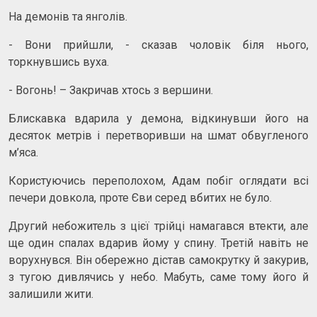
На демонів та янголів.
- Вони прийшли, - сказав чоловік біля нього,
торкнувшись вуха.
- Вогонь! – Закричав хтось з вершини.
Блискавка вдарила у демона, відкинувши його на
десяток метрів і перетворивши на шмат обвугленого
м’яса.
Користуючись переполохом, Адам побіг оглядати всі
печери довкола, проте Єви серед вбитих не було.
Другий небожитель з цієї трійці намагався втекти, але
ще один спалах вдарив йому у спину. Третій навіть не
ворухнувся. Він обережно дістав самокрутку й закурив,
з тугою дивлячись у небо. Мабуть, саме тому його й
залишили жити.