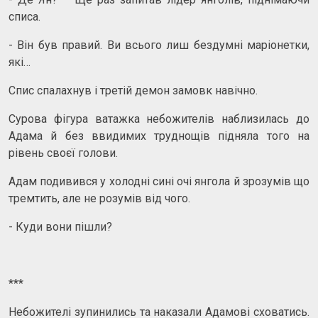
списа.
- Він був правий. Ви всього лиш бездумні маріонетки,
які…
Спис спалахнув і третій демон замовк навічно.
Сурова фігура ватажка небожителів наблизилась до
Адама й без ввидимих труднощів підняла того на
рівень своєї голови.
Адам подивився у холодні сині очі янгола й зрозумів що
тремтить, але не розумів від чого.
- Куди вони пішли?
***
Небожителі зупинились та наказали Адамові сховатись.