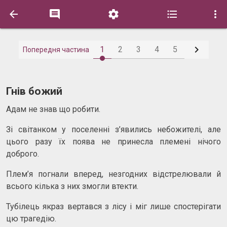






1
2
3
4
5
Попередня частина
Гнів божий
Адам не знав що робити.
Зі світанком у поселенні з’явились небожителі, але
цього разу їх поява не принесла племені нічого
доброго.
Плем’я погнали вперед, незгодних відстрелювали й
всього кілька з них змогли втекти.
Тубілець якраз вертався з лісу і міг лише спостерігати
цю трагедію.