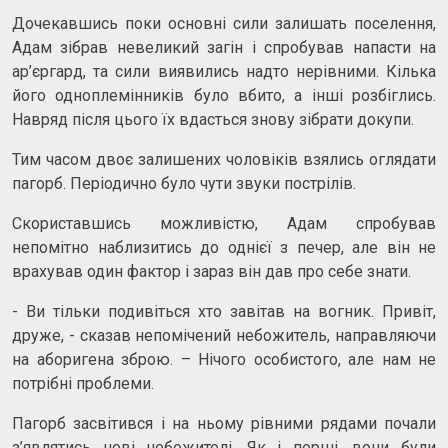
Дочекавшись поки основні сили залишать поселення,
Адам зібрав невеликий загін і спробував напасти на
ар’єргард, та сили виявились надто нерівними. Кілька
його одноплемінників було вбито, а інші розбіглись.
Навряд після цього їх вдасться знову зібрати докупи.
Тим часом двоє залишених чоловіків взялись оглядати
пагорб. Періодично було чути звуки пострілів.
Скориставшись можливістю, Адам спробував
непомітно наблизитись до однієї з печер, але він не
врахував один фактор і зараз він дав про себе знати.
- Ви тільки подивіться хто завітав на вогник. Привіт,
друже, - сказав непомічений небожитель, направляючи
на аборигена зброю. – Нічого особистого, але нам не
потрібні проблеми.
Пагорб засвітився і на ньому рівними рядами почали
з’являтись нові небожителі. Як і перші, вони були