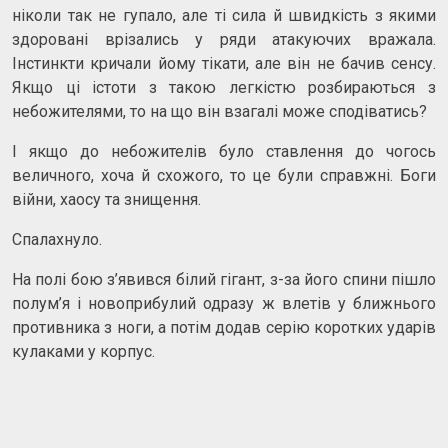
ніколи так не гупало, але ті сила й швидкість з якими
здоровані врізались у ряди атакуючих вражала.
Інстинкти кричали йому тікати, але він не бачив сенсу.
Якщо ці істоти з такою легкістю розбираються з
небожителями, то на що він взагалі може сподіватись?
І якщо до небожителів було ставлення до чогось
величного, хоча й схожого, то це були справжні. Боги
війни, хаосу та знищення.
Спалахнуло.
На полі бою з’явився білий гігант, з-за його спини пішло
полум’я і новоприбулий одразу ж влетів у ближнього
противника з ноги, а потім додав серію коротких ударів
кулаками у корпус.