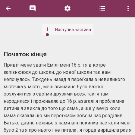





1
Наступна частина
Початок кінця
Привіт мене звати Емілі мені 16 р. і я в котре
запізнююся до школи, до нової школи так вам
непочулось. Тиждень назад я переїхала з невеликого
містечка у місто , мені звичайно було важко
розлучитися з своїми друзями всеж такі я там
народилася і проживала до 16 р. взагалі я проблемна
дитина я звикла до того що сама , а ще у вечір коли
мама сказала що ми переїжаєм зовсім нас розділив .
Батько давно неживе з нами він покинув нас коли мені
було 2 та я про нього і не питала , я горда вирішила раз я