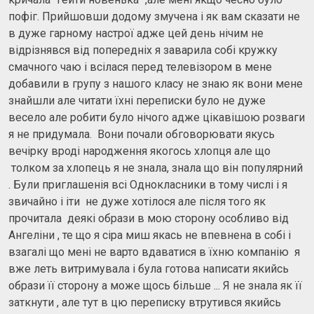
пофіг. Прийшовши додому змучена і як вам сказати не
в дуже гарному настрої адже цей день нічим не
відрізнявся від попередніх я заварила собі кружку
смачного чаю і всілася перед телевізором в мене
добавили в групу з нашого класу не знаю як вони мене
знайшли але читати їхні переписки було не дуже
весело але робити було нічого адже цікавішою розваги
я не придумала. Вони почали обговорювати якусь
вечірку вроді народження якогось хлопця але що
толком за хлопець я не знала, знала що він популярний
. Були приглашенія всі Однокласники в тому числі і я
звичайно і іти не дуже хотілося але після того як
прочитала деякі образи в мою сторону особливо від
Ангеліни , те що я сіра миш якась не впевнена в собі і
взагалі що мені не варто вдаватися в їхню компанію я
вже леть витримувала і була готова написати якийсь
образи її сторону а може щось більше ... Я не знала як її
заткнути , але тут в цю переписку втрутився якийсь