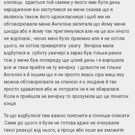
хлопець здається той самим у якого має бути день
народження він заступився за мене сказав що я
являюсь також його однокласниця і щоб ми не
обговорювали мене Ангеліна запитала що йому мене
шкода або я йому так приглянулася але на це він нічого
не відповів , чесно мені було приємно але я не хотіла
цього, не хотіла привертати увагу. Вечірка мала
відбутися в суботу увечері а зараз був тільки ранок
тож у мене був попереду ще цілий день і я вирішила
все ж таки прийти на ту вечірку і довести не тільки
Ангеліні а й іншим що я не просто якась сіра миш яку
можна обговорювати за спиною я є людина й так
просто здаватися або ж потурати їм я не збиралася.
Коли я прийшла на вечірку то зрозуміла що це початок
кінця.
Те що відбулося там важко пояснити а точніше описати
.Саме до цього я була не готова адже не очікували
такої реакції від нього, а проце або інше ви зможете