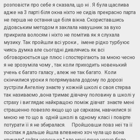
розповісти про себе я сказала, що ні . Я була щаслива
адже на 3 парті біля окна ніхто не сидів прекрасно парта
не перша не остання ще біля вікна. Скориставшись
дідовським методом я заклала навушник за вухо
прикрила волосям і ніхто не помітив як я слухала
музику. Так пройшли всі уроки , імене рідко турбуює
чиясь думка але сьогодні дивлячись як всі
обговорюється ще плюс і спостерігають за мною чесно
я не зрозуміла чому , так коли приходить новенький
учень є багато галасу , алеж не так багато. Коли
скінчилися уроки я попрямувала додому по дорозі
зустріли Ангеліну знаєте у кожній школі є своя стерва
так називаємо ,вона тримає дівчачу половину в школі у
страху і виглядає найкращою поміж дівчат знаєте мені
страшенно повезло якщо що це сарказм, навчилися зі
мною не то що в одній школі в одному класі і повірте
потурати її я не збиралася. Пройшовши повз неї та її
посіпак я дальше йшла впевнено хоч чула що вона
кричала" гейти новенька ",але мені якщо чесно було