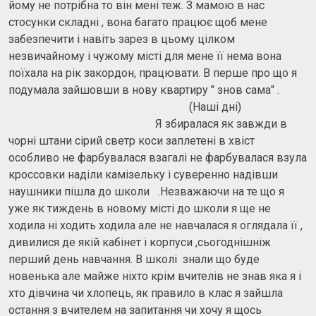
йому не потрібна то він мені теж. З мамою в нас
стосунки складні , вона багато працює щоб мене
забезпечити і навіть зарез в цьому цілком
незвичайному і чужому місті для мене її нема вона
поїхала на рік закордон, працювати. В перше про що я
подумала зайшовши в нову квартиру " знов сама" .
(Наші дні)
Я збиралася як завжди в
чорні штани сірий светр коси заплетені в хвіст
особливо не фарбувалася взагалі не фарбувалася взула
кроссовки наділи камізельку і суверенно надівши
наушники пішла до школи .Незважаючи на те що я
уже як тиждень в новому місті до школи я ще не
ходила ні ходить ходила але не навчалася я оглядала її ,
дивилися де якій кабінет і корпуси ,сьогоднішніж
перший день навчання. В школі знали що буде
новенька але майже ніхто крім вчителів не знав яка я і
хто дівчина чи хлопець, як правило в клас я зайшла
остання з вчителем на запитання чи хочу я щось