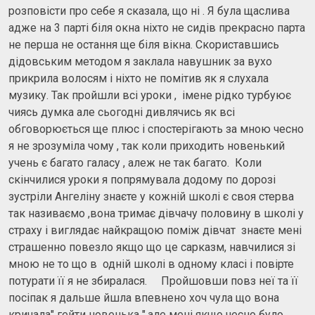
розповісти про себе я сказала, що ні . Я була щаслива
адже на 3 парті біля окна ніхто не сидів прекрасно парта
не перша не остання ще біля вікна. Скориставшись
дідовським методом я заклала навушник за вухо
прикрила волосям і ніхто не помітив як я слухала
музику. Так пройшли всі уроки , імене рідко турбуює
чиясь думка але сьогодні дивлячись як всі
обговорюється ще плюс і спостерігають за мною чесно
я не зрозуміла чому , так коли приходить новенький
учень є багато галасу , алеж не так багато. Коли
скінчилися уроки я попрямувала додому по дорозі
зустріли Ангеліну знаєте у кожній школі є своя стерва
так називаємо ,вона тримає дівчачу половину в школі у
страху і виглядає найкращою поміж дівчат знаєте мені
страшенно повезло якщо що це сарказм, навчилися зі
мною не то що в одній школі в одному класі і повірте
потурати її я не збиралася. Пройшовши повз неї та її
посіпак я дальше йшла впевнено хоч чула що вона
кричала" гейти новенька ",але мені якщо чесно було