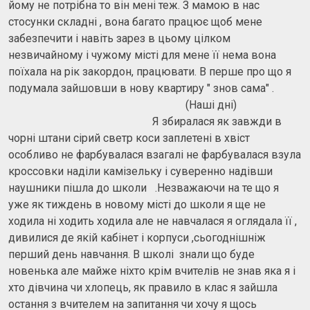
йому не потрібна то він мені теж. З мамою в нас
стосунки складні , вона багато працює щоб мене
забезпечити і навіть зарез в цьому цілком
незвичайному і чужому місті для мене її нема вона
поїхала на рік закордон, працювати. В перше про що я
подумала зайшовши в нову квартиру " знов сама" .
(Наші дні)
Я збиралася як завжди в
чорні штани сірий светр коси заплетені в хвіст
особливо не фарбувалася взагалі не фарбувалася взула
кроссовки наділи камізельку і суверенно надівши
наушники пішла до школи .Незважаючи на те що я
уже як тиждень в новому місті до школи я ще не
ходила ні ходить ходила але не навчалася я оглядала її ,
дивилися де якій кабінет і корпуси ,сьогоднішніж
перший день навчання. В школі знали що буде
новенька але майже ніхто крім вчителів не знав яка я і
хто дівчина чи хлопець, як правило в клас я зайшла
остання з вчителем на запитання чи хочу я щось