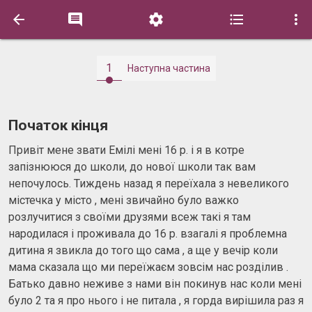





1
Наступна частина
Початок кінця
Привіт мене звати Емілі мені 16 р. і я в котре
запізнююся до школи, до нової школи так вам
непочулось. Тиждень назад я переїхала з невеликого
містечка у місто , мені звичайно було важко
розлучитися з своїми друзями всеж такі я там
народилася і проживала до 16 р. взагалі я проблемна
дитина я звикла до того що сама , а ще у вечір коли
мама сказала що ми переїжаєм зовсім нас розділив .
Батько давно неживе з нами він покинув нас коли мені
було 2 та я про нього і не питала , я горда вирішила раз я