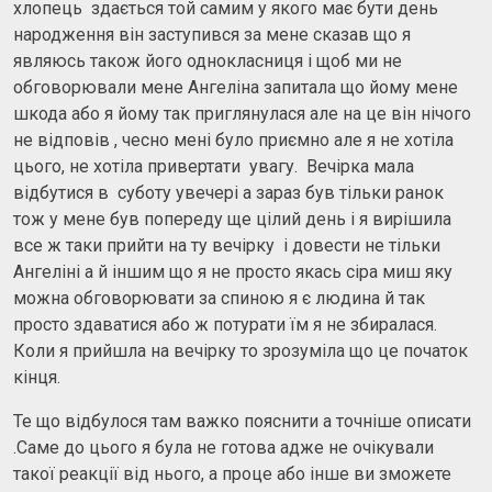
хлопець здається той самим у якого має бути день
народження він заступився за мене сказав що я
являюсь також його однокласниця і щоб ми не
обговорювали мене Ангеліна запитала що йому мене
шкода або я йому так приглянулася але на це він нічого
не відповів , чесно мені було приємно але я не хотіла
цього, не хотіла привертати увагу. Вечірка мала
відбутися в суботу увечері а зараз був тільки ранок
тож у мене був попереду ще цілий день і я вирішила
все ж таки прийти на ту вечірку і довести не тільки
Ангеліні а й іншим що я не просто якась сіра миш яку
можна обговорювати за спиною я є людина й так
просто здаватися або ж потурати їм я не збиралася.
Коли я прийшла на вечірку то зрозуміла що це початок
кінця.
Те що відбулося там важко пояснити а точніше описати
.Саме до цього я була не готова адже не очікували
такої реакції від нього, а проце або інше ви зможете