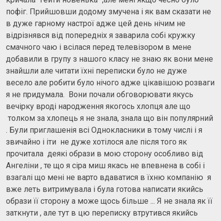
пофіг. Прийшовши додому змучена і як вам сказати не
в дуже гарному настрої адже цей день нічим не
відрізнявся від попередніх я заварила собі кружку
смачного чаю і всілася перед телевізором в мене
добавили в групу з нашого класу не знаю як вони мене
знайшли але читати їхні переписки було не дуже
весело але робити було нічого адже цікавішою розваги
я не придумала. Вони почали обговорювати якусь
вечірку вроді народження якогось хлопця але що
толком за хлопець я не знала, знала що він популярний
. Були приглашенія всі Однокласники в тому числі і я
звичайно і іти не дуже хотілося але після того як
прочитала деякі образи в мою сторону особливо від
Ангеліни , те що я сіра миш якась не впевнена в собі і
взагалі що мені не варто вдаватися в їхню компанію я
вже леть витримувала і була готова написати якийсь
образи її сторону а може щось більше ... Я не знала як її
заткнути , але тут в цю переписку втрутився якийсь