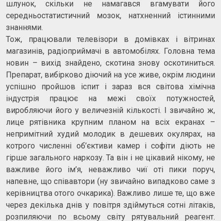
шлунок, скільки не намагався вгамувати його
середньостатистичний мозок, натхненний істинними
знаннями.
Тож, працювали телевізори в домівках і вітринах
магазинів, радіоприймачі в автомобілях. Головна тема
новин – вихід знайдено, скотина знову оскотиниться.
Препарат, вибірково діючий на усе живе, окрім людини
успішно пройшов іспит і зараз вся світова хімічна
індустрія працює на межі своїх потужностей,
виробляючи його у величезній кількості. І звичайно ж,
лице рятівника крупним планом на всіх екранах –
непримітний худий молодик в дешевих окулярах, на
котрого численні об’єктиви камер і софіти діють не
гірше загального наркозу. Та він і не цікавий нікому, не
важливе його ім’я, неважливо чиї оті пики поруч,
напевне, що співавтори (ну звичайно випадково саме з
керівництва отого очкарика). Важливо лише те, що вже
через декілька днів у повітря здіймуться сотні літаків,
розпиляючи по всьому світу рятувальний реагент.