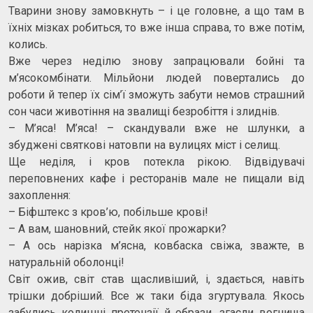
Тварини знову замовкнуть – і це головне, а що там в
їхніх мізках робиться, то вже інша справа, то вже потім,
колись.
Вже через неділю знову запрацювали бойні та
м’ясокомбінати. Мільйони людей повертались до
роботи й тепер їх сім’ї зможуть забути немов страшний
сон часи животіння на звалищі безробіття і злиднів.
– М’яса! М’яса! – скандували вже не шлунки, а
збуджені святкові натовпи на вулицях міст і селищ.
Ще неділя, і кров потекла рікою. Відвідувачі
переповнених кафе і ресторанів мале не пищали від
захоплення:
– Біфштекс з кров’ю, побільше крові!
– А вам, шановний, стейк якої прожарки?
– А ось нарізка м’ясна, ковбаска свіжа, зважте, в
натуральній оболонці!
Світ ожив, світ став щасливіший, і, здається, навіть
трішки добріший. Все ж таки біда згуртувала. Якось
забулись колишні претензії й образи, згасли вогнища