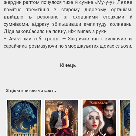
жердин раптом почулося тихе й сумне «Му-у-у». Ледве
помітне тремтіння в старому дідовому організмі
ввійшло в резонанс зі схованими страхами й
сумнівами, відразу збільшивши амплітуду коливань.
Діда заковбасило на повну, ніж випав з руки.
– А-а-а, хай тобі грець! — Закричав він і вискочив із
сарайчика, розмазуючи по зморшкуватих щоках сльози.
Кінець
З цією книгою читають