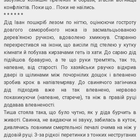
конфліктів. Поки що… Поки не наїлись.
* * * * * *
Дід Іван пошкріб лезом по нігтю, оцінюючи гостроту
довгого саморобного ножа із засмальцьованою
дерев’яною ручкою, вдоволено хмикнув. Старанно
перехрестився на ікони, що висіли під стелею у кутку
кімнати й побухав кирзачами геть із хати. До сараю дід
підійшов бравурно, а те що руки тремтять, так то,
напевне, від старості. По хазяйськи рвучко відкрив
двері із щілинами між почорнілих дощок і впевнено
зробив крок в напівтемряву. До свинячого загінчика
дід підходив вже на так впевнено, нервово
покахикуючи (напевне, старече), та ніж в правій руці
додавав впевненості.
Тиша стояла така, що було чутно, як у діда бурчить в
животі. Свинка, не видаючи ні звуку, забилась в куток,
дивлячись повними смертельної печалі очима на ніж у
дідовій руці. З-за рідкої перетинки з тонких неструганих