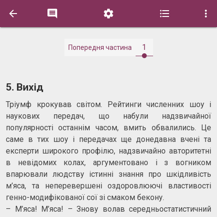





1
Попередня частина
5. Вихід
Тріумф крокував світом. Рейтинги численних шоу і
наукових передач, що набули надзвичайної
популярності останнім часом, вмить обвалились. Це
саме в тих шоу і передачах ще донедавна вчені та
експерти широкого профілю, надзвичайно авторитетні
в невідомих колах, аргументовано і з вогником
впарювали людству істинні знання про шкідливість
м’яса, та неперевершені оздоровлюючі властивості
генно-модифікованої сої зі смаком бекону.
– М’яса! М’яса! – Знову волав середньостатистичний