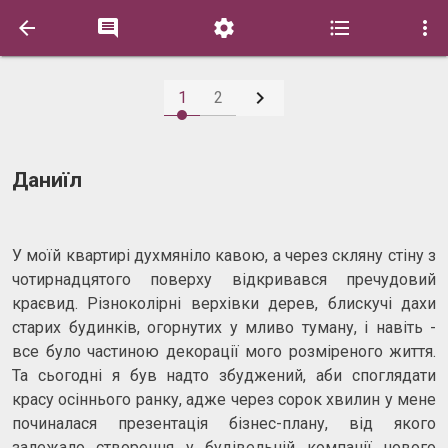






1
2
Даниїл
У моїй квартирі духмяніло кавою, а через скляну стіну з
чотирнадцятого поверху відкривався пречудовий
краєвид. Різноколірні верхівки дерев, блискучі дахи
старих будинків, огорнутих у мливо туману, і навіть -
все було частиною декорації мого розміреного життя.
Та сьогодні я був надто збуджений, аби споглядати
красу осіннього ранку, адже через сорок хвилин у мене
починалася презентація бізнес-плану, від якого
залежало створення у будівельній компанії нового