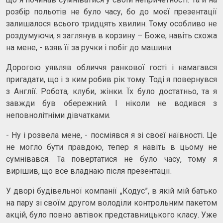
розбір польотів не було часу, бо до моєї презентації
залишалося всього тридцять хвилин. Тому особливо не
роздумуючи, я заглянув в корзину – Боже, навіть схожа
на мене, - взяв її за ручки і побіг до машини.
Дорогою уявляв обличчя ранкової гості і намагався
пригадати, що і з ким робив рік тому. Тоді я повернувся
з Англії. Робота, клуби, жінки. Їх було достатньо, та я
завжди був обережний. І ніколи не водився з
неповнолітніми дівчатками.
- Ну і розвела мене, - посміявся я зі своєї наївності. Це
не могло бути правдою, тепер я навіть в цьому не
сумнівався. Та повертатися не було часу, тому я
вирішив, що все владнаю після презентації.
У дворі будівельної компанії „Кодус”, в якій мій батько
на пару зі своїм другом володіли контрольним пакетом
акцій, було повно автівок представницького класу. Уже