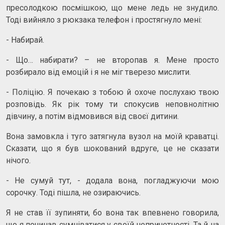
пресолодкою посмішкою, що мене ледь не знудило.
Тоді вийняло з рюкзака телефон і простягнуло мені:
- Набирай.
- Що… набирати? – не второпав я. Мене просто
розбирало від емоцій і я не міг тверезо мислити.
- Поліцію. Я почекаю з тобою й охоче послухаю твою
розповідь. Як рік тому ти спокусив неповнолітню
дівчину, а потім відмовився від своєї дитини.
Вона замовкла і туго затягнула вузол на моїй краватці.
Сказати, що я був шокований вдруге, це не сказати
нічого.
- Не сумуй тут, - додала вона, погладжуючи мою
сорочку. Тоді пішла, не озираючись.
Я не став її зупиняти, бо вона так впевнено говорила,
що я починав сумніватися у своїй непричетності. Та й на