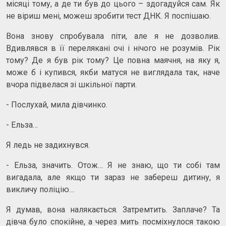
місяці тому, а де ти був до цього – здогадуйся сам. Як
не віриш мені, можеш зробити тест ДНК. Я поспішаю.
Вона знову спробувала піти, але я не дозволив.
Вдивлявся в її перелякані очі і нічого не розумів. Рік
тому? Де я був рік тому? Це повна маячня, на яку я,
може б і купився, якби матуся не виглядала так, наче
вчора підвелася зі шкільної парти.
- Послухай, мила дівчинко.
- Ельза…
Я ледь не задихнувся.
- Ельза, значить. Отож… Я не знаю, що ти собі там
вигадала, але якщо ти зараз не забереш дитину, я
викличу поліцію…
Я думав, вона налякається. Затремтить. Заплаче? Та
дівча було спокійне, а через мить посміхнулося такою