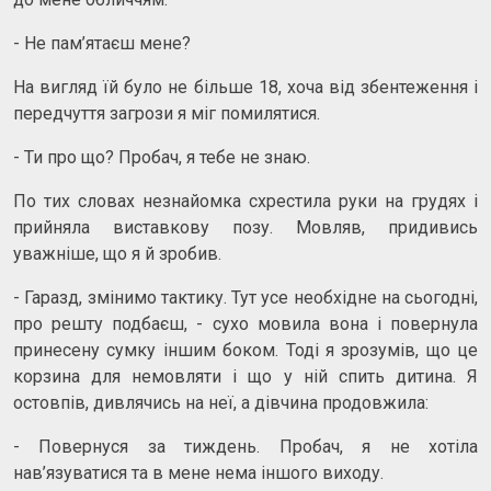
- Не пам’ятаєш мене?
На вигляд їй було не більше 18, хоча від збентеження і
передчуття загрози я міг помилятися.
- Ти про що? Пробач, я тебе не знаю.
По тих словах незнайомка схрестила руки на грудях і
прийняла виставкову позу. Мовляв, придивись
уважніше, що я й зробив.
- Гаразд, змінимо тактику. Тут усе необхідне на сьогодні,
про решту подбаєш, - сухо мовила вона і повернула
принесену сумку іншим боком. Тоді я зрозумів, що це
корзина для немовляти і що у ній спить дитина. Я
остовпів, дивлячись на неї, а дівчина продовжила:
- Повернуся за тиждень. Пробач, я не хотіла
нав’язуватися та в мене нема іншого виходу.