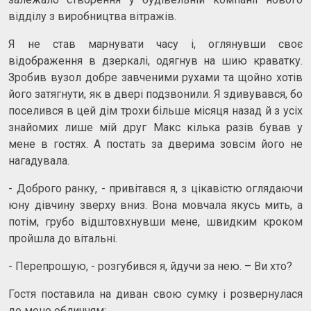
відділу з виробництва вітражів.
Я не став марнувати часу і, оглянувши своє
відображення в дзеркалі, одягнув на шию краватку.
Зробив вузол добре завченими рухами та щойно хотів
його затягнути, як в двері подзвонили. Я здивувався, бо
поселився в цей дім трохи більше місяця назад й з усіх
знайомих лише мій друг Макс кілька разів бував у
мене в гостях. А постать за дверима зовсім його не
нагадувала.
- Доброго ранку, - привітався я, з цікавістю оглядаючи
юну дівчину зверху вниз. Вона мовчала якусь мить, а
потім, грубо відштовхнувши мене, швидким кроком
пройшла до вітальні.
- Перепрошую, - розгубився я, йдучи за нею. – Ви хто?
Гостя поставила на диван свою сумку і розвернулася
до мене обличчям: