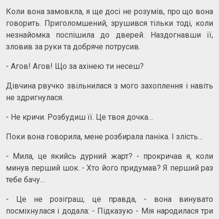
Коли вона замовкла, я ще досі не розумів, про що вона
говорить. Приголомшений, зрушився тільки тоді, коли
незнайомка поспішила до дверей. Наздогнавши її,
зловив за руки та добряче потрусив.
- Агов! Агов! Що за ахінею ти несеш?
Дівчина рвучко звільнилася з мого захоплення і навіть
не здригнулася.
- Не кричи. Розбудиш її. Це твоя дочка…
Поки вона говорила, мене розбирала паніка. І злість…
- Мила, це якийсь дурний жарт? - прокричав я, коли
минув перший шок. - Хто його придумав? Я перший раз
тебе бачу…
- Це не розіграш, це правда, - вона винувато
посміхнулася і додала: - Підказую - Мія народилася три