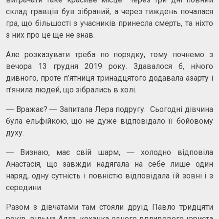
склад гравців був зібраний, а через тиждень почалася
гра, що більшості з учасників принесла смерть, та ніхто
з них про це ще не знав.
Але розказувати треба по порядку, тому почнемо з
вечора 13 грудня 2019 року. Здавалося б, нічого
дивного, проте п’ятниця тринадцятого додавала азарту і
п’янила людей, що зібрались в холі.
― Вражає? ― Запитала Лера подругу. Сьогодні дівчина
була ельфійкою, що не дуже відповідало її бойовому
духу.
― Визнаю, має свій шарм, ― холодно відповіла
Анастасія, що завжди надягала на себе лише один
наряд, одну сутність і повністю відповідала їй зовні і з
середини.
Разом з дівчатами там стояли друїд Павло тридцяти
років, відьма Алла, коханка одного впливового юриста