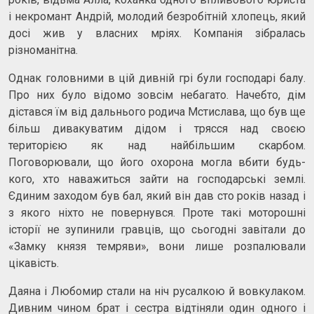
і некромант Андрій, молодий безробітній хлопець, який
досі жив у власних мріях. Компанія зібралась
різноманітна.
Однак головними в цій дивній грі були господарі балу.
Про них було відомо зовсім небагато. Начебто, дім
дістався їм від дальнього родича Мстислава, що був ще
більш дивакуватим дідом і трясся над своєю
територією як над найбільшим скарбом.
Поговорювали, що його охорона могла вбити будь-
кого, хто наважиться зайти на господарські землі.
Єдиним заходом був бал, який він дав сто років назад і
з якого ніхто не повернувся. Проте такі моторошні
історії не зупинили гравців, що сьогодні завітали до
«Замку князя темряви», вони лише розпалювали
цікавість.
Даяна і Любомир стали на ніч русалкою й вовкулаком.
Дивним чином брат і сестра відтіняли один одного і