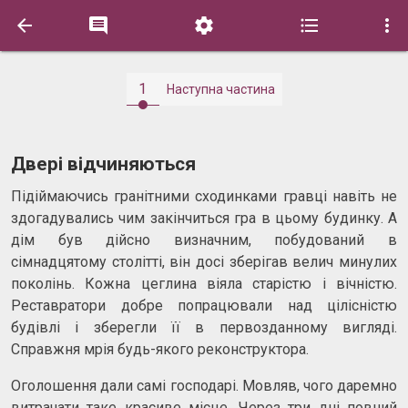





1
Наступна частина
Двері відчиняються
Підіймаючись гранітними сходинками гравці навіть не
здогадувались чим закінчиться гра в цьому будинку. А
дім був дійсно визначним, побудований в
сімнадцятому столітті, він досі зберігав велич минулих
поколінь. Кожна цеглина віяла старістю і вічністю.
Реставратори добре попрацювали над цілісністю
будівлі і зберегли її в первозданному вигляді.
Справжня мрія будь-якого реконструктора.
Оголошення дали самі господарі. Мовляв, чого даремно
витрачати таке красиве місце. Через три дні повний