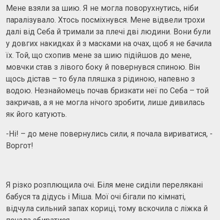
Мене взяли за шию. Я не могла поворухнутись, ніби
паралізувало. Хтось посміхнувся. Мене відвели трохи
далі від Себа й тримали за плечі дві людини. Вони були
у довгих накидках й з масками на очах, щоб я не бачила
їх. Той, що схопив мене за шию підійшов до мене,
мовчки став з лівого боку й повернувся спиною. Він
щось дістав – то була пляшка з рідиною, напевно з
водою. Незнайомець почав бризкати неї по Себа – той
закричав, а я не могла нічого зробити, лише дивилась
як його катують.
-Ні! – до мене повернулись сили, я почала вириватися, -
Воргот!
Я різко розплющила очі. Біля мене сиділи перелякані
бабуся та дідусь і Міша. Мої очі бігали по кімнаті,
відчула сильний запах кориці, тому вскочила с ліжка й