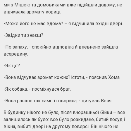
ми з Мішею та домовиками вже підійшли додому, не
відчувала аромату кориці.
-Може його не має вдома? – я відчинила вхідні двері.
-Звідки ти знаєш?
-По запаху, - спокійно відповіла й впевнено зайшла
всередину.
-Як це?
-Вона відчуває аромат кожної істоти, - пояснив Хома.
-Як собака, - посміхнувся брат.
-Вона раніше так само і говорила, - цитував Веня.
В будинку нікого не було, після вчорашньої бійки – все
залишилось як було: все було розкидане, битий посуд і
вікна, вибиті двері на другому поверсі. Він нічого не