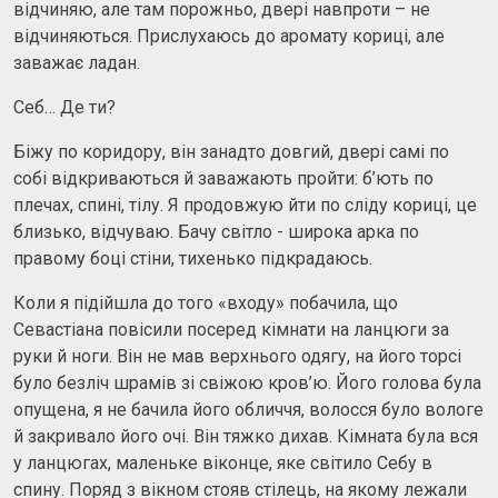
відчиняю, але там порожньо, двері навпроти – не
відчиняються. Прислухаюсь до аромату кориці, але
заважає ладан.
Себ… Де ти?
Біжу по коридору, він занадто довгий, двері самі по
собі відкриваються й заважають пройти: б’ють по
плечах, спині, тілу. Я продовжую йти по сліду кориці, це
близько, відчуваю. Бачу світло - широка арка по
правому боці стіни, тихенько підкрадаюсь.
Коли я підійшла до того «входу» побачила, що
Севастіана повісили посеред кімнати на ланцюги за
руки й ноги. Він не мав верхнього одягу, на його торсі
було безліч шрамів зі свіжою кров’ю. Його голова була
опущена, я не бачила його обличчя, волосся було вологе
й закривало його очі. Він тяжко дихав. Кімната була вся
у ланцюгах, маленьке віконце, яке світило Себу в
спину. Поряд з вікном стояв стілець, на якому лежали