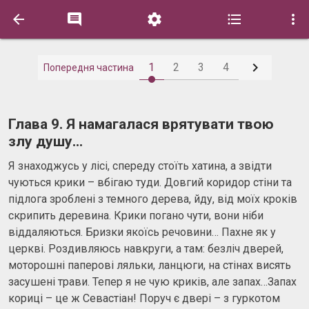






1
2
3
4
Попередня частина
Глава 9. Я намагалася врятувати твою
злу душу...
Я знаходжусь у лісі, спереду стоїть хатина, а звідти
чуються крики – вбігаю туди. Довгий коридор стіни та
підлога зроблені з темного дерева, йду, від моїх кроків
скрипить деревина. Крики погано чути, вони ніби
віддаляються. Бризки якоїсь речовини… Пахне як у
церкві. Роздивляюсь навкруги, а там: безліч дверей,
моторошні паперові ляльки, ланцюги, на стінах висять
засушені трави. Тепер я не чую криків, але запах…Запах
кориці – це ж Севастіан! Поруч є двері – з гуркотом