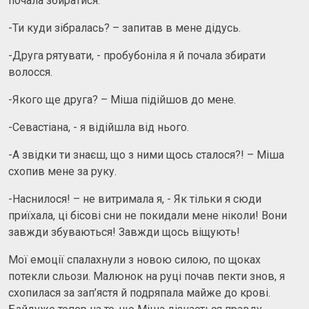
почала збиратися.
-Ти куди зібралась? – запитав в мене дідусь.
-Друга рятувати, - пробубоніла я й почала збирати
волосся.
-Якого ще друга? – Міша підійшов до мене.
-Севастіана, - я відійшла від нього.
-А звідки ти знаєш, що з ними щось сталося?! – Міша
схопив мене за руку.
-Наснилося! – не витримала я, - Як тільки я сюди
приїхала, ці бісові сни не покидали мене ніколи! Вони
завжди збуваються! Завжди щось віщують!
Мої емоції спалахнули з новою силою, по щоках
потекли сльози. Малюнок на руці почав пекти знов, я
схопилася за зап’ястя й подряпала майже до крові.