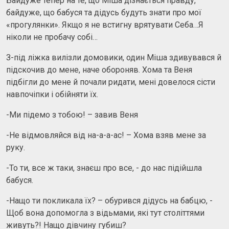
Байдуже тепер на те, що Міша дізнається правду,
байдуже, що бабуся та дідусь будуть знати про мої
«прогулянки». Якщо я не встигну врятувати Себа…Я
ніколи не пробачу собі…
З-під ліжка вилізли домовики, один Міша здивувався й
підскочив до мене, наче обороняв. Хома та Веня
підбігли до мене й почали ридати, мені довелося сісти
навпочіпки і обійняти їх.
-Ми підемо з тобою! – завив Веня
-Не відмовляйся від на-а-а-ас! – Хома взяв мене за
руку.
-То ти, все ж таки, знаєш про все, - до нас підійшла
бабуся.
-Нащо ти покликала їх? – обурився дідусь на бабцю, -
Щоб вона допомогла з відьмами, які тут століттями
живуть?! Нащо дівчину губиш?