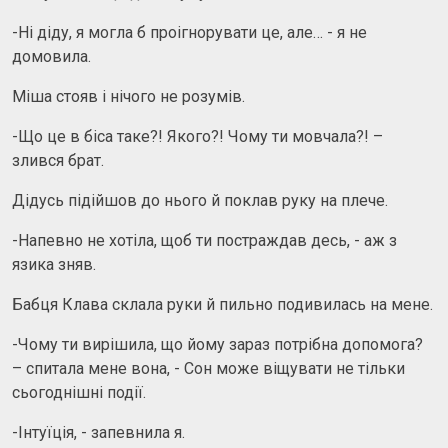
-Ні діду, я могла б проігнорувати це, але… - я не
домовила.
Міша стояв і нічого не розумів.
-Що це в біса таке?! Якого?! Чому ти мовчала?! –
злився брат.
Дідусь підійшов до нього й поклав руку на плече.
-Напевно не хотіла, щоб ти постраждав десь, - аж з
язика зняв.
Бабця Клава склала руки й пильно подивилась на мене.
-Чому ти вирішила, що йому зараз потрібна допомога?
– спитала мене вона, - Сон може віщувати не тільки
сьогоднішні події.
-Інтуїція, - запевнила я.