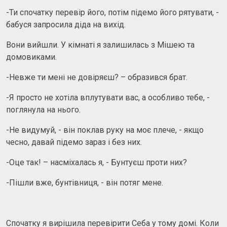
-Ти спочатку перевір його, потім підемо його рятувати, -
бабуся запросила діда на вихід.
Вони вийшли. У кімнаті я залишилась з Мішею та
домовиками.
-Невже ти мені не довіряєш? – образився брат.
-Я просто не хотіла вплутувати вас, а особливо тебе, -
поглянула на нього.
-Не видумуй, - він поклав руку на моє плече, - якщо
чесно, давай підемо зараз і без них.
-Оце так! – насміхалась я, - Бунтуєш проти них?
-Пішли вже, бунтівниця, - він потяг мене.
Спочатку я вирішила перевірити Себа у тому домі. Коли