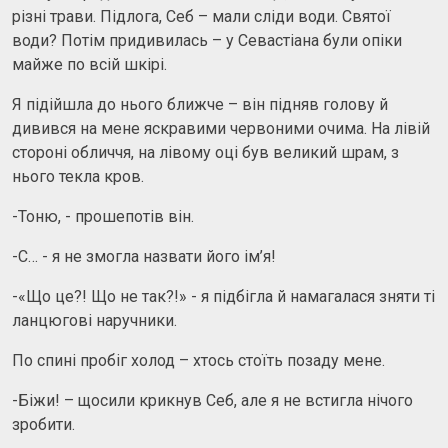
різні трави. Підлога, Себ – мали сліди води. Святої
води? Потім придивилась – у Севастіана були опіки
майже по всій шкірі.
Я підійшла до нього ближче – він підняв голову й
дивився на мене яскравими червоними очима. На лівій
стороні обличчя, на лівому оці був великий шрам, з
нього текла кров.
-Тоню, - прошепотів він.
-С… - я не змогла назвати його ім’я!
-«Що це?! Що не так?!» - я підбігла й намагалася зняти ті
ланцюгові наручники.
По спині пробіг холод – хтось стоїть позаду мене.
-Біжи! – щосили крикнув Себ, але я не встигла нічого
зробити.