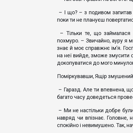
– І що? – з подивом запитав а
поки ти не плануєш повертатис
– Тільки те, що займалася
похмуро. – Звичайно, ауру я ма
знає й моє справжнє ім’я. Гос
на неї вийде, зможе змусити 
докопуватися до мого минулог
Поміркувавши, Ящір змушений
– Гаразд. Але ти впевнена, що
багато часу доведеться провес
– Ми не настільки добре були
навряд чи впізнає. Головне, 
спокійно і невимушено. Так, н