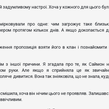
 задумливому настрої. Хоча у кожного для цього бул
мірковували про одне: чим загрожує таке близьк
ером протягом кількох днів. А якщо докопається д
ження пропозиція взяти його в клан і познайомити 
ім з іншої причини. Я згадала про те, як Саймон н
бом руки. Але якщо я сприйняла це як звичайн
боляче дивитися. Вона так зніяковіла, що не знала, ку
, смішила, хоча він нічим цього не проявляв. Залишавс
 ввічливим.