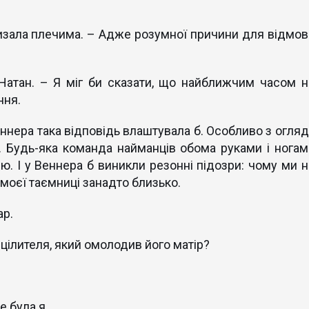
знизала плечима. – Адже розумної причини для відмов
атан. – Я міг би сказати, що найближчим часом н
ння.
нера така відповідь влаштувала б. Особливо з огляд
. Будь-яка команда найманців обома руками і ногам
ю. І у Веннера б виникли резонні підозри: чому ми н
о моєї таємниці занадто близько.
ар.
 цілителя, який омолодив його матір?
е була я.