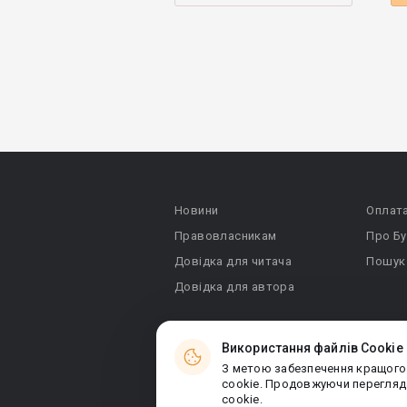
Новини
Оплат
Правовласникам
Про Бу
Довідка для читача
Пошук
Довідка для автора
Використання файлів Cookie
З метою забезпечення кращого
© 2026 Booknet. Всі права захищено.
cookie. Продовжуючи перегляда
Narva mnt 5, Tallinn 10117, Естонія
cookie.