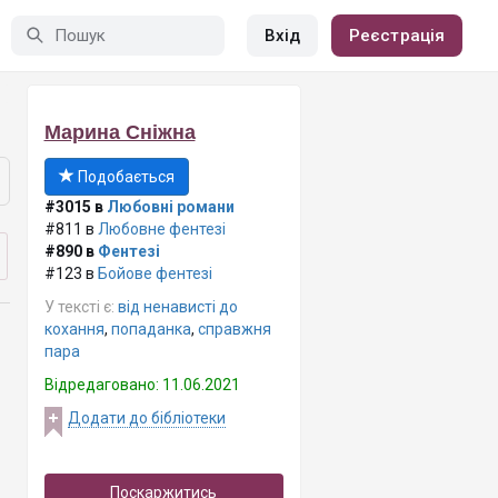
Вхід
Реєстрація
Марина Сніжна
Подобається
#3015 в
Любовні романи
#811 в
Любовне фентезі
#890 в
Фентезі
#123 в
Бойове фентезі
У тексті є:
від ненависті до
кохання
,
попаданка
,
справжня
пара
Відредаговано: 11.06.2021
Додати до бібліотеки
Поскаржитись