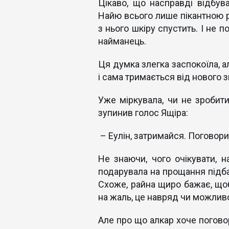
Цікаво, що насправді відбув
Найю всього лише пікантною р
з нього шкіру спустить. І не п
найманець.
Ця думка злегка заспокоїла, а
і сама тримається від нового 
Уже міркувала, чи не зробити
зупинив голос Ящіра:
– Еулін, затримайся. Поговори
Не знаючи, чого очікувати, 
подарувала на прощання підба
Схоже, райна щиро бажає, щоб
на жаль, це навряд чи можлив
Але про що алкар хоче погов