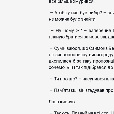
все більше хмурився.
– А хіба у нас був вибір? – 
не можна було знайти.
– Ну чому ж? – заперечив Н
планую братися за нове завда
– Сумніваюся, що Саймона Вен
на запропоновану винагороду
вхопилася б за таку пропозиці
хочемо. Він і так підібрався д
– Ти про що? – насупився алк
– Пам’ятаєш, він згадував про
Ящір кивнув.
– Так ось. Правий на всі сто. Ц