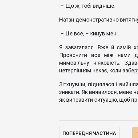
– Що ж, тобі видніше.
Натан демонстративно витягнув
– Це все, – кинув мені.
Я завагалася. Вже й самій хо
Прояснити все між нами до
мимовільну ніяковість. Зд
нетерпінням чекає, коли заберу
Зітхнувши, піднялася і вийшла
зникати. Як виявилося, мене н
як виправити ситуацію, щоб при
ПОПЕРЕДНЯ ЧАСТИНА