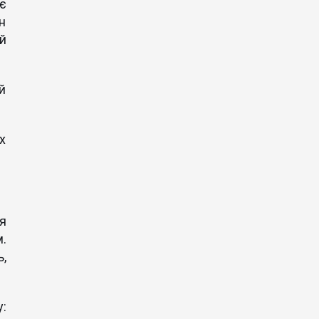
є
н
ий
й
х
я
.
,
: