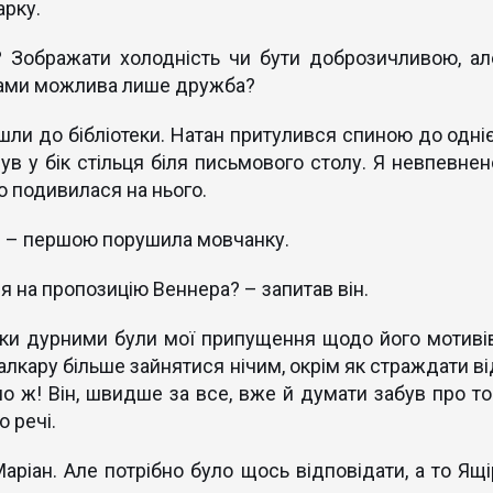
арку.
и? Зображати холодність чи бути доброзичливою, ал
 нами можлива лише дружба?
шли до бібліотеки. Натан притулився спиною до одніє
ув у бік стільця біля письмового столу. Я невпевнен
но подивилася на нього.
? – першою порушила мовчанку.
 на пропозицію Веннера? – запитав він.
льки дурними були мої припущення щодо його мотивів
 алкару більше зайнятися нічим, окрім як страждати в
о ж! Він, швидше за все, вже й думати забув про то
о речі.
аріан. Але потрібно було щось відповідати, а то Ящі