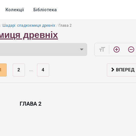
Колекції
Бібліотека
Шадарі: спадкоємиця древніх
Глава 2
миця древніх
format_size
add_circle_outline
remove_circle_outline
...
1
2
4
ВПЕРЕД
ГЛАВА 2