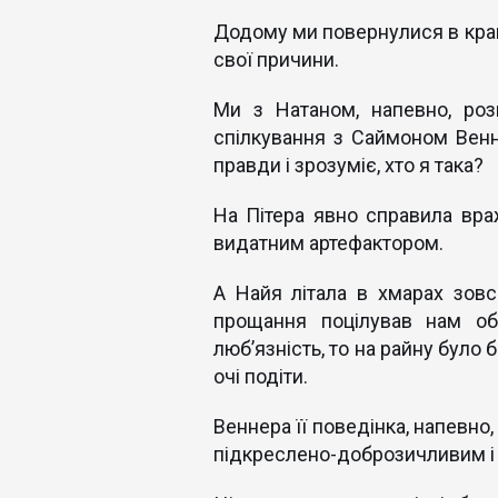
Додому ми повернулися в край
свої причини.
Ми з Натаном, напевно, роз
спілкування з Саймоном Венн
правди і зрозуміє, хто я така?
На Пітера явно справила вра
видатним артефактором.
А Найя літала в хмарах зовс
прощання поцілував нам о
люб’язність, то на райну було 
очі подіти.
Веннера її поведінка, напевно
підкреслено-доброзичливим і