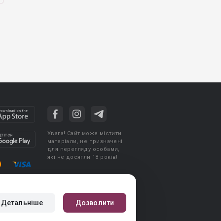
Увага! Сайт може містити
матеріали, не призначені
для перегляду особами,
які не досягли 18 років!
стувача
Політика конфіденційності
Детальніше
Дозволити
авила публікації авторського контенту