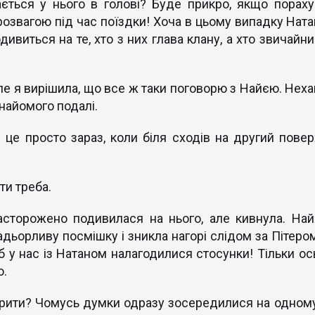
ається у нього в голові? Буде прикро, якщо пораху
озвагою під час поїздки! Хоча в цьому випадку Ната
одивиться на те, хто з них глава клану, а хто звичайн
ле я вирішила, що все ж таки поговорю з Найєю. Неха
знайомого подалі.
 це просто зараз, коли біля сходів на другий повер
ти треба.
насторожено подивилася на нього, але кивнула. Най
дьорливу посмішку і зникла нагорі слідом за Пітером
 у нас із Натаном налагодилися стосунки! Тільки ось
о.
орити? Чомусь думки одразу зосередилися на одному