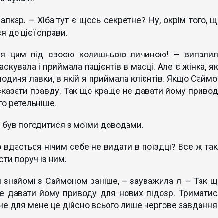
лкар. – Хіба тут є щось секретне? Ну, окрім того, щ
я до цієї справи.
 я цим під своєю колишньою личиною! – випалил
скувала і приймала пацієнтів в масці. Але є жінка, я
подиня лавки, в якій я приймала клієнтів. Якщо Саймо
сказати правду. Так що краще не давати йому привод
о ретельніше.
 був погодитися з моїми доводами.
 вдасться нічим себе не видати в поїздці? Все ж так
ти поруч із ним.
 знайомі з Саймоном раніше, – зауважила я. – Так щ
не давати йому приводу для нових підозр. Триматис
аче для мене це дійсно всього лише чергове завдання