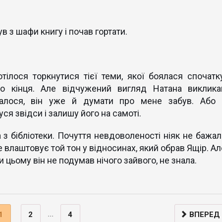
 з шафи книгу і почав гортати.
тілося торкнутися тієї теми, якої боялася спочатку
 кінця. Але відчужений вигляд Натана виклика
авалося, він уже й думати про мене забув. Або 
ся звідси і залишу його на самоті.
 з бібліотеки. Почуття невдоволеності ніяк не бажал
е влаштовує той тон у відносинах, який обрав Ящір. Ал
 цьому він не подумав нічого зайвого, не знала.
...
1
2
4
ВПЕРЕД