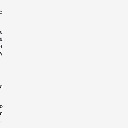
о
а
ка
н
у
и
о
я
.