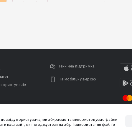
Технічна підтримка
а
кнет
На мобільну версію
 користувачів
 досвіду користувача, ми збираємо та використовуємо файли
Privacy policy
Угода кори
ти наш сайт, ви погоджуєтеся на збір і використання файлів
PR-вiддiл: pr@booknet.com
Пр