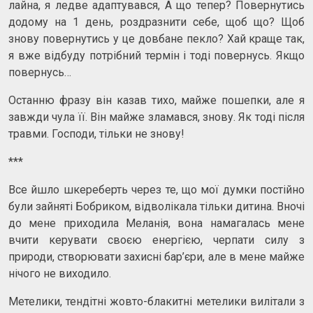
лайна, я ледве адаптувався, А що тепер? Повернутись
додому на 1 день, роздразнити себе, щоб що? Щоб
знову повернутись у це довбане пекло? Хай краще так,
я вже відбуду потрібний термін і тоді повернусь. Якщо
повернусь…
Останню фразу він казав тихо, майже пошепки, але я
завжди чула її. Він майже зламався, знову. Як тоді після
травми. Господи, тільки не знову!
***
Все йшло шкереберть через те, що мої думки постійно
були зайняті Бобриком, відволікала тільки дитина. Вночі
до мене приходила Меланія, вона намагалась мене
вчити керувати своєю енергією, черпати силу з
природи, створювати захисні бар’єри, але в мене майже
нічого не виходило.
Метелики, тендітні жовто-блакитні метелики вилітали з