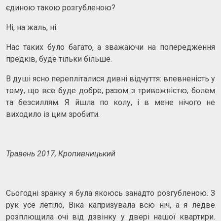
єдиною такою розгубленою?
Ні, на жаль, ні.
Нас таких було багато, а зважаючи на попередження
предків, буде тільки більше.
В душі ясно перепліталися дивні відчуття: впевненість у
тому, що все буде добре, разом з тривожністю, болем
та безсиллям. Я йшла по колу, і в мене нічого не
виходило із цим зробити.
Травень 2017, Кропивницький
Сьогодні зранку я була якоюсь занадто розгубленою. З
рук усе летіло, Віка капризувала всю ніч, а я ледве
розплющила очі від дзвінку у двері нашої квартири.