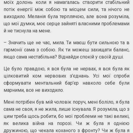
моїх долонь коли я намагалась створити стабільний
потік енергії між собою та місцем сили, та нічого не
виходило. Меланія була терплячою, але вона розуміла,
що мої думки, моє серце зайняті власними проблемами
й не тиснула на мене.
– Значить ще не час, мила. Ти маєш бути сильною та в
гармонії сама з собою. Як ти можеш захищати баланс,
якщо сама нестабільна? Віднайди спокій у своїй душі.
Це було правдою, я вся була не нервах, я вся була як
цілковитий ком нервових з’єднань. Усі мої спроби
сформувати ментальний бар’єр навколо себе були
марними, все не виходило.
Мені потрібен був мій чоловік поруч, мені боліло, я була
сама не своя, я не жила, лише існувала. Я розуміла, що з
цим треба щось робити, бо мої проблеми не такі великі,
як велика війна на порозі. Чи ж була я однією
дружиною, що чекала коханого з фронту? Чи ж була я