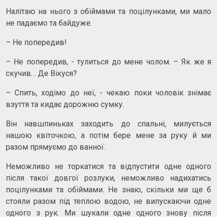
Налітаю на нього з обіймами та поцілунками, ми мало
не падаємо та байдуже.
– Не попередив!
– Не попередив, - тулиться до мене чолом. – Як же я
скучив… Де Вікуся?
– Спить, ходімо до неї, - чекаю поки чоловік знімає
взуття та кидає дорожню сумку.
Він навшпиньках заходить до спальні, милується
нашою квіточкою, а потім бере мене за руку й ми
разом прямуємо до ванної.
Неможливо не торкатися та відпустити одне одного
після такої довгої розлуки, неможливо надихатись
поцілунками та обіймами. Не знаю, скільки ми ще б
стояли разом під теплою водою, не випускаючи одне
одного з рук. Ми шукали одне одного знову після