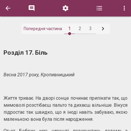






1
2
3
Попередня частина
Розділ 17. Біль
Весна 2017 року, Кропивницький
Життя триває. На дворі сонце починає припікати так, що
мимоволі розстібаєш пальто та дихаєш вільніше. Вікуся
підростає так швидко, що я іноді навіть забуваю, якою
маленькою вона була після народження.
От-от Бобрик має нарешті повернутись додому з