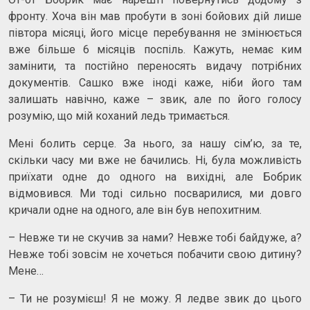
фронту. Хоча він мав пробути в зоні бойових дій лише
півтора місяці, його місце перебування не змінюється
вже більше 6 місяців поспіль. Кажуть, немає ким
замінити, та постійно переносять видачу потрібних
документів. Сашко вже іноді каже, ніби його там
залишать навічно, каже – звик, але по його голосу
розумію, що мій коханий ледь тримається.
Мені болить серце. За нього, за нашу сім’ю, за те,
скільки часу ми вже не бачились. Ні, була можливість
приїхати одне до одного на вихідні, але Бобрик
відмовився. Ми тоді сильно посварилися, ми довго
кричали одне на одного, але він був непохитним.
– Невже ти не скучив за нами? Невже тобі байдуже, а?
Невже тобі зовсім не хочеться побачити свою дитину?
Мене…
– Ти не розумієш! Я не можу. Я ледве звик до цього