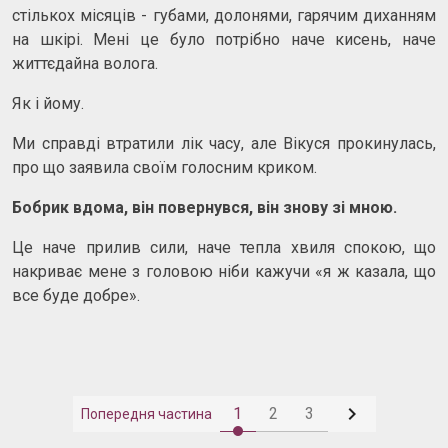
стількох місяців - губами, долонями, гарячим диханням
на шкірі. Мені це було потрібно наче кисень, наче
життєдайна волога.
Як і йому.
Ми справді втратили лік часу, але Вікуся прокинулась,
про що заявила своїм голосним криком.
Бобрик вдома, він повернувся, він знову зі мною.
Це наче прилив сили, наче тепла хвиля спокою, що
накриває мене з головою ніби кажучи «я ж казала, що
все буде добре».

1
2
3
Попередня частина