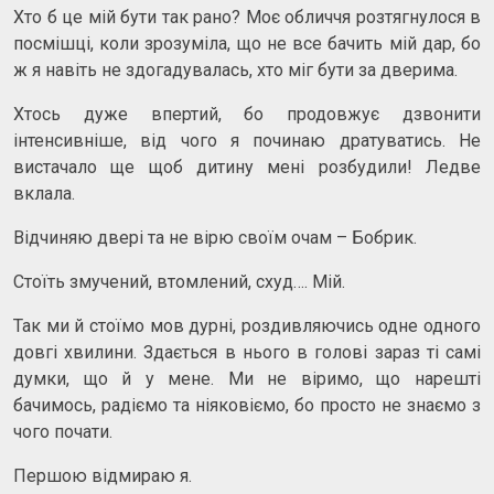
Хто б це мій бути так рано? Моє обличчя розтягнулося в
посмішці, коли зрозуміла, що не все бачить мій дар, бо
ж я навіть не здогадувалась, хто міг бути за дверима.
Хтось дуже впертий, бо продовжує дзвонити
інтенсивніше, від чого я починаю дратуватись. Не
вистачало ще щоб дитину мені розбудили! Ледве
вклала.
Відчиняю двері та не вірю своїм очам – Бобрик.
Стоїть змучений, втомлений, схуд…. Мій.
Так ми й стоїмо мов дурні, роздивляючись одне одного
довгі хвилини. Здається в нього в голові зараз ті самі
думки, що й у мене. Ми не віримо, що нарешті
бачимось, радіємо та ніяковіємо, бо просто не знаємо з
чого почати.
Першою відмираю я.