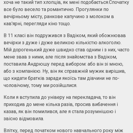
хоча не такий тип хлопців, як мені подобається.Спочатку
все було весело та романтично. Прогулянки по
вечірньому місту, ранкове капучино з молоком в
кав'ярні, перегляди кіно тощо.
В 11 класі він подружився з Вадіком, який обожнював
вечірки з дуже і дуже великою кількістю алкоголю.
Мій дорогенький дуже швидко став одним і з них, часто
мене звав з ними, але після знайомства з Вадіком,
поставила Андрюшу перед вибором: або він зі мною,
або з компанією. Ну, він як справжній мужик вирішив,
що кидати братків заради якоїсь там дівчини не по-
чоловічому, тому ми розійшлися.
Коли я вступила до універу на перекладача, то він
приходив до мене кілька разів, просив вибачення і
казав, як він помилився, але я стала розумнішою і
звісно відмовила.
Влітку, перед початком нового навчального року між