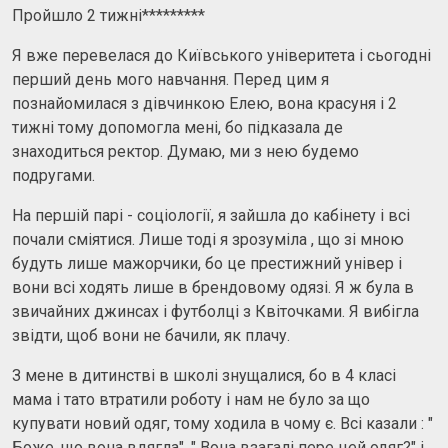
Пройшло 2 тижні*********
Я вже перевелася до Київського універитета і сьогодні
перший день мого навчання. Перед цим я
познайомилася з дівчинкою Елею, вона красуня і 2
тижні тому допомогла мені, бо підказала де
знаходиться ректор. Думаю, ми з нею будемо
подругами.
На першій парі - соціології, я зайшла до кабінету і всі
почали сміятися. Лише тоді я зрозуміла , що зі мною
будуть лише мажорчики, бо це престижний універ і
вони всі ходять лише в брендовому одязі. Я ж була в
звичайних джинсах і футболці з Квіточками. Я вибігла
звідти, щоб вони не бачили, як плачу.
З мене в дитинстві в школі знущалися, бо в 4 класі
мама і тато втратили роботу і нам не було за що
купувати новий одяг, тому ходила в чому є. Всі казали : "
Боже, що вона вдягла", " Вона взагалі пере цей одяг?" і