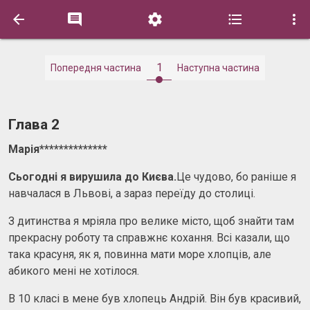





1
Попередня частина
Наступна частина
Глава 2
Марія**************
Сьогодні я вирушила до Києва.
Це чудово, бо раніше я
навчалася в Львові, а зараз переїду до столиці.
З дитинства я мріяла про велике місто, щоб знайти там
прекрасну роботу та справжнє кохання. Всі казали, що
така красуня, як я, повинна мати море хлопців, але
абикого мені не хотілося.
В 10 класі в мене був хлопець Андрій. Він був красивий,