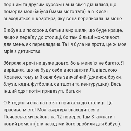
першим та другим курсом наша сім'я дізналася, що
померла моя бабуся (мама мого тата), а в Києві
знаходиться її квартира, яку вона переписала на мене.
Відбувши похорони, батьки вирішили, що буде краще,
якщо я переїду до столиці, бо там більші можливості
для мене, як перекладача. Та і я була не проти, це ж моя
мрія з дитинства.
Збирала я речі не дуже довго, бо в мене їх не багато. Я
вирішила, що не буду себе виставляти Львівською
Кралею, тому мій одяг був звичайний (джинси, бруки,
блузи, кеди, футболки, світшоти та кенгурушки). Весь
інший одяг потім привезуть батьки.
О 8 годині я сіла на потяг і приїхала до столиці. Це
красиве місто! Моя квартира знаходиться в
Печерському районі, на 12 поверсі. Там 3 кімнати і
новий ремонт( рік назад ми його зробили для бабусі).