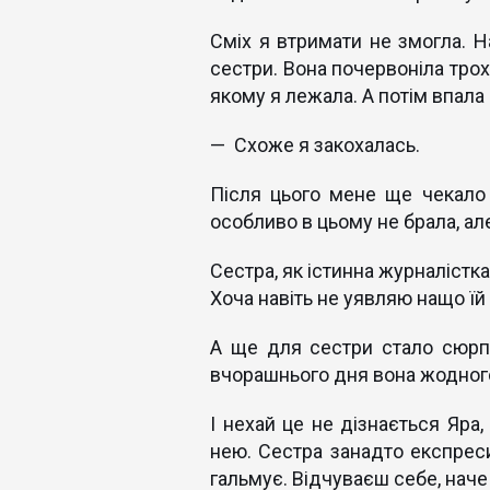
Сміх я втримати не змогла. Н
сестри. Вона почервоніла трохи
якому я лежала. А потім впала
— Схоже я закохалась.
Після цього мене ще чекало 
особливо в цьому не брала, але
Сестра, як істинна журналістк
Хоча навіть не уявляю нащо їй 
А ще для сестри стало сюрп
вчорашнього дня вона жодного 
І нехай це не дізнається Яра,
нею. Сестра занадто експрес
гальмує. Відчуваєш себе, наче