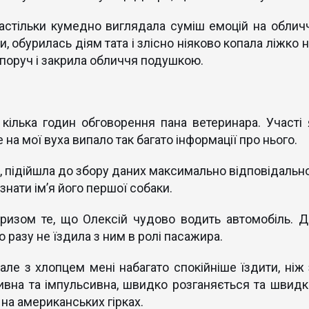
астільки кумедно виглядала суміш емоцій на обличч
, обурилась діям тата і злісно ніяково копала ліжко 
 поруч і закрила обличчя подушкою.
кілька годин обговорення пана ветеринара. Участі 
 на мої вуха випало так багато інформації про нього.
а, підійшла до збору даних максимально відповідально
знати ім’я його першої собаки.
ризом те, що Олексій чудово водить автомобіль. Д
разу не їздила з ним в ролі пасажира.
 але з хлопцем мені набагато спокійніше їздити, ніж 
ивна та імпульсивна, швидко розганяється та швидк
 на американських гірках.