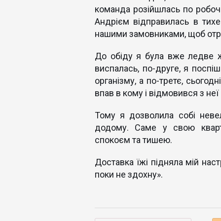
команда розійшлась по робочи
Андрієм відправилась в тихе
нашими замовниками, щоб отри
До обіду я була вже ледве ж
виспалась, по-друге, я поспі
організму, а по-третє, сьогод
впав в кому і відмовився з неї
Тому я дозволила собі невел
додому. Саме у свою кварт
спокоєм та тишею.
Доставка їжі підняла мій наст
поки не здохну».