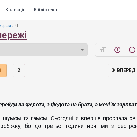
Колекції
Бібліотека
 мережі
21.
 мережі
format_size
add_circle_outline
remove_circle_outline
1
2
ВПЕРЕД
ерейди на Федота, з Федота на брата, а мені їх зарпла
м шумом та гамом. Сьогодні я вперше проспала сві
робіжку, бо до третьої години ночі ми з сестро