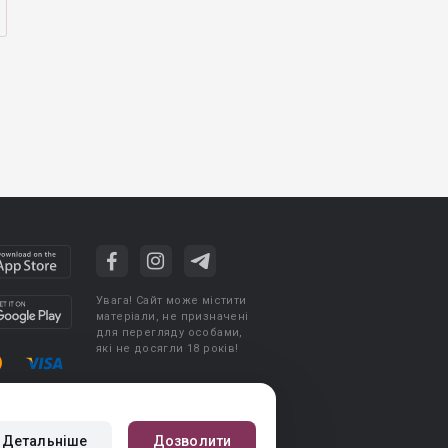
Увага! Сайт може містити
матеріали, не призначені
для перегляду особами,
які не досягли 18 років!
стувача
Політика конфіденційності
Детальніше
Дозволити