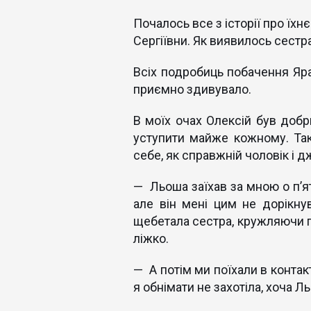
Почалось все з історії про їх
Сергіївни. Як виявилось сестра
Всіх подробиць побачення Яра 
приємно здивувало.
В моїх очах Олексій був добр
уступити майже кожному. Так
себе, як справжній чоловік і д
— Льоша заїхав за мною о п’ят
але він мені цим не дорікну
щебетала сестра, кружляючи по
ліжко.
— А потім ми поїхали в контак
я обнімати не захотіла, хоча