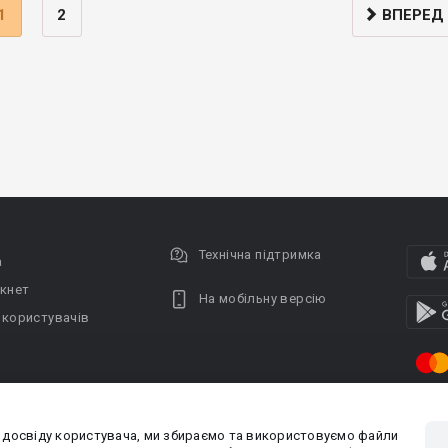
1
2
ВПЕРЕД
Технічна підтримка
а
кнет
На мобільну версію
 користувачів
 досвіду користувача, ми збираємо та використовуємо файли
Privacy policy
Угода кори