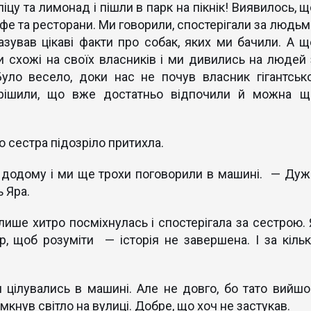
піцу та лимонад і пішли в парк на пікнік! Виявилось, 
кафе та ресторани. Ми говорили, спостерігали за людь
азував цікаві факти про собак, яких ми бачили. А щ
и схожі на своїх власників і ми дивились на людей 
Було весело, доки нас не почув власник гігантсько
вирішили, що вже достатньо відпочили й можна щ
о сестра підозріло притихла.
 додому і ми ще трохи поговорили в машині. — Дуж
 Яра.
лише хитро посміхнулась і спостерігала за сестрою. 
р, щоб розуміти — історія не завершена. І за кільк
 цілувались в машині. Але не довго, бо тато вийшо
мкнув світло на вулиці. Добре, що хоч не застукав.