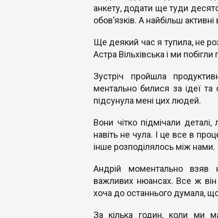
анкету, додати ще туди десято
обов’язків. А найбільш активні
Ще деякий час я тупила, не ро
Астра Вільхівська і ми побігли 
Зустріч пройшла продуктив
ментально билися за ідеї та 
підсунула мені цих людей.
Вони чітко підмічали деталі, 
навіть не чула. І це все в пр
інше розподілялось між нами.
Андрій моментально взяв н
важливих нюансах. Все ж він 
хоча до останнього думала, щ
За кілька годин, коли ми м