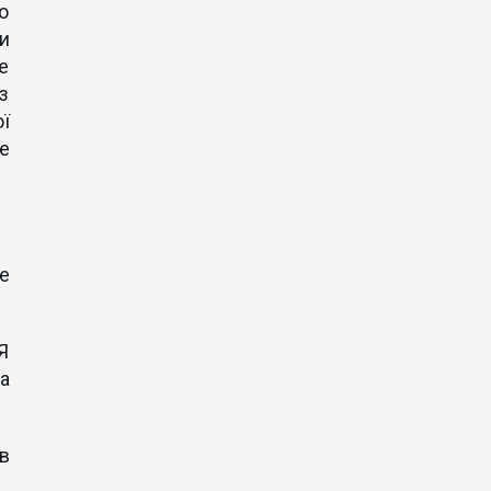
що
ми
е
з
ї
е
е
Я
а
в