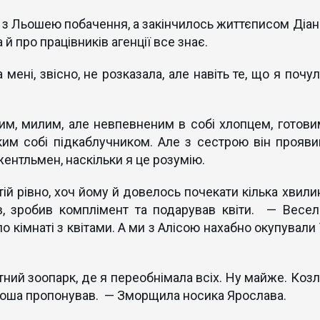
нє з Льошею побачення, а закінчилось життєписом Діан
 й про працівників агенції все знає.
мені, звісно, не розказала, але навіть те, що я почул
им, милим, але невпевненим в собі хлопцем, готови
им собі підкаблучником. Але з сестрою він прояви
жентльмен, наскільки я це розумію.
ій рівно, хоч йому й довелось почекати кілька хвилин
в, зробив комплімент та подарував квіти. — Весел
 кімнаті з квітами. А ми з Алісою нахабно окупували ї
тний зоопарк, де я переобнімала всіх. Ну майже. Козл
 Льоша пропонував. — Зморщила носика Ярослава.