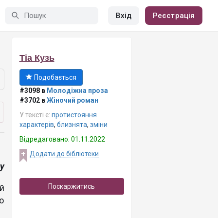
Вхід
Реєстрація
Тіа Кузь
Подобається
#3098 в
Молодіжна проза
#3702 в
Жіночий роман
У тексті є:
протистояння
характерів
,
близнята
,
зміни
Відредаговано: 01.11.2022
Додати до бібліотеки
ту
Поскаржитись
й
ю