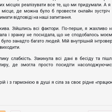
х місцях реалізувати все те, що ми придумали. А я 
 місце, де можна було б провести онлайн зустріч 
мати відповіді на наші запитання.
ива. Зійшлись всі фактори. По-перше, я жахливо н
шала і зранку не поснідала, що не сподобалось моєм
ні було занадто багато людей. Мій внутрішній інтровер
 виходити.
ику слабкість. Закинула всі дані в бесіду та пішл
иру, де змогла просто посидіти насолоджуючис
рій і з гармонією в душі я сіла за своє рідне «працю