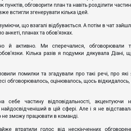
к пунктів, обговорити план та навіть розділити частин
 вже встигли згенерувати кілька ідей.
зуміючи, що взагалі відбувається. А потім в чат зайшл
по анкеті, планах та обов’язках.
но й активно. Ми сперечалися, обговорювали т
обов’язки. Кілька разів я подумки дякувала Діані, щ
ловили помилки та згадували про такі речі, про які 
оцесі обговорювалось, оцінювалось, щось відкидалось, 
а себе частину відповідальності, акцентуючи н
найдосвідченіший в цій сфері. Але і я не відставала
о не зможу працювати в команді.
айже втратили голос від нескінченних обговорень