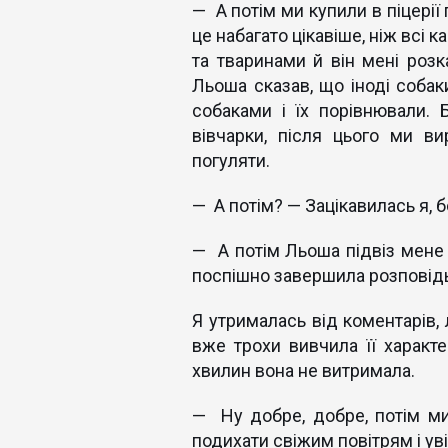
— А потім ми купили в піцерії 
це набагато цікавіше, ніж всі 
та тваринами й він мені розк
Льоша сказав, що іноді собак
собаками і їх порівнювали. 
вівчарки, після цього ми 
погуляти.
— А потім? — Зацікавилась я, б
— А потім Льоша підвіз мене
поспішно завершила розповідь
Я утрималась від коментарів, 
вже трохи вивчила її характе
хвилин вона не витримала.
— Ну добре, добре, потім ми
подихати свіжим повітрям і уві