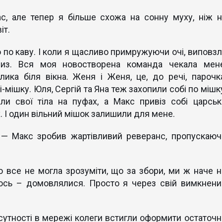
с, але тепер я більше схожа на сонну муху, ніж н
іт.
 по каву. І коли я щасливо примружуючи очі, виповзл
из. Вся моя новостворена команда чекала мене
ика біля вікна. Женя і Женя, це, до речі, парочка
-мішку. Юля, Сергій та Яна теж захопили собі по мішку
ли свої тіла на пуфах, а Макс привіз собі царськ
. І один вільний мішок залишили для мене.
, — Макс зробив жартівливий реверанс, пропускаюч
бо все не могла зрозуміти, що за збори, ми ж наче н
ось – домовлялися. Просто я через свій вимкнени
сутності в мережі колеги встигли оформити остаточн