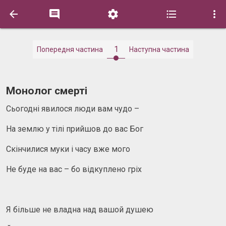





1
Попередня частина
Наступна частина
Монолог смерті
Сьогодні явилося люди вам чудо –
На землю у тілі прийшов до вас Бог
Скінчилися муки і часу вже мого
Не буде на вас – бо відкуплено гріх
Я більше не владна над вашой душею