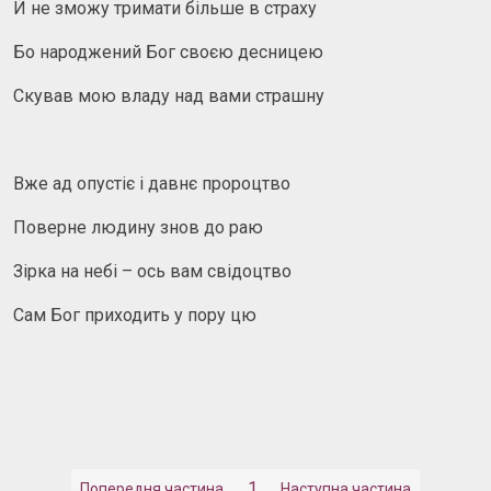
Й не зможу тримати більше в страху
Бо народжений Бог своєю десницею
Скував мою владу над вами страшну
Вже ад опустіє і давнє пророцтво
Поверне людину знов до раю
Зірка на небі – ось вам свідоцтво
Сам Бог приходить у пору цю
1
Попередня частина
Наступна частина