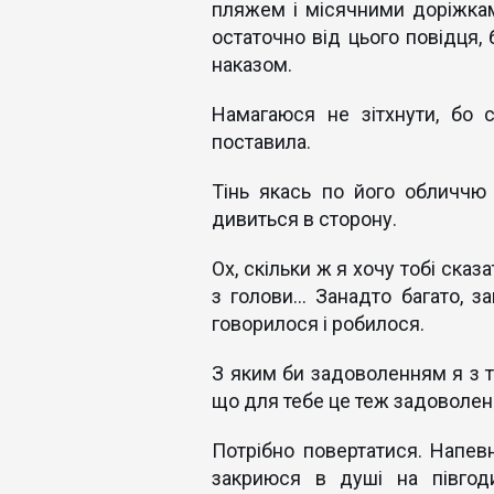
пляжем і місячними доріжкам
остаточно від цього повідця,
наказом.
Намагаюся не зітхнути, бо с
поставила.
Тінь якась по його обличчю п
дивиться в сторону.
Ох, скільки ж я хочу тобі сказ
з голови... Занадто багато, 
говорилося і робилося.
З яким би задоволенням я з то
що для тебе це теж задоволення
Потрібно повертатися. Напевн
закриюся в душі на півгод