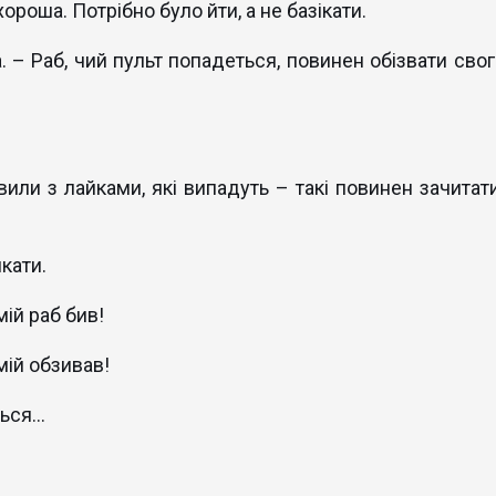
хороша. Потрібно було йти, а не базікати.
. – Раб, чий пульт попадеться, повинен обізвати свог
или з лайками, які випадуть – такі повинен зачитати
кати.
ій раб бив!
мій обзивав!
ся...