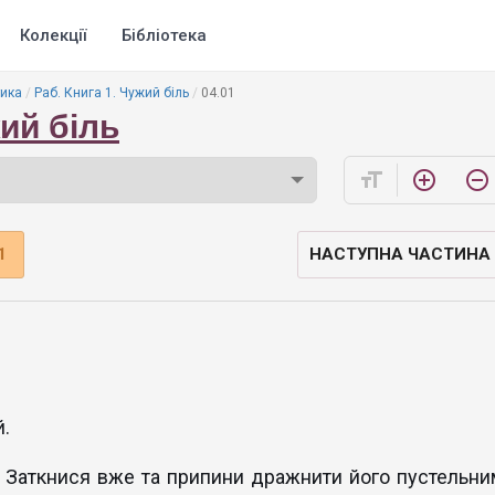
Колекції
Бібліотека
ика
Раб. Книга 1. Чужий біль
04.01
жий біль
format_size
add_circle_outline
remove_circle_outline
1
НАСТУПНА ЧАСТИНА
й.
 Заткнися вже та припини дражнити його пустельни