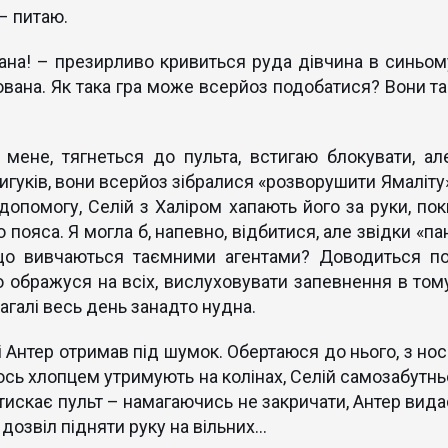
– питаю.
ана! – презирливо кривиться руда дівчина в синьом
ована. Як така гра може всерйоз подобатися? Вони та
мене, тягнеться до пульта, встигаю блокувати, але
вигуків, вони всерйоз зібралися «розворушити Ямаліту»
допомогу, Селій з Халіром хапають його за руки, пок
 пояса. Я могла б, напевно, відбитися, але звідки «па
 що вивчаються таємними агентами? Доводиться по
о ображуся на всіх, вислуховувати запевнення в тому
агалі весь день занадто нудна.
 і Антер отримав під шумок. Обертаюся до нього, з нос
ось хлопцем утримують на колінах, Селій самозабутнь
атискає пульт – намагаючись не закричати, Антер вида
 дозвіл підняти руку на вільних...