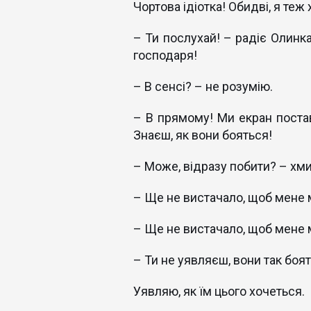
Чортова ідіотка! Обидві, я теж 
– Ти послухай! – радіє Олинка
господаря!
– В сенсі? – не розумію.
– В прямому! Ми екран постав
Знаєш, як вони бояться!
– Може, відразу побити? – хми
– Ще не вистачало, щоб мене м
– Ще не вистачало, щоб мене 
– Ти не уявляєш, вони так боять
Уявляю, як їм цього хочеться.