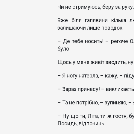
Чи не стримуюсь, беру за руку.
Вже біля галявини кілька л
залишаючи лише поводок.
– Де тебе носить! – регоче О
було!
Щось у мене живіт зводить, ну я
– Я ногу натерла, – кажу, – пі
– Зараз принесу! – викликаєть
– Та не потрібно, – зупиняю, –
– Ну що ти, Літа, ти ж гостя, 
Посидь, відпочинь.