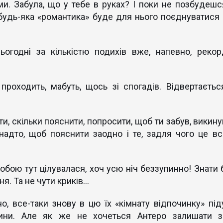
и. Забула, що у тебе в руках? І поки не позбудешс
 будь-яка «романтика» буде для нього поєднуватися 
ьогодні за кількістю подихів вже, напевно, рекор
роходить, мабуть, щось зі спогадів. Відвертається
ати, скільки пояснити, попросити, щоб ти забув, викин
занадто, щоб пояснити заодно і те, задля чого це вс
бою тут цілувалася, хоч усю ніч беззупинно! Знати б
. Та не чути криків...
о, все-таки знову в цю їх «кімнату відпочинку» піду
ини. Але як же не хочеться Антеро залишати з