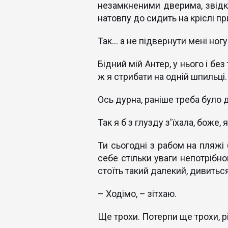
незамкненими дверима, звідк
натовпу до сидить на кріслі пр
Так... а не підвернути мені ног
Бідний мій Антер, у нього і без
ж я стрибати на одній шпильці.
Ось дурна, раніше треба було 
Так я б з глузду з'їхала, боже,
Ти сьогодні з рабом на пляжі 
себе стільки уваги непотрібно
стоїть такий далекий, дивиться
– Ходімо, – зітхаю.
Ще трохи. Потерпи ще трохи, р