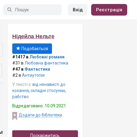
Вхід
Реєстрація
Нідейла Нельте
Подобається
#1417 в
Любовні романи
#31 в
Любовна фантастика
#47 в
Фантастика
#2 в
Антиутопія
У тексті є:
від ненависті до
кохання
,
складні стосунки
,
рабство
Відредаговано: 10.09.2021
Додати до бібліотеки
м
Поскаржитись