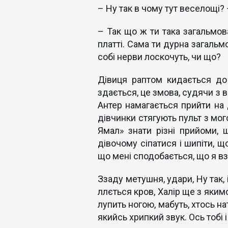
– Ну так в чому тут веселощі? 
– Так що ж ти така загальмов
платті. Сама ти дурна загальм
собі нерви лоскочуть, чи що?
Дівиця раптом кидається до 
здається, це змова, судячи з 
Антер намагається прийти на 
дівчинки стягують пульт з мого
Ямал» знати різні прийоми,
дівочому сіпатися і шипіти, щ
що мені сподобається, що я вз
Ззаду метушня, удари, Ну так,
ллється кров, Халір ще з яким
лупить ногою, мабуть, хтось н
якийсь хрипкий звук. Ось тобі і