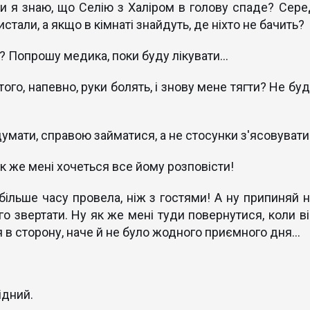
и я знаю, що Селію з Халіром в голову спаде? Сере
истали, а якщо в кімнаті знайдуть, де ніхто не бачить?
у? Попрошу медика, поки буду лікувати...
 того, напевно, руки болять, і знову мене тягти? Не бу
думати, справою займатися, а не стосунки з'ясовувати
 як же мені хочеться все йому розповісти!
більше часу провела, ніж з гостями! А ну припиняй н
го звертати. Ну як же мені туди повернутися, коли ві
 в сторону, наче й не було жодного приємного дня...
ідний.