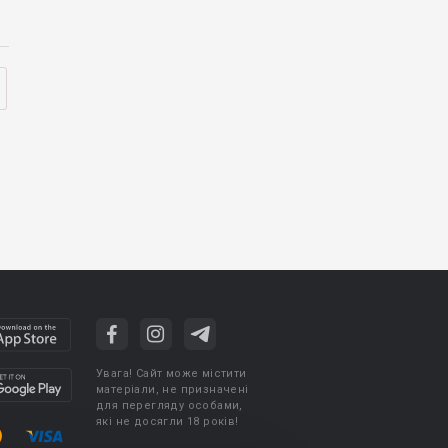
Увага! Сайт може містити
матеріали, не призначені
для перегляду особами,
які не досягли 18 років!