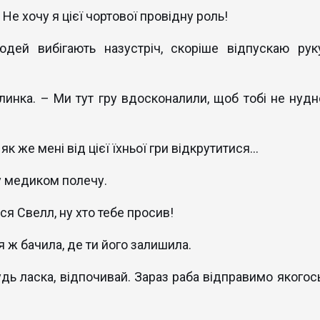
 Не хочу я цієї чортової провідну роль!
юдей вибігають назустріч, скоріше відпускаю руку
линка. – Ми тут гру вдосконалили, щоб тобі не нудн
к же мені від цієї їхньої гри відкрутитися...
ду медиком полечу.
ся Свелл, ну хто тебе просив!
 я ж бачила, де ти його залишила.
будь ласка, відпочивай. Зараз раба відправимо якогос