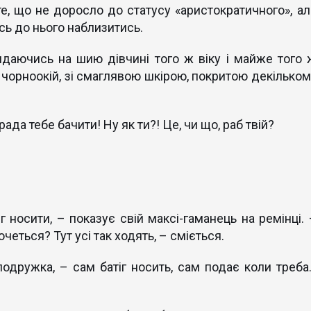
 те, що не доросло до статусу «аристократичного», ал
сь до нього наблизитись.
идаючись на шию дівчині того ж віку і майже того 
а чорноокій, зі смаглявою шкірою, покритою декільком
 рада тебе бачити! Ну як ти?! Це, чи що, раб твій?
г носити, – показує свій максі-гаманець на ремінці. 
четься? Тут усі так ходять, – сміється.
одружка, – сам батіг носить, сам подає коли треба..