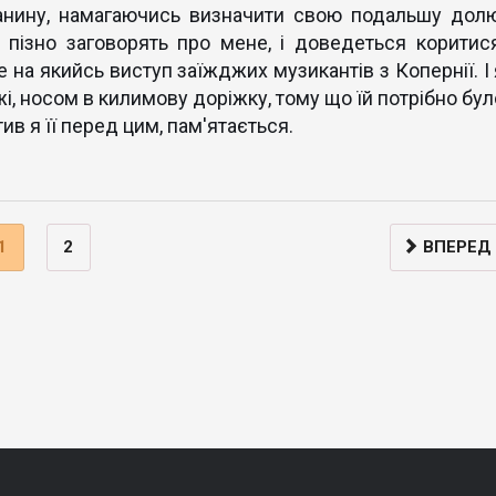
анину, намагаючись визначити свою подальшу долю
 пізно заговорять про мене, і доведеться коритися
 на якийсь виступ заїжджих музикантів з Копернії. І 
жі, носом в килимову доріжку, тому що їй потрібно бул
ив я її перед цим, пам'ятається.
1
2
ВПЕРЕД