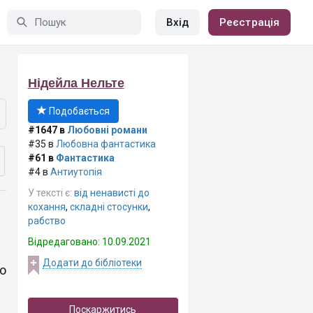
Вхід
Реєстрація
Нідейла Нельте
Подобається
#1647 в
Любовні романи
#35 в
Любовна фантастика
#61 в
Фантастика
#4 в
Антиутопія
У тексті є:
від ненависті до
кохання
,
складні стосунки
,
рабство
Відредаговано: 10.09.2021
Додати до бібліотеки
о
Поскаржитись