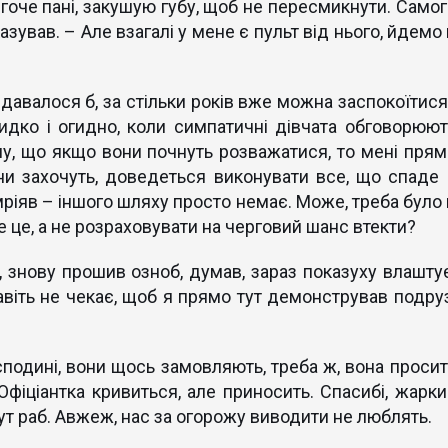
гоче пані, закушую губу, щоб не пересмикнути. Самог
азував. – Але взагалі у мене є пульт від нього, йдемо
Здавалося б, за стільки років вже можна заспокоїтися
ридко і огидно, коли симпатичні дівчата обговорюют
у, що якщо вони почнуть розважатися, то мені прям
вони захочуть, доведеться виконувати все, що спаде 
 мріяв – іншого шляху просто немає. Може, треба було
 це, а не розраховувати на черговий шанс втекти?
, знову прошив озноб, думав, зараз показуху влаштує
віть не чекає, щоб я прямо тут демонстрував подруз
сподині, вони щось замовляють, треба ж, вона просит
Офіціантка кривиться, але приносить. Спасибі, жарки
тут раб. Авжеж, нас за огорожу виводити не люблять.