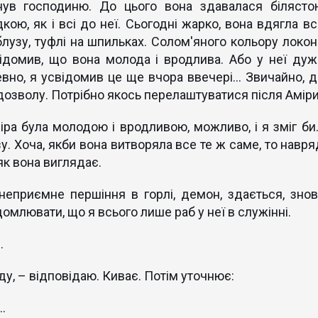
нув господиню. До цього вона здавалася білясто
ою, як і всі до неї. Сьогодні жарко, вона вдягла вс
 блузу, туфлі на шпильках. Солом'яного кольору локон
відомив, що вона молода і вродлива. Або у неї дуж
вно, я усвідомив це ще вчора ввечері... Звичайно, д
дозволу. Потрібно якось перелаштуватися після Аміри
іра була молодою і вродливою, можливо, і я зміг би..
. Хоча, якби вона витворяла все те ж саме, то навря
 як вона виглядає.
неприємне першіння в горлі, демон, здається, знов
домлювати, що я всього лише раб у неї в служінні.
.
ду, – відповідаю. Киває. Потім уточнює:
.