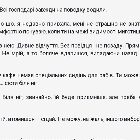
 Всі господарі завжди на поводку водили.
о що, я недавно приїхала, мені не страшно не знат
омфортно почуваю, коли ти на межі видимості миготиш
 нею. Дивне відчуття. Без повідця і не позаду. Прям
. Не мрій, а то боляче вдаришся, випадаючи назад 
у кафе немає спеціальних сидінь для рабів. Ти може
 сісти біля ніг.
Біля ніг, звичайно, їй буде приємніше, але треба 
тій, втомишся – сідай. Не можу, на жаль, іншого вибор