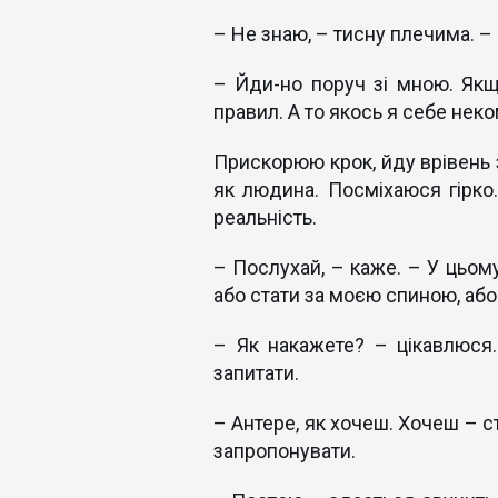
– Не знаю, – тисну плечима. –
– Йди-но поруч зі мною. Якщ
правил. А то якось я себе нек
Прискорюю крок, йду врівень з
як людина. Посміхаюся гірко
реальність.
– Послухай, – каже. – У цьом
або стати за моєю спиною, або...
– Як накажете? – цікавлюся. 
запитати.
– Антере, як хочеш. Хочеш – с
запропонувати.