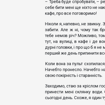
– Треба буде спробувати, – ре
себе бити мені ще ніхто не нак
кафе, про все поговоримо!
Ніколи я, напевно, не звикну. 
забити. Але ж ні, чому так б
тебе немов річ? Можливо, том
тут, на вулиці, в кафе і де 
дурні головки, і про що б я не
перший же день припинити все
Коли вона за пульт схопилася
Начебто пронесло. Начебто на
свою покірність і старанність.
Заходимо, стаю за кріслом го
принести мені склянку води. 
сьогодні день. Схоже, я один 