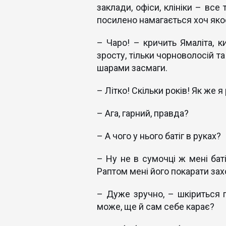
заклади, офіси, клініки – все
посилено намагається хоч яко
– Чаро! – кричить Ямаліта, к
зросту, тільки чорноволосій т
шарами засмаги.
– Літко! Скільки років! Як же я
– Ага, гарний, правда?
– А чого у нього батіг в руках?
– Ну не в сумочці ж мені баті
Раптом мені його покарати захо
– Дуже зручно, – шкіриться п
може, ще й сам себе карає?