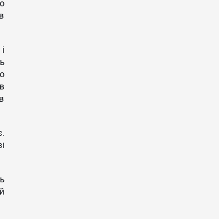
о
 в
 і
ь
о
в
 в
.
і
ь
й