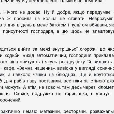
 немов бурчу невдоволено. Тільки б не помітила...
ь. Нічого не додає. Ну й добре, якщо передумає 
ама ж просила на коліна не ставати. Незрозуміл
в з дня в день в мене батогом і пультом вбивали, як
 присутності господаря, а цю щось не влаштовує
диться вийти за межі внутрішньої огорожі, до яко
ни ходьби. Вихід автоматичний, господиня приклада
го чіпа зчитують і якусь роздруківку їй видають. 
 кафе. «Земна чашечка», вивіска у вигляді сонячно
ник, а навколо чашки на блюдцях. Ще й крутяться
 для рабів лаву поставили, все-таки за стіною вже
ти можуть. А втім, не зовсім, там десь через кіломет
ішня. Схоже, подружка не ​​тариніанка, і доступ 
боронений.
практично немає: магазини, ресторани, розважальн