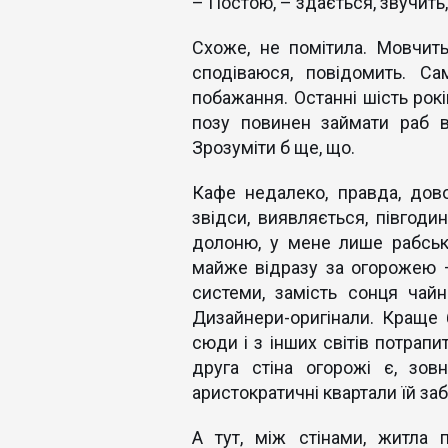
– Постою, – здається, звучить,
Схоже, не помітила. Мовчит
сподіваюся, повідомить. С
побажання. Останні шість рокі
позу повинен займати раб в
Зрозуміти б ще, що.
Кафе недалеко, правда, дово
звідси, виявляється, півгоди
долоню, у мене лише рабсько
майже відразу за огорожею –
системи, замість сонця чай
Дизайнери-оригінали. Краще б
сюди і з інших світів потрапи
друга стіна огорожі є, зовн
аристократичні квартали їй за
А тут, між стінами, житла 