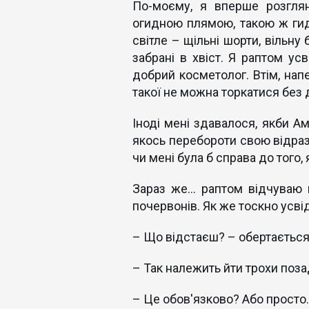
По-моєму, я вперше розгля
огидною плямою, такою ж гидк
світле – щільні шорти, вільну
забрані в хвіст. Я раптом ус
добрий косметолог. Втім, напе
такої не можна торкатися без 
Іноді мені здавалося, якби Ам
якось перебороти свою відразу
чи мені була б справа до того,
Зараз же... раптом відчуваю 
почервонів. Як же тоскно усві
– Що відстаєш? – обертається
– Так належить йти трохи поза
– Це обов'язково? Або просто..