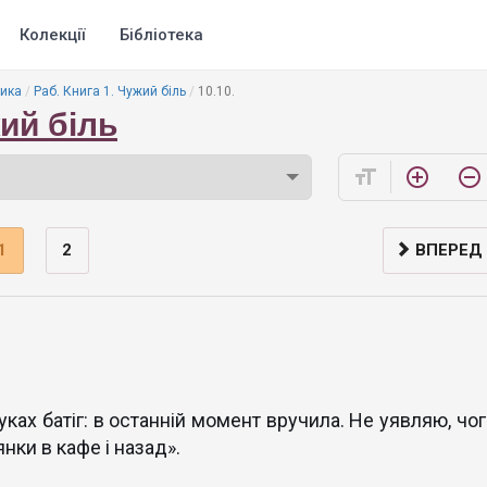
Колекції
Бібліотека
ика
Раб. Книга 1. Чужий біль
10.10.
жий біль
format_size
add_circle_outline
remove_circle_outline
1
2
ВПЕРЕД
ках батіг: в останній момент вручила. Не уявляю, чог
нки в кафе і назад».