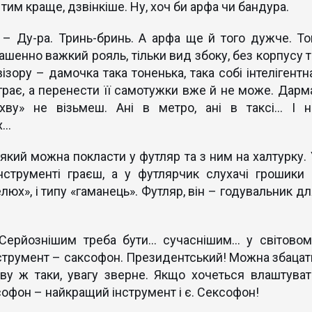
 тим краще, дзвінкіше. Ну, хоч би арфа чи бандура.
 – Ду-ра. Тринь-бринь. А арфа ще й того дужче. То
шенно важкий рояль, тільки вид збоку, без корпусу т
ізору – дамочка така тоненька, така собі інтелігентна
ограє, а перенести її самотужки вже й не може. Дарма
ву» не візьмеш. Ані в метро, а​​ні в таксі... І н
х…
який можна покласти у футляр та з ним на халтурку. 
нструменті граєш, а у футлярчик слухачі грошики 
елюх», і типу «гаманець». Футляр, він – годувальник д
Серйознішим треба бути… сучаснішим… у світовом
струмент – саксофон. Президентський! Можна збацат
ову ж таки, увагу зверне. Якщо хочеться влаштуват
софон – найкращий інструмент і є. Сексофон!