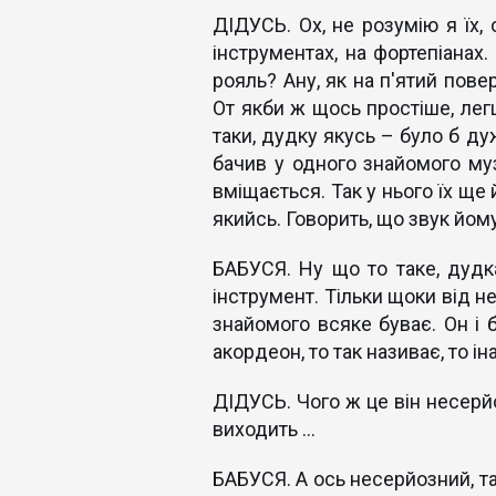
ДІДУСЬ. Ох, не розумію я їх, 
інструментах, на фортепіанах.
рояль? Ану, як на п'ятий пове
От якби ж щось простіше, легш
таки, дудку якусь – було б ду
бачив у одного знайомого муз
вміщається. Так у нього їх ще 
якийсь. Говорить, що звук йо
БАБУСЯ. Ну що то таке, дудка
інструмент. Тільки щоки від не
знайомого всяке буває. Он і 
акордеон, то так називає, то ін
ДІДУСЬ. Чого ж це він несерйо
виходить ...
БАБУСЯ. А ось несерйозний, та 