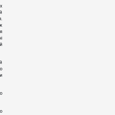
х
й
.
ж
я
і
ий
й
го
и
о
що