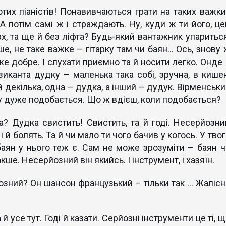
отих піаністів! Понавивчаються грати на таких важки
 А потім самі ж і страждають. Ну, куди ж ти його, це
рх, та ще й без ліфта? Будь-який вантажник упариться
е, не таке важке – гітарку там чи баян… Ось, знову 
же добре. І слухати приємно та й носити легко. Онде 
иканта дудку – маленька така собі, зручна, в кишен
й декілька, одна – дудка, а інший – дудук. Вірменськ
му дуже подобається. Що ж вдієш, коли подобається?
? Дудка свистить! Свистить, та й годі. Несерйозни
ї й болять. Та й чи мало ти чого бачив у когось. У тво
баян у нього теж є. Сам не може зрозуміти – баян ч
акше. Несерйозний він якийсь. І інструмент, і хазяїн.
зний? Он шансон французький – тільки так ... Жалісн
й усе тут. Годі й казати. Серйозні інструменти це ті, 