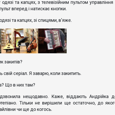
 одязі та капцях, з телевізійним пультом управління 
ульт вперед і натискає кнопки.
дязі та капцях, зі спицями, в'яже.
к закипів?
ь свій серіал. Я заварю, коли закипить.
а? Що в них там?
 дзвонила нещодавно. Каже, віддають Андрійка д
тепіано. Тільки не вирішили ще остаточно, до яког
йлівни чи ще до когось.