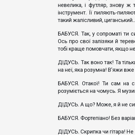
невелика, і футляр, знову ж 
інструмент. Її пиляють-пиляю
такий жалісливий, циганський
БАБУСЯ. Так, у сопроматі ти 
Ось про свої залізяки й терев
тобі краще помовчати, якщо не
ДІДУСЬ. Так воно так! Та тільк
на неї, яка розумна! В'яжи вже
БАБУСЯ. Отакої! Ти сам на с
розуміється на чомусь. Я музик
ДІДУСЬ. А що? Може, я й не с
БАБУСЯ. Фортепіано! Без варіан
ДІДУСЬ. Скрипка чи гітара! Не