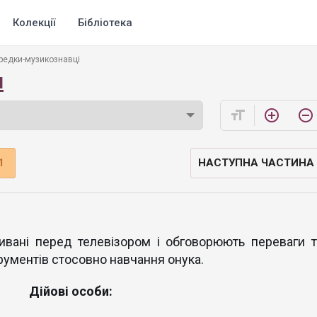
Колекції
Бібліотека
редки-музикознавці
и
format_size
add_circle_outline
remove_circle_outline
1
НАСТУПНА ЧАСТИНА
ивані перед телевізором і обговорюють переваги т
рументів стосовно навчання онука.
Дійові особи: