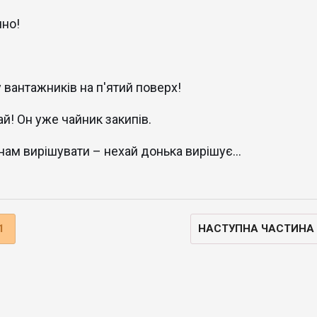
чно!
 вантажників на п'ятий поверх!
ай! Он уже чайник закипів.
 нам вирішувати – нехай донька вирішує…
1
НАСТУПНА ЧАСТИНА