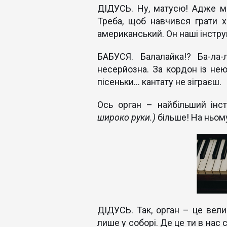
ДІДУСЬ. Ну, матусю! Адже м
Треба, щоб навчився грати 
американський. Он наші інстру
БАБУСЯ. Балалайка!? Ба-ла-
несерйозна. За кордон із нею
пісеньки... кантату не зіграєш.
Ось орган – найбільший інст
широко руки.)
більше! На ньом
ДІДУСЬ. Так, орган – це вели
лише у соборі. Де це ти в нас 