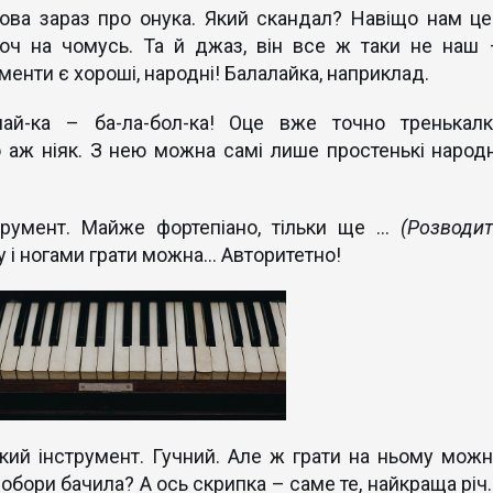
ова зараз про онука. Який скандал? Навіщо нам це
хоч на чомусь. Та й джаз, він все ж таки не наш 
менти є хороші, народні! Балалайка, наприклад.
лай-ка – ба-ла-бол-ка! Оце вже точно тренькалк
 аж ніяк. З нею можна самі лише простенькі народн
румент. Майже фортепіано, тільки ще ...
(Розводит
у і ногами грати можна… Авторитетно!
кий інструмент. Гучний. Але ж грати на ньому можн
собори бачила? А ось скрипка – саме те, найкраща річ.