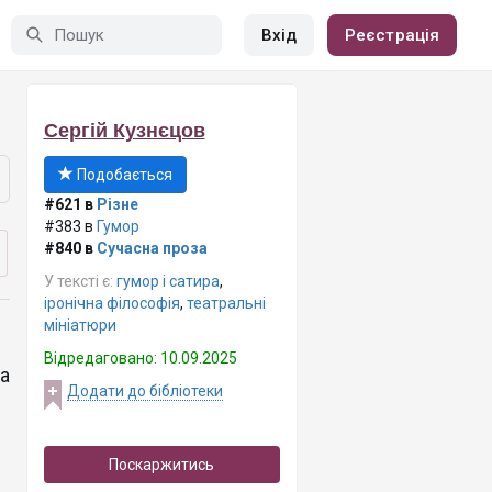
Вхід
Реєстрація
Сергій Кузнєцов
Подобається
#621 в
Різне
#383 в
Гумор
#840 в
Сучасна проза
У тексті є:
гумор і сатира
,
іронічна філософія
,
театральні
мініатюри
Відредаговано: 10.09.2025
а
Додати до бібліотеки
Поскаржитись