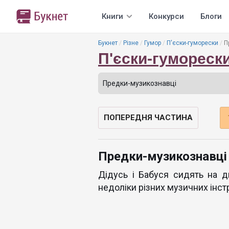
Книги
Конкурси
Блоги
Букнет
Різне
Гумор
П'єски-гуморески
П
П'єски-гумореск
ПОПЕРЕДНЯ ЧАСТИНА
Предки-музикознавці
Дідусь і Бабуся сидять на д
недоліки різних музичних інст