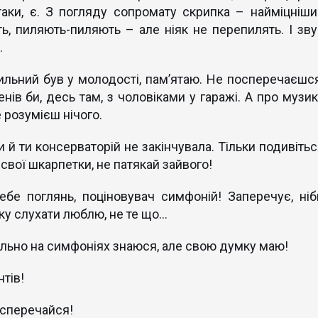
таки, є. З погляду сопромату скрипка – найміцніши
ть, пиляють-пиляють – але ніяк не перепилять. І зву
…
сильний був у молодості, пам’ятаю. Не посперечаєшся
енів би, десь там, з чоловіками у гаражі. А про музик
 розумієш нічого.
и й ти консерваторій не закінчувала. Тільки подивіть
 свої шкарпетки, не патякай зайвого!
ебе поглянь, поціновувач симфоній! Заперечує, ніб
у слухати люблю, не те що...
ильно на симфоніях знаюся, але свою думку маю!
тів!
 сперечайся!