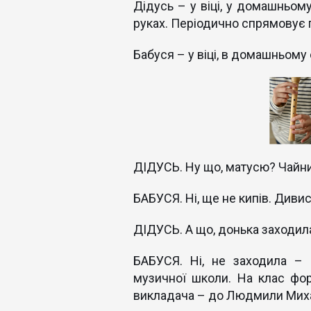
Дідусь – у віці, у домашньому
руках. Періодично спрямовує п
Бабуся – у віці, в домашньому о
ДІДУСЬ. Ну що, матусю? Чайни
БАБУСЯ. Ні, ще не кипів. Дивис
ДІДУСЬ. А що, донька заходил
БАБУСЯ. Ні, не заходила –
музичної школи. На клас фор
викладача – до Людмили Миха