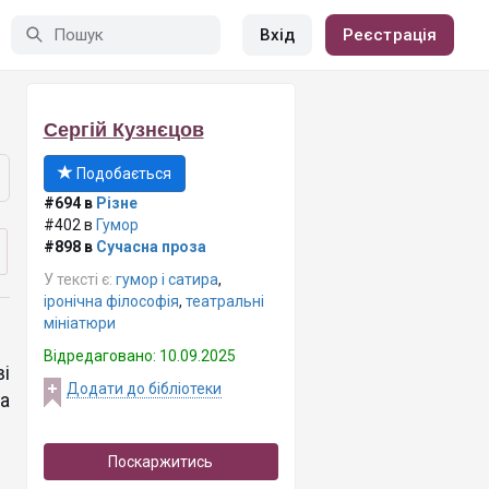
Вхід
Реєстрація
Сергій Кузнєцов
Подобається
#694 в
Різне
#402 в
Гумор
#898 в
Сучасна проза
У тексті є:
гумор і сатира
,
іронічна філософія
,
театральні
мініатюри
Відредаговано: 10.09.2025
і
Додати до бібліотеки
а
Поскаржитись