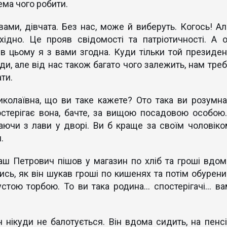
ема чого робити.
ми, дівчата. Без нас, може й виберуть. Когось! Ал
ідно. Це прояв свідомості та патріотичності. А о
в цьому я з вами згодна. Куди тільки той президен
и, але від нас також багато чого залежить, нам треб
ати.
колаївна, що ви таке кажете? Ото така ви розумна
остерігає вона, бачте, за вищою посадовою особою..
аючи з лави у дворі. Ви б краще за своїм чоловіко
.
аш Петрович пішов у магазин по хліб та гроші вдом
ись, як він шукав гроші по кишенях та потім обурени
тою торбою. То ви така родина... спостерігачі... ва
ікуди не балотується. Він вдома сидить, на пенсії