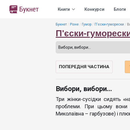
Книги
Конкурси
Блоги
Букнет
Різне
Гумор
П'єски-гуморески
В
П'єски-гумореск
ПОПЕРЕДНЯ ЧАСТИНА
Вибори, вибори...
Три жінки-сусідки сидять «на
проблеми. При цьому вони 
Миколаївна – гарбузове) і плю