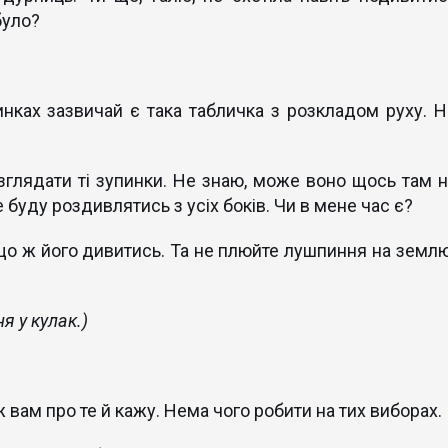
було?
нках зазвичай є така табличка з розкладом руху. Н
розглядати ті зупинки. Не знаю, може воно щось там н
е буду роздивлятись з усіх боків. Чи в мене час є?
що ж його дивитись. Та не плюйте лушпиння на землю
я у кулак.)
ж вам про те й кажу. Нема чого робити на тих виборах.