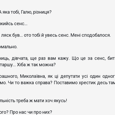
 яка тобі, Галю, різниця?
кийсь сенс...
. ляск був... ото тобі й увесь сенс. Мені сподобалося.
ормально.
ць, дівчата, ще раз вам кажу. Що це за сенс, бит
аршу... Хіба ж так можна?
рашного, Миколаївна, як ці депутати усі один одног
емо. Чи то важка справа? Поставимо хрестик десь там
ьність треба ж мати хоч якусь!
ого? Про нас чи про них?