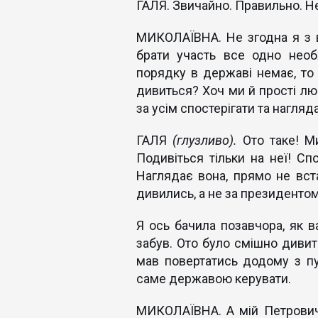
ГАЛЯ. Звичайно. Правильно. Н
МИКОЛАЇВНА. Не згодна я з ва
брати участь все одно необх
порядку в державі немає, то 
дивиться? Хоч ми й прості люд
за усім спостерігати та нагляд
ГАЛЯ
(глузливо).
Ото таке! Ми
Подивіться тільки на неї! Сп
Наглядає вона, прямо не вст
дивились, а не за президентом
Я ось бачила позавчора, як в
забув. Ото було смішно дивит
мав повертатись додому з пус
саме державою керувати.
МИКОЛАЇВНА. А мій Петрович н