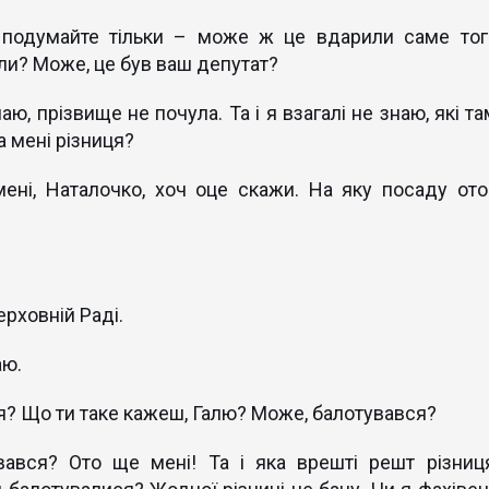
 подумайте тільки – може ж це вдарили саме тог
али? Може, це був ваш депутат?
ю, прізвище не почула. Та і я взагалі не знаю, які та
ка мені різниця?
 мені, Наталочко, хоч оце скажи. На яку посаду ото
ерховній Раді.
аю.
? Що ти таке кажеш, Галю? Може, балотувався?
вався? Ото ще мені! Та і яка врешті решт різниця