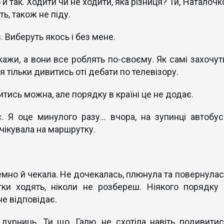
о й так. Ходити чи не ходити, яка різниця? Ти, Наталочк
ь, також не піду.
. Виберуть якось і без мене.
кажи, а вони все роблять по-своєму. Як самі захочуть
ся тільки дивитись оті дебати по телевізору.
ись можна, але порядку в країні це не додає.
. Я оце минулого разу... вчора, на зупинці автобус
чікувала на маршрутку.
мно й чекала. Не дочекалась, плюнула та повернулас
тки ходять, ніколи не розбереш. Ніякого порядку 
не відповідає.
урниць. Ти що, Галю, не схотіла навіть подивитис