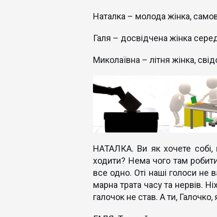
Наталка – молода жінка, само
Галя – досвідчена жінка середн
Миколаївна – літня жінка, свід
НАТАЛКА. Ви як хочете собі, 
ходити? Нема чого там робити
все одно. Оті наші голоси не ва
марна трата часу та нервів. Ні
галочок не став. А ти, Галочко