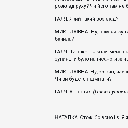
розклад руху? Чи його там не 
ГАЛЯ. Який такий розклад?
МИКОЛАЇВНА. Ну, там на зупи
бачила?
ГАЛЯ. Та таке... ніколи мені 
зупинці й було написано, я ж н
МИКОЛАЇВНА. Ну, звісно, наві
Чи ви будете підмітати?
ГАЛЯ. А... то так.
(Плює лушпинн
НАТАЛКА. Отож, бо воно і є. Я 