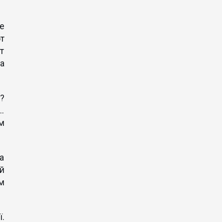
е
т
т
а
?
.
м
а
й
м
.