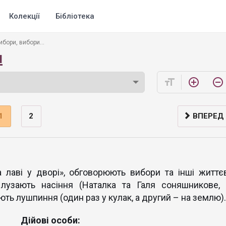
Колекції
Бібліотека
ибори, вибори...
и
format_size
add_circle_outline
remove_circle_outline
1
2
ВПЕРЕД
 лаві у дворі», обговорюють вибори та інші життєв
лузають насіння (Наталка та Галя соняшникове, 
ють лушпиння (один раз у кулак, а другий – на землю).
Дійові особи: