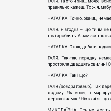
ГАЛЯ. Та хто й зна... може, вон
правильно кажеш. То ж я, мабут
НАТАЛКА. Точно, різниці немає
ГАЛЯ. Я згодна – що ти їм не 
так і зроблять. А нам зостаєть
НАТАЛКА. Отож, дебати подивит
ГАЛЯ. Так-так, порядку немає
простояла двадцять хвилин! О
НАТАЛКА. Так і що?
ГАЛЯ
(роздратовано).
Так даре
додому. Як вони, ті маршру
державі немає! Ніхто ні за що 
МИКОЛАЇВНА. Ось не меліть д