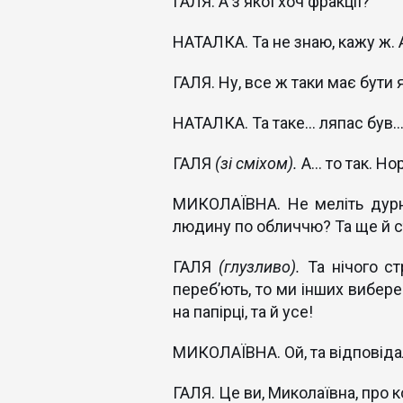
ГАЛЯ. А з якої хоч фракції?
НАТАЛКА. Та не знаю, кажу ж. А
ГАЛЯ. Ну, все ж таки має бути я
НАТАЛКА. Та таке... ляпас був..
ГАЛЯ
(зі сміхом).
А... то так. Н
МИКОЛАЇВНА. Не меліть дурни
людину по обличчю? Та ще й ст
ГАЛЯ
(глузливо).
Та нічого ст
переб’ють, то ми інших вибер
на папірці, та й усе!
МИКОЛАЇВНА. Ой, та відповідал
ГАЛЯ. Це ви, Миколаївна, про к