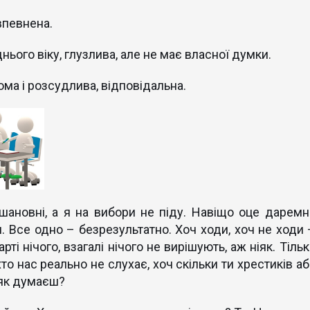
впевнена.
ього віку, глузлива, але не має власної думки.
ома і розсудлива, відповідальна.
шановні, а я на вибори не піду. Навіщо оце даремн
. Все одно – безрезультатно. Хоч ходи, хоч не ходи 
рті нічого, взагалі нічого не вирішують, аж ніяк. Тіль
хто нас реально не слухає, хоч скільки ти хрестиків а
, як думаєш?