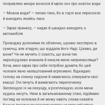
поправляю мокре волосся й мрію хоч про ковток води.
— Можна води? — питаю тихо, бо в горлі все пересохло
й виходить якийсь писк.
— Зараз принесу, — кидає й швидко виходить з
автомобіля.
Проводжу долонями по обличчю, шукаю люстерко в
сумочці, але згадую, що віддала його Наді. Цікаво, де
вона? Чи не мучить її совість, що вона так
нерозсудливо вчинила й кинула мене напризволяще?
Хоча, мені зараз про себе потрібно думати, бо цей
чоловік явно налаштований агресивно. Відкидаю
голову на спинку сидіння й намагаюсь опанувати свої
емоції. Очі печуть й вимагають перепочинку.
Заплющую їх на секунду, а розплющую, коли мене
кудись несуть. Наче в загальмованому стані, підіймаю
погляд на чоловіка й не можу навіть слова сказати.
Кожна людина по-різному реагує на сильний стрес.