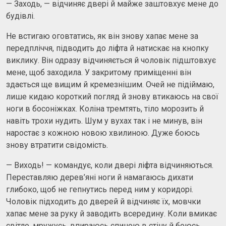
— Заходь, — відчиняє двері й майже заштовхує мене до
будівлі.
Не встигаю оговтатись, як він знову хапає мене за
передпліччя, підводить до ліфта й натискає на кнопку
виклику. Він одразу відчиняється й чоловік підштовхує
мене, щоб заходила. У закритому приміщенні він
здається ще вищим й кремезнішим. Очей не підіймаю,
лише кидаю короткий погляд й знову втикаюсь на свої
ноги в босоніжках. Коліна тремтять, тіло морозить й
навіть трохи нудить. Шум у вухах так і не минув, він
наростає з кожною новою хвилиною. Дуже боюсь
знову втратити свідомість.
— Виходь! — командує, коли двері ліфта відчиняються.
Переставляю дерев’яні ноги й намагаюсь дихати
глибоко, щоб не гепнутись перед ним у коридорі.
Чоловік підходить до дверей й відчиняє їх, мовчки
хапає мене за руку й заводить всередину. Коли вмикає
світло, мружусь, впираюсь спиною в стіну й боюсь