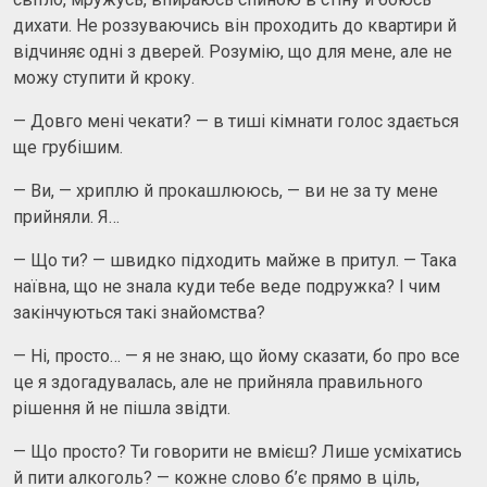
дихати. Не роззуваючись він проходить до квартири й
відчиняє одні з дверей. Розумію, що для мене, але не
можу ступити й кроку.
— Довго мені чекати? — в тиші кімнати голос здається
ще грубішим.
— Ви, — хриплю й прокашлююсь, — ви не за ту мене
прийняли. Я…
— Що ти? — швидко підходить майже в притул. — Така
наївна, що не знала куди тебе веде подружка? І чим
закінчуються такі знайомства?
— Ні, просто… — я не знаю, що йому сказати, бо про все
це я здогадувалась, але не прийняла правильного
рішення й не пішла звідти.
— Що просто? Ти говорити не вмієш? Лише усміхатись
й пити алкоголь? — кожне слово б’є прямо в ціль,