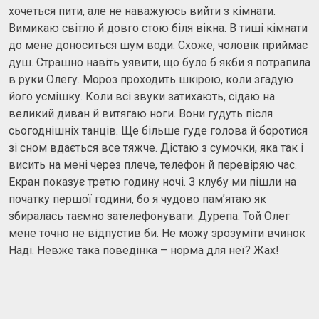
хочеться пити, але не наважуюсь вийти з кімнати.
Вимикаю світло й довго стою біля вікна. В тиші кімнати
до мене доноситься шум води. Схоже, чоловік приймає
душ. Страшно навіть уявити, що було б якби я потрапила
в руки Олегу. Мороз проходить шкірою, коли згадую
його усмішку. Коли всі звуки затихають, сідаю на
великий диван й витягаю ноги. Вони гудуть після
сьогоднішніх танців. Ще більше гуде голова й боротися
зі сном вдається все тяжче. Дістаю з сумочки, яка так і
висить на мені через плече, телефон й перевіряю час.
Екран показує третю годину ночі. З клубу ми пішли на
початку першої години, бо я чудово пам’ятаю як
збиралась таємно зателефонувати. Дурепа. Той Олег
мене точно не відпустив би. Не можу зрозуміти вчинок
Наді. Невже така поведінка – норма для неї? Жах!