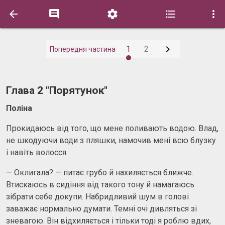






1
2
Попередня частина
Глава 2 "Порятунок"
Поліна
Прокидаюсь від того, що мене поливають водою. Влад,
не шкодуючи води з пляшки, намочив мені всю блузку
і навіть волосся.
— Оклигала? — питає грубо й нахиляється ближче.
Втискаюсь в сидіння від такого тону й намагаюсь
зібрати себе докупи. Набридливий шум в голові
заважає нормально думати. Темні очі дивляться зі
зневагою. Він відхиляється і тільки тоді я роблю вдих,