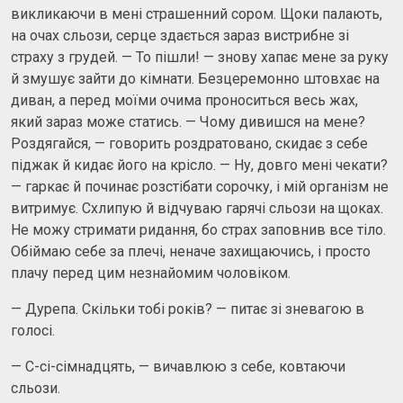
викликаючи в мені страшенний сором. Щоки палають,
на очах сльози, серце здається зараз вистрибне зі
страху з грудей. — То пішли! — знову хапає мене за руку
й змушує зайти до кімнати. Безцеремонно штовхає на
диван, а перед моїми очима проноситься весь жах,
який зараз може статись. — Чому дивишся на мене?
Роздягайся, — говорить роздратовано, скидає з себе
піджак й кидає його на крісло. — Ну, довго мені чекати?
— гаркає й починає розстібати сорочку, і мій організм не
витримує. Схлипую й відчуваю гарячі сльози на щоках.
Не можу стримати ридання, бо страх заповнив все тіло.
Обіймаю себе за плечі, неначе захищаючись, і просто
плачу перед цим незнайомим чоловіком.
— Дурепа. Скільки тобі років? — питає зі зневагою в
голосі.
— С-сі-сімнадцять, — вичавлюю з себе, ковтаючи
сльози.