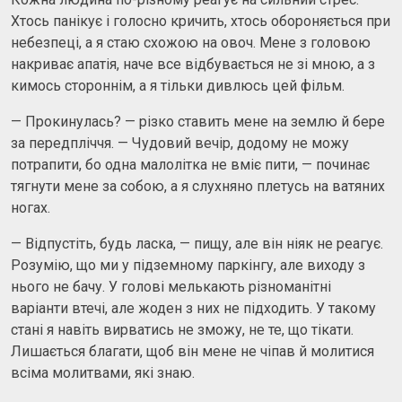
Хтось панікує і голосно кричить, хтось обороняється при
небезпеці, а я стаю схожою на овоч. Мене з головою
накриває апатія, наче все відбувається не зі мною, а з
кимось стороннім, а я тільки дивлюсь цей фільм.
— Прокинулась? — різко ставить мене на землю й бере
за передпліччя. — Чудовий вечір, додому не можу
потрапити, бо одна малолітка не вміє пити, — починає
тягнути мене за собою, а я слухняно плетусь на ватяних
ногах.
— Відпустіть, будь ласка, — пищу, але він ніяк не реагує.
Розумію, що ми у підземному паркінгу, але виходу з
нього не бачу. У голові мелькають різноманітні
варіанти втечі, але жоден з них не підходить. У такому
стані я навіть вирватись не зможу, не те, що тікати.
Лишається благати, щоб він мене не чіпав й молитися
всіма молитвами, які знаю.