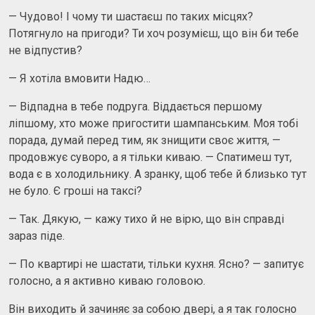
— Чудово! І чому ти шастаєш по таких місцях?
Потягнуло на пригоди? Ти хоч розумієш, що він би тебе
не відпустив?
— Я хотіла вмовити Надю…
— Відпадна в тебе подруга. Віддається першому
ліпшому, хто може пригостити шампанським. Моя тобі
порада, думай перед тим, як знищити своє життя, —
продовжує суворо, а я тільки киваю. — Спатимеш тут,
вода є в холодильнику. А зранку, щоб тебе й близько тут
не було. Є гроші на таксі?
— Так. Дякую, — кажу тихо й не вірю, що він справді
зараз піде.
— По квартирі не шастати, тільки кухня. Ясно? — запитує
голосно, а я активно киваю головою.
Він виходить й зачиняє за собою двері, а я так голосно