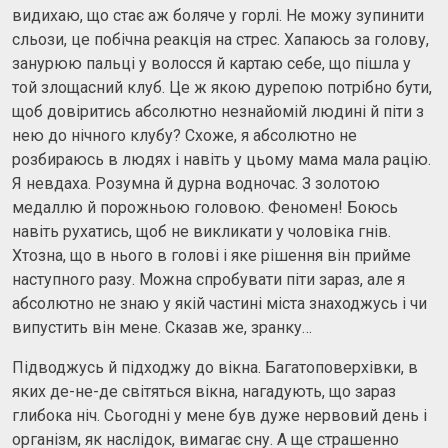
видихаю, що стає аж боляче у горлі. Не можу зупинити
сльози, це побічна реакція на стрес. Хапаюсь за голову,
занурюю пальці у волосся й картаю себе, що пішла у
той злощасний клуб. Це ж якою дурепою потрібно бути,
щоб довіритись абсолютно незнайомій людині й піти з
нею до нічного клубу? Схоже, я абсолютно не
розбираюсь в людях і навіть у цьому мама мала рацію.
Я невдаха. Розумна й дурна водночас. З золотою
медаллю й порожньою головою. Феномен! Боюсь
навіть рухатись, щоб не викликати у чоловіка гнів.
Хтозна, що в нього в голові і яке рішення він прийме
наступного разу. Можна спробувати піти зараз, але я
абсолютно не знаю у якій частині міста знаходжусь і чи
випустить він мене. Сказав же, зранку…
Підводжусь й підходжу до вікна. Багатоповерхівки, в
яких де-не-де світяться вікна, нагадують, що зараз
глибока ніч. Сьогодні у мене був дуже нервовий день і
організм, як наслідок, вимагає сну. А ще страшенно