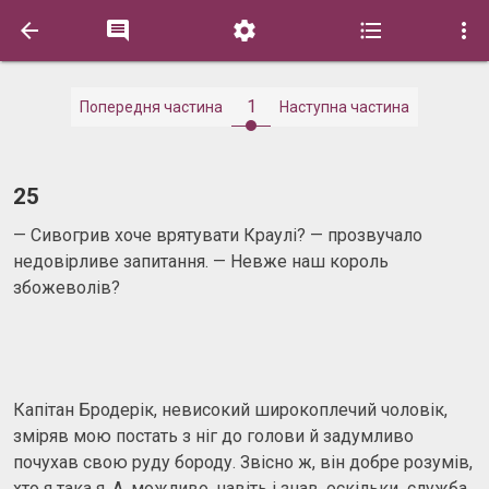





1
Попередня частина
Наступна частина
25
— Сивогрив хоче врятувати Краулі? — прозвучало
недовірливе запитання. — Невже наш король
збожеволів?
Капітан Бродерік, невисокий широкоплечий чоловік,
зміряв мою постать з ніг до голови й задумливо
почухав свою руду бороду. Звісно ж, він добре розумів,
хто я така я. А, можливо, навіть і знав, оскільки служба