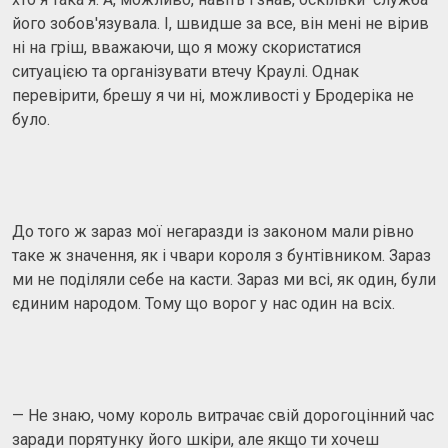
його зобов'язувала. І, швидше за все, він мені не вірив
ні на гріш, вважаючи, що я можу скористатися
ситуацією та організувати втечу Краулі. Однак
перевірити, брешу я чи ні, можливості у Бродеріка не
було.
До того ж зараз мої негаразди із законом мали рівно
таке ж значення, як і чвари короля з бунтівником. Зараз
ми не поділяли себе на касти. Зараз ми всі, як один, були
єдиним народом. Тому що ворог у нас один на всіх.
— Не знаю, чому король витрачає свій дорогоцінний час
заради порятунку його шкіри, але якщо ти хочеш