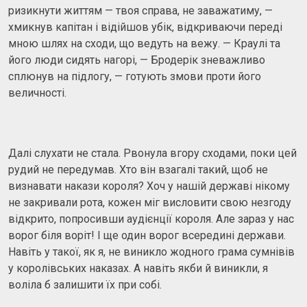
ризикнути життям — твоя справа, не заважатиму, —
хмикнув капітан і відійшов убік, відкриваючи переді
мною шлях на сходи, що ведуть на вежу. — Краулі та
його люди сидять нагорі, — Бродерік зневажливо
сплюнув на підлогу, — готують змови проти його
величності.
Далі слухати не стала. Рвонула вгору сходами, поки цей
рудий не передумав. Хто він взагалі такий, щоб не
визнавати накази короля? Хоч у нашій державі нікому
не закривали рота, кожен міг висловити свою незгоду
відкрито, попросивши аудієнції короля. Але зараз у нас
ворог біля воріт! І ще один ворог всередині держави.
Навіть у такої, як я, не виникло жодного грама сумнівів
у королівських наказах. А навіть якби й виникли, я
воліла б залишити їх при собі.