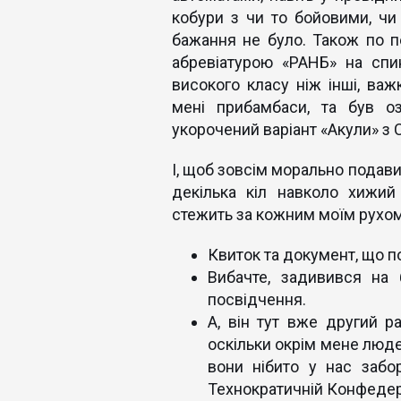
кобури з чи то бойовими, чи
бажання не було. Також по п
абревіатурою «РАНБ» на спи
високого класу ніж інші, важ
мені прибамбаси, та був о
укорочений варіант «Акули» з C
І, щоб зовсім морально подави
декілька кіл навколо хижий
стежить за кожним моїм рухо
Квиток та документ, що п
Вибачте, задивився на 
посвідчення.
А, він тут вже другий ра
оскільки окрім мене людей
вони нібито у нас забо
Технократичній Конфедера