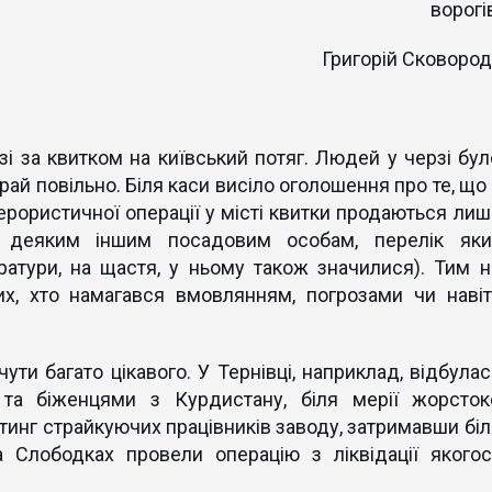
ворогі
Григорій Сковород
і за квитком на київський потяг. Людей у черзі бул
рай повільно. Біля каси висіло оголошення про те, що
ерористичної операції у місті квитки продаються лиш
деяким іншим посадовим особам, перелік яки
ратури, на щастя, у ньому також значилися). Тим н
их, хто намагався вмовлянням, погрозами чи навіт
ути багато цікавого. У Тернівці, наприклад, відбулас
 та біженцями з Курдистану, біля мерії жорсток
тинг страйкуючих працівників заводу, затримавши біл
а Слободках провели операцію з ліквідації якогос