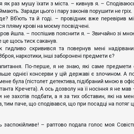
я як раз мушу їхати з міста. – кивнув я. – Сподіваюсь
ймають. Заради цього і пару законів порушити не гріх.
де? Вб’ють та й годі. – провідник вже перевірив мі
ся пляму крові на моєму посвідчені.
ров йшла. – поспішив пояснити я. – Звичайно зі мно
е це щось тиск саканув.
ик гидливо скривився та повернув мені надірвани
Зброя, наркотики, інші заборонені предмети є?
питання. По-перше, я не знаю, які саме предмети 
ьше однієї консерви у цій державі є злочином. А по
 мене була (пістолет детектива, підібраний мною в офі
танта Кречета). А ось дозволу на її носіння я не мав
 не захотів подбати, а я за тих обставин, які на мен
, тим паче, що сподівався, що при посадці на потяг ц
заспокійливе! – раптово подала голос моя Совість