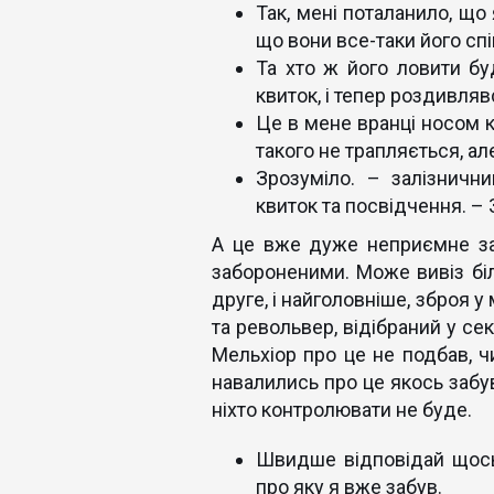
Так, мені поталанило, що 
що вони все-таки його спі
Та хто ж його ловити бу
квиток, і тепер роздивляв
Це в мене вранці носом к
такого не трапляється, ал
Зрозуміло. – залізничн
квиток та посвідчення. – 
А це вже дуже неприємне за
забороненими. Може вивіз біл
друге, і найголовніше, зброя у
та револьвер, відібраний у сек
Мельхіор про це не подбав, чи
навалились про це якось забув
ніхто контролювати не буде.
Швидше відповідай щось 
про яку я вже забув.