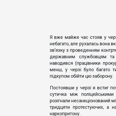
Я вже майже час стояв у черз
небагато, але рухалась вона вк
зв’язку з проведенням контрт
державним службовцям та 
наводився (працівники проку
менш, у черзі було багато т
підкупом обійти цю заборону.
Постоявши у черзі я встиг поч
сутичка між поліцейськими
розігнали несанкціонований мі
тридцяти протестуючих, а н
наркопритону.