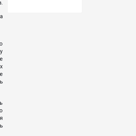
в.
а
о
 у
е
х
е
ь
ь
о
я
ь