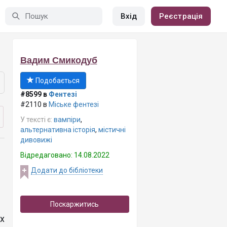
Вхід
Реєстрація
Вадим Смикодуб
Подобається
#8599 в
Фентезі
#2110 в
Міське фентезі
У тексті є:
вампіри
,
альтернативна історія
,
містичні
дивовижі
Відредаговано: 14.08.2022
Додати до бібліотеки
Поскаржитись
х