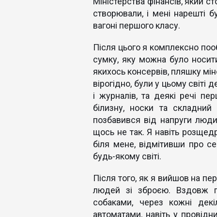
Міністерства фінансів, який с
створювали, і мені нарешті 
вагоні першого класу.
Після цього я комплексно пооб
сумку, яку можна було носити
якихось консервів, пляшку мін
вірогідно, були у цьому світі 
і журналів, та деякі речі пер
білизну, носки та складний
позбавився від напруги людин
щось не так. Я навіть розщед
біля мене, відмітивши про с
будь-якому світі.
Після того, як я вийшов на пе
людей зі зброєю. Вздовж по
собаками, через кожні декі
автоматами, навіть у провідни