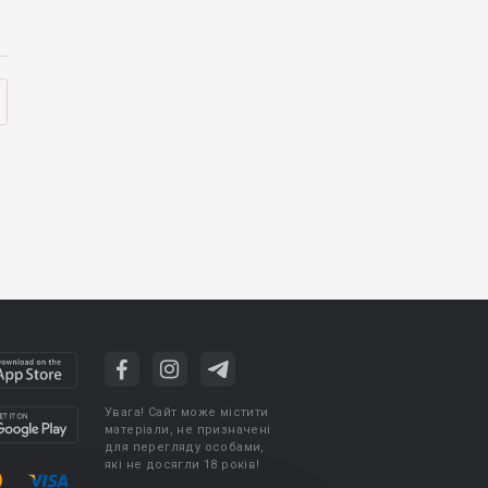
Увага! Сайт може містити
матеріали, не призначені
для перегляду особами,
які не досягли 18 років!