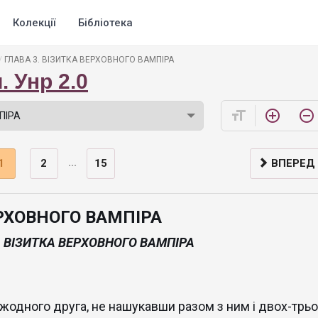
Колекції
Бібліотека
ГЛАВА 3. ВІЗИТКА ВЕРХОВНОГО ВАМПІРА
 Унр 2.0
format_size
add_circle_outline
remove_circle_outline
...
1
2
15
ВПЕРЕД
ЕРХОВНОГО ВАМПІРА
. ВІЗИТКА ВЕРХОВНОГО ВАМПІРА
жодного друга, не нашукавши разом з ним і двох-трьо