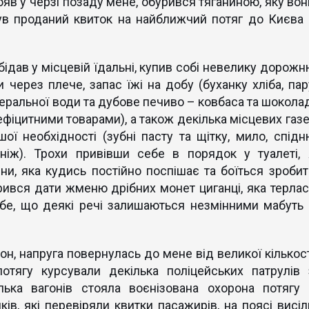
тояв у черзі позаду мене, обурився тяганиною, яку вон
був проданий квиток на найближчий потяг до Києва 
ідав у місцевій їдальні, купив собі невелику дорожн
 через плече, запас їжі на добу (буханку хліба, пар
еральної води та дубове печиво – ковбаса та шоколад
дефіцитними товарами), а також декілька місцевих газ
шої необхідності (зубні пасту та щітку, мило, спідн
 ніж). Трохи привівши себе в порядок у туалеті, 
и, яка кудись постійно поспішає та боїться зробит
рився дати жменю дрібних монет циганці, яка терлас
ебе, що деякі речі залишаються незмінними мабуть 
рон, напруга повернулась до мене від великої кількост
тягу курсували декілька поліцейських патрулів 
лька вагонів стояла воєнізована охорона потягу 
ків, які перевіряли квитки пасажирів, на поясі висіл