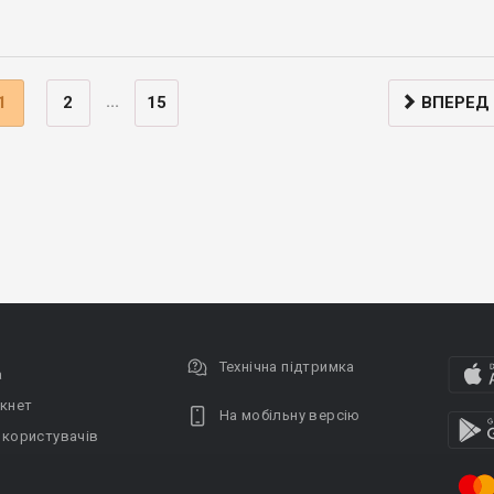
...
1
2
15
ВПЕРЕД
Технічна підтримка
а
кнет
На мобільну версію
 користувачів