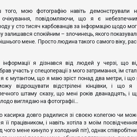
ш того, мою фотографію навіть демонстрували н
 очікування, повідомляючи, що я є небезпечни
роду у сто тисяч карбованців за інформацію щодо мог
у залишався спокійним – злочинець, якого показувал
рішнього мене. Просто людина такого самого віку, рас
 інформації я дізнався від людей у черзі, що ві
брав участь у спецоперації з мого затримання, їм стал
я є мутантом, що я маю зріст понад два метри, і що 
жу відрощувати відстрілені кінцівки, і що я 
ечного штаму сказу, що мені років дванадцять, і щ
молодо виглядаю на фотографії…
то касирка довго радилися зі своєю колегою чи мож
 її працівником, і навіть хотіла з моїм посвідчення
д чого мене кинуло у холодний піт), однак співробітн