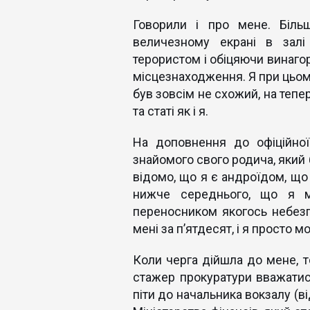
Говорили і про мене. Біль
величезному екрані в залі
терористом і обіцяючи винаго
місцезнаходження. Я при цьом
був зовсім не схожий, на тепе
та статі як і я.
На доповнення до офіційної
знайомого свого родича, який 
відомо, що я є андроїдом, що 
нижче середнього, що я мо
переносником якогось небезп
мені за п’ятдесят, і я просто 
Коли черга дійшла до мене, 
стажер прокуратури вважатися
піти до начальника вокзалу (ві