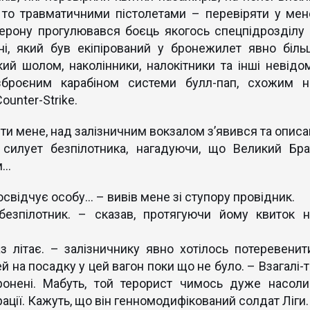
 то травматичними пістолетами – перевіряти у мен
ерону прогулювався боєць якогось спецпідрозділу 
ні, який був екіпірований у бронежилет явно біль
кий шолом, наколінники, налокітники та інші невідом
зброєним карабіном системи булл-пап, схожим н
ounter-Strike.
ти мене, над залізничним вокзалом з’явився та описа
 силует безпілотника, нагадуючи, що Великий Бра
м…
освідчує особу… – вивів мене зі ступору провідник.
безпілотник. – сказав, протягуючи йому квиток н
з літає. – залізничнику явно хотілось потеревенити
 на посадку у цей вагон поки що не було. – Взагалі-т
ронені. Мабуть, той терорист чимось дуже насоли
ції. Кажуть, що він генномодифікований солдат Ліги.