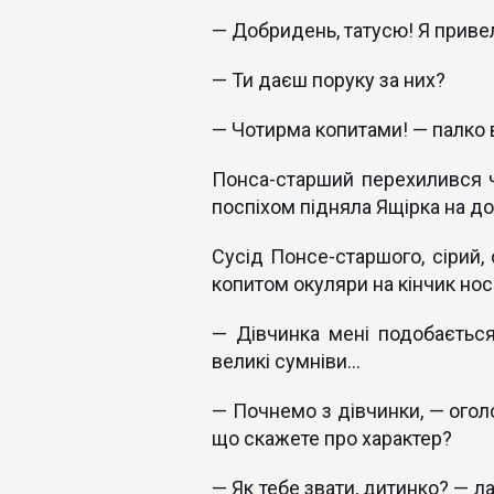
— Добридень, татусю! Я привел
— Ти даєш поруку за них?
— Чотирма копитами! — палко 
Понса-старший перехилився ч
поспіхом підняла Ящірка на до
Сусід Понсе-старшого, сірий, 
копитом окуляри на кінчик нос
— Дівчинка мені подобається
великі сумніви...
— Почнемо з дівчинки, — огол
що скажете про характер?
— Як тебе звати, дитинко? — л