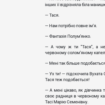
інших її відрізняла біла маниш
— Тася.
— Нам потрібно повне ім'я.
— Фантазія Полум’янко.
— А чому ж ти "Тася", а не
червоному солом'яному капе
— Мені так більше подобається
— Ух ти! — підскочила Вухата 
Тася теж подобається!
— А мені цікаво, як дівчинка
своє радниця в червоному ка
Тасі Марію Семенівну.