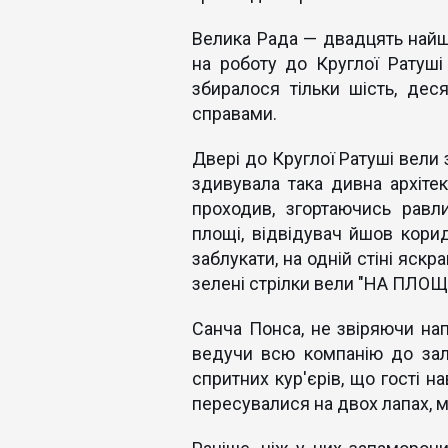
Велика Рада — двадцять найш
на роботу до Круглої Ратуші
збиралося тільки шість, де
справами.
Двері до Круглої Ратуші вели з
здивувала така дивна архіте
проходив, згортаючись равл
площі, відвідувач йшов кори
заблукати, на одній стіні яскр
зелені стрілки вели "НА ПЛОЩ
Санча Понса, не звіряючи на
ведучи всю компанію до зал
спритних кур'єрів, що гості на
пересувалися на двох лапах, ма