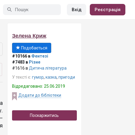
Вхід
Реєстрація
Зелена Криж
Подобається
#10166 в
Фентезі
#7483 в
Різне
#1616 в
Дитяча література
У тексті є:
гумор
,
казка
,
пригоди
Відредаговано: 25.06.2019
Додати до бібліотеки
а
у.
Поскаржитись
—
я