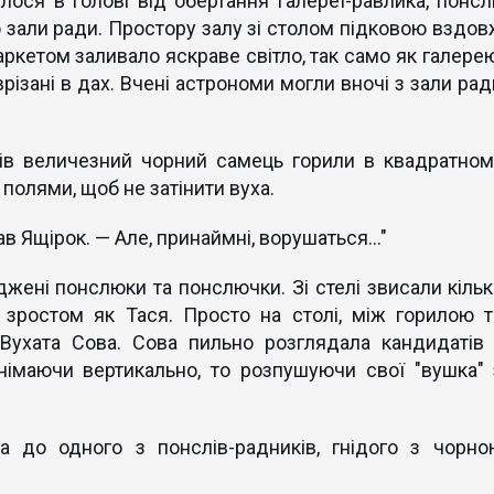
лося в голові від обертання галереї-равлика, понсл
зали ради. Простору залу зі столом підковою вздов
аркетом заливало яскраве світло, так само як галерею
врізані в дах. Вчені астрономи могли вночі з зали ра
чів величезний чорний самець горили в квадратном
полями, щоб не затінити вуха.
ав Ящірок. — Але, принаймні, ворушаться..."
жені понслюки та понслючки. Зі стелі звисали кільк
 зростом як Тася. Просто на столі, між горилою т
Вухата Сова. Сова пильно розглядала кандидатів і
днімаючи вертикально, то розпушуючи свої "вушка" 
ла до одного з понслів-радників, гнідого з чорно