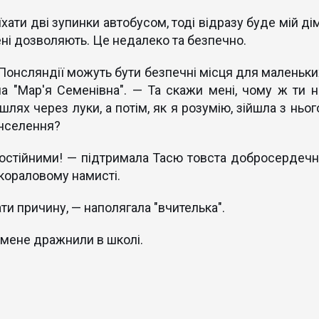
хати дві зупинки автобусом, тоді відразу буде мій дім
ені дозволяють. Це недалеко та безпечно.
онсляндії можуть бути безпечні місця для маленьки
а "Мар'я Семенівна". — Та скажи мені, чому ж ти н
лях через луки, а потім, як я розумію, зійшла з ньог
онселення?
остійними! — підтримала Тасю товста добросердечн
 кораловому намисті.
ти причину, — наполягала "вчителька".
о мене дражнили в школі.