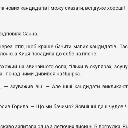
а нових кандидатів і можу сказати, всі дуже хороші!
відповіла Санча.
ерез стіл, щоб краще бачити малих кандидатів. Тас
лоню, а Киця посадила до себе на плече.
схожий на звичайного осла, тільки в окулярах, зсуну
а і понад ними дивився на Ящірка.
, — зауважив він. — Але інші кандидати викликают
осив Горила. — Що ми бачимо? Зовнішні дані чудові! 
аскаво запитала одна з летючих лисиць, Білогрудка. Ві