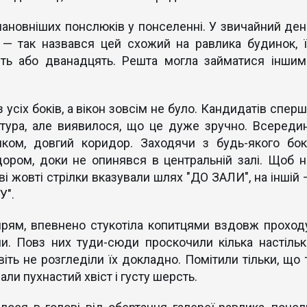
ановніших понслюків у понселенні. У звичайний ден
 — так назвався цей схожий на равлика будинок, ї
сять або дванадцять. Решта могла займатися іншим
 усіх боків, а вікон зовсім не було. Кандидатів спер
ктура, але виявилося, що це дуже зручно. Всередин
иком, довгий коридор. Заходячи з будь-якого бок
дором, доки не опинявся в центральній залі. Щоб н
аві жовті стрілки вказували шлях "ДО ЗАЛИ", на іншій
У".
прям, впевнено стукотіла копитцями вздовж проходу
и. Повз них туди-сюди проскочили кілька настільк
віть не розгледіли їх докладно. Помітили тільки, що 
ли пухнастий хвіст і густу шерсть.