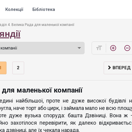
Колекції
Бібліотека
зділ 4. Велика Рада для маленької компанії
яндії
format_size
add_circle_outline
remove_circle_outline
1
2
ВПЕРЕД
 для маленької компанії
дині найбільшої, проте не дуже високої будівлі н
угла, наче торт або цирк, і займала мало не всю площ
оте дуже вузька споруда: башта Дзвіниці. Вона ж 
йно захотілося перевірити, як далеко відкриваєтьс
 дзвіниці, але їх чекала нарада.