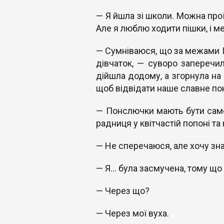
— Я йшла зі школи. Можна прої
Але я люблю ходити пішки, і м
— Сумніваюся, що за межами П
дівчаток, — суворо заперечил
дійшла додому, а згорнула на ш
щоб відвідати наше славне п
— Понслючки мають бути сам
радниця у квітчастій попоні та
— Не сперечаюся, але хочу зна
— Я... була засмучена, тому щ
— Через що?
— Через мої вуха.