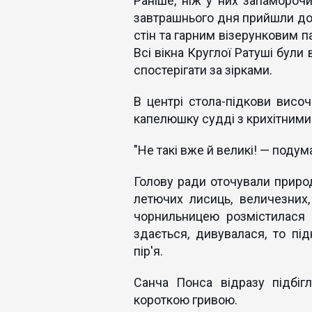
Раніше, ніж у них запаморочи
завтрашнього дня прийшли до 
стін та гарним візерунковим п
Всі вікна Круглої Ратуші були 
спостерігати за зірками.
В центрі стола-підкови висо
капелюшку судді з крихітними 
"Не такі вже й великі! — подум
Голову ради оточували природ
летючих лисиць, величезних,
чорнильницею розмістилася 
здається, дивувалася, то пі
пір'я.
Санча Понса відразу підбіг
короткою гривою.