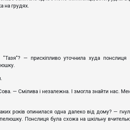
ка на грудях.
 "Тазя"? — прискіпливо уточнила худа понслиця 
люшку.
.
Сова. — Смілива і незалежна. І змогла знайти нас. Мен
 таких років опинилася одна далеко від дому? — гнул
пелюшку. Понслиця була схожа на шкільну вчительк