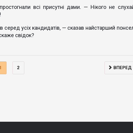
ростогнали всі присутні дами. — Нікого не слухай
!
в серед усіх кандидатів, — сказав найстарший понсел
 скаже свідок?
1
2
ВПЕРЕД