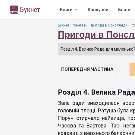
Книги
Конкурси
Блоги
Букнет
Фентезі
Пригоди в Понсляндії
Ро
Пригоди в Понсл
ПОПЕРЕДНЯ ЧАСТИНА
Розділ 4. Велика Рада
Зала ради знаходилася всере
головній площі. Ратуша була кр
Поруч стирчало найвища, пр
Часова та Вартова. Тасі нега
краєвид з верхнього балкончика