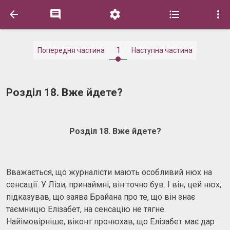





1
Попередня частина
Наступна частина
Розділ 18. Вже йдете?
Розділ 18. Вже йдете?
Вважається, що журналісти мають особливий нюх на
сенсації. У Лізи, принаймні, він точно був. І він, цей нюх,
підказував, що заява Брайана про те, що він знає
таємницю Елізабет, на сенсацію не тягне.
Найімовірніше, віконт пронюхав, що Елізабет має дар