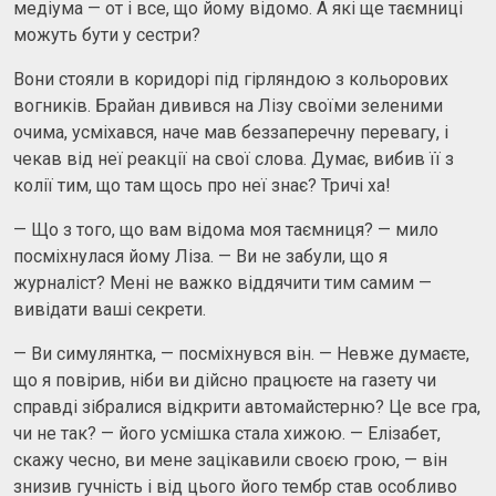
медіума — от і все, що йому відомо. А які ще таємниці
можуть бути у сестри?
Вони стояли в коридорі під гірляндою з кольорових
вогників. Брайан дивився на Лізу своїми зеленими
очима, усміхався, наче мав беззаперечну перевагу, і
чекав від неї реакції на свої слова. Думає, вибив її з
колії тим, що там щось про неї знає? Тричі ха!
— Що з того, що вам відома моя таємниця? — мило
посміхнулася йому Ліза. — Ви не забули, що я
журналіст? Мені не важко віддячити тим самим —
вивідати ваші секрети.
— Ви симулянтка, — посміхнувся він. — Невже думаєте,
що я повірив, ніби ви дійсно працюєте на газету чи
справді зібралися відкрити автомайстерню? Це все гра,
чи не так? — його усмішка стала хижою. — Елізабет,
скажу чесно, ви мене зацікавили своєю грою, — він
знизив гучність і від цього його тембр став особливо