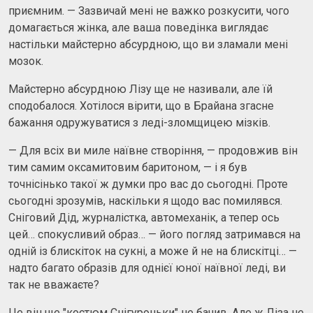
приємним. — Зазвичай мені не важко розкусити, чого
домагається жінка, але ваша поведінка виглядає
настільки майстерно абсурдною, що ви зламали мені
мозок.
Майстерно абсурдною Лізу ще не називали, але їй
сподобалося. Хотілося вірити, що в Брайана згасне
бажання одружуватися з леді-зломщицею мізків.
— Для всіх ви миле наївне створіння, — продовжив він
тим самим оксамитовим баритоном, — і я був
точнісінько такої ж думки про вас до сьогодні. Проте
сьогодні зрозумів, наскільки я щодо вас помилявся.
Сніговий Дід, журналістка, автомеханік, а тепер ось
цей… спокусливий образ… — його погляд затримався на
одній із блискіток на сукні, а може й не на блискітці… —
надто багато образів для однієї юної наївної леді, ви
так не вважаєте?
Це він ще "костюм Снігуроньки" не бачив. Але ж Ліза не