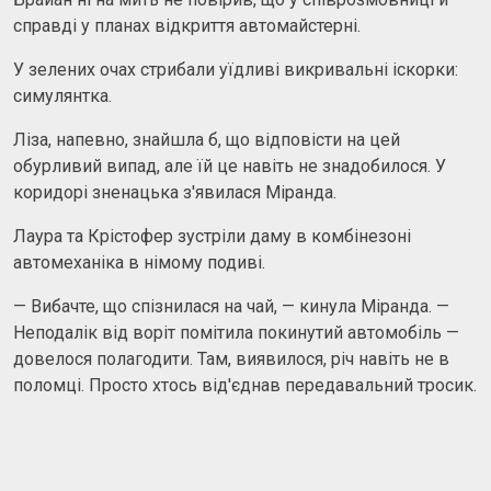
справді у планах відкриття автомайстерні.
У зелених очах стрибали уїдливі викривальні іскорки:
симулянтка.
Ліза, напевно, знайшла б, що відповісти на цей
обурливий випад, але їй це навіть не знадобилося. У
коридорі зненацька з'явилася Міранда.
Лаура та Крістофер зустріли даму в комбінезоні
автомеханіка в німому подиві.
— Вибачте, що спізнилася на чай, — кинула Міранда. —
Неподалік від воріт помітила покинутий автомобіль —
довелося полагодити. Там, виявилося, річ навіть не в
поломці. Просто хтось від'єднав передавальний тросик.