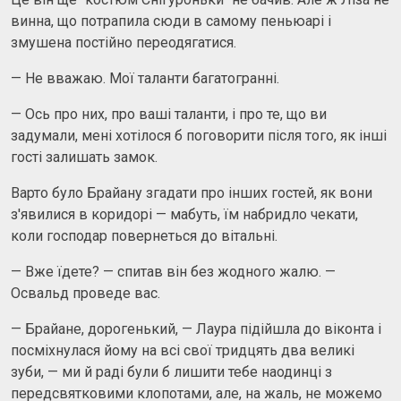
винна, що потрапила сюди в самому пеньюарі і
змушена постійно переодягатися.
— Не вважаю. Мої таланти багатогранні.
— Ось про них, про ваші таланти, і про те, що ви
задумали, мені хотілося б поговорити після того, як інші
гості залишать замок.
Варто було Брайану згадати про інших гостей, як вони
з'явилися в коридорі — мабуть, їм набридло чекати,
коли господар повернеться до вітальні.
— Вже їдете? — спитав він без жодного жалю. —
Освальд проведе вас.
— Брайане, дорогенький, — Лаура підійшла до віконта і
посміхнулася йому на всі свої тридцять два великі
зуби, — ми й раді були б лишити тебе наодинці з
передсвятковими клопотами, але, на жаль, не можемо