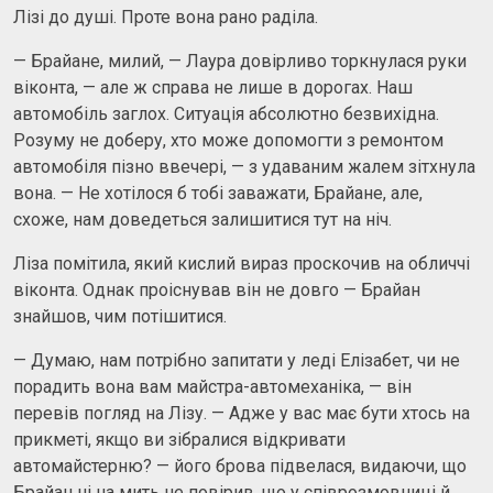
Лізі до душі. Проте вона рано раділа.
— Брайане, милий, — Лаура довірливо торкнулася руки
віконта, — але ж справа не лише в дорогах. Наш
автомобіль заглох. Ситуація абсолютно безвихідна.
Розуму не доберу, хто може допомогти з ремонтом
автомобіля пізно ввечері, — з удаваним жалем зітхнула
вона. — Не хотілося б тобі заважати, Брайане, але,
схоже, нам доведеться залишитися тут на ніч.
Ліза помітила, який кислий вираз проскочив на обличчі
віконта. Однак проіснував він не довго — Брайан
знайшов, чим потішитися.
— Думаю, нам потрібно запитати у леді Елізабет, чи не
порадить вона вам майстра-автомеханіка, — він
перевів погляд на Лізу. — Адже у вас має бути хтось на
прикметі, якщо ви зібралися відкривати
автомайстерню? — його брова підвелася, видаючи, що
Брайан ні на мить не повірив, що у співрозмовниці й