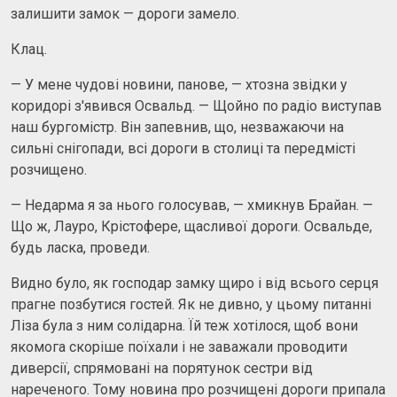
залишити замок — дороги замело.
Клац.
— У мене чудові новини, панове, — хтозна звідки у
коридорі з'явився Освальд. — Щойно по радіо виступав
наш бургомістр. Він запевнив, що, незважаючи на
сильні снігопади, всі дороги в столиці та передмісті
розчищено.
— Недарма я за нього голосував, — хмикнув Брайан. —
Що ж, Лауро, Крістофере, щасливої ​​дороги. Освальде,
будь ласка, проведи.
Видно було, як господар замку щиро і від всього серця
прагне позбутися гостей. Як не дивно, у цьому питанні
Ліза була з ним солідарна. Їй теж хотілося, щоб вони
якомога скоріше поїхали і не заважали проводити
диверсії, спрямовані на порятунок сестри від
нареченого. Тому новина про розчищені дороги припала