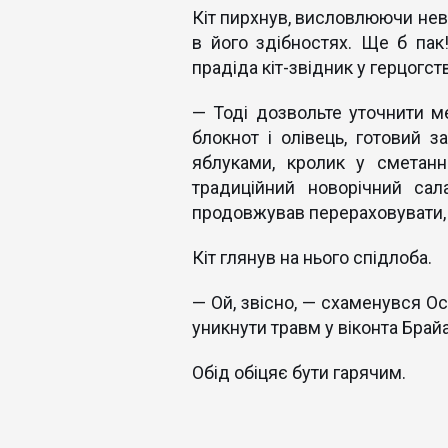
Кіт пирхнув, висловлюючи не
в його здібностях. Ще б пак!
прадіда кіт-звідник у герцогств
— Тоді дозвольте уточнити м
блокнот і олівець, готовий з
яблуками, кролик у сметанн
традиційний новорічний сал
продовжував перераховувати, 
Кіт глянув на нього спідлоба.
— Ой, звісно, — схаменувся Ос
уникнути травм у віконта Брай
Обід обіцяє бути гаря