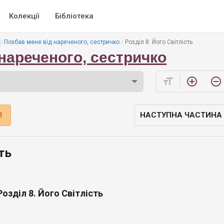
Колекції
Бібліотека
Позбав мене від нареченого, сестричко
Розділ 8. Його Світлість
нареченого, сестричко
format_size
add_circle_outline
remove_circle_outline
1
НАСТУПНА ЧАСТИНА
ть
Розділ 8. Його Світлість