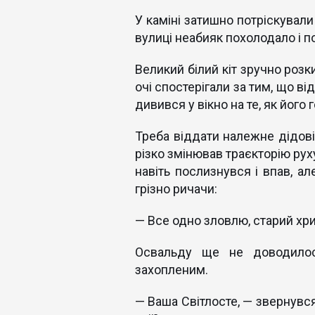
У каміні затишно потріскували
вулиці неабияк похолодало і п
Великий білий кіт зручно розк
очі спостерігали за тим, що ві
дивився у вікно на те, як його
Треба віддати належне дідові 
різко змінював траєкторію рух
навіть послизнувся і впав, а
грізно ричачи:
— Все одно зловлю, старий хри
Освальду ще не доводилос
захопленим.
— Ваша Світлосте, — звернувся