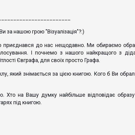
________________________
Ви за нашою грою "Візуалізація"?:)
то приєднався до нас нещодавно. Ми обираємо обра
лосування. І почнемо з нашого найкращого з діда
тлості Євграфа, для своїх просто Графа.
у, який знімається за цією книгою. Кого б Ви обрал
о. Хто на Вашу думку найбільше відповідає образу
оси в коментарях під книгою.