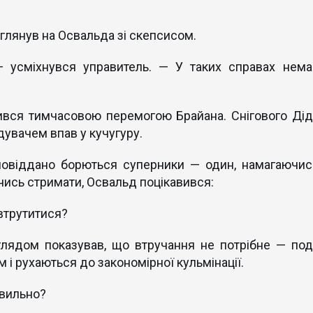
 глянув на Освальда зі скепсисом.
 — усміхнувся управитель. — У таких справах нема
чився тимчасовою перемогою Брайана. Снігового Дід
ідувачем впав у кучугуру.
амовіддано борються суперники — один, намагаючис
чись стримати, Освальд поцікавився:
 втрутитися?
глядом показував, що втручання не потрібне — поді
 і рухаються до закономірної кульмінації.
авильно?