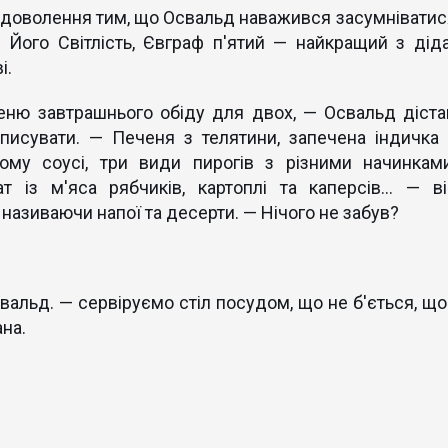
вдоволення тим, що Освальд наважився засумніватис
 Його Світлість, Євграф п'ятий — найкращий з діда
і.
еню завтрашнього обіду для двох, — Освальд діста
аписувати. — Печеня з телятини, запечена індичка 
ому соусі, три види пирогів з різними начинками
ат із м'яса рябчиків, картоплі та каперсів… — ві
називаючи напої та десерти. — Нічого не забув?
вальд. — сервіруємо стіл посудом, що не б'ється, що
ана.
чим.