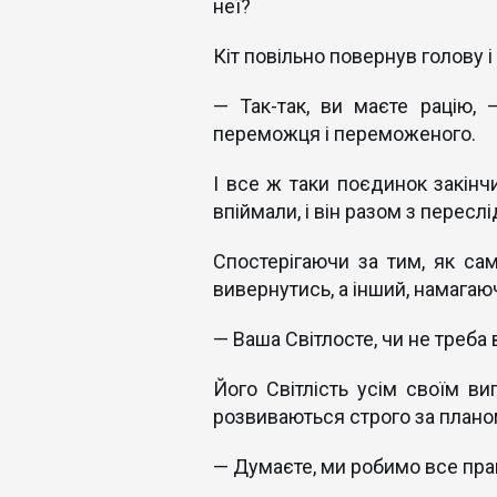
неї?
Кіт повільно повернув голову і
— Так-так, ви маєте рацію,
переможця і переможеного.
І все ж таки поєдинок закін
впіймали, і він разом з пересл
Спостерігаючи за тим, як с
вивернутись, а інший, намагаю
— Ваша Світлосте, чи не треба
Його Світлість усім своїм ви
розвиваються строго за планом
— Думаєте, ми робимо все пр