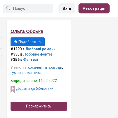
Вхід
Реєстрація
Ольга Обська
Подобається
#1290 в
Любовні романи
#333 в
Любовне фентезі
#356 в
Фентезі
У тексті є:
кохання та пригоди
,
гумор
,
романтика
Відредаговано: 16.02.2022
Додати до бібліотеки
Поскаржитись