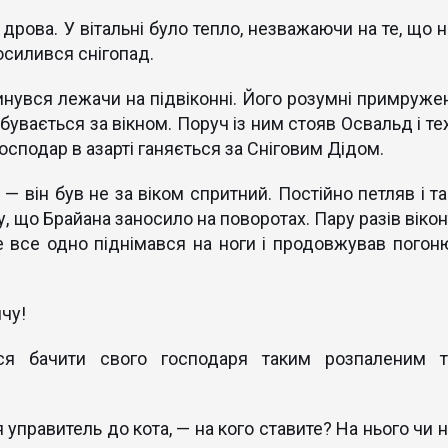
 дрова. У вітальні було тепло, незважаючи на те, що н
осилився снігопад.
инувся лежачи на підвіконні. Його розумні примружен
дбувається за вікном. Поруч із ним стояв Освальд і т
 господар в азарті ганяється за Сніговим Дідом.
— він був не за віком спритний. Постійно петляв і та
у, що Брайана заносило на поворотах. Пару разів вікон
ле все одно піднімався на ноги і продовжував погоню
чу!
я бачити свого господаря таким розпаленим т
 управитель до кота, — на кого ставите? На нього чи н