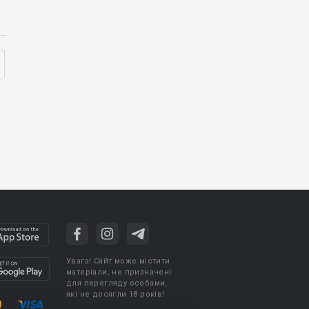
Увага! Сайт може містити
матеріали, не призначені
для перегляду особами,
які не досягли 18 років!