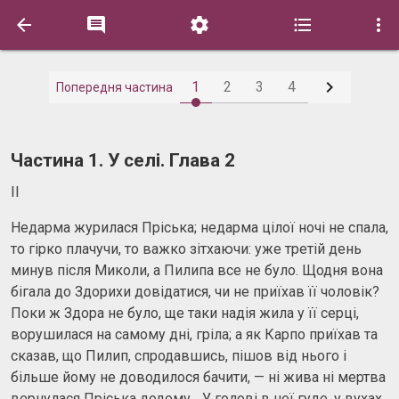






1
2
3
4
Попередня частина
Частина 1. У селі. Глава 2
II
Недарма журилася Пріська; недарма цілої ночі не спала,
то гірко плачучи, то важко зітхаючи: уже третій день
минув після Миколи, а Пилипа все не було. Щодня вона
бігала до Здорихи довідатися, чи не приїхав її чоловік?
Поки ж Здора не було, ще таки надія жила у її серці,
ворушилася на самому дні, гріла; а як Карпо приїхав та
сказав, що Пилип, спродавшись, пішов від нього і
більше йому не доводилося бачити, — ні жива ні мертва
вернулася Пріська додому... У голові в неї гуде, у вухах