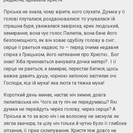
Пріська не знала, чому вірити, кого слухати. Думки у її
голові плуталися, роздвоювалися: то учувалася їй
страшна буря, увижалася завірюха, крик людський,
замирання; вона чує голос Пилипів, вона баче його
безпомощного, як він ховає одубілу голову в сніг...
серце її рветься надвоє; то — перед очима недавня
спірка з Грицьком, його натякання про Христю... Бог
знає! Хіба признається винувата дочка матері?.. І її
серце не рветься, а замирає, перестає битися; щось
важке давить душу, чорною запоною застилає очі.
Господи, яі;а їй мука! яка люта та тяжка мука!
Короткий день минає, настає ніч зимня, довга
пилипівська ніч. Чого за ту піч не передумаєш? Які
думки не перейдуть через голову, через серце? А
Пріська ж то за всю ніч і на волосину не заснула: як
лягла звечора, та цілу ніч тільки й чутно було її глибоке
зітхання, її гірке схлипування. Христя теж довго не