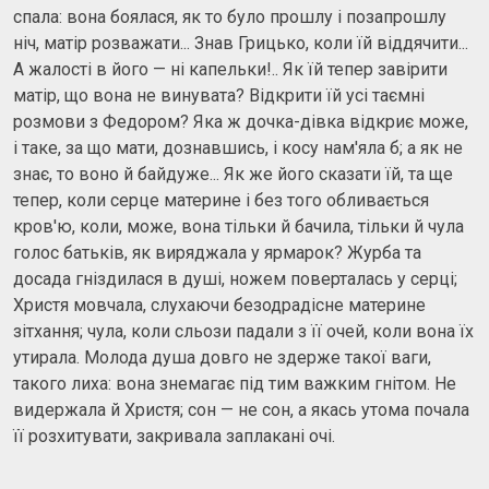
спала: вона боялася, як то було прошлу і позапрошлу
ніч, матір розважати... Знав Грицько, коли їй віддячити...
А жалості в його — ні капельки!.. Як їй тепер завірити
матір, що вона не винувата? Відкрити їй усі таємні
розмови з Федором? Яка ж дочка-дівка відкриє може,
і таке, за що мати, дознавшись, і косу нам'яла б; а як не
знає, то воно й байдуже... Як же його сказати їй, та ще
тепер, коли серце материне і без того обливається
кров'ю, коли, може, вона тільки й бачила, тільки й чула
голос батьків, як виряджала у ярмарок? Журба та
досада гніздилася в душі, ножем поверталась у серці;
Христя мовчала, слухаючи безодрадісне материне
зітхання; чула, коли сльози падали з її очей, коли вона їх
утирала. Молода душа довго не здерже такої ваги,
такого лиха: вона знемагає під тим важким гнітом. Не
видержала й Христя; сон — не сон, а якась утома почала
її розхитувати, закривала заплакані очі.