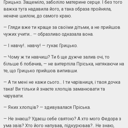
Грицько. Защеміло, заболіло материне серце. І без того
важка туга надавила його, а така образа пройняла,
неначе шилом, до самого краю.
— Гляди вже ти краще за своїми дітьми, а не прийшов
чужих учити... — образливо одказала вона.
— І навчу!.. навчу! — гукає Грицько.
— Чому ж ти навчиш? Ти 6 ще дужче залив очі, то
більше б побачив, — не витерпіла Пріська, натякаючи на
те, що Грицько прийшов випивши.
— А ти мені не кажи сього... І ти чарівниця, і твоя дочка
така! Ви тільки й знаєте хлопців заманювати та
чарувати.
— Яких хлопців? — здивувалася Пріська.
— Не знаєш? Удаєш себе святою? А хто мого Федора з
ума звів? Хто його напував, підкурював?.. Не знаю,