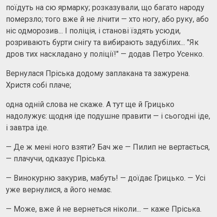
поїдуть на сю ярмарку; розказували, що багато народу
померзло; того вже й не лічити — хто ногу, або руку, або
ніс одморозив... І поліція, і станові їздять усюди,
розривають бурти снігу та вибирають задубілих... "Як
дров тих наскладано у поліції!" — додав Петро Усенко.
Вернулася Пріська додому заплакана та зажурена.
Христя собі плаче;
одна одній слова не скаже. А тут ще й Грицько
надолужує: щодня іде подушне правити — і сьогодні іде,
і завтра іде.
— Де ж мені ного взяти? Бач же — Пилип не вертається,
— плачучи, одказує Пріська.
— Винокурню закурив, мабуть! — доїдає Грицько. — Усі
уже вернулися, а його немає.
— Може, вже й не вернеться ніколи... — каже Пріська.