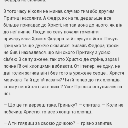
З того часу ніколи не минав случаю тим або другим
Притиці насолити. А Федір, як на те, дедальше все
більше припадає до Христі; не так вона до нього, як він
до неї липне. Люди по селу почали гомоніти:
причарувала Христя Федора та й глузує з його. Почув
Грицько та ще дужче сказився: вилаяв Федора, трохи
не бив і нахвалявся, що він сього Притику з усією
сім'єю З світу зжене; так ото Христю де стріне, зараз і
почне їй очі хлопцями вибивати. От і тепер: не одну, не
дві голки загнав він і без того в уражене серце... Христя
мовчала. Та й що їй казати? Чи їй тепер до тих хлопців,
коли у своїй хаті таке лихо? Уже Пріська вступилася за
неї.
— Що це ти верзеш таке, Гриньку? — спитала. — Коли не
побачиш Христю, то все хлопці та хлопці...
— А ти глядиш за своєю дочкою? — грізно запитав