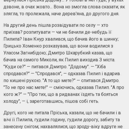
дзвоне, в очах жовто... Вона но змогла слова сказати; як
злягла, то пролежала, наче дерев'яна, до другого дня.
На другий день пішла розвідувати по селу — хто
приїхав? розпитувати — чи не бачили де-небудь її
Пилипа? Іван Кнур хвалився, що бачив його в шинку;
Грицько Хоменко розказував, що вони водилися з
Уласом Загнибідою; Дмитро Шкарубкий казав, що
бачив на самого Миколи, як Пилип виходив З міста.
"Куди се?" — питався Дмитро. "Додому". — "Хіба
спродався?" — "Спродався", — одказав Пилип і вдарив
по кишені рукою. "А то що мете?" — спитався Дмитро.
"То не про нас мете!" — сміючись, одказав Пилип. "А про
кого ж?" — "Про тих, що в ридванах їздять та бояться
холоду", — і, зареготавшись, пішов собі геть.
Другі, кого не питала Пріська, казали, що не бачили і в
вічі її Пилипа, гудили годину, гудили дорогу, забиту та
занесену снігом; нахвалялися, що зроду-віку вдруге не