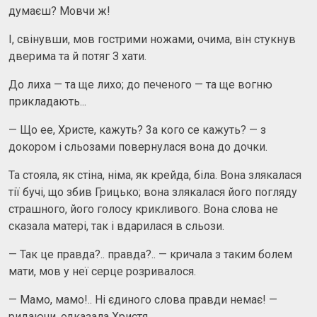
думаєш? Мовчи ж!
І, свінувши, мов гострими ножами, очима, він стукнув
дверима та й потяг З хати.
До лиха — та ще лихо; до печеного — та ще вогню
прикладають...
— Що ее, Христе, кажуть? 3а кого се кажуть? — з
докором і сльозами повернулася вона до дочки.
Та стояла, як стіна, німа, як крейда, біла. Вона злякалася
тії бучі, що збив Грицько; вона злякалася його погляду
страшного, його голосу крикливого. Вона слова не
сказала матері, так і вдарилася в сльози.
— Так це правда?.. правда?.. — кричала з таким болем
мати, мов у неї серце розривалося.
— Мамо, мамо!.. Ні єдиного слова правди немає! —
ридаючи, одказала Христя.