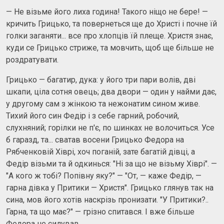
— Не візьме його лиха година! Такого ніщо не бере! —
кричить Грицько, та повернеться ще до Христі і почне їй
голки заганяти... все про хлопців їй плеще. Христя знає,
куди се Грицько стриже, та мовчить, щоб ще більше не
роздратувати.
Грицько — багатир, дука: у його три пари волів, дві
шкапи, ціла сотня овець; два двори — один у найми дає,
у другому сам з жінкою та нежонатим сином живе.
Тихий його син Федір і з себе гарний, робочий,
слухняний; горілки не п'є, по шинках не волочиться. Усе
б гаразд, та... сватав восени Грицько Федора на
Рябченковій Хіврі, хоч поганій, зате багатій дівці, а
Федір візьми та й одкинься: "Ні за що не візьму Хіврі". —
"А кого ж тобі? Попівну яку?" — "От, — каже Федір, —
гарна дівка у Притики — Христя". Грицько глянув так на
сина, мов його хотів наскрізь пронизати. "У Притики?..
Гарна, та що має?" — грізно спитався. І вже більше
Федора не силував.