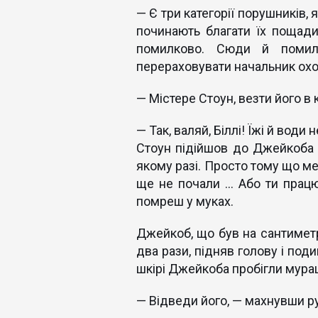
— Є три категорії порушників, 
починають благати їх пощадит
помилково. Сюди й помилк
перераховувати начальник охо
— Містере Стоун, везти його в
— Так, валяй, Біллі! Їжі й води
Стоун підійшов до Джейкоба в
якому разі. Просто тому що ме
ще не почали ... Або ти прац
помреш у муках.
Джейкоб, що був на сантиметр
два рази, підняв голову і под
шкірі Джейкоба пробігли мура
— Вiдведи його, — махнувши ру