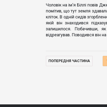
Чоловік на ім'я Біллі повів Д
помітив, що тут земля здавала
кліток. В одній сидів згорблен
якій він знаходився підка
залишилося. Побачивши, як
відреагував. Поводився він на
ПОПЕРЕДНЯ ЧАСТИНА