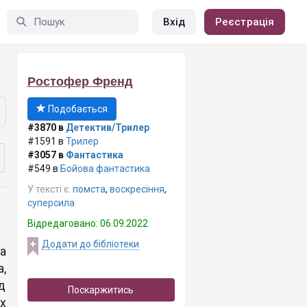
Вхід
Реєстрація
Ростофер Френд
Подобається
#3870 в
Детектив/Трилер
#1591 в
Трилер
#3057 в
Фантастика
#549 в
Бойова фантастика
У тексті є:
помста
,
воскресіння
,
суперсила
Відредаговано: 06.09.2022
Додати до бібліотеки
а
,
д
Поскаржитись
х