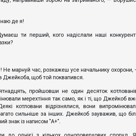
знаю де я!
. Думаєш ти перший, кого надіслали наші конкурент
разки?
! Не марнуй час, розкажеш усе начальнику охорони, 
в Джейкоба, щоб той поквапився.
ятнадцять, пройшовши не один десяток котлованів
мінювали мерехтіння так само, як і ті, що Джейкоб вж
еякі котловани відрізнялися, вони випромінювал
багато сильнiше за iнших. Джейкоб зауважив, що біл
ий знак із написом "А+".
и до однієї з кількох одноповерхових споруд. Я