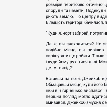
розмiрiв територiю оточено 
споруди та намети. Подекуди 
риють землю. По центру видніл
Більшість території бачилася, я
"Куди я, чорт забирай, потрап
Де ж він знаходиться? Не з
подібне місце, він вирішив
вирішувати що робити. Тільки 
і куди йому рухатися далі. Мож
де тут вихід?
Вставши на ноги, Джейкоб ві
Обмацавши місця, куди його бил
ніби він гарненько виспався і 
перший погляд могло здатися,
змивався. Джейкоб змусив се