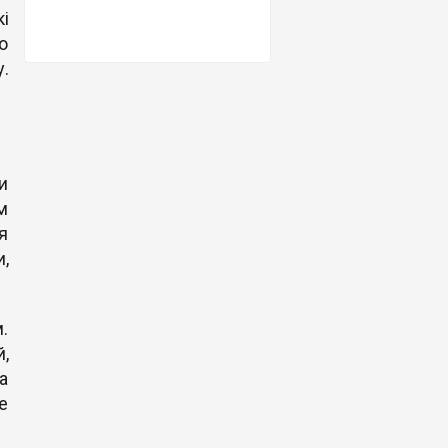
і
о
.
и
м
я
и,
.
й,
На
е