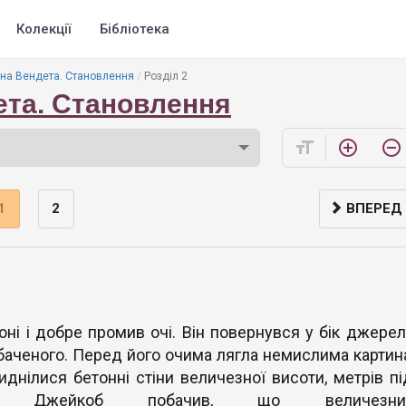
Колекції
Бібліотека
на Вендета. Становлення
Роздiл 2
та. Становлення
format_size
add_circle_outline
remove_circle_outline
1
2
ВПЕРЕД
і і добре промив очі. Він повернувся у бік джерел
обаченого. Перед його очима лягла немислима картина
виднілися бетонні стіни величезної висоти, метрів пі
ись Джейкоб побачив, що величезни