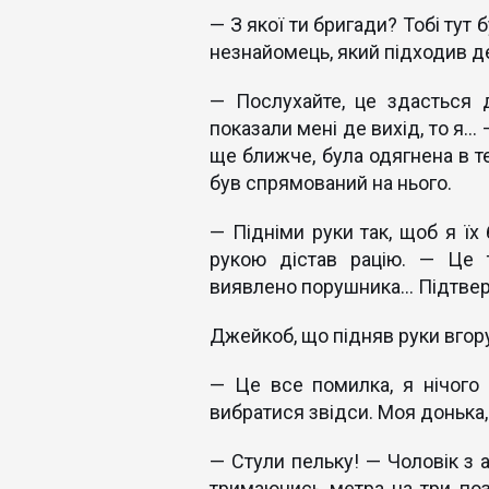
— З якої ти бригади? Тобі тут 
незнайомець, який підходив де
— Послухайте, це здасться 
показали мені де вихід, то я…
ще ближче, була одягнена в т
був спрямований на нього.
— Підніми руки так, щоб я їх
рукою дістав рацію. — Це 
виявлено порушника… Підтвер
Джейкоб, що підняв руки вгору,
— Це все помилка, я нічого
вибратися звідси. Моя донька
— Стули пельку! — Чоловік з
тримаючись метра на три по