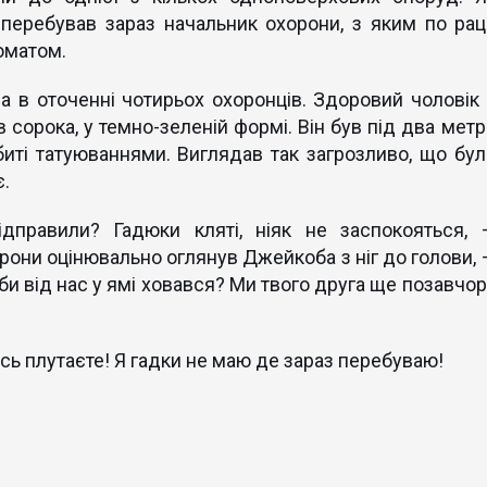
перебував зараз начальник охорони, з яким по рацi
оматом.
 в оточенні чотирьох охоронців. Здоровий чоловік 
 сорока, у темно-зеленій формі. Він був під два метр
абиті татуюваннями. Виглядав так загрозливо, що бул
є.
правили? Гадюки клятi, ніяк не заспокояться, 
рони оцінювально оглянув Джейкоба з ніг до голови, 
би від нас у ямі ховався? Ми твого друга ще позавчор
сь плутаєте! Я гадки не маю де зараз перебуваю!