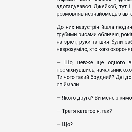
здогадувався Джейкоб, тут і 
розмовляв незнайомець з авт
До них назустріч йшла людина
грубими рисами обличчя, років
на зріст, руки та шия були з
незрозуміло, хто кого охороня
— Що, невже ще одного від
посміхнувшись, начальник охо
Ти чого такий брудний? Дві до
спіймали.
— Якого друга? Ви мене з кимо
— Третя категорія, так?
— Що?