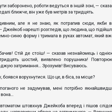
бути заборонено, роботи ведуться в іншій зоні, — сказ
далі ближче, він уже був метрів за тридцять.
дивним, але я не знаю, як потрапив сюди, якби в
 — Джейкоб нарешті розгледів, що людина, що підійшл
емно-синю форму і тримала в руках автомат, який вж
 бачив! Стій де стоїш! — сказав незнайомець і одніє
тридцять шостий, виявлено порушника! Повторюю
джую затримання… Зрозумiв! Висуваюсь.
 боявся ворухнутися. Що це, в бiса, за місце?
 поганого не задумував, мені потрібно якнайшвидш
, вона…
 автоматом штовхнув Джейкоба вперед і пішов слідо
заду, направивши зброю на затриманого, — Ворушис