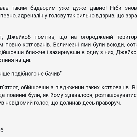
чував таким бадьорим уже дуже давно! Ніби знов
апевно, адреналін у голову так сильно вдарив, що зара
т, Джейкоб помiтив, що на огородженій територі
 повно котлованів. Величезні ями були всюди, сотн
Підійшовши ближче і зазирнувши в одну з них, Джейко
тіння на дні.
ніше подібного не бачив”
ятсот, обійшовши з півдюжини таких котлованів. Ві
е повинні були, як йому здавалося, розташовуватис
нув невідомий голос, що долинав десь праворуч.
б.