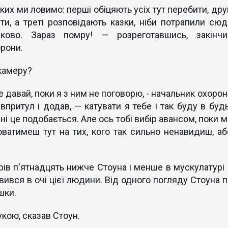
яких ми ловимо: перші обіцяють усіх тут перебити, дру
и, а треті розповідають казки, ніби потрапили сюд
ово. Зараз помру! — розреготавшись, закiнчи
рони.
 камеру?
 не давай, поки я з ним не поговорю, - начальник охоро
притул і додав, — катувати я тебе і так буду в будь
ні це подобається. Але ось тобі вибір авансом, поки м
юватимеш тут на тих, кого так сильно ненавидиш, аб
ів п'ятнадцять нижче Стоуна і менше в мускулатурі 
ивився в очі цієї людини. Від одного погляду Стоуна п
шки.
кою, сказав Стоун.