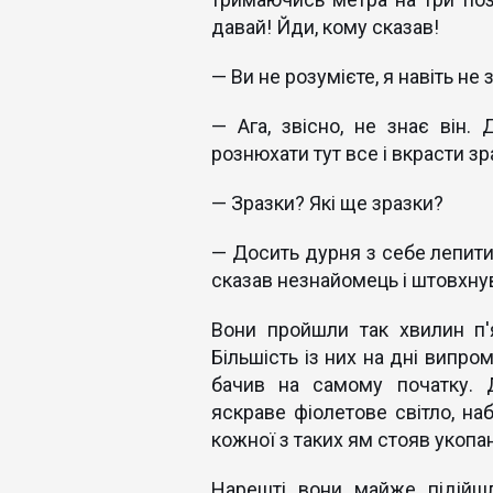
давай! Йди, кому сказав!
— Ви не розумієте, я навіть не 
— Ага, звісно, ​​не знає він
рознюхати тут все і вкрасти з
— Зразки? Які ще зразки?
— Досить дурня з себе лепити
сказав незнайомець і штовхну
Вони пройшли так хвилин п'
Більшість із них на дні випро
бачив на самому початку. Д
яскраве фіолетове світло, на
кожної з таких ям стояв укопан
Нарешті вони майже підійшл