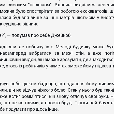
цим високим “парканом”. Вдалині виднілися невелик
можна було спостерігати за роботою екскаваторів, щ
ася будівля вище за iншi, метрів шість-сім у висоту
к суцільна рівнина.
ив?", — подумав про себе Джейкоб.
гадавши де поблизу їх з Мелоді будинку може бут
 насамперед вибратися за межі стін, а вже поті
вийшовши звідси, він зможе зрозуміти, де знаходитьс
е, хтось із робітників у наметах зможе йому підказат
дчув себе цілком бадьоро, що здалося йому дивним
и, він не відчув ніякого болю. Стан у нього був таки
вже встиг розім'ятися. Він знову оглянув свої руки. 
 що це не плями, а просто бруд. Тільки цей бруд н
бе подумати про щось інше.