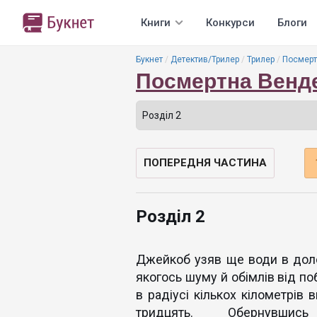
Книги
Конкурси
Блоги
Букнет
Детектив/Трилер
Трилер
Посмерт
Посмертна Венде
ПОПЕРЕДНЯ ЧАСТИНА
Роздiл 2
Джейкоб узяв ще води в долон
якогось шуму й обімлів від п
в радіусі кількох кілометрів 
тридцять. Обернувш