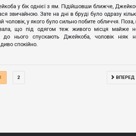
жейкоба у бік однієї з ям. Підійшовши ближче, Джейко
ся звичайною. Зате на дні в бруді було одразу кільк
ий чоловік, у якого було сильно побите обличчя. Поза,
зувала, що під одягом теж живого місця майже н
 до нього спускають Джейкоба, чоловiк ніяк н
 диво спокійно.
1
2
ВПЕРЕД