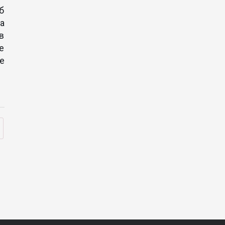
б
а
 в
е
е