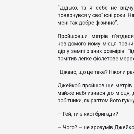
“Дiдько, та я себе не від
повернувся у свої юні роки. Н
мені так добре фізично”.
Пройшовши метрів п'ятдеся
невідомого йому місця повним
дір у землі різних розмірів. 
помітив легке фіолетове мерех
“Цікаво, що це таке? Ніколи ра
Джейкоб пройшов ще метрів п'
майже наблизився до місця, д
робітники, як раптом його гук
— Гей, ти з якої бригади?
— Чого? — не зрозумів Джейко