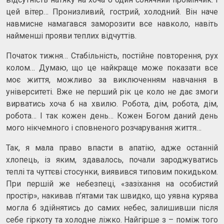
цей вітер… Пронизливий, гострий, холодний. Він наче
навмисне намагався заморозити все навколо, навіть
найменші прояви теплих відчуттів.
Початок тижня… Стабільність, постійне повторення, рух
колом… Думаю, що це найкраще може показати все
моє життя, можливо за виключенням навчання в
університеті. Вже не перший рік це коло не дає змоги
вирватись хоча б на хвилю. Робота, дім, робота, дім,
робота… І так кожен день… Кожен Богом даний день
мого нікчемного і сповненого розчарування життя…
Так, я мала право впасти в апатію, адже останній
хлопець, із яким, здавалось, почали зароджуватись
теплі та чуттєві стосунки, виявився типовим покидьком.
При першій же небезпеці, «зазіхання на особистий
простір», накивав п’ятами так швидко, що уявна курява
могла б здійнятись до самих небес, залишивши після
себе гіркоту та холодне ліжко. Найгірше з – поміж того