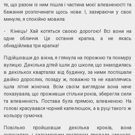
те, що разом із ним пішла і частина моєї впевненості та
бажання розпочинати щось нове. І, зазираючи у своє
минуле, я спокійно мовила:
- Кінець! Хай котяться своєю дорогою! Всі вони на
одне обличчя. Це остання крапка, а не якась
обнадійлива три крапка!
Підійшовши до вікна, я глянула на порожню та похмуру
вулицю. Декілька дітей ішли до школи, що знаходилась
в декількох кварталах від будинку, за ними поспішали
двійко дорослих, позаду ж, поважно та не кваплячись
ішла літня жіночка. Всім своїм виглядом вона наче
показувала, що проживши стільки років, зберегла сили
та впевненість. Постава була прямою, впевненою. На
голові красувався чорний капелюшок, а в руці такого ж
кольору сумочка.
Повільно пройшовши декілька кроків, вона
зупинилась і задумливим поглядом провела навколо.