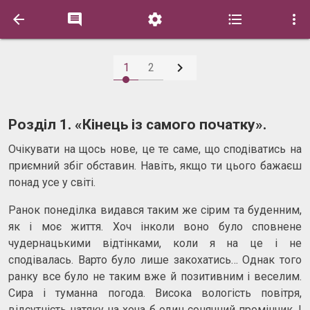






1
2
Розділ 1. «Кінець із самого початку».
Очікувати на щось нове, це те саме, що сподіватись на
приємний збіг обставин. Навіть, якщо ти цього бажаєш
понад усе у світі.
Ранок понеділка видався таким же сірим та буденним,
як і моє життя. Хоч інколи воно було сповнене
чудернацькими відтінками, коли я на це і не
сподівалась. Варто було лише закохатись… Однак того
ранку все було не таким вже й позитивним і веселим.
Сира і туманна погода. Висока вологість повітря,
відсутність натяку на хоча б один сонячний промінчик. І