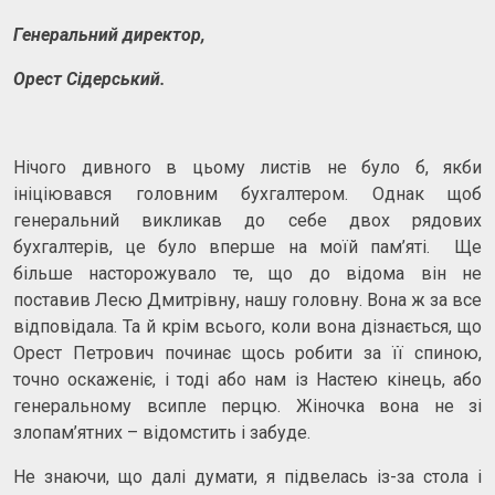
Генеральний директор,
Орест Сідерський.
Нічого дивного в цьому листів не було б, якби
ініціювався головним бухгалтером. Однак щоб
генеральний викликав до себе двох рядових
бухгалтерів, це було вперше на моїй пам’яті. Ще
більше насторожувало те, що до відома він не
поставив Лесю Дмитрівну, нашу головну. Вона ж за все
відповідала. Та й крім всього, коли вона дізнається, що
Орест Петрович починає щось робити за її спиною,
точно оскаженіє, і тоді або нам із Настею кінець, або
генеральному всипле перцю. Жіночка вона не зі
злопам’ятних – відомстить і забуде.
Не знаючи, що далі думати, я підвелась із-за стола і