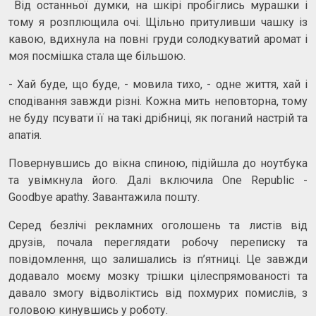
Від останньої думки, на шкірі пробіглись мурашки і
тому я розплющила очі. Щільно притуливши чашку із
кавою, вдихнула на повні груди солодкуватий аромат і
моя посмішка стала ще більшою.
- Хай буде, що буде, - мовила тихо, - одне життя, хай і
сподівання завжди різні. Кожна мить неповторна, тому
не буду псувати її на такі дрібниці, як поганий настрій та
апатія.
Повернувшись до вікна спиною, підійшла до ноутбука
та увімкнула його. Далі включила One Republic -
Goodbye apathy. Завантажила пошту.
Серед безлічі рекламних оголошень та листів від
друзів, почала переглядати робочу переписку та
повідомлення, що залишались із п’ятниці. Це завжди
додавало моєму мозку трішки цілеспрямованості та
давало змогу відволіктись від похмурих помислів, з
головою кинувшись у роботу.