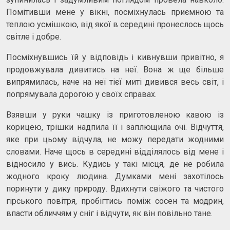
Помітивши мене у вікні, посміхнулась приємною та
теплою усмішкою, від якої в середині пронеслось щось
світле і добре.
Посміхнувшись їй у відповідь і кивнувши привітно, я
продовжувала дивитись на неї. Вона ж ще більше
випрямилась, наче на неї тієї миті дивився весь світ, і
попрямувала дорогою у своїх справах.
Взявши у руки чашку із приготовленою кавою із
корицею, трішки надпила її і заплющила очі. Відчуття,
яке при цьому відчула, не можу передати жодними
словами. Наче щось в середині відділялось від мене і
відносило у вись. Кудись у такі місця, де не робила
жодного кроку людина. Думками мені захотілось
поринути у дику природу. Вдихнути свіжого та чистого
гірського повітря, пробігтись поміж сосен та модрин,
впасти обличчям у сніг і відчути, як він повільно тане.