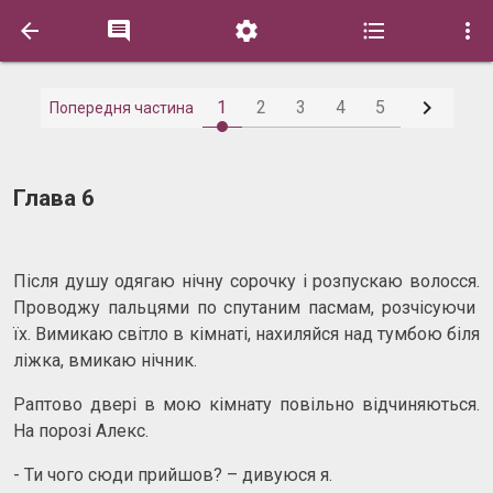






1
2
3
4
5
Попередня частина
Глава 6
Після душу одягаю нічну сорочку і розпускаю волосся.
Проводжу пальцями по спутаним пасмам, розчісуючи
їх. Вимикаю світло в кімнаті, нахиляйся над тумбою біля
ліжка, вмикаю нічник.
Раптово двері в мою кімнату повільно відчиняються.
На порозі Алекс.
- Ти чого сюди прийшов? – дивуюся я.