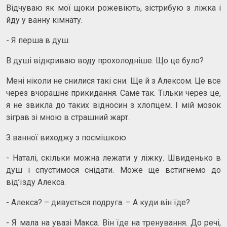
Відчуваю як мої щоки рожевіють, зістрибую з ліжка і
йду у ванну кімнату.
- Я перша в душ.
В душі відкриваю воду прохолодніше. Що це було?
Мені ніколи не снилися такі сни. Ще й з Алексом. Це все
через вчорашнє прикидання. Саме так. Тільки через це,
я не звикла до таких відносин з хлопцем. І мій мозок
зіграв зі мною в страшний жарт.
З ванної виходжу з посмішкою.
- Наталі, скільки можна лежати у ліжку. Швиденько в
душ і спустимося снідати. Може ще встигнемо до
від’їзду Алекса.
- Алекса? – дивується подруга. – А куди він їде?
- Я мала на увазі Макса. Він їде на тренування. До речі,