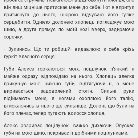
він лиш міцніше притискає мене до себе. І от я впритул
притиснута до нього, шкірою відчуваю його гулке
серцебиття. Однією долонею хлопець погладжує мою
шию, а друга прямує по моїй нозі вверх, задираючи
сорочку.
- Зупинись. Що ти робиш?- видавлюю з себе крізь
гуркіт власного серця.
Губи Алекса торкаються моїх, поцілунок п‘янкий, я
майже одразу відповідаю на нього. Хлопець злегка
прикушує мою нижню губи, відтягуючи її, з мене
виривається задоволений стогін. Сильні руки
підіймають мене, я ногами охоплюю його талію,
втискаючись в нього ще сильніше. Долоні, що були на
його плечах, тепер путають волосся хлопця.
Алекс розриває поцілунок, важко дихаючи. Опускає
губи на мою шию, покриває її дрібними поцілунками.