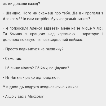
як ви доїхали назад?
- Швидко. Чого не скажеш про тебе. Де ви пропали з
Алексом? Чи вам потрібен був час усамітнитися?
- Я попросила Алекса відвезти мене на те місце у лісі.
Ти бачила, я працюю над картиною, - тараторю і
долонею показую на незавершений пейзаж.
- Просто подивитися на галявину?
- Саме так.
- І більше нічого? Обійми, поцілунки?
- Ні. Наталі, - різко відповідаю я.
У відповідь подруга неоднозначно хмикає.
- А що у вас з Максом?