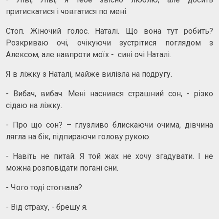
притискатися і човгатися по мені.
Стоп. Жіночий голос. Наталі. Що вона тут робить?
Розкриваю очі, очікуючи зустрітися поглядом з
Алексом, але навпроти моїх - сині очі Наталі.
Я в ліжку з Наталі, майже вилізла на подругу.
- Вибач, вибач. Мені наснився страшний сон, - різко
сідаю на ліжку.
- Про що сон? – глузливо блискаючи очима, дівчина
лягла на бік, підпираючи голову рукою.
- Навіть не питай. Я той жах не хочу згадувати. І не
можна розповідати погані сни.
- Чого тоді стогнала?
- Від страху, - брешу я.