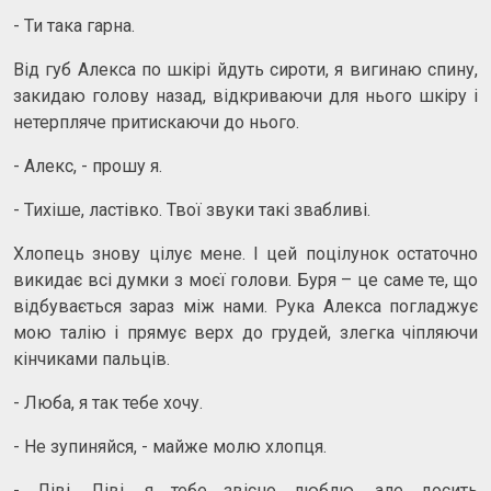
- Ти така гарна.
Від губ Алекса по шкірі йдуть сироти, я вигинаю спину,
закидаю голову назад, відкриваючи для нього шкіру і
нетерпляче притискаючи до нього.
- Алекс, - прошу я.
- Тихіше, ластівко. Твої звуки такі звабливі.
Хлопець знову цілує мене. І цей поцілунок остаточно
викидає всі думки з моєї голови. Буря – це саме те, що
відбувається зараз між нами. Рука Алекса погладжує
мою талію і прямує верх до грудей, злегка чіпляючи
кінчиками пальців.
- Люба, я так тебе хочу.
- Не зупиняйся, - майже молю хлопця.
- Ліві, Ліві, я тебе звісно люблю, але досить