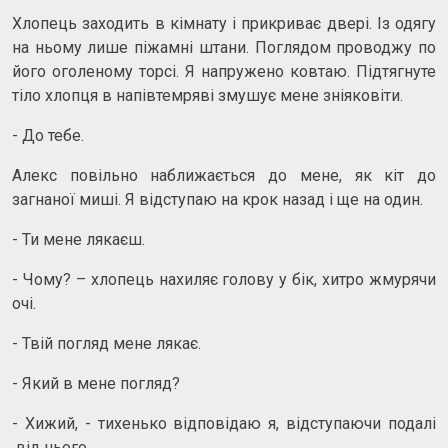
Хлопець заходить в кімнату і прикриває двері. Із одягу
на ньому лише піжамні штани. Поглядом проводжу по
його оголеному торсі. Я напружено ковтаю. Підтягнуте
тіло хлопця в напівтемряві змушує мене зніяковіти.
- До тебе.
Алекс повільно наближається до мене, як кіт до
загнаної миші. Я відступаю на крок назад і ще на один.
- Ти мене лякаєш.
- Чому? – хлопець нахиляє голову у бік, хитро жмурячи
очі.
- Твій погляд мене лякає.
- Який в мене погляд?
- Хижий, - тихенько відповідаю я, відступаючи подалі
від нього.