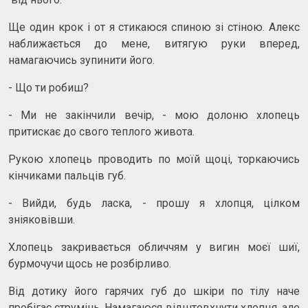
Ще один крок і от я стикаюся спиною зі стіною. Алекс
наближається до мене, витягую руки вперед,
намагаючись зупинити його.
- Що ти робиш?
- Ми не закінчили вечір, - мою долоню хлопець
притискає до свого теплого живота.
Рукою хлопець проводить по моїй щоці, торкаючись
кінчиками пальців губ.
- Вийди, будь ласка, - прошу я хлопця, цілком
зніяковівши.
Хлопець закривається обличчям у вигин моєї шиї,
бурмочучи щось не розбірливо.
Від дотику його гарячих губ до шкіри по тілу наче
пробігає струмінь. Намагаюся відштовхнути хлопця, але