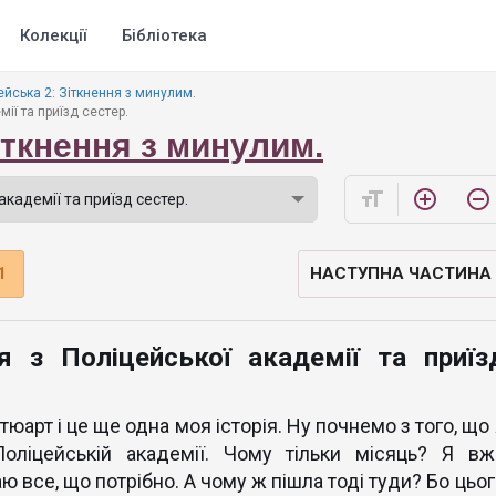
Колекції
Бібліотека
ейська 2: Зіткнення з минулим.
ії та приїзд сестер.
іткнення з минулим.
format_size
add_circle_outline
remove_circle_outline
1
НАСТУПНА ЧАСТИНА
я з Поліцейської академії та приїз
Стюарт і це ще одна моя історія. Ну почнемо з того, що
оліцейській академії. Чому тільки місяць? Я вж
наю все, що потрібно. А чому ж пішла тоді туди? Бо цьо