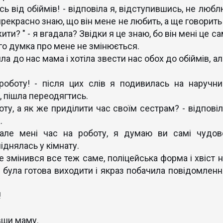
сь від обіймів! - відповіла я, відступившись, не любл
прекрасно знаю, що він мене не любить, а ще говорить
ти? " - я вгадала? Звідки я це знаю, бо він мені це с
його думка про мене не змінюється.
шла до нас мама і хотіла звести нас обох до обіймів, а
 роботу! - після цих слів я подивилась на наручни
, пішла переодягтись.
оту, а як же приділити час своїм сестрам? - відповіл
.
 але мені час на роботу, я думаю ви самі чудов
 піднялась у кімнату.
е змінився все теж саме, поліцейська форма і хвіст н
е була готова виходити і якраз побачила повідомленн
!
авши маму.