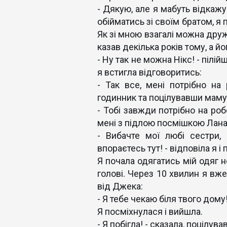
- Дякую, але я мабуть відкажу
обійматись зі своїм братом, я 
Як зі мною взагалі можна дружи
казав декілька років тому, а 
- Ну так не можна Нікс! - пілій
я встигла відговоритись:
- Так все, мені потрібно на
годинник та поцілувавши маму
- Тобі завжди потрібно на роб
мені з підлою посмішкою Лана
- Вибачте мої любі сестри,
впораєтесь тут! - відповіла я і
Я почала одягатись мій одяг н
голові. Через 10 хвилин я вж
від Джека:
- Я тебе чекаю біля твого дому
Я посміхнулася і вийшла.
- Я побігла! - сказала, поцілув