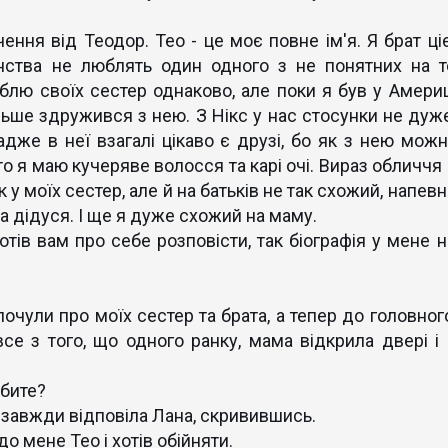
ення від Теодор. Тео - це моє повне ім'я. Я брат ціє
инства не люблять один одного з не понятних на т
юблю своїх сестер однаково, але поки я був у Америц
льше здружився з нею. З Нікс у нас стосунки не дуже
дже в неї взагалі цікаво є друзі, бо як з нею можн
о я маю кучеряве волосся та карі очі. Вираз обличчя 
к у моїх сестер, але й на батьків не так схожий, напев
та дідуся. І ще я дуже схожий на маму.
отів вам про себе розповісти, так біографія у мене н
чули про моїх сестер та брата, а тепер до головного
все з того, що одного ранку, мама відкрила двері і 
робите?
 як завжди відповіла Лана, скривившись.
до мене Тео і хотів обійняти.