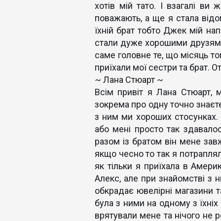
хотів мій тато. І взагалі ви
поважають, а ще я стала відом
їхній брат тобто Джек мій на
стали дуже хорошими друзями 
саме головне те, що місяць том
приїхали мої сестри та брат. О
~ Лана Стюарт ~
Всім привіт я Лана Стюарт, 
зокрема про одну точно знаєте
з ним ми хороших стосунках.
або мені просто так здавалос
разом із братом він мене зав
якщо чесно то так я потраплял
як тільки я приїхала в Амери
Алекс, але при знайомстві з н
обкрадає ювелірні магазини т
була з ними на одному з їхніх 
врятували мене та нічого не р