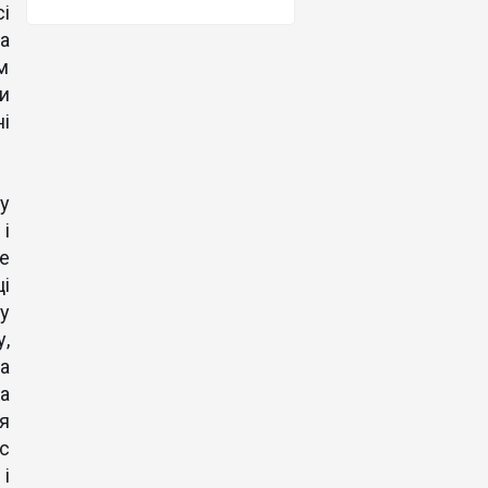
і
а
м
и
ні
у
і
е
і
у
,
а
а
я
кс
і