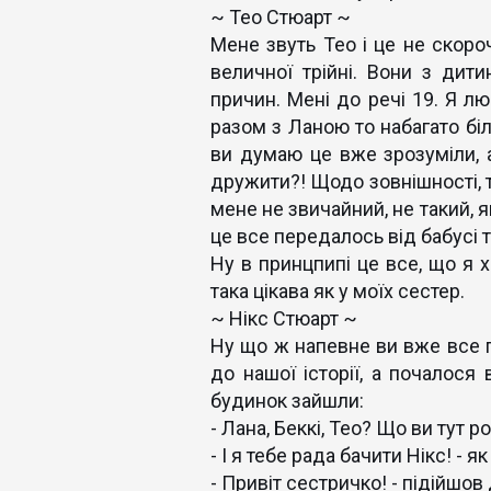
~ Тео Стюарт ~
Мене звуть Тео і це не скороч
величної трійні. Вони з дит
причин. Мені до речі 19. Я л
разом з Ланою то набагато бі
ви думаю це вже зрозуміли, а
дружити?! Щодо зовнішності, т
мене не звичайний, не такий, я
це все передалось від бабусі 
Ну в принцпипі це все, що я х
така цікава як у моїх сестер.
~ Нікс Стюарт ~
Ну що ж напевне ви вже все по
до нашої історії, а почалося 
будинок зайшли:
- Лана, Беккі, Тео? Що ви тут 
- І я тебе рада бачити Нікс! -
- Привіт сестричко! - підійшов 