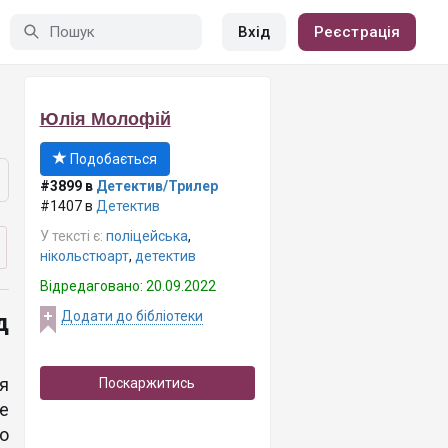
Вхід
Реєстрація
Юлія Молофій
Подобається
#3899 в
Детектив/Трилер
#1407 в
Детектив
У тексті є:
поліцейська
,
нікольстюарт
,
детектив
Відредаговано: 20.09.2022
Додати до бібліотеки
д
 я
Поскаржитись
е
го