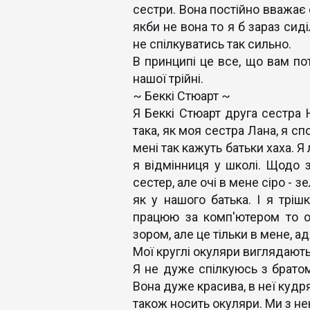
сестри. Вона постійно вважає 
якби не вона то я б зараз сид
не спілкуватись так сильно.
В принципі це все, що вам пот
нашої трійні.
~ Беккі Стюарт ~
Я Беккі Стюарт друга сестра Н
така, як моя сестра Лана, я сп
мені так кажуть батьки хаха. Я
я відмінниця у школі. Щодо з
сестер, але очі в мене сіро - зе
як у нашого батька. І я тріш
працюю за комп'ютером то о
зором, але це тільки в мене, а
Мої круглі окуляри виглядають
Я не дуже спілкуюсь з братом
Вона дуже красива, в неї кудря
також носить окуляри. Ми з не