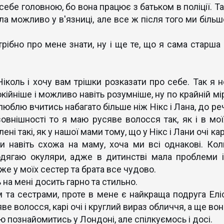
себе головною, бо вона працює з батьком в поліції. Та
іла можливо у в'язниці, але все ж після того ми більш
рібно про мене знати, ну і ще те, що я сама старша 
іколь і хочу вам трішки розказати про себе. Так я н
окійніше і можливо навіть розумніше, ну по крайній мі
 люблю вчитись набагато більше ніж Нікс і Лана, до ре
овнішності то я маю русяве волосся так, як і в мої
лені такі, як у нашої мами тому, що у Нікс і Лани очі кар
ки навіть схожа на маму, хоча ми всі однакові. Кол
дягаю окуляри, адже в дитинстві мала проблеми і
дже у моїх сестер та брата все чудово.
 на мені досить гарно та стильно.
 та сестрами, проте в мене є найкраща подруга Еліс
ве волосся, карі очі і круглий вираз обличчя, а ще во
ю познайомитись у Лондоні, але спілкуємось і досі.