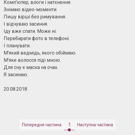
Комп'ютер, влоги і натхнення.
Знімаю відео-моменти.
Пишу вірші без римування.
І відчуваю засиння.
Іду вже спати. Може ні.
Перебирати фото в телефоні.
І планувати.
М'який ведмідь, якого обіймаю.
М'яке волосся піді мною.
Для сну є маска на очах.
Я засинаю.
20.08.2018
1
Попередня частина
Наступна частина