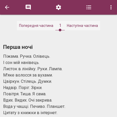





1
Попередня частина
Наступна частина
Перша ночі
Піжама. Ручка. Олівець.
І сон мій нанівець.
Листок в лінійку. Руки. Лампа.
М'яке волосся за вухами.
Цвіркун. Стілець. Думки.
Надвір. Поріг. Зірки.
Повітря. Тиша. Я сама.
Вдих. Видих. Очі закрива.
Вода у чашці. Печиво. Планшет.
Цитату з книжки в інтернет.