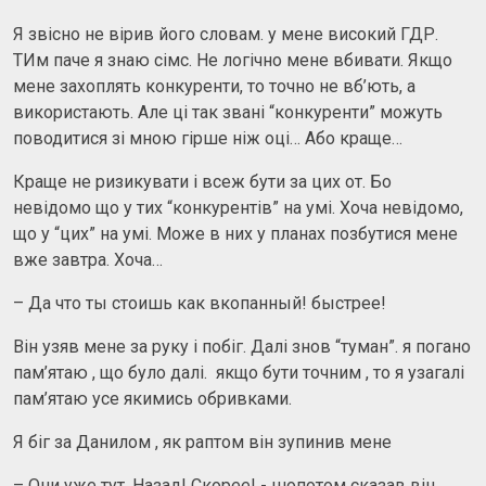
Я звісно не вірив його словам. у мене високий ГДР.
ТИм паче я знаю сімс. Не логічно мене вбивати. Якщо
мене захоплять конкуренти, то точно не вб’ють, а
використають. Але ці так звані “конкуренти” можуть
поводитися зі мною гірше ніж оці… Або краще…
Краще не ризикувати і всеж бути за цих от. Бо
невідомо що у тих “конкурентів” на умі. Хоча невідомо,
що у “цих” на умі. Може в них у планах позбутися мене
вже завтра. Хоча…
– Да что ты стоишь как вкопанный! быстрее!
Він узяв мене за руку і побіг. Далі знов “туман”. я погано
пам’ятаю , що було далі. якщо бути точним , то я узагалі
пам’ятаю усе якимись обривками.
Я біг за Данилом , як раптом він зупинив мене
– Они уже тут. Назад! Скорее! - шопотом сказав він.