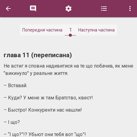





1
Попередня частина
Наступна частина
глава 11 (переписана)
Не встиг я сповна надивитися на те що побачив, як мене
"викинуло" у реальне життя.
– Вставай.
– Куди? У мене ж там Братство, квест!
– Быстро! Конкуренти нас нашли!
– І що?
– “І що?”!? Убьют они тебя вот “що”!