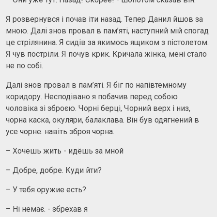
Я розвернувся і почав іти назад. Тепер Данил йшов за
мною. Далі знов провал в пам’яті, наступний мій спогад
це стрілянина. Я сидів за якимось ящиком з пістолетом.
Я чув постріли. Я почув крик. Кричала жінка, мені стало
не по собі.
Далі знов провал в пам’яті. Я біг по напівтемному
коридору. Несподівано я побачив перед собою
чоловіка зі зброєю. Чорні берці, Чорний верх і низ,
чорна каска, окуляри, балаклава. Він був одягнений в
усе чорне. навіть зброя чорна.
– Хочешь жить - идёшь за мной
– Добре, добре. Куди йти?
– У тебя оружие есть?
– Ні немає. - збрехав я