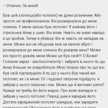
– Отлично. За мной!
Був цей хлопець(або чоловік) не дуже розумним. Або
просто не професіоналом. Він розвернувся до мене
спиною. У мене звісно був пістолет. Я вийняв його і
стрельнув йому у шию. Він впав. Навіть не знаю навіщо
я це зробив. Тепер я убивця. Він ж навіть не нападав на
мене. Може він не обшукав мне на налічіє зброї і
розвернувся до мене спиною бо довіряв мені? Може
він просто довіяв мене.Може це був свій!!! О Боже!
Головне зараз - заспокоїтися.Ну і забрати в нього те, що
йому більше не знадобиться. Мою теорію про те, що він
був свій підтвердило й те, що у нього був такий же
пістолет, як і в мене. От і чудово! патрони підійдуть. я
забрав у нього патрони і ніж. Може ще й автомат узяти?
Краще не треба, бо його видно. Про всяк випадок я
забрав у нього пістолет. Перед цим я зарядив його.
Дістати заряджений пістолет швидше, ніж зарядити
розряджений. Обшукуючи його я знайшов ще один