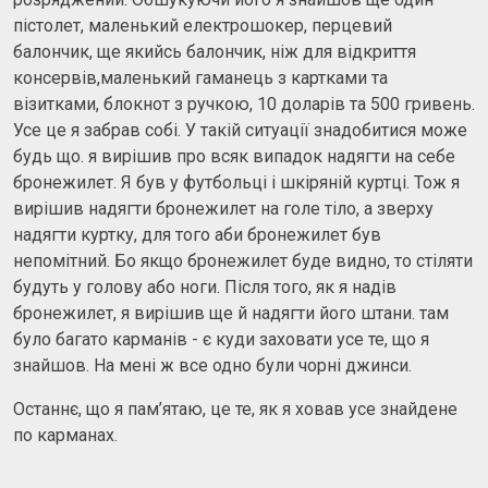
пістолет, маленький електрошокер, перцевий
балончик, ще якийсь балончик, ніж для відкриття
консервів,маленький гаманець з картками та
візитками, блокнот з ручкою, 10 доларів та 500 гривень.
Усе це я забрав собі. У такій ситуації знадобитися може
будь що. я вирішив про всяк випадок надягти на себе
бронежилет. Я був у футбольці і шкіряній куртці. Тож я
вирішив надягти бронежилет на голе тіло, а зверху
надягти куртку, для того аби бронежилет був
непомітний. Бо якщо бронежилет буде видно, то стіляти
будуть у голову або ноги. Після того, як я надів
бронежилет, я вирішив ще й надягти його штани. там
було багато карманів - є куди заховати усе те, що я
знайшов. На мені ж все одно були чорні джинси.
Останнє, що я пам’ятаю, це те, як я ховав усе знайдене
по карманах.