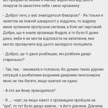
покруча та захистити себе і мою кровинку.
- Доброї ночі, у вас знаходиться Фаворов? - Як тільки я
залетіла на повній швидкості у відділок, то відразу
мене зупинила пропускна система, а біля неї черговий.
Добре, що я знала прізвище Андрія, а то було б дуже
дико, якби я не могла відповісти на запитання, яке
могло прозвучати від цього молодого поліціянта.
- Доброї, це ті двоє розбишак, які розбили двері
старенької?
- Так, так, - закивала я головою, бо думаю таких дурних
ситуацій з розбитими вхідними дверима пенсіонерки
явно не так багато, якщо взагалі не єдині.
- А хто ви йому приходитеся?
- Я..., - чорт, ну якщо квест з прізвищем пройшла на
"ура", то тут було дещо важче, - я його дівчина. Дівчина.