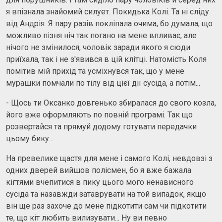
я впізнала знайомий силует. Покидька Колі. Та ні сліду
від Андрія. Я пару разів покліпала очима, бо думала, що
можливо пізня ніч так погано на мене впливає, але
нічого не змінилося, чоловік заради якого я сюди
приїхала, так і не з'явився в цій клітці. Натомість Коля
помітив мій прихід та усміхнувся так, що у мене
мурашки помчали по тілу від цієї дії сусіда, а потім...
- Щось ти Оксанко довгенько збиралася до свого козла,
його вже оформляють по повній програмі. Так що
розвертайся та прямуй додому готувати передачки
цьому бику...
На превелике щастя для мене і самого Колі, невдовзі з
одних дверей вийшов полісмен, бо я вже бажала
кігтями вчепитися в пику цього мого ненависного
сусіда та назавжди затаврувати на той випадок, якщо
він ще раз захоче до мене підкотити сам чи підкотити
те, що кіт любить вилизувати... Ну ви певно