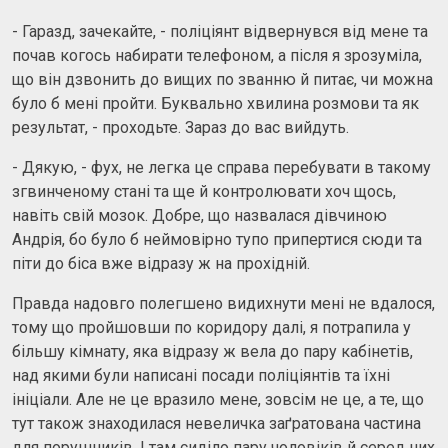
- Гаразд, зачекайте, - поліціянт відвернувся від мене та
почав когось набирати телефоном, а після я зрозуміла,
що він дзвонить до вищих по званню й питає, чи можна
було б мені пройти. Буквально хвилина розмови та як
результат, - проходьте. Зараз до вас вийдуть.
- Дякую, - фух, не легка це справа перебувати в такому
згвинченому стані та ще й контролювати хоч щось,
навіть свій мозок. Добре, що назвалася дівчиною
Андрія, бо було б неймовірно тупо припертися сюди та
піти до біса вже відразу ж на прохідній.
Правда надовго полегшено видихнути мені не вдалося,
тому що пройшовши по коридору далі, я потрапила у
більшу кімнату, яка відразу ж вела до пару кабінетів,
над якими були написані посади поліціянтів та їхні
ініціали. Але не це вразило мене, зовсім не це, а те, що
тут також знаходилася невеличка заґратована частина
для порушників. І там сиділо пару чоловіків й серед них