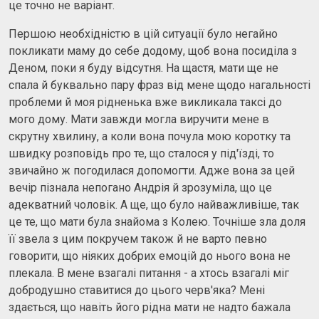
це точно не варіант.
Першою необхідністю в цій ситуації було негайно
покликати маму до себе додому, щоб вона посиділа з
Деном, поки я буду відсутня. На щастя, мати ще не
спала й буквально пару фраз від мене щодо нагальності
проблеми й моя рідненька вже викликала таксі до
мого дому. Мати завжди могла виручити мене в
скрутну хвилину, а коли вона почула мою коротку та
швидку розповідь про те, що сталося у під'їзді, то
звичайно ж погодилася допомогти. Адже вона за цей
вечір пізнала непогано Андрія й зрозуміла, що це
адекватний чоловік. А ще, що було найважливіше, так
це те, що мати була знайома з Колею. Точніше зла доля
її звела з цим покручем також й не варто певно
говорити, що ніяких добрих емоцій до нього вона не
плекала. В мене взагалі питання - а хтось взагалі міг
добродушно ставитися до цього черв'яка? Мені
здається, що навіть його рідна мати не надто бажала