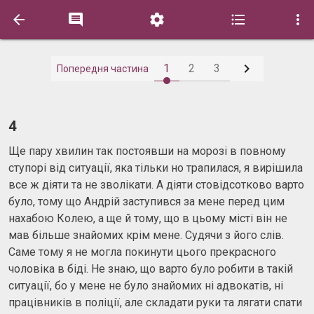






1
2
3
Попередня частина
4
Ще пару хвилин так постоявши на морозі в повному
ступорі від ситуації, яка тільки но трапилася, я вирішила
все ж діяти та не зволікати. А діяти стовідсотково варто
було, тому що Андрій заступився за мене перед цим
нахабою Колею, а ще й тому, що в цьому місті він не
мав більше знайомих крім мене. Судячи з його слів.
Саме тому я не могла покинути цього прекрасного
чоловіка в біді. Не знаю, що варто було робити в такій
ситуації, бо у мене не було знайомих ні адвокатів, ні
працівників в поліції, але складати руки та лягати спати