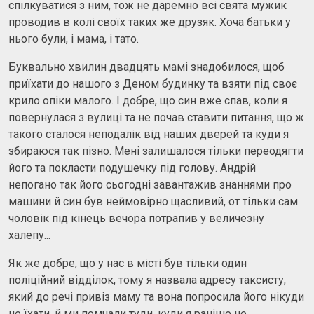
спілкуватися з ним, тож не даремно всі свята мужик
проводив в колі своїх таких же друзяк. Хоча батьки у
нього були, і мама, і тато.
Буквально хвилин двадцять мамі знадобилося, щоб
приїхати до нашого з Деном будинку та взяти під своє
крило опіки малого. І добре, що син вже спав, коли я
повернулася з вулиці та не почав ставити питання, що ж
такого сталося неподалік від наших дверей та куди я
збираюся так пізно. Мені залишалося тільки переодягти
його та покласти подушечку під голову. Андрій
непогано так його сьогодні завантажив знаннями про
машини й син був неймовірно щасливий, от тільки сам
чоловік під кінець вечора потрапив у величезну
халепу...
Як же добре, що у нас в місті був тільки один
поліційний відділок, тому я назвала адресу таксисту,
який до речі привіз маму та вона попросила його нікуди
не їхати, й ми помчали туди, куди я раніше не