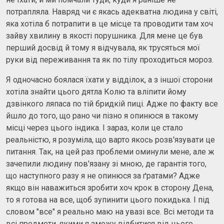
потрапляла. Навряд чи є якась адекватна людина у світі,
яка хотіла б потрапити в це місце та проводити там хоч
зайву хвилину в якості порушника. Для мене це був
перший досвід й тому я відчувала, як трусяться мої
руки від переживання та як по тілу проходиться мороз.
Я одночасно боялася їхати у відділок, а з іншої сторони
хотіла знайти цього дятла Колю та вліпити йому
дзвінкого ляпаса по тій бридкій пиці. Адже по факту все
йшло до того, що рано чи пізно я опинюся в такому
місці через цього індика. І зараз, коли це стало
реальністю, я розуміла, що варто якось розв'язувати це
питання. Так, на цей раз проблеми оминули мене, але ж
зачепили людину пов'язану зі мною, де гарантія того,
що наступного разу я не опинюся за ґратами? Адже
якщо він наважиться зробити хоч крок в сторону Дена,
то я готова на все, щоб зупинити цього покидька. І під
словом "все" я реально маю на увазі все. Всі методи та
всі предмети, якими я зможу відбитися від цього