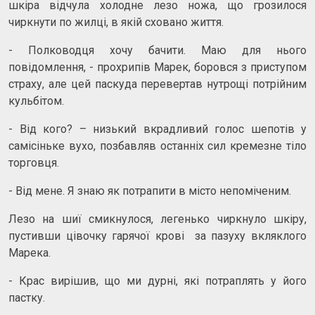
шкіра відчула холодне лезо ножа, що грозилося
чиркнути по жилці, в якій сховано життя.
- Полководця хочу бачити. Маю для нього
повідомлення, - прохрипів Марек, боровся з приступом
страху, але цей паскуда перевертав нутрощі потрійним
кульбітом.
- Від кого? – низький вкрадливий голос шепотів у
самісіньке вухо, позбавляв останніх сил кремезне тіло
торговця.
- Від мене. Я знаю як потрапити в місто непоміченим.
Лезо на шиї смикнулося, легенько чиркнуло шкіру,
пустивши цівочку гарячої крові за пазуху вкляклого
Марека.
- Крас вирішив, що ми дурні, які потраплять у його
пастку.