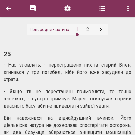






1
2
Попередня частина
25
- Нас зловлять, - перестрашено пихтів старий Вітен,
згинався у три погибелі, ніби його вже засудили до
страти.
- Якщо ти не перестанеш примовляти, то точно
зловлять, - суворо гримнув Марек, стишував пориви
власного басу, аби не привертати зайвої уваги.
Він наважився на відчайдушний вчинок. Його
діяльнісна натура не дозволяла спостерігати осторонь,
як два безумця збираються винищити мешканців