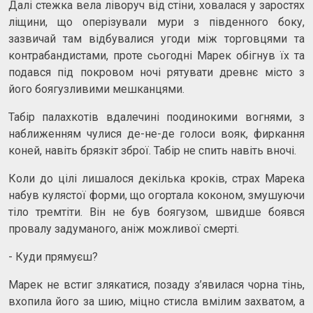
Далі стежка вела ліворуч від стіни, ховалася у заростях
ліщини, що оперізували мури з південного боку,
зазвичай там відбувалися угоди між торговцями та
контрабандистами, проте сьогодні Марек обігнув їх та
подався під покровом ночі рятувати древнє місто з
його боягузливими мешканцями.
Табір палахкотів вдалечині поодинокими вогнями, з
наближенням чулися де-не-де голоси вояк, фиркання
коней, навіть брязкіт зброї. Табір не спить навіть вночі.
Коли до цілі лишалося декілька кроків, страх Марека
набув кулястої форми, що огортала коконом, змушуючи
тіло тремтіти. Він не був боягузом, швидше боявся
провалу задуманого, аніж можливої смерті.
- Куди прямуєш?
Марек не встиг злякатися, позаду з’явилася чорна тінь,
вхопила його за шию, міцно стисла вмілим захватом, а