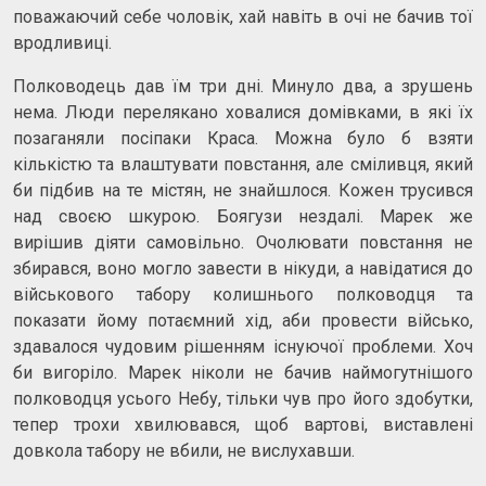
поважаючий себе чоловік, хай навіть в очі не бачив тої
вродливиці.
Полководець дав їм три дні. Минуло два, а зрушень
нема. Люди перелякано ховалися домівками, в які їх
позаганяли посіпаки Краса. Можна було б взяти
кількістю та влаштувати повстання, але сміливця, який
би підбив на те містян, не знайшлося. Кожен трусився
над своєю шкурою. Боягузи нездалі. Марек же
вирішив діяти самовільно. Очолювати повстання не
збирався, воно могло завести в нікуди, а навідатися до
військового табору колишнього полководця та
показати йому потаємний хід, аби провести військо,
здавалося чудовим рішенням існуючої проблеми. Хоч
би вигоріло. Марек ніколи не бачив наймогутнішого
полководця усього Небу, тільки чув про його здобутки,
тепер трохи хвилювався, щоб вартові, виставлені
довкола табору не вбили, не вислухавши.