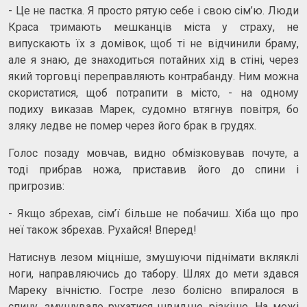
- Це не пастка. Я просто рятую себе і свою сім’ю. Люди
Краса тримають мешканців міста у страху, не
випускають їх з домівок, щоб ті не відчинили браму,
але я знаю, де знаходиться потайних хід в стіні, через
який торговці переправляють контрабанду. Ним можна
скористатися, щоб потрапити в місто, - на одному
подиху виказав Марек, судомно втягнув повітря, бо
зляку ледве не помер через його брак в грудях.
Голос позаду мовчав, видно обмізковував почуте, а
тоді прибрав ножа, приставив його до спини і
пригрозив:
- Якщо збрехав, сім’ї більше не побачиш. Хіба що про
неї також збрехав. Рухайся! Вперед!
Натиснув лезом міцніше, змушуючи піднімати вкляклі
ноги, направляючись до табору. Шлях до мети здався
Мареку вічністю. Гостре лезо болісно впиралося в
спину, змушувало рухатися швидше, різкіше. На межі