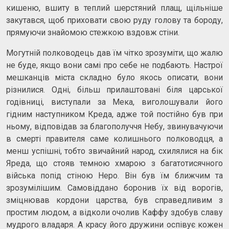
кишеню, вшиту в теплий шерстяний плащ, щільніше
закутався, щоб приховати свою руду голову та бороду,
прямуючи знайомою стежкою вздовж стіни.
Могутній полководець дав їм чітко зрозуміти, що жалю
не буде, якщо вони самі про себе не подбають. Настрої
мешканців міста складно було якось описати, вони
різнилися. Одні, більш прилаштовані біля царської
годівниці, виступали за Мека, виголошували його
гідним наступником Креда, адже той постійно був при
ньому, відповідав за благополуччя Небу, звинувачуючи
в смерті правителя саме колишнього полководця, а
менш успішні, тобто звичайний народ, схилялися на бік
Яреда, що стояв темною хмарою з багатотисячного
війська попід стіною Неро. Він був їм ближчим та
зрозумілішим. Самовіддано боронив їх від ворогів,
зміцнював кордони царства, був справедливим з
простим людом, а відколи очолив Каффу здобув славу
мудрого владаря. А красу його дружини оспівує кожен