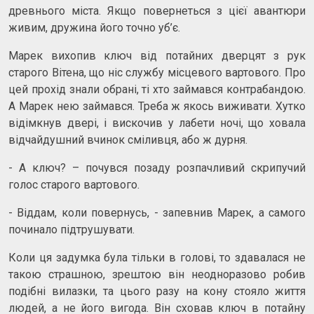
древнього міста. Якщо повернеться з цієї авантюри
живим, дружина його точно уб’є.
Марек вихопив ключ від потайних дверцят з рук
старого Вітена, що ніс службу місцевого вартового. Про
цей прохід знали обрані, ті хто займався контрабандою.
А Марек нею займався. Треба ж якось виживати. Хутко
відімкнув двері, і вискочив у лабети ночі, що ховала
відчайдушний вчинок сміливця, або ж дурня.
- А ключ? – почувся позаду розпачливий скрипучий
голос старого вартового.
- Віддам, коли повернусь, - запевнив Марек, а самого
починало підтрушувати.
Коли ця задумка була тільки в голові, то здавалася не
такою страшною, зрештою він неодноразово робив
подібні вилазки, та цього разу на кону стояло життя
людей, а не його вигода. Він сховав ключ в потайну