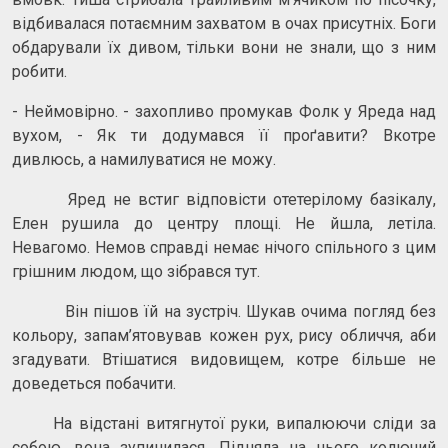
відбивалася потаємним захватом в очах присутніх. Боги
обдарували їх дивом, тільки вони не знали, що з ним
робити.
- Неймовірно. - захопливо промукав Фолк у Яреда над
вухом, - Як ти додумався її проґавити? Вкотре
дивлюсь, а намилуватися не можу.
Яред не встиг відповісти отетерілому базікалу,
Елен рушила до центру площі. Не йшла, летіла.
Невагомо. Немов справді немає нічого спільного з цим
грішним людом, що зібрався тут.
Він пішов їй на зустріч. Шукав очима погляд без
кольору, запам’ятовував кожен рух, рису обличчя, аби
згадувати. Втішатися видовищем, котре більше не
доведеться побачити.
На відстані витягнутої руки, випалюючи сліди за
собою, вона зупинилася. Підняла на нього колючий