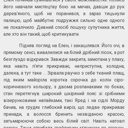
його навчали мистецтву бою на мечах, давши до рук
дерев’яного, щоб не поранився, а зараз тицьнули
палицю, щоб майбутнє подружжя сильно одне одного
не покалічило. Дивний спосіб пошуку супутника життя,
але хто він такий, щоб критикувати.
Підняв погляд на Елен, і закашлявся. Його очі, в
прямому сенсі, вивалилися на білий дрібний пісок, а рот
безглуздо відкрився. Завжди закрита, замотана у плаху,
яка навіть п’яти прикриває, неприступна, холодна,
далека, а тут таке … Зірвала рвучко з себе тканий плащ,
під яким майоріла коротка сорочка до колін сіро-
коричневого кольору, з двома розпанахами по боках,
стан перетягнув широкий шкіряний пояс зі срібними
візерунковими напайками, такі Яред і на сідлі Морду
бачив, на грудях глибокий виріз, що ледве прикриває
принади, а волосся бринить незвіданою красою,
затьмарюючи собою весь білий світ. Навіть натовп
вмовк. Тиша стрибала грайливим м’ячиком по пісочку,