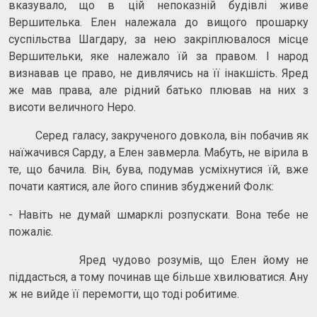
вказувало, що в цій непоказній будівлі живе
Вершителька. Елен належала до вищого прошарку
суспільства Шагдару, за нею закріплювалося місце
Вершительки, яке належало їй за правом. І народ
визнавав це право, не дивлячись на її інакшість. Яред
же мав права, але рідний батько плював на них з
висоти величного Неро.
Серед галасу, закрученого довкола, він побачив як
наїжачився Сарду, а Елен завмерла. Мабуть, не вірила в
те, що бачила. Він, бува, подумав усміхнутися їй, вже
почати каятися, але його спинив збуджений Фолк:
- Навіть не думай шмарклі розпускати. Вона тебе не
пожаліє.
Яред чудово розумів, що Елен йому не
піддасться, а тому починав ще більше хвилюватися. Ану
ж не вийде її перемогти, що тоді робитиме.