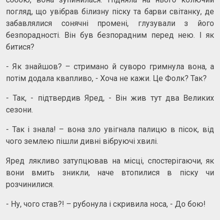
погляд, що увібрав білизну піску та барви світанку, де
забавлялися сонячні промені, глузували з його
безпорадності. Він був безпорадним перед нею. І як
битися?
- Як знайшов? – стримано й суворо гримнула вона, а
потім додала квапливо, - Хоча не кажи. Це Фолк? Так?
- Так, - підтвердив Яред, - Він жив тут два Великих
сезони.
- Так і знала! – вона зло увігнала палицю в пісок, від
чого землею пішли дивні вібруючі хвилі.
Яред лякливо затупцював на місці, спостерігаючи, як
вони вмить зникли, наче втопилися в піску чи
розчинилися.
- Ну, чого став?! – рубонула і скривила носа, - До бою!