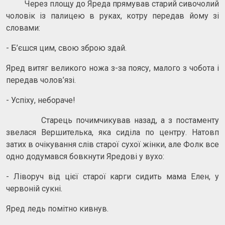
Через площу до Яреда прямував старий сивочолий
чоловік із палицею в руках, котру передав йому зі
словами:
- Б’єшся цим, свою зброю здай.
Яред витяг великого ножа з-за поясу, малого з чобота і
передав чолов’язі.
- Успіху, небораче!
Старець почимчикував назад, а з постаменту
звелася Вершителька, яка сиділа по центру. Натовп
затих в очікування слів старої сухої жінки, але Фолк все
одно додумався бовкнути Яредові у вухо:
- Ліворуч від цієї старої карги сидить мама Елен, у
червоній сукні.
Яред ледь помітно кивнув.