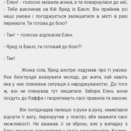
- Елен! - голосно мовила жінка, а та повернулася до неї,
- Тебе викликав на бій Яред із Баклі. Він прийняв усі
наші умови і погоджується залишитися в місті в разі
перемоги. Ти готова до бою?
- Так! – голосно відповіла Елен.
- Яред із Баклі, ти готовий до бою?!
- Так!
Жінка сіла, Яред вкотре подумав про ті умови.
Яке безглуздя вказувати молоді, де жити, хай навіть
яка у них плачевна ситуація з народжуваністю. До того
ж, він не планував тут лишатися. Забере Елен, вони
поїдуть до Каффи і творитимуть свої правила та закони.
Він попідкидав палицю з руки в руку, намагався
відчути її вагу, перекрутив у повітрі, аби зважити свої
можливості. Не вважав її за зброю, але у випадку з
Елен починав сумніватися у своїх можливостях. Колись