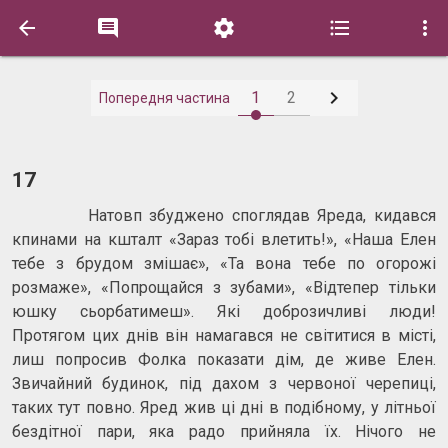






1
2
Попередня частина
17
Натовп збуджено споглядав Яреда, кидався
кпинами на кшталт «Зараз тобі влетить!», «Наша Елен
тебе з брудом змішає», «Та вона тебе по огорожі
розмаже», «Попрощайся з зубами», «Відтепер тільки
юшку сьорбатимеш». Які доброзичливі люди!
Протягом цих днів він намагався не світитися в місті,
лиш попросив Фолка показати дім, де живе Елен.
Звичайний будинок, під дахом з червоної черепиці,
таких тут повно. Яред жив ці дні в подібному, у літньої
бездітної пари, яка радо прийняла їх. Нічого не