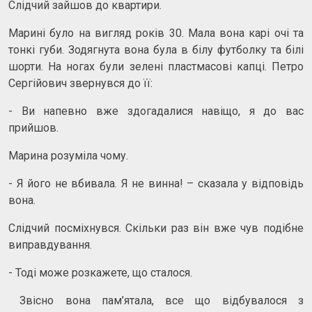
Слідчий зайшов до квартири.
Марині було на вигляд років 30. Мала вона карі очі та
тонкі губи. Зодягнута вона була в білу футболку та білі
шорти. На ногах були зелені пластмасові капці. Петро
Сергійович звернувся до її:
- Ви напевно вже здогадалися навіщо, я до вас
прийшов.
Марина розуміла чому.
- Я його не вбивала. Я не винна! – сказала у відповідь
вона.
Слідчий посміхнувся. Скільки раз він вже чув подібне
виправдування.
- Тоді може розкажете, що сталося.
Звісно вона пам’ятала, все що відбувалося з