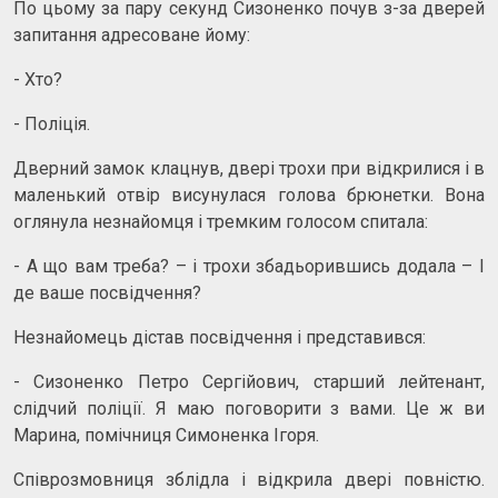
По цьому за пару секунд Сизоненко почув з-за дверей
запитання адресоване йому:
- Хто?
- Поліція.
Дверний замок клацнув, двері трохи при відкрилися і в
маленький отвір висунулася голова брюнетки. Вона
оглянула незнайомця і тремким голосом спитала:
- А що вам треба? – і трохи збадьорившись додала – І
де ваше посвідчення?
Незнайомець дістав посвідчення і представився:
- Сизоненко Петро Сергійович, старший лейтенант,
слідчий поліції. Я маю поговорити з вами. Це ж ви
Марина, помічниця Симоненка Ігоря.
Співрозмовниця зблідла і відкрила двері повністю.