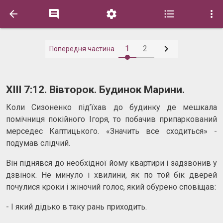






1
2
Попередня частина
ХIII 7:12. Вівторок. Будинок Марини.
Коли Сизоненко під’їхав до будинку де мешкала
помічниця покійного Ігоря, то побачив припаркований
мерседес Каптицького. «Значить все сходиться» -
подумав слідчий.
Він піднявся до необхідної йому квартири і задзвонив у
дзвінок. Не минуло і хвилини, як по той бік дверей
почулися кроки і жіночий голос, який обурено сповіщав:
- І який дідько в таку рань приходить.