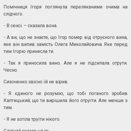
Помічниця Ігоря поглянула переляканими очима на
слідчого.
- В сенсі. – сказала вона.
- А ви, що не знаєте, що Ігор помер від отруєного вина,
яке він випив замість Олега Миколайовича. Яке перед
тим Ігорю принесла ти.
- Так я приносила вино. Але я не підсипала отрути.
Чесно.
Сизоненко звісно їй не вірив.
- Я єдиного не розумію, що тобі поганого зробив
Каптицький, що ти вирішила його отруїти. Але менше з
тим.
- Я не хотіла труїти нікого.
Слідчий сказав на те: