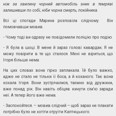
ніж за хвилину чорний автомобіль зник в темряві
залишивши по собі, ніби чорна смерть, покійника.
Всі ці спогади Марина розповіла слідчому. Він
помовчавши мовив:
- Чому тоді ви одразу не повідомили поліцію про подію.
- Я була в шоці. В мене й зараз голові кавардак. Я не
можу повірити в те що сталося. Мені не віриться, що
Ігоря більше нема.
На цих словах вона гірко заплакала. Їй було важко,
адже не стало не тільки її боса, а й коханого. Так вона
кохала Ігоря. Вони зустрічалися, таємно від дружини,
вже понад рік. Він навіть обіцяв кинути сім’ю заради
неї. А тепер його вже нема.
- Заспокойтеся. – мовив слідчий – щоб зараз не плакати
потрібно було не хотіти отруїти Каптицького.