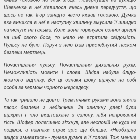
Шевченка в неї з’явилося якесь дивне передчуття, що
щось не так. Ігор занадто часто кивав головою. Думка
яка виникла в неї в наступну хвилину змусила її швидко
натиснути на гальма. Коли вона торкнувся сонної артерії
на шиї свого боса, то мало не втратила свідомість.
Пульсу не було. Поруч з нею їхав пристебнутий паском
безпеки мертвець.
Почастішання пульсу. Почастішання дихальних рухів.
Неможливість мовити і слова. Шкіра набула блідо-
жовтого відтінку. Всі ці ознаки шоку відчула на собі
особа за кермом чорного мерседесу.
Та так тривало не довго. Тремтячими руками вона зняла
пасок безпеки з небіжчика. За хвилину двері були
відкриті і тіло виштовхане з салону, ніби непроханий
гість. Шофер полегшено зітхнув, але неспокій не куди не
подівся, а навпаки страх зріс ще більше. «Необхідно
звідси змиватися» - лунала думка в її голові. Тож менше