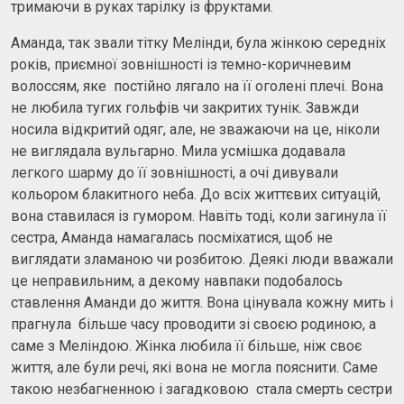
тримаючи в руках тарілку із фруктами.
Аманда, так звали тітку Мелінди, була жінкою середніх
років, приємної зовнішності із темно-коричневим
волоссям, яке постійно лягало на її оголені плечі. Вона
не любила тугих гольфів чи закритих тунік. Завжди
носила відкритий одяг, але, не зважаючи на це, ніколи
не виглядала вульгарно. Мила усмішка додавала
легкого шарму до її зовнішності, а очі дивували
кольором блакитного неба. До всіх життєвих ситуацій,
вона ставилася із гумором. Навіть тоді, коли загинула її
сестра, Аманда намагалась посміхатися, щоб не
виглядати зламаною чи розбитою. Деякі люди вважали
це неправильним, а декому навпаки подобалось
ставлення Аманди до життя. Вона цінувала кожну мить і
прагнула більше часу проводити зі своєю родиною, а
саме з Меліндою. Жінка любила її більше, ніж своє
життя, але були речі, які вона не могла пояснити. Саме
такою незбагненною і загадковою стала смерть сестри