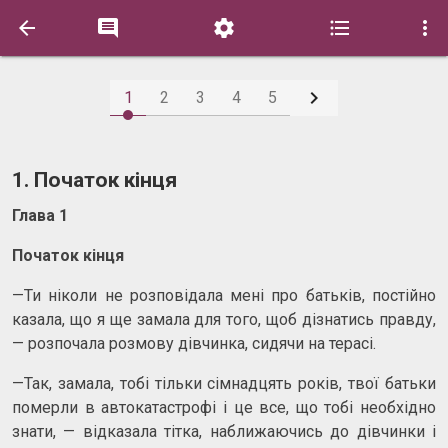






1
2
3
4
5
1. Початок кінця
Глава 1
Початок кінця
—Ти ніколи не розповідала мені про батьків, постійно
казала, що я ще замала для того, щоб дізнатись правду,
— розпочала розмову дівчинка, сидячи на терасі.
—Так, замала, тобі тільки сімнадцять років, твої батьки
померли в автокатастрофі і це все, що тобі необхідно
знати, — відказала тітка, наближаючись до дівчинки і