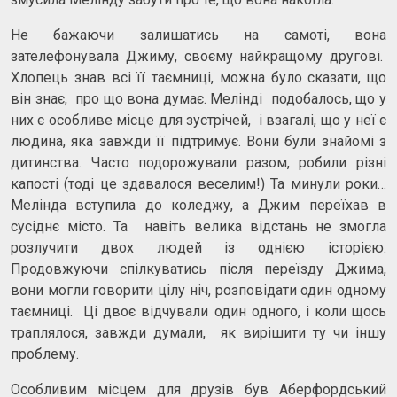
Не бажаючи залишатись на самоті, вона
зателефонувала Джиму, своєму найкращому другові.
Хлопець знав всі її таємниці, можна було сказати, що
він знає, про що вона думає. Мелінді подобалось, що у
них є особливе місце для зустрічей, і взагалі, що у неї є
людина, яка завжди її підтримує. Вони були знайомі з
дитинства. Часто подорожували разом, робили різні
капості (тоді це здавалося веселим!) Та минули роки…
Мелінда вступила до коледжу, а Джим переїхав в
сусіднє місто. Та навіть велика відстань не змогла
розлучити двох людей із однією історією.
Продовжуючи спілкуватись після переїзду Джима,
вони могли говорити цілу ніч, розповідати один одному
таємниці. Ці двоє відчували один одного, і коли щось
траплялося, завжди думали, як вирішити ту чи іншу
проблему.
Особливим місцем для друзів був Аберфордський