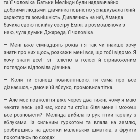
та її чоловіка. Батьки Мелінди були надзвичайно
добрими людьми, дівчинка повністю успадкувала їхній
характер та зовнішність. Дивлячись на неї, Аманда
бачила свою покійну сестру Емілі, а розмовляючи з
нею, чула думки Джареда, її чоловіка.
— Мені вже сімнадцять років і я так чи інакше хочу
знати про них щось, розкажи мені все, що тобі відомо. Я
хочу знати все!- зі злістю в голосі й стривоженим
поглядом відповіла дівчина.
— Коли ти станеш повнолітньою, ти сама про все
дізнаєшся, - даючи їй яблуко, промовила тітка.
— Але моє повноліття вже через два тижні, чому я маю
чекати весь цей час, коли ти стоїш біля мене і можеш
все розповісти?- Мелінда вибила із рук тітки тарілку з
яблуками. Із сильним гуркотом та впала на землю,
розбившись на десятки маленьких шматків, а фрукти
покотились по сходах.