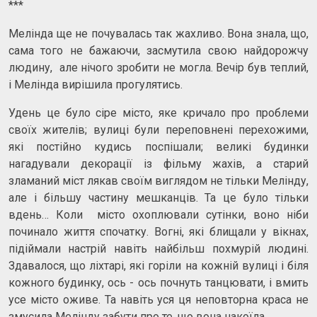
***
Мелінда ще не почувалась так жахливо. Вона знала, що,
сама того не бажаючи, засмутила свою найдорожчу
людину, але нічого зробити не могла. Вечір був теплий,
і Мелінда вирішила прогулятись.
Удень це було сіре місто, яке кричало про проблеми
своїх жителів; вулиці були переповнені перехожими,
які постійно кудись поспішали; великі будинки
нагадували декорації із фільму жахів, а старий
зламаний міст лякав своїм виглядом не тільки Мелінду,
але і більшу частину мешканців. Та це було тільки
вдень… Коли місто охоплювали сутінки, воно ніби
починало життя спочатку. Вогні, які блищали у вікнах,
підіймали настрій навіть найбільш похмурій людині.
Здавалося, що ліхтарі, які горіли на кожній вулиці і біля
кожного будинку, ось - ось почнуть танцювати, і вмить
усе місто оживе. Та навіть уся ця неповторна краса не
змусила Мелінду забути про те, що вона накоїла.