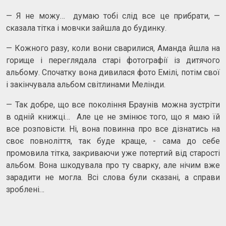
— Я не можу… думаю тобі слід все це прибрати, —
сказала тітка і мовчки зайшла до будинку.
— Кожного разу, коли вони сварилися, Аманда йшла на
горище і переглядала старі фотографії із дитячого
альбому. Спочатку вона дивилася фото Емілі, потім свої
і закінчувала альбом світлинами Мелінди.
— Так добре, що все покоління Браунів можна зустріти
в одній книжці… Але це не змінює того, що я маю їй
все розповісти. Ні, вона повинна про все дізнатись на
своє повноліття, так буде краще, - сама до себе
промовила тітка, закриваючи уже потертий від старості
альбом. Вона шкодувала про ту сварку, але нічим вже
зарадити не могла. Всі слова були сказані, а справи
зроблені…