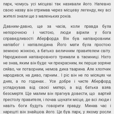
парк, чомусь усі місцеві так називали його. Напевно
свою назву він отримав через місцеву легенду, яку всі
жителі знали ще з маленьких років.
Давним-давно, ще за часів, коли правда була
непорочною і чистою, люди вірили у бога
справедливості Аберфорда. Він був напівкровним:
напівбог і напівлюдина. Його мати була простою
земною жінкою, а батько величним правителем світу.
Народження напівкровного тримали в таємниці. Ніхто
не знав, яким він буде: чи прекрасним, як перше зоряне
сяйво, чи потворним, немов дика тварина. Але хлопчик
народився, на диво, гарним… І ріс він не по місяцях чи
днях, а по годинах… Усе добре і чисте Аберфорд
успадкував від своєї матері, а від батька взяв
безсмертя. Ще малим він прагнув довести, що вартий
престолу правителя, і почав шукати місце, де всі люди і
навіть боги будуть говорити правду. Минав час і
нарешті він знайшов його. Це був парк, у якому росли