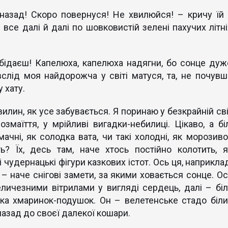
назад! Скоро повернуся! Не хвилюйся! – кричу їй 
 все далі й далі по шовковистій зелені пахучих літні
обідаєш! Капелюха, капелюха надягни, бо сонце дуж
слід моя найдорожча у світі матуся, та, не почувш
 хату.
 хвилин, як усе забувається. Я поринаю у безкрайній св
озмаїття, у мрійливі вигадки-небилиці. Цікаво, а біл
мачні, як солодка вата, чи такі холодні, як морозиво
ь? Їх, десь там, наче хтось постійно колотить, я
ні чудернацькі фігури казкових істот. Ось ця, наприкла
 – наче снігові замети, за якими ховається сонце. Ос
личезними вітрилами у вигляді сердець, далі – біл
ька хмаринок-подушок. Он – велетенське стадо біли
азад до своєї далекої кошари.