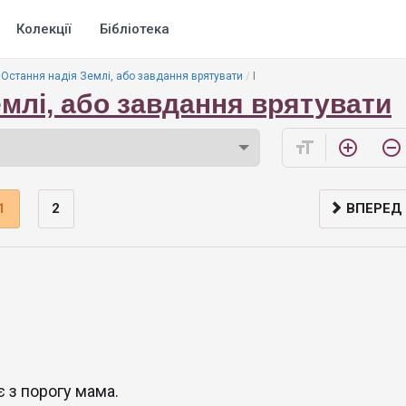
Колекції
Бібліотека
Остання надія Землі, або завдання врятувати
І
млі, або завдання врятувати
format_size
add_circle_outline
remove_circle_outline
1
2
ВПЕРЕД
є з порогу мама.