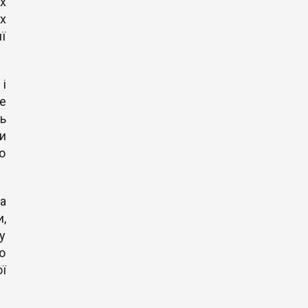
их
х
ї
і
е
ь
и
о
а
,
ту
ю
ї