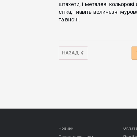
штахети, і металеві кольорові 
сітка, і навіть величезні муро
та вночі.
НАЗАД
Новини
Оплат
Правовласникам
Про Бу