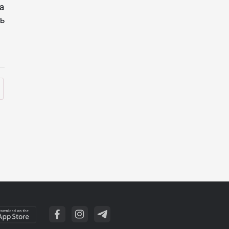
ва
нь