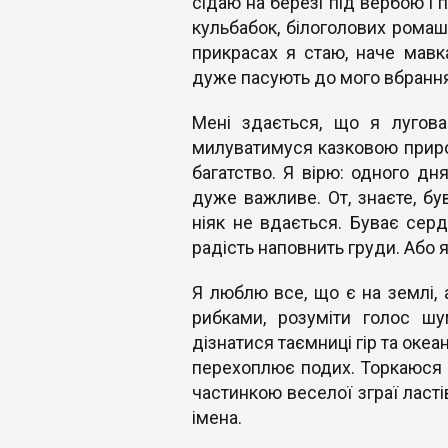
сідаю на березі під вербою і п
кульбабок, білоголових ромаш
прикрасах я стаю, наче мавка
дуже пасують до мого вбрання, 
Мені здається, що я лугова
милуватимуся казковою приро
багатство. Я вірю: одного д
дуже важливе. От, знаєте, бу
ніяк не вдається. Буває сер
радість наповнить груди. Або 
Я люблю все, що є на землі, 
рибками, розуміти голос ш
дізнатися таємниці гір та океан
перехоплює подих. Торкаюся р
частинкою веселої зграї ласті
імена.