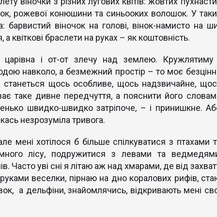
лету віночки з різних лугових квітів: жовтих пухнаст
ок, рожевої конюшини та синьооких волошок. У таки
: барвистий віночок на голові, вінок-намисто на ши
а квіткові браслети на руках – як коштовність.
 царівна і от-от злечу над землею. Кружлятиму 
дою навколо, а безмежний простір – то моє безцінн
ня станеться щось особливе, щось надзвичайне, щос
ває таке дивне передчуття, а пояснити його словам
денько швидко-швидко затріпоче, – і принишкне. Аб
якась незрозуміла тривога.
але мені хотілося б більше спілкуватися з птахами т
умного лісу, подружитися з левами та ведмедями
ів. Часто уві сні я літаю аж над хмарами, де від захва
уками веселки, пірнаю на дно коралових рифів, ста
вок, а дельфіни, знайомлячись, відкривають мені сво