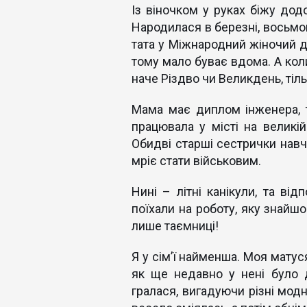
Із віночком у руках біжу дод
Народилася в березні, восьмог
тата у Міжнародний жіночий д
тому мало буває вдома. А коли
наче Різдво чи Великдень, тільк
Мама має диплом інженера, т
працювала у місті на великій 
Обидві старші сестрички навча
мріє стати військовим.
Нині – літні канікули, та від
поїхали на роботу, яку знайшо
лише таємниці!
Я у сім’ї найменша. Моя матус
як ще недавно у нені було 
гралася, вигадуючи різні модн