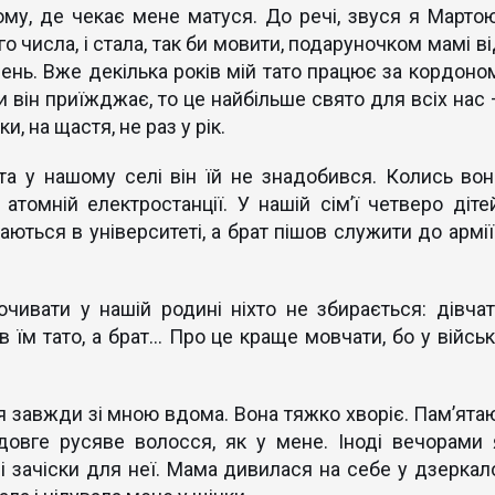
ому, де чекає мене матуся. До речі, звуся я Мартою
о числа, і стала, так би мовити, подаруночком мамі ві
ень. Вже декілька років мій тато працює за кордоном
 він приїжджає, то це найбільше свято для всіх нас 
и, на щастя, не раз у рік.
а у нашому селі він їй не знадобився. Колись вон
атомній електростанції. У нашій сім’ї четверо дітей
ються в університеті, а брат пішов служити до армії 
почивати у нашій родині ніхто не збирається: дівчат
в їм тато, а брат… Про це краще мовчати, бо у військ
я завжди зі мною вдома. Вона тяжко хворіє. Пам’ятаю
довге русяве волосся, як у мене. Іноді вечорами 
і зачіски для неї. Мама дивилася на себе у дзеркало