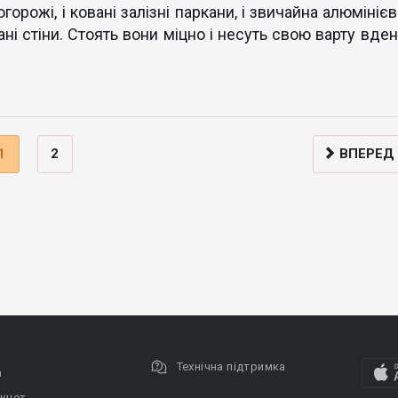
огорожі, і ковані залізні паркани, і звичайна алюмініє
вані стіни. Стоять вони міцно і несуть свою варту вде
1
2
ВПЕРЕД
Технічна підтримка
а
кнет