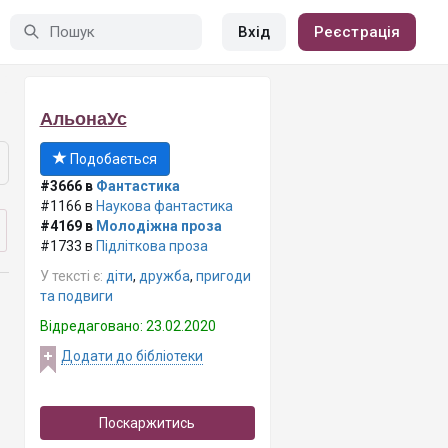
Вхід
Реєстрація
АльонаУс
Подобається
#3666 в
Фантастика
#1166 в
Наукова фантастика
#4169 в
Молодіжна проза
#1733 в
Підліткова проза
У тексті є:
діти
,
дружба
,
пригоди
та подвиги
Відредаговано: 23.02.2020
Додати до бібліотеки
Поскаржитись