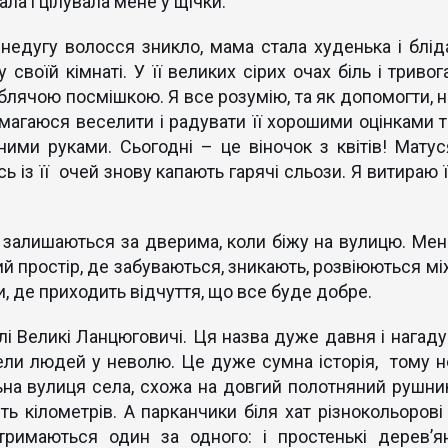
ала і цілувала мене у щічки.
 недугу волосся зникло, мама стала худенька і бліда
 своїй кімнаті. У її великих сірих очах біль і тривог
блячою посмішкою. Я все розумію, та як допомогти, н
магаюся веселити і радувати її хорошими оцінками т
ими руками. Сьогодні – це віночок з квітів! Матус
сь із її очей знову капають гарячі сльози. Я витираю 
 залишаються за дверима, коли біжу на вулицю. Мен
й простір, де забуваються, зникають, розвіюються мі
и, де приходить відчуття, що все буде добре.
 Великі Ланцюговичі. Ця назва дуже давня і нагаду
ели людей у неволю. Це дуже сумна історія, тому н
ьна вулиця села, схожа на довгий полотняний рушник
 кілометрів. А парканчики біля хат різнокольорові і
тримаються один за одного: і простенькі дерев’ян