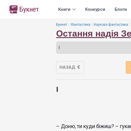
Книги
Конкурси
Блоги
Букнет
Фантастика
Наукова фантастика
Остання надія Зе
НАЗАД
І
– Доню, ти куди біжиш? – гука