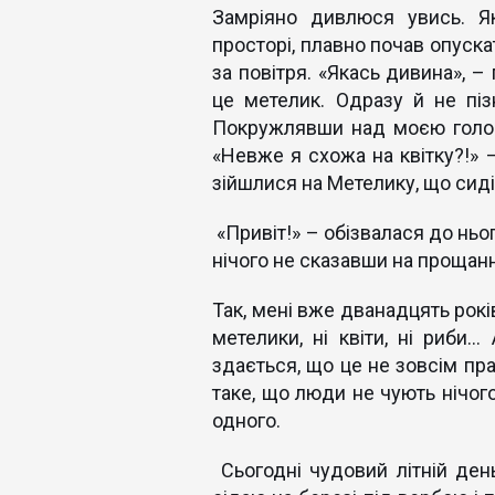
Замріяно дивлюся увись. Я
просторі, плавно почав опуск
за повітря. «Якась дивина», –
це метелик. Одразу й не піз
Покружлявши над моєю голово
«Невже я схожа на квітку?!» 
зійшлися на Метелику, що сиді
«Привіт!» – обізвалася до ньог
нічого не сказавши на прощан
Так, мені вже дванадцять рокі
метелики, ні квіти, ні риби.
здається, що це не зовсім пр
таке, що люди не чують нічого
одного.
Сьогодні чудовий літній день