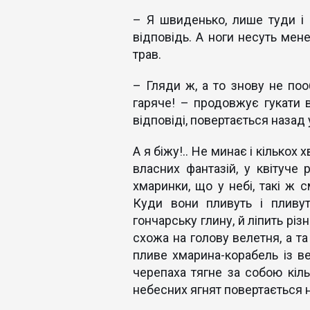
– Я швиденько, лише туди і 
відповідь. А ноги несуть мене
трав.
– Гляди ж, а то знову не по
гаряче! – продовжує гукати в
відповіді, повертається назад у
А я біжу!.. Не минає і кількох
власних фантазій, у квітуче р
хмаринки, що у небі, такі ж с
Куди вони пливуть і пливут
гончарську глину, й ліпить різ
схожа на голову велетня, а та
пливе хмарина-корабель із ве
черепаха тягне за собою кіл
небесних ягнят повертається н