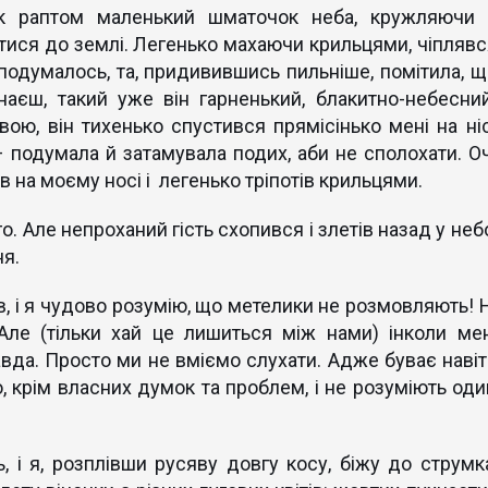
к раптом маленький шматочок неба, кружляючи 
атися до землі. Легенько махаючи крильцями, чіплявс
 подумалось, та, придивившись пильніше, помітила, щ
наєш, такий уже він гарненький, блакитно-небесний
ю, він тихенько спустився прямісінько мені на ніс
– подумала й затамувала подих, аби не сполохати. Оч
в на моєму носі і легенько тріпотів крильцями.
о. Але непроханий гість схопився і злетів назад у неб
ня.
в, і я чудово розумію, що метелики не розмовляють! Н
.. Але (тільки хай це лишиться між нами) інколи мен
авда. Просто ми не вміємо слухати. Адже буває навіт
, крім власних думок та проблем, і не розуміють оди
, і я, розплівши русяву довгу косу, біжу до струмка