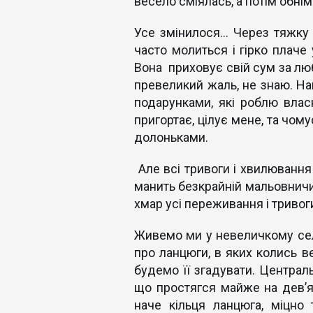
весело сміялась, а потім обнім
Усе змінилося... Через тяжку
часто молиться і гірко плаче у
Вона приховує свій сум за лю
превеликий жаль, не знаю. На
подарунками, які роблю власн
пригортає, цілує мене, та чому
долоньками.
Але всі тривоги і хвилювання
манить безкрайній мальовничи
хмар усі переживання і тривог
Живемо ми у невеличкому селі
про ланцюги, в яких колись в
будемо її згадувати. Централ
що простягся майже на дев’ять
наче кільця ланцюга, міцно 