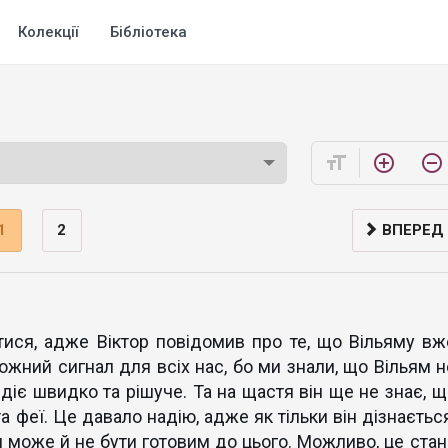
Колекції
Бібліотека
format_size
add_circle_outline
remove_circle_outline
1
2
ВПЕРЕД
ися, адже Віктор повідомив про те, що Вільяму вж
ожний сигнал для всіх нас, бо ми знали, що Вільям н
діє швидко та рішуче. Та на щастя він ще не знає, щ
 феї. Це давало надію, адже як тільки він дізнається
ін може й не бути готовим до цього. Можливо, це стан