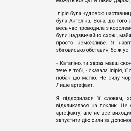
можуть володіти таким даром, хо
Ілірія була чудовою наставниц
була Ангеліна. Вона, до того
весь час проводила з королево
були надзвичайно схожі, майж
просто неможливе. Я наві
збіговисько обставин, бо ж усі 
- Каталіно, ти зараз маєш ско
тече в тобі, - сказала Ілірія, 
побач цю магію. Не силу чор
Лише артефакт.
Я підкорилася її словам, 
відкликалася на поклик. Це 
артефакту, але не все виходи
запустити дію сили за допомо