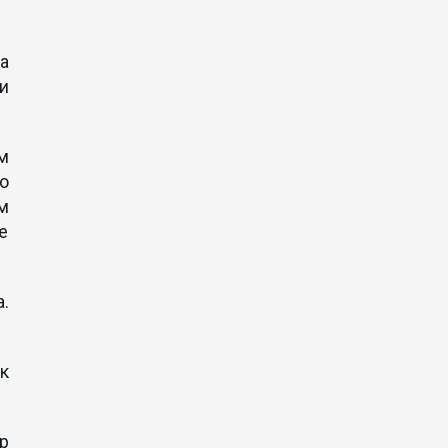
 а
и
м
о
м
е
.
к
р