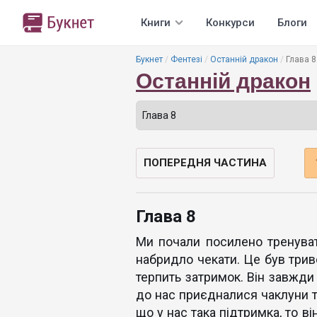
Книги
Конкурси
Блоги
Букнет
Фентезі
Останній дракон
Глава 8
Останній дракон
ПОПЕРЕДНЯ ЧАСТИНА
Глава 8
Ми почали посилено тренуват
набридло чекати. Це був трив
терпить затримок. Він завжди 
до нас приєдналися чаклуни та
що у нас така підтримка, то в