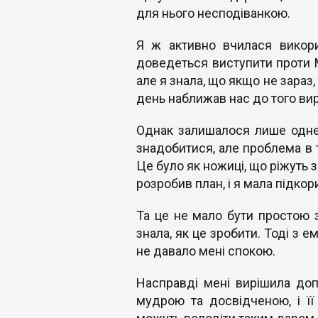
для нього несподіванкою.
Я ж активно вчилася викор
доведеться виступити проти М
але я знала, що якщо не зараз,
день наближав нас до того ви
Однак залишалося лише одне
знадобитися, але проблема в т
Це було як ножиці, що ріжуть з
розробив план, і я мала підкор
Та це не мало бути простою з
знала, як це зробити. Тоді з 
не давало мені спокою.
Насправді мені вирішила доп
мудрою та досвідченою, і ї