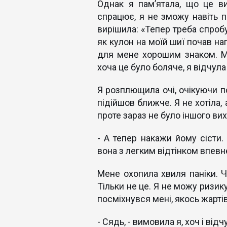
Однак я пам’ятала, що це в
спрацює, я не зможу навіть п
вирішила: «Тепер треба спробу
як кулон на моїй шиї почав на
для мене хорошим знаком. Ма
хоча це було боляче, я відчул
Я розплющила очі, очікуючи по
підійшов ближче. Я не хотіла,
проте зараз не було іншого вих
- А тепер накажи йому сісти.
вона з легким відтінком впевне
Мене охопила хвиля паніки. 
Тільки не це. Я не можу ризик
посміхнувся мені, якось жартів
- Сядь, - вимовила я, хоч і від