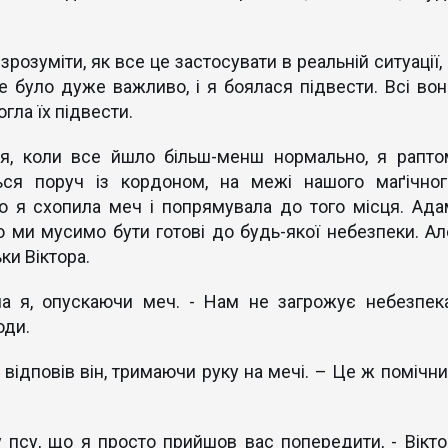
розуміти, як все це застосувати в реальній ситуації,
 було дуже важливо, і я боялася підвести. Всі вон
огла їх підвести.
ня, коли все йшло більш-менш нормально, я рапто
ься поруч із кордоном, на межі нашого маґічног
о я схопила меч і попрямувала до того місця. Ада
що ми мусимо бути готові до будь-якої небезпеки. Ал
ки Віктора.
ла я, опускаючи меч. - Нам не загрожує небезпека
оди.
- відповів він, тримаючи руку на мечі. – Це ж помічни
псу, що я просто прийшов вас попередити, - Вікто