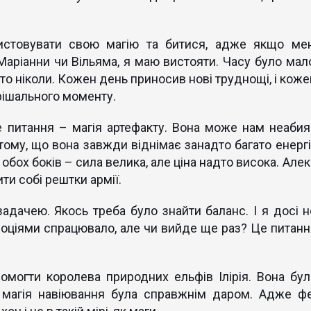
истовувати свою магію та битися, адже якщо мен
аріанни чи Вільяма, я маю вистояти. Часу було мало
 то ніколи. Кожен день приносив нові труднощі, і кож
рішального моменту.
 питання – магія артефакту. Вона може нам неабия
ому, що вона завжди віднімає занадто багато енергії
 обох боків – сила велика, але ціна надто висока. Але
ити собі рештки армії.
адачею. Якось треба було знайти баланс. І я досі н
емоціями спрацювало, але чи вийде ще раз? Це питанн
омогти королева природних ельфів Ілірія. Вона бул
ї магія навіювання була справжнім даром. Адже фе