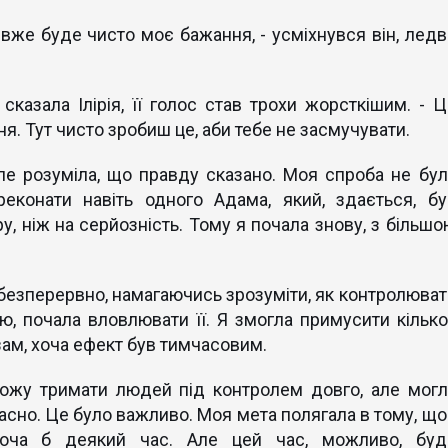
 вже буде чисто моє бажання, - усміхнувся він, ледв
сказала Ілірія, її голос став трохи жорсткішим. - Ц
я. Тут чисто зробиш це, аби тебе не засмучувати.
ле розуміла, що правду сказано. Моя спроба не бул
еконати навіть одного Адама, який, здається, бу
, ніж на серйозність. Тому я почала знову, з більшо
 безперервно, намагаючись зрозуміти, як контролюват
ою, почала вловлювати її. Я змогла примусити кілько
ам, хоча ефект був тимчасовим.
можу тримати людей під контролем довго, але могл
асно. Це було важливо. Моя мета полягала в тому, що
хоча б деякий час. Але цей час, можливо, буд