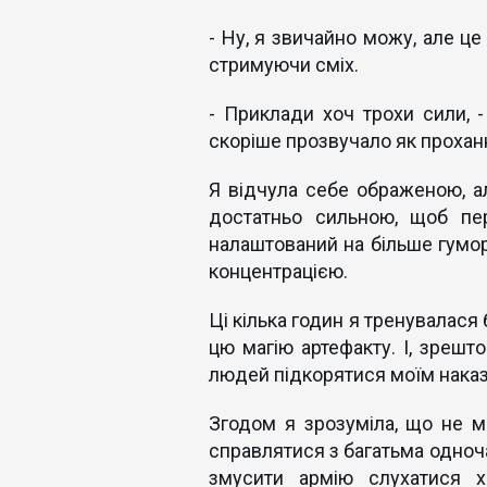
- Ну, я звичайно можу, але це
стримуючи сміх.
- Приклади хоч трохи сили, - 
скоріше прозвучало як проханн
Я відчула себе ображеною, а
достатньо сильною, щоб пер
налаштований на більше гумору
концентрацією.
Ці кілька годин я тренувалася
цю магію артефакту. І, зрешт
людей підкорятися моїм наказ
Згодом я зрозуміла, що не 
справлятися з багатьма одноч
змусити армію слухатися 