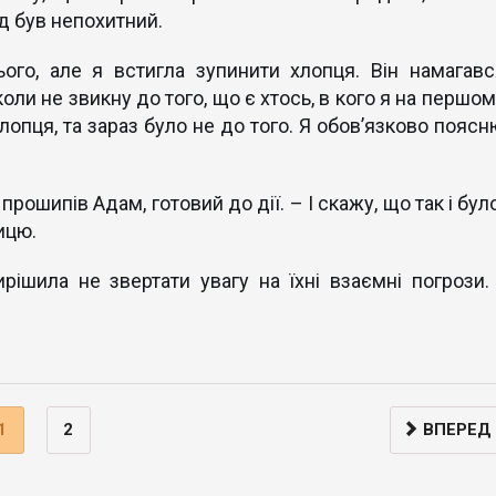
яд був непохитний.
ого, але я встигла зупинити хлопця. Він намагавс
оли не звикну до того, що є хтось, в кого я на першо
хлопця, та зараз було не до того. Я обов’язково пояс
- прошипів Адам, готовий до дії. – І скажу, що так і бул
ицю.
ішила не звертати увагу на їхні взаємні погрози. 
1
2
ВПЕРЕД