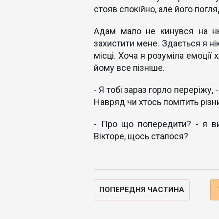
стояв спокійно, але його погл
Адам мало не кинувся на нь
захистити мене. Здається я нік
місці. Хоча я розуміла емоції 
йому все пізніше.
- Я тобі зараз горло переріжу, 
Навряд чи хтось помітить різн
- Про що попередити? - я вир
Вікторе, щось сталося?
ПОПЕРЕДНЯ ЧАСТИНА