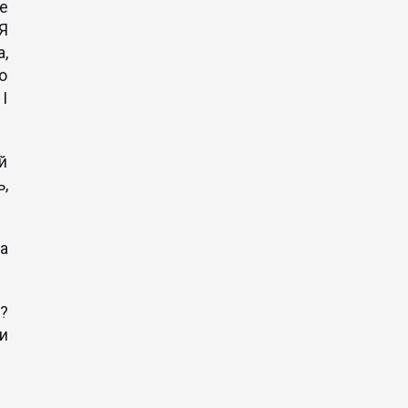
е
Я
,
о
І
й
,
а
?
и