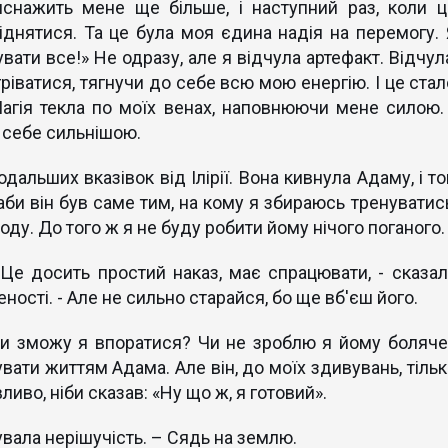
иснажить мене ще більше, і наступний раз, коли ц
іднятися. Та це була моя єдина надія на перемогу. 
вати все!» Не одразу, але я відчула артефакт. Відчула
гріватися, тягнучи до себе всю мою енергію. І це стал
гія текла по моїх венах, наповнюючи мене силою. 
а себе сильнішою.
дальших вказівок від Ілірії. Вона кивнула Адаму, і то
 аби він був саме тим, на кому я збираюсь тренуватись
оду. До того ж я не буду робити йому нічого поганого.
 Це досить простий наказ, має спрацювати, - сказал
ності. - Але не сильно старайся, бо ще вб'єш його.
Чи зможу я впоратися? Чи не зроблю я йому боляче
увати життям Адама. Але він, до моїх здивувань, тільк
ливо, ніби сказав: «Ну що ж, я готовий».
чувала нерішучість. – Сядь на землю.