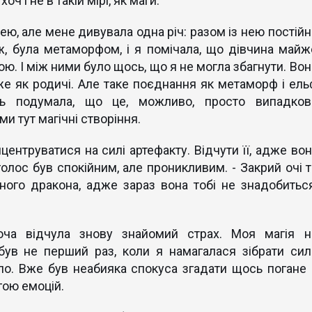
ч і не в такій мірі, як маги.
ею, але мене дивувала одна річ: разом із нею постійн
 ж, була метаморфом, і я помічала, що дівчина майж
ю. І між ними було щось, що я не могла збагнути. Вон
е як родичі. Але таке поєднання як метаморф і ель
ть подумала, що це, можливо, просто випадков
ми тут магічні створіння.
нцентруватися на силі артефакту. Відчути її, адже вон
її голос був спокійним, але проникливим. - Закрий очі 
ного дракона, адже зараз вона тобі не знадобиться
хоча відчула знову знайомий страх. Моя магія н
був не перший раз, коли я намагалася зібрати сил
ло. Вже був неабияка спокуса згадати щось погане 
гою емоцій.