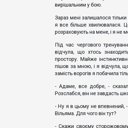
вирішальним у бою.
Зараз мені залишалося тільки з
я все більше хвилювалася. Це
розраховують на мене, і я не м
Під час чергового тренуван
відчула, що хтось знаходит
простору. Майже інстинктивн
пішов за мною, і я відчула, 
замість ворогів я побачила тіль
- Адаме, все добре, - сказа
Розслабся, він не завдасть шк
- Ну я в цьому не впевнений, 
Вільяма. Для чого він тут?
- Скажи своєму сторожовому 