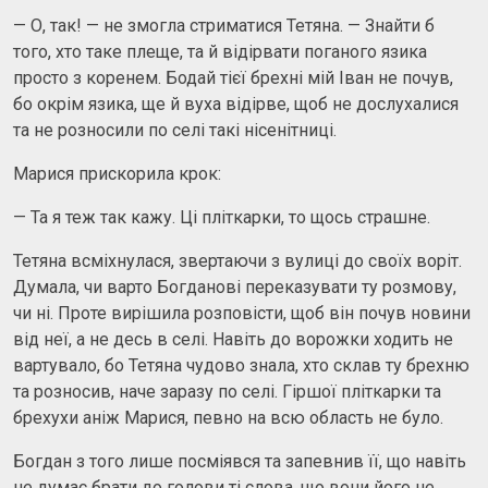
— О, так! — не змогла стриматися Тетяна. — Знайти б
того, хто таке плеще, та й відірвати поганого язика
просто з коренем. Бодай тієї брехні мій Іван не почув,
бо окрім язика, ще й вуха відірве, щоб не дослухалися
та не розносили по селі такі нісенітниці.
Марися прискорила крок:
— Та я теж так кажу. Ці пліткарки, то щось страшне.
Тетяна всміхнулася, звертаючи з вулиці до своїх воріт.
Думала, чи варто Богданові переказувати ту розмову,
чи ні. Проте вирішила розповісти, щоб він почув новини
від неї, а не десь в селі. Навіть до ворожки ходить не
вартувало, бо Тетяна чудово знала, хто склав ту брехню
та розносив, наче заразу по селі. Гіршої пліткарки та
брехухи аніж Марися, певно на всю область не було.
Богдан з того лише посміявся та запевнив її, що навіть
не думає брати до голови ті слова, що вони його не