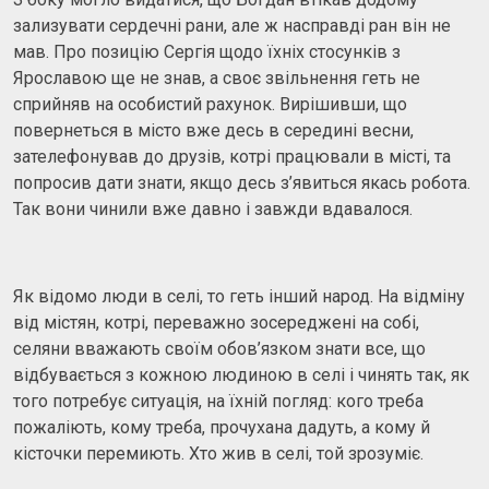
зализувати сердечні рани, але ж насправді ран він не
мав. Про позицію Сергія щодо їхніх стосунків з
Ярославою ще не знав, а своє звільнення геть не
сприйняв на особистий рахунок. Вирішивши, що
повернеться в місто вже десь в середині весни,
зателефонував до друзів, котрі працювали в місті, та
попросив дати знати, якщо десь з’явиться якась робота.
Так вони чинили вже давно і завжди вдавалося.
Як відомо люди в селі, то геть інший народ. На відміну
від містян, котрі, переважно зосереджені на собі,
селяни вважають своїм обов’язком знати все, що
відбувається з кожною людиною в селі і чинять так, як
того потребує ситуація, на їхній погляд: кого треба
пожаліють, кому треба, прочухана дадуть, а кому й
кісточки перемиють. Хто жив в селі, той зрозуміє.