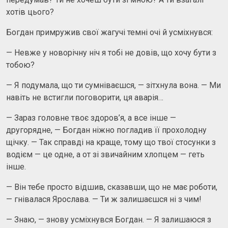
хотів цього?
Богдан примружив свої жагучі темні очі й усміхнувся:
— Невже у новорічну ніч я тобі не довів, що хочу бути з
тобою?
— Я подумала, що ти сумніваєшся, — зітхнула вона. — Ми
навіть не встигли поговорити, ця аварія…
— Зараз головне твоє здоров’я, а все інше —
другорядне, — Богдан ніжно погладив її прохолодну
щічку. — Так справді на краще, тому що твої стосунки з
водієм — це одне, а от зі звичайним хлопцем — геть
інше.
— Він тебе просто відшив, сказавши, що не має роботи,
— гнівалася Ярослава. — Ти ж залишаєшся ні з чим!
— Знаю, — знову усміхнувся Богдан. — Я залишаюся з