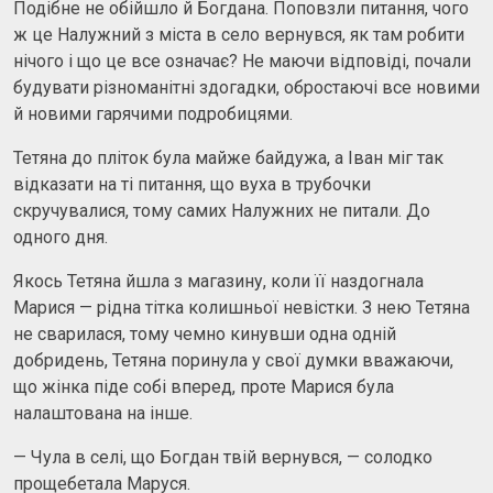
Подібне не обійшло й Богдана. Поповзли питання, чого
ж це Налужний з міста в село вернувся, як там робити
нічого і що це все означає? Не маючи відповіді, почали
будувати різноманітні здогадки, обростаючі все новими
й новими гарячими подробицями.
Тетяна до пліток була майже байдужа, а Іван міг так
відказати на ті питання, що вуха в трубочки
скручувалися, тому самих Налужних не питали. До
одного дня.
Якось Тетяна йшла з магазину, коли її наздогнала
Марися — рідна тітка колишньої невістки. З нею Тетяна
не сварилася, тому чемно кинувши одна одній
добридень, Тетяна поринула у свої думки вважаючи,
що жінка піде собі вперед, проте Марися була
налаштована на інше.
— Чула в селі, що Богдан твій вернувся, — солодко
прощебетала Маруся.