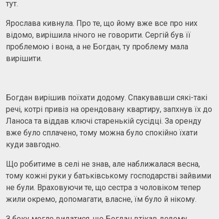
тут.
Ярослава кивнула. Про те, що йому вже все про них
відомо, вирішила нічого не говорити. Сергій був її
проблемою і вона, а не Богдан, ту проблему мала
вирішити.
Богдан вирішив поїхати додому. Спакувавши сякі-такі
речі, котрі привіз на орендовану квартиру, запхнув їх до
Ланоса та віддав ключі старенькій сусідці. За оренду
вже було сплачено, тому можна було спокійно їхати
куди завгодно.
Що робитиме в селі не знав, але наближалася весна,
тому кожні руки у батьківському господарстві зайвими
не були. Враховуючи те, що сестра з чоловіком тепер
жили окремо, допомагати, власне, їм було й нікому.
З боку могло видатися, що Богдан втікав додому