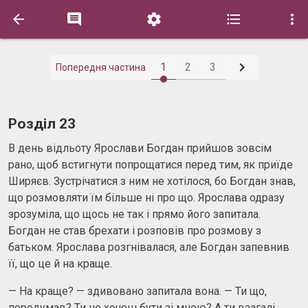






1
2
3
Попередня частина
Розділ 23
В день відльоту Ярослави Богдан прийшов зовсім
рано, щоб встигнути попрощатися перед тим, як приїде
Ширяєв. Зустрічатися з ним не хотілося, бо Богдан знав,
що розмовляти їм більше ні про що. Ярослава одразу
зрозуміла, що щось не так і прямо його запитала.
Богдан не став брехати і розповів про розмову з
батьком. Ярослава розгнівалася, але Богдан запевнив
її, що це й на краще.
— На краще? — здивовано запитала вона. — Ти що,
передумав? Ти не хочеш бути зі мною? А ти взагалі