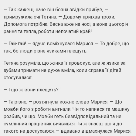
— Так кажеш, наче він бозна звідки прибув, —
примружила очі Тетяна. — Додому приїхав трохи.
Допомога потрібна. Весна вже на носі, а вона цьогоріч
рання та тепла, роботи непочатий край!
— Гай-гай! — ядуче всміхнулася Марися. — То добре, що
так, бо люди різне язиками плещуть.
Тетяна розуміла, що жінка її провокує, але ж язика за
зубами тримати не дуже вміла, коли справа її дітей
стосувалася:
— І що ж вони плещуть?
— Та різне, — розтягнула кожне слово Марися. — Що
мовби його з роботи вигнали. Чи то напився та машину
розбив, чи що. Мовби геть безвідповідальний та не
сумлінний працівник виявився. Ти ж знаєш, що я до
такого не дослухаюся, — вдавано відмахнулася Марися.