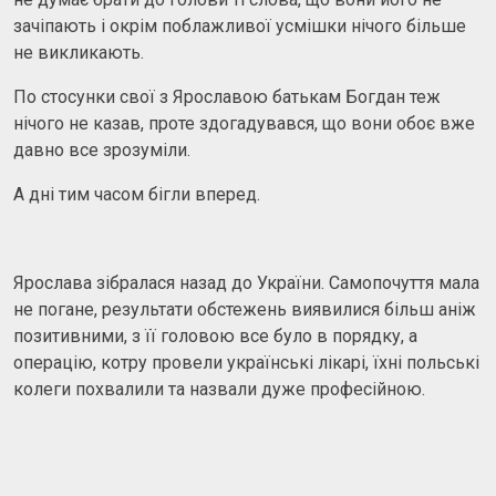
зачіпають і окрім поблажливої усмішки нічого більше
не викликають.
По стосунки свої з Ярославою батькам Богдан теж
нічого не казав, проте здогадувався, що вони обоє вже
давно все зрозуміли.
А дні тим часом бігли вперед.
Ярослава зібралася назад до України. Самопочуття мала
не погане, результати обстежень виявилися більш аніж
позитивними, з її головою все було в порядку, а
операцію, котру провели українські лікарі, їхні польські
колеги похвалили та назвали дуже професійною.