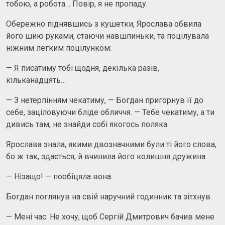
тобою, а робота… Повір, я не пропаду.
Обережно піднявшись з кушетки, Ярослава обвила
його шию руками, стаючи навшпиньки, та поцілувала
ніжним легким поцілунком:
— Я писатиму тобі щодня, декілька разів,
кільканадцять…
— З нетерпінням чекатиму, — Богдан пригорнув її до
себе, заціловуючи бліде обличчя. — Тебе чекатиму, а ти
дивись там, не знайди собі якогось поляка.
Ярослава знала, якими двозначними були ті його слова,
бо ж так, здається, й вчинила його колишня дружина.
— Нізащо! — пообіцяла вона.
Богдан поглянув на свій наручний годинник та зітхнув:
— Мені час. Не хочу, щоб Сергій Дмитрович бачив мене