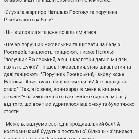
-Слухала жарт про Наталью Ростову та поручика
Ржевського на балу?
-Ні.- відповіла я та вже почала сміятися.
-Почав поручник Ржевський танцювати на балу з
Ростовой, танцюють, танцюють і каже Наталья
"поручник Ржевський, а ви шкарпетки давно міняли,
пахнуть дуже?"- пішов Ржевський, зняв шкарпетки та
далі танцюють. "Поручник Ржевський,- знову каже
Наталья- А ви точно шкарпетки зняли? А то краще не
стало." "Так, я їх зняв, вони зараз в мене в кишень
лежать."- по закінченню я вже майже сиділа на снігу
від того, що все тіло здригалося від сміху та було тяжко
стояти.
-Може влаштуємо сьогодні прощавальний бал? А
костюми нехай будуть з постельної білизни.- з'явилася
в мене ідея через 5 хвилин мого сміху.