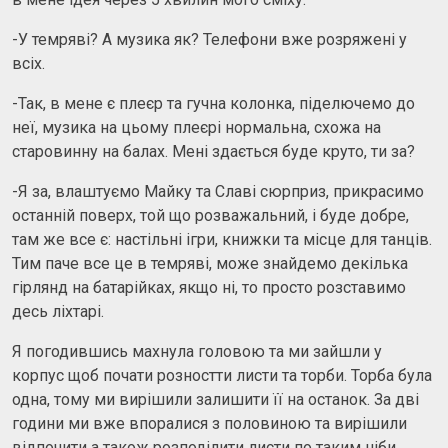
-У темряві? А музика як? Телефони вже розряжені у
всіх.
-Так, в мене є плеєр та гучна колонка, піделючемо до
неї, музика на цьому плеєрі нормальна, схожа на
старовинну на балах. Мені здається буде круто, ти за?
-Я за, влаштуємо Майку та Славі сюрприз, прикрасимо
останній поверх, той що розважальний, і буде добре,
там же все є: настільні ігри, книжки та місце для танців.
Тим паче все це в темряві, може знайдемо декілька
гірлянд на батарійках, якщо ні, то просто розставимо
десь ліхтарі.
Я погодившись махнула головою та ми зайшли у
корпус щоб почати розностти листи та торби. Торба була
одна, тому ми вирішили залишити її на останок. За дві
години ми вже впоралися з половиною та вирішили
відпочити а також розподілити листи по таким ніби