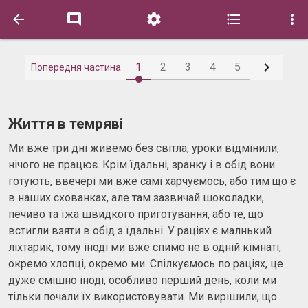






1
2
3
4
5
Попередня частина
Життя в темряві
Ми вже три дні живемо без світла, уроки відмінили,
нічого не працює. Крім їдальні, зранку і в обід вони
готують, ввечері ми вже самі харчуємось, або тим що є
в наших схованках, але там зазвичай шоколадки,
печиво та їжа швидкого приготування, або те, що
встигли взяти в обід з їдальні. У раціях є малнький
ліхтарик, тому іноді ми вже спимо не в одній кімнаті,
окремо хлопці, окремо ми. Спілкуємось по раціях, це
дуже смішно іноді, особливо перший день, коли ми
тільки почали їх використовувати. Ми вирішили, що