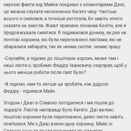
наукові факти від Майка поєднані з коментарями Деві,
це можна слухати нескінченно багато часу. Частіше
всього я сміялася, а точніше реготала, бо навіть нічого
сказати не змогла. Живіт приємно починав боліти, але я
продовжувала сміятися. Я подивилася донизу, як раз на
почтові корзини, які були переповнені листами, які не
збиралися забирати, так як немає світла- немає праці.
-Слухайте, а підемо до поштових корзин, може там і
наші листи є, зробимо Федіру Івановичу сюрприз, щоб у
нього менше роботи після свят було?
-А підемо, нам то легше це зробити, ніж дідусю
Федіру.- піднявся Майк.
Згодом і Деві зі Славою погодилися і ми пішли до
подвір'я. Листів насправді було багато. Дві великі
поштові корзини були переповнені, деякі листи навіть
пом'ялися. Ми з Деві взяли одну корзину, Майк зі
Славою іншу та пішли розносити по кімнатах.