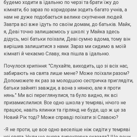
будемо ходити в їдальню по черзі та брати їжу до
кімнати, бо зараз по коридорам зодить багато учнів, а
нам не дуже подобається велике скупчення людей.
Завтра всі вже їдуть по своїм домам, до батьків. Майк,
я, Деві точно залишаємось у школі: у Майка здесь
дідусь, мої батьки поїхали, Деві сумно вдома, тому він
вирішив залишитися з нами. Зараз ми сидимо в моїй
кімнаті й чекаємо Славу, яка пішла в їдальню.
Почулося хрипіння: "Слухайте, виходить, що зі всіх нас,
забирають на свята лише мене? Може поїхали разом?
Допоможете як раз за молодшою сестричка приглядіти,
батьки зайняті завжди, а вона з нянею, але я проти
нянь." Ми всі переглянулися, та було видно, як всі
призамислилися. Все одно школа у темряві, нічого не
працює, навіть ялинки та гірлянд не буде, що ж це за
Новий Рік тоді? Може справді поїхати зі Славою?
-Я не проти, це все одно веселіше ніж сидіти у темряві
усі свята. Чули що вчора директорка сказала? Що вони