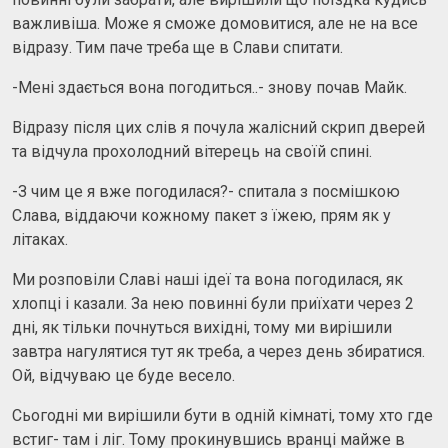
важливіша. Може я сможе домовитися, але не на все
відразу. Тим паче треба ще в Слави спитати.
-Мені здається вона погодиться..- знову почав Майк.
Відразу після цих слів я почула жалісний скрип дверей
та відчула прохолодний вітерець на своїй спині.
-З чим це я вже погодилася?- спитала з посмішкою
Слава, віддаючи кожному пакет з їжею, прям як у
літаках.
Ми розповіли Славі наші ідеї та вона погодилася, як
хлопці і казали. За нею повинні були приїхати через 2
дні, як тільки почнуться вихідні, тому ми вирішили
завтра нагулятися тут як треба, а через день збиратися.
Ой, відчуваю це буде весело.
Сьогодні ми вирішили бути в одній кімнаті, тому хто где
встиг- там і ліг. Тому прокинувшись вранці майже в