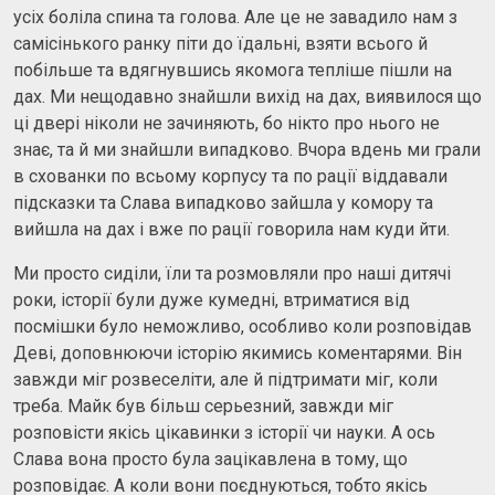
усіх боліла спина та голова. Але це не завадило нам з
самісінького ранку піти до їдальні, взяти всього й
побільше та вдягнувшись якомога тепліше пішли на
дах. Ми нещодавно знайшли вихід на дах, виявилося що
ці двері ніколи не зачиняють, бо нікто про нього не
знає, та й ми знайшли випадково. Вчора вдень ми грали
в схованки по всьому корпусу та по рації віддавали
підсказки та Слава випадково зайшла у комору та
вийшла на дах і вже по рації говорила нам куди йти.
Ми просто сиділи, їли та розмовляли про наші дитячі
роки, історії були дуже кумедні, втриматися від
посмішки було неможливо, особливо коли розповідав
Деві, доповнюючи історію якимись коментарями. Він
завжди міг розвеселіти, але й підтримати міг, коли
треба. Майк був більш серьезний, завжди міг
розповісти якісь цікавинки з історії чи науки. А ось
Слава вона просто була зацікавлена в тому, що
розповідає. А коли вони поєднуються, тобто якісь