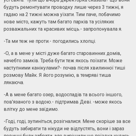
будуть ремонтувати проводку лише через 3 тижні, я
гадаю на 2 тижні можна уїхати. Тим паче, побачимо
нове місто, кажуть там багато парків та усіляких
розважальних та красивих місць.- запропонувала я.
-Та ми теж не проти.- погодились хлопці.
-О, а в мене у місті дуже багато старовинних домів,
начебто замків. Треба бути теж якось поїхати. Може
наступними канікулами?- почав після хвилинної тиші
розмову Майк. Я його розумію, в темряві тиша
лякаюча.
-А в мене багато озер, водоспадів та всього іншого,
пов'язаного з водою.- підтримав Деві. -може якось
влітку до мене заїдимо.
-Годі, годі, зупиніться, розігналися. Мене скоріше за все
будуть забирати та нікуди не відпустять, вони і зараз
повинні були забрати, але вирішили що поїздка кудись