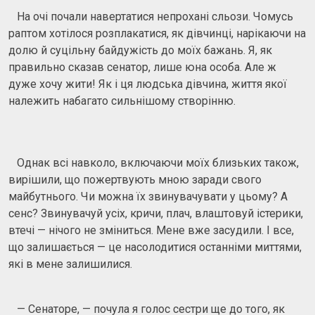
На очі почали навертатися непрохані сльози. Чомусь
раптом хотілося розплакатися, як дівчинці, нарікаючи на
долю й суцільну байдужість до моїх бажань. Я, як
правильно сказав сенатор, лише юна особа. Але ж
дуже хочу жити! Як і ця людська дівчина, життя якої
належить набагато сильнішому створінню.
Однак всі навколо, включаючи моїх близьких також,
вирішили, що пожертвують мною заради свого
майбутнього. Чи можна їх звинувачувати у цьому? А
сенс? Звинувачуй усіх, кричи, плач, влаштовуй істерики,
втечі — нічого не зміниться. Мене вже засудили. І все,
що залишається — це насолодитися останніми миттями,
які в мене залишилися.
— Сенаторе, — почула я голос сестри ще до того, як