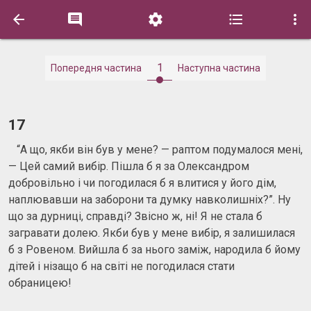





1
Попередня частина
Наступна частина
17
“А що, якби він був у мене? — раптом подумалося мені,
— Цей самий вибір. Пішла б я за Олександром
добровільно і чи погодилася б я влитися у його дім,
наплювавши на заборони та думку навколишніх?”. Ну
що за дурниці, справді? Звісно ж, ні! Я не стала б
загравати долею. Якби був у мене вибір, я залишилася
б з Ровеном. Вийшла б за нього заміж, народила б йому
дітей і нізащо б на світі не погодилася стати
обраницею!