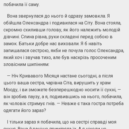
побачила її саму.
Вона звернулася до нього й одразу замовкла. Я
обійшла Олександра і подивилася на Сіту. Вона стояла,
скромно схиливши голову, як його належить молодій
дівчині. Спина рівна, руки складені перед собою в
замок. Батьки добре нас виховали. Я б навіть
запишалася сестрою, якби не почула голос Олександра,
який хоч і звучав тихо, але був наскрізь просоченим
зловісним шипінням:
— Ніч Кривавого Місяця настане сьогодні, а після
цього ваша сестра, чарівна Сіта, вирушить у храм
Мооду, і ви зможете безперешкодно носити її сукні, —
він зробив паузу, а я, подивившись на нього, побачила,
як чоловік стримує гнів. — Невже є така гостра потреба
одягати його зараз?
І тільки зараз я побачила, що на сестрі справді моя
сукня. Вона й раніше приміряла їх. А я ніколи не