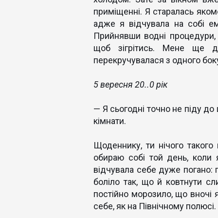
приміщенні. Я старалась якомо
адже я відчувала на собі ем
Прийнявши водні процедури, 
щоб зігрітись. Мене ще д
перекручувалася з одного боку
5 вересня 20..0 рік
— Я сьогодні точно не піду до
кімнати.
Щоденнику, ти нічого такого
обираю собі той день, коли
відчувала себе дуже погано: 
боліло так, що й ковтнути с
постійно морозило, що вночі 
себе, як на Північному полюсі.