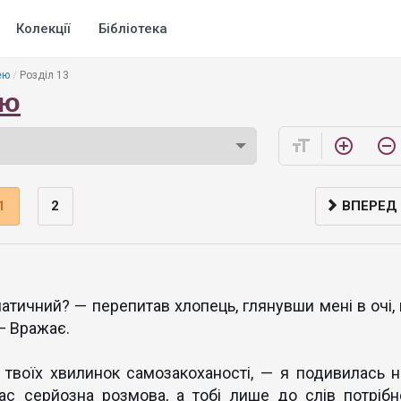
Колекції
Бібліотека
ею
Розділ 13
ею
format_size
add_circle_outline
remove_circle_outline
1
2
ВПЕРЕД
атичний? — перепитав хлопець, глянувши мені в очі, 
— Вражає.
твоїх хвилинок самозакоханості, — я подивилась н
ас серйозна розмова, а тобі лише до слів потрібн