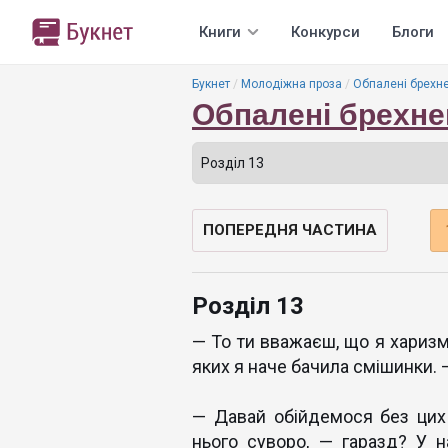
Книги
Конкурси
Блоги
Букнет
Молодіжна проза
Обпалені брехн
Обпалені брехн
ПОПЕРЕДНЯ ЧАСТИНА
Розділ 13
— То ти вважаєш, що я харизм
яких я наче бачила смішинки. 
— Давай обійдемося без цих 
нього суворо, — гаразд? У н