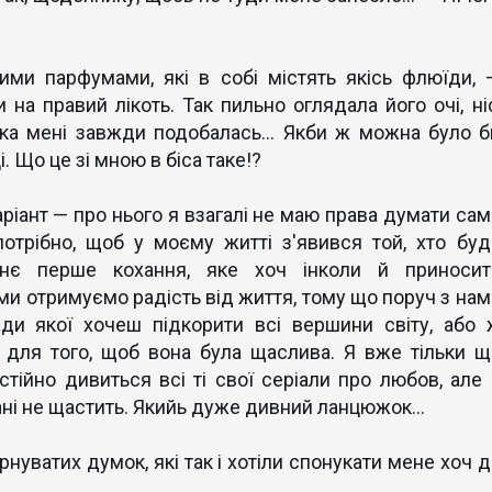
ими парфумами, які в собі містять якісь флюїди, 
на правий лікоть. Так пильно оглядала його очі, ніс
яка мені завжди подобалась... Якби ж можна було б
. Що це зі мною в біса таке!?
ріант — про нього я взагалі не маю права думати сам
потрібно, щоб у моєму житті з'явився той, хто буд
жнє перше кохання, яке хоч інколи й приносит
ми отримуємо радість від життя, тому що поруч з нам
ади якої хочеш підкорити всі вершини світу, або 
и для того, щоб вона була щаслива. Я вже тільки щ
стійно дивиться всі ті свої серіали про любов, але 
ані не щастить. Якийь дуже дивний ланцюжок...
рнуватих думок, які так і хотіли спонукати мене хоч д