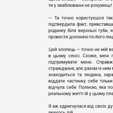
ти у зваблюванні не розумієш!
— Ти точно користуєшся так
підтвердила факт, привставши 
родинку біля верхньої губи, 
провести долонею по його лиці
Цей хлопець — точно не мій ва
в цьому сенсі. Схоже, мені 
підтримувати мене. Справ
страждання, але разом із ним 
знаходиться та людина, зар
віддати частинку себе тільк
відчула себе Поліною, яка по
реальному житті їй у цьому пл
Я аж здригнулася від своїх ду
якихось дій.