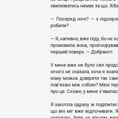
хвилюватись немає за що. Хіб
— Посеред ночі? — з підозро
робили?
— Я, напевно, вже піду, бо не
промовила вона, проігнорува
перший поверх. — Добраніч!
У мене вже не було сил продо
нічого не сказала, хоча я знала
кому можна довіряти так само
пов'язані між собою? Мені тер
про це. Схоже, у мене з'явилас
Я захотіла одразу ж поділитис
що він міг вже відпочивати. Я
холодом. Зате за вікном вж