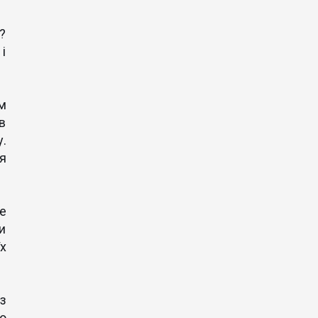
?
і
м
в
.
я
е
и
х
з
о