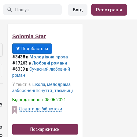
Вхід
Реєстрація
Solomia Star
Подобається
#3438 в
Молодіжна проза
#17263 в
Любовні романи
#6339 в
Сучасний любовний
роман
У тексті є:
школа
,
мелодрама
,
заборонені почуття_таємниці
Відредаговано: 05.06.2021
в
Додати до бібліотеки
а
Поскаржитись
о