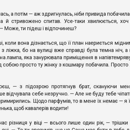
лась, а потім — аж здригнулась, ніби привида побачила
а й стривожено спитав. Усе-таки хвилюється, хоч 
 — Може, ти підеш і відпочинеш?
і, коли вона дізнається, що її план наериється мідни
 з ліжка, бо на вулиці вже справді була темна ніч, а 
ьна лампа, яка занурювала приміщення в напівтемряву
д собою просто ту жінку з кошмару побачила. Просто 
єш, — з підозрою протягнув брат, скануючи мен
е відчувала себе незручно. — Але не буду тебе чіпат
 примирились. Щодо парфумів, то в мене їх немає — я ї
енька, щоб кавалерів водити!
ас різниця у віці — всього лише один рік, — трішки 
очі. — То ти зрозумів, що ця Саша має бути в тебе д