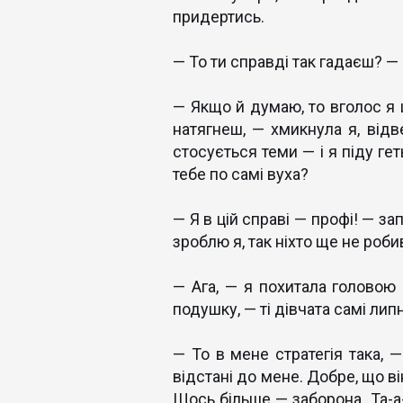
придертись.
— То ти справді так гадаєш? —
— Якщо й думаю, то вголос я ц
натягнеш, — хмикнула я, від
стосується теми — і я піду ге
тебе по самі вуха?
— Я в цій справі — профі! — за
зроблю я, так ніхто ще не роби
— Ага, — я похитала головою
подушку, — ті дівчата самі лип
— То в мене стратегія така, 
відстані до мене. Добре, що ві
Щось більше — заборона. Та-а-