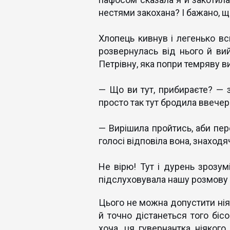
нестями закохана? І бажано, 
Хлопець кивнув і легенько вс
розвернулась від нього й ви
Петрівну, яка попри темряву в
— Що ви тут, прибираєте? — 
просто так тут бродила ввечері
— Вирішила пройтись, аби пере
голосі відповіла вона, знаход
Не вірю! Тут і дурень зрозу
підслуховувала нашу розмову 
Цього не можна допустити нія
й точно дістанеться того біс
хоча...ця гувернантка ніяког