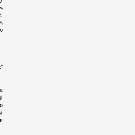
,
.
,
о
ї
а
і
о
й
я