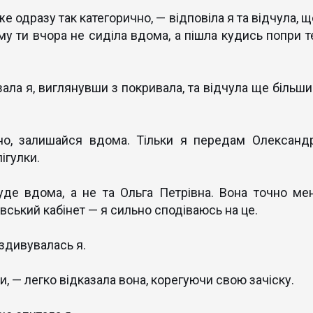
вже одразу так категорично, — відповіла я та відчула, 
у ти вчора не сиділа вдома, а пішла кудись попри те
зала я, виглянувши з покривала, та відчула ще більши
сно, залишайся вдома. Тільки я передам Олександр
ігулки.
де вдома, а не та Ольга Петрівна. Вона точно мен
ський кабінет — я сильно сподіваюсь на це.
здивувалась я.
и, — легко відказала вона, корегуючи свою зачіску.