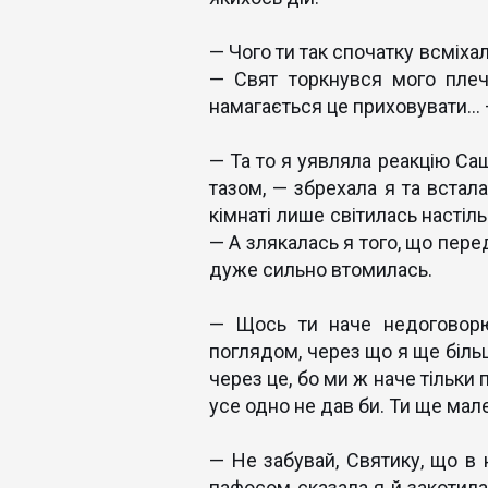
— Чого ти так спочатку всміха
— Свят торкнувся мого плеч
намагається це приховувати...
— Та то я уявляла реакцію Саш
тазом, — збрехала я та встала
кімнаті лише світилась настіл
— А злякалась я того, що пере
дуже сильно втомилась.
— Щось ти наче недоговорю
поглядом, через що я ще більш
через це, бо ми ж наче тільки
усе одно не дав би. Ти ще мал
— Не забувай, Святику, що в н
пафосом сказала я й закотила 