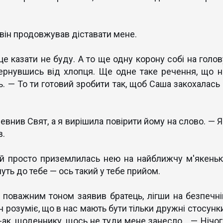
 він продовжував діставати мене.
е казати не буду. А то ще одну корону собі на голов
вернувшись від хлопця. Ще одне таке речення, що н
ть. — То ти готовий зробити так, щоб Саша закохалась 
певнив Свят, а я вирішила повірити йому на слово. — 
в.
 й просто приземлилась нею на найближчу м'якеньк
нуть до тебе — ось такий у тебе прийом.
— поважним тоном заявив братець, лігши на безпечні
н розуміє, що в нас мають бути тільки дружні стосунк
ак, щоденнику, щось не туди мене занесло... — Нічог