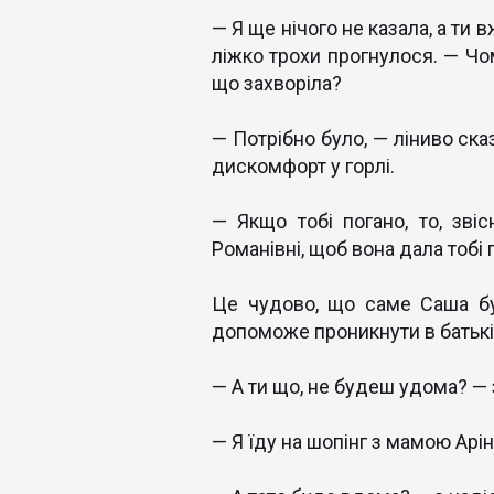
— Я ще нічого не казала, а ти 
ліжко трохи прогнулося. — Чом
що захворіла?
— Потрібно було, — ліниво ска
дискомфорт у горлі.
— Якщо тобі погано, то, зві
Романівні, щоб вона дала тобі п
Це чудово, що саме Саша бу
допоможе проникнути в батьків
— А ти що, не будеш удома? — 
— Я їду на шопінг з мамою Арін