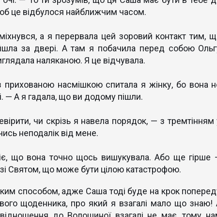
щоб це відбулося найближчим часом.
міхнувся, а я перервала цей зоровий контакт тим, щ
йшла за двері. А там я побачила перед собою Ольг
иглядала наляканою. Я це відчувала.
з прихованою насмішкою спитала я жінку, бо вона н
. — А я гадала, що ви додому пішли.
вірити, чи скрізь я навела порядок, — з тремтінням 
ячись неподалік від мене.
міє, що вона точно щось вишукувала. Або ще гірше 
зі Святом, що може бути цілою катастрофою.
ким способом, адже Саша тоді буде на крок поперед
ового щоденника, про який я взагалі мало що знаю! 
о відношення до Волошиної взагалі не має, тому на