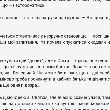
а що — насторожитись.
ю спитала я та склала руки на грудях. — Ви щось щ
 хочеться ставити вас у незручне становище, — поспішн
вши мої запитання, та почала спускатися сходами н
вжувати цей "допит", адже Ольга Петрівна все одно 
, що з її вуст лилась тільки брехня. Вона — точно не т
, як і Волошиній. Чи може бути таке, що ці дві особ
міново треба проникнути в кабінет батька та дізнатис
ь ще одна підозра...
ь цією ідеєю зі Святом, але вчасно схаменулася, том
 пішла до своєї кімнати, яка зустріла мене мороком 
е місяць заміняв сонце й він був єдиним світлом 