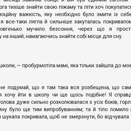
га тихіше знайти свою піжаму та піти хоч покупатись
оційну важкість, яку необхідно було змити із себе
я все-таки лягла й сильніше закуталась покривалом
овгенько мучило безсоння, через що я прост
 на інший, намагаючись знайти собі місце для сну.
 школи, — пробурмотіла мамі, яка тільки зайшла до моє
 не подумай, що я там така вся розбещена, що сам
 я хочу йти в школу чи ще щось подібне! Я справд
голова дуже сильно розколювалася з усіх боків, горл
лину було ще тим випробуванням; та й тіло ломило 
я шукала покривала, щоб не змерзнути, бо відчувала 