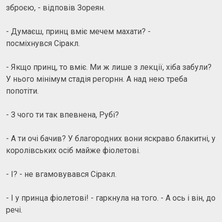
зброєю, - відповів Зореян.
- Думаєш, принц вміє мечем махати? -
посміхнувся Сіракл.
- Якщо принц, то вміє. Ми ж лише з лекції, хіба забули?
У нього мінімум стадія регорнн. А над нею треба
попотіти.
- З чого ти так впевнена, Рубі?
- А ти очі бачив? У благородних вони яскраво блакитні, у
королівських осіб майже фіолетові.
- І? - не вгамовувався Сіракл.
- І у принца фіолетові! - гаркнула на того. - А ось і він, до
речі.