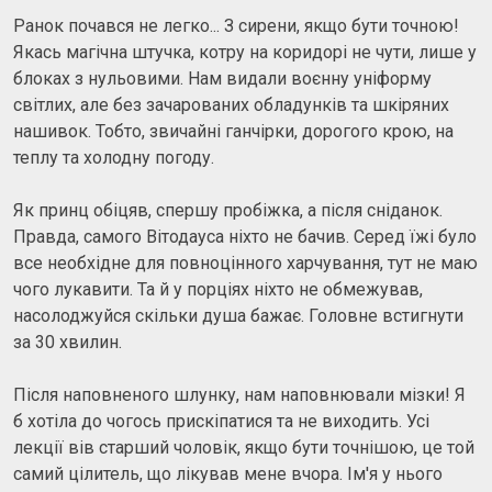
Ранок почався не легко... З сирени, якщо бути точною!
Якась магічна штучка, котру на коридорі не чути, лише у
блоках з нульовими. Нам видали воєнну уніформу
світлих, але без зачарованих обладунків та шкіряних
нашивок. Тобто, звичайні ганчірки, дорогого крою, на
теплу та холодну погоду.
Як принц обіцяв, спершу пробіжка, а після сніданок.
Правда, самого Вітодауса ніхто не бачив. Серед їжі було
все необхідне для повноцінного харчування, тут не маю
чого лукавити. Та й у порціях ніхто не обмежував,
насолоджуйся скільки душа бажає. Головне встигнути
за 30 хвилин.
Після наповненого шлунку, нам наповнювали мізки! Я
б хотіла до чогось прискіпатися та не виходить. Усі
лекції вів старший чоловік, якщо бути точнішою, це той
самий цілитель, що лікував мене вчора. Ім'я у нього