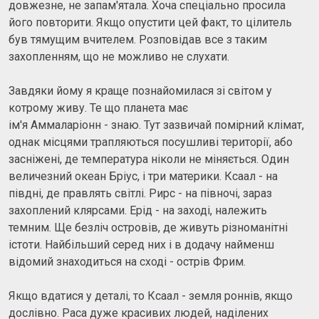
довжезне, не запам'ятала. Хоча спеціально просила
його повторити. Якщо опустити цей факт, то цілитель
був тямущим вчителем. Розповідав все з таким
захопленням, що не можливо не слухати.
Завдяки йому я краще познайомилася зі світом у
котрому живу. Те що планета має
ім'я Аммаларіонн - знаю. Тут зазвичай помірний клімат,
однак місцями трапляються посушливі території, або
засніжені, де температура ніколи не міняється. Один
величезний океан Бріус, і три материки. Ксаал - на
півдні, де правлять світлі. Рирс - на півночі, зараз
захоплений клярсами. Ерід - на заході, належить
темним. Ще безліч островів, де живуть різноманітні
істоти. Найбільший серед них і в додачу найменш
відомий знаходиться на сході - острів Фрим.
Якщо вдатися у деталі, то Ксаал - земля роннів, якщо
дослівно. Раса дуже красивих людей, наділених