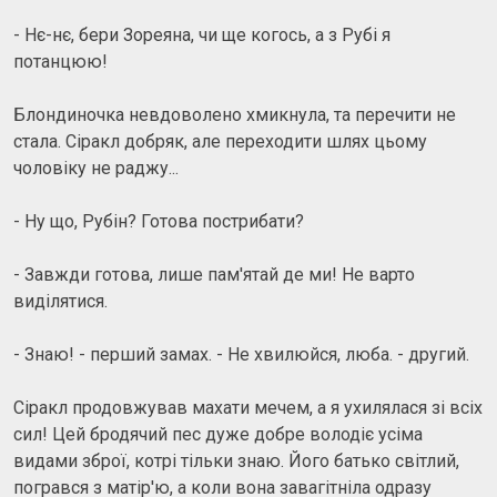
- Нє-нє, бери Зореяна, чи ще когось, а з Рубі я
потанцюю!
Блондиночка невдоволено хмикнула, та перечити не
стала. Сіракл добряк, але переходити шлях цьому
чоловіку не раджу...
- Ну що, Рубін? Готова пострибати?
- Завжди готова, лише пам'ятай де ми! Не варто
виділятися.
- Знаю! - перший замах. - Не хвилюйся, люба. - другий.
Сіракл продовжував махати мечем, а я ухилялася зі всіх
сил! Цей бродячий пес дуже добре володіє усіма
видами зброї, котрі тільки знаю. Його батько світлий,
погрався з матір'ю, а коли вона завагітніла одразу