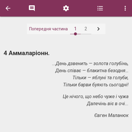






1
2
Попередня частина
4 Аммаларіонн.
...День дзвенить — золота голубінь,
День співає — блакитна безодня…
Тільки — яблуні та голуби,
Тільки барви буяють сьогодні!
Це нічого, що небо чуже і чужа
Далечінь віє в очі...
Євген Маланюк