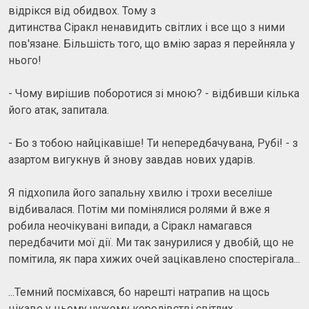
відрікся від обидвох. Тому з
дитинства Сіракл ненавидить світлих і все що з ними
пов'язане. Більшість того, що вмію зараз я перейняла у
нього!
- Чому вирішив поборотися зі мною? - відбивши кілька
його атак, запитала.
- Бо з тобою найцікавіше! Ти непередбачувана, Рубі! - з
азартом вигукнув й знову завдав нових ударів.
Я підхопила його запальну хвилю і трохи веселіше
відбивалася. Потім ми помінялися ролями й вже я
робила неочікувані випади, а Сіракл намагався
передбачити мої дії. Ми так занурилися у двобій, що не
помітила, як пара хижих очей зацікавлено спостерігала...
...Темний посміхався, бо нарешті натрапив на щось
цікаве у цьому чужому королівстві світлих...