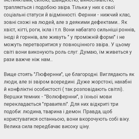
трапляється і подобою звіра. Тільки у них є свої
соціальні статуси й відмінності. Фернни - нижчий клас,
зовні схожі на людей, але з деякими дефектами... Як
хвіст, кігті, роги, ікла і т.п. Вони набагато сильніші роннів,
іноді й горннів, але живуть " у проміжній формі" і не
можуть перетворитися у повноцінного звіра.. У цьому
світі вони виконують роль слуг. Думаю, їм живеться у
рази важче ніж нам...
Вище стоять "Люфернни", це благородні. Виглядають як
люди, але зі звіром всередині. Дуже жорстокі, нахабні
й конфліктні особистості ( так розповідають світлі)..
Вершки темних - "Волюфернни", з їхньої мови
перекладається "правителі". Для них відкриті три
подоби: людина, тварина і демон. Правда, щоб
користуватися останньою, вони вкорочують собі віку.
Велика сила передбачає високу ціну.