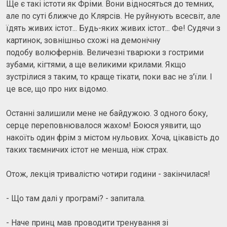
Ще є такі істоти як Фріми. Вони відносяться до темних,
але по суті ближче до Клярсів. Не руйнують всесвіт, але
їдять живих істот... Будь-яких живих істот... Фе! Судячи з
картинок, зовнішньо схожі на демонічну
подобу волюфернів. Величезні тварюки з гострими
зубами, кігтями, а ще великими крилами. Якщо
зустрілися з таким, то краще тікати, поки вас не з'їли. І
це все, що про них відомо.
Останні залишили мене не байдужою. З одного боку,
серце переповнювалося жахом! Боюся уявити, що
накоїть один фрім з містом нульових. Хоча, цікавість до
таких таємничих істот не менша, ніж страх.
Отож, лекція тривалістю чотири години - закінчилася!
- Що там далі у програмі? - запитала.
- Наче принц мав проводити тренування зі