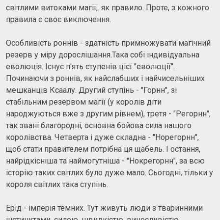
світлими витоками магії,. як правило. Проте, з кожного
правила є своє виключення.
Особливість роннів - здатність примножувати магічний
резерв у міру дорослішання.Така собі індивідуальна
еволюція. Існує п'ять ступенів цієї "еволюції".
Починаючи з роннів, як найслабших і найчисельніших
мешканців Ксаалу. Другий ступінь - "Горнн", зі
стабільним резервом магії (у королів діти
народжуються вже з другим рівнем), третя - "Регорнн",
так звані благородні, основна бойова сила нашого
королівства. Четверта і дуже складна - "Норегорнн",
щоб стати правителем потрібна ця щабель. І остання,
найрідкісніша та наймогутніша - "Нокрегорнн", за всю
історію таких світлих було дуже мало. Сьогодні, тільки у
короля світлих така ступінь.
Ерід - імперія темних. Тут живуть люди з тваринними
інстинктами, силою, швидкістю, виносливістю,