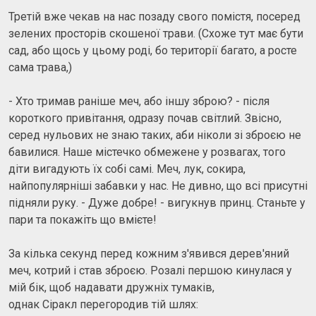
Третій вже чекав на нас позаду свого помістя, посеред
зелених просторів скошеної трави. (Схоже тут має бути
сад, або щось у цьому роді, бо території багато, а росте
сама трава,)
- Хто тримав раніше меч, або іншу зброю? - після
короткого привітання, одразу почав світлий. Звісно,
серед нульових не знаю таких, аби ніколи зі зброєю не
бавилися. Наше містечко обмежене у розвагах, того
діти вигадують їх собі самі. Меч, лук, сокира,
найпопулярніші забавки у нас. Не дивно, що всі присутні
підняли руку. - Дуже добре! - вигукнув принц. Станьте у
пари та покажіть що вмієте!
За кілька секунд перед кожним з'явився дерев'яний
меч, котрий і став зброєю. Розалі першою кинулася у
мій бік, щоб надавати дружніх тумаків,
однак Сіракл перегородив тій шлях: