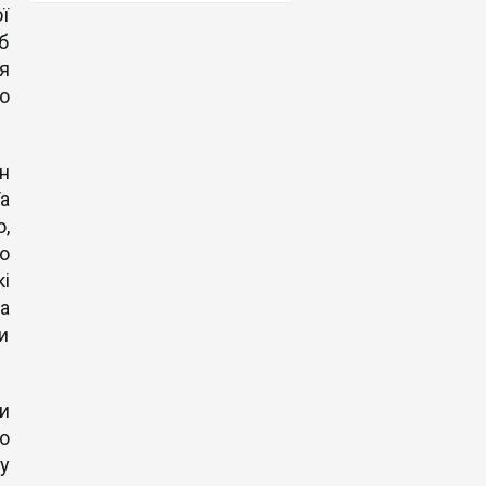
ої
б
я
о
н
а
,
го
і
на
и
и
що
у