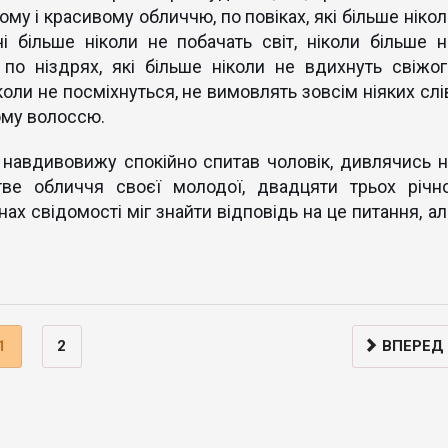
ому і красивому обличчю, по повіках, які більше нікол
і більше ніколи не побачать світ, ніколи більше н
по ніздрях, які більше ніколи не вдихнуть свіжог
ніколи не посміхнуться, не вимовлять зовсім ніяких слі
ому волоссю.
 - навдивовижу спокійно спитав чоловік, дивлячись н
ве обличчя своєї молодої, двадцяти трьох річно
нах свідомості міг знайти відповідь на це питання, ал
1
2
ВПЕРЕД