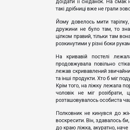
доїдати її сніданок. На смак 
такі дрібниці вже не грали зовс
Йому довелось мити тарілку,
дружини не було там, то зна
цілком правий, тільки там вон
розкинутими у різні боки рукам
На кривавій постелі лежа
продовжувала повільно стік
лежав скривавлений звичайний 
та інші продукти. Хто б міг п
Крім того, на ліжку лежала по
чоловік не міг розібрати,
розташовувалось особиста ча
Полковник не кинувся до жінки
воскресити. Він, здавалось би
до краю ліжка, акуратно, наче