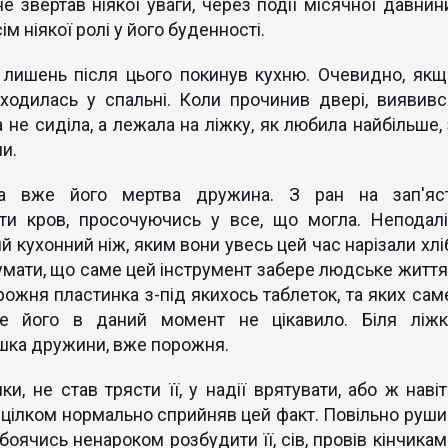
не звертав ніякої уваги, через події місячної давнини
ім ніякої ролі у його буденності.
 лишень після цього покинув кухню. Очевидно, якщ
ходилась у спальні. Коли прочинив двері, виявивс
а не сиділа, а лежала на ліжку, як любила найбільше, 
и.
ла вже його мертва дружина. З ран на зап'яст
ати кров, просочуючись у все, що могла. Неподалі
кухонний ніж, яким вони увесь цей час нарізали хліб
одумати, що саме цей інструмент забере людське життя
рожня пластинка з-під якихось таблеток, та яких саме
 це його в даний момент не цікавило. Біля ліжк
шка дружини, вже порожня.
, не став трясти її, у надії врятувати, або ж навіт
, цілком нормально сприйняв цей факт. Повільно руши
 боячись ненароком розбудити її, сів, провів кінчикам