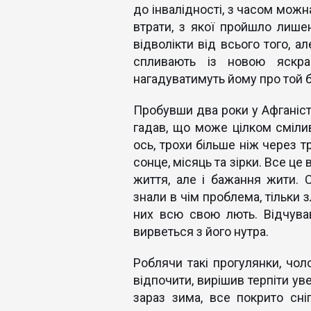
до інвалідності, з часом можна
втрати, з якої пройшло лишен
відволікти від всього того, 
спливають із новою яскра
нагадуватимуть йому про той б
Пробувши два роки у Афганіст
гадав, що може цілком сміли
ось, трохи більше ніж через т
сонце, місяць та зірки. Все це
життя, але і бажання жити. С
знали в чім проблема, тільки з
них всю свою лють. Відчував,
вирветься з його нутра.
Роблячи такі прогулянки, чоло
відпочити, вирішив терпіти уве
зараз зима, все покрито сн