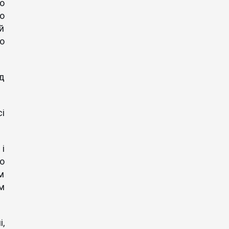
о
о
й
о
д
і
і
о
м
м
,