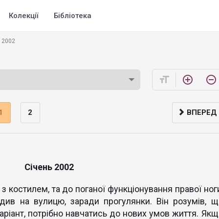
Колекції
Бібліотека
 2002
format_size
add_circle_outline
remove_circle_outline
1
2
ВПЕРЕД
Січень 2002
з костилем, та до поганої функціонування правої ноги
див на вулицю, заради прогулянки. Він розумів, щ
аріант, потрібно навчатись до нових умов життя. Якщ