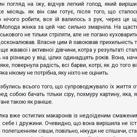
н погляд на їжу, відчув легкий голод, який виріши
 місяць. як він сам готує, після того, що сталось
нічого робити, все їй валилось з рук, через це щ
 Молода жінка за цей час сильно змарніла. На щастя
ськового не тільки стріляти, але не погано куховарити
удосконалював. Власне цим й завоював прихильність т
 ще жвавої і активної дівчини, котра у результаті ста
а різницю у віці, цілих одинадцять років. Вона, наче
ке, повернула радість, всі барви, котрі, як до того в
яка нікому не потрібна, яку ніхто не оцінить.
збулись всього того, що супроводжувало їх життя от
ред собою бачать тільки сіру, похмуру картину, яка, я
тане такою як раніше.
ілка вже остиглих макаронів із недоїденим смажени
я себе і дружини. Очевидно, що вона вирішила не їст
з полегшенням сівши, повільно, нікуди не спішачи, ст