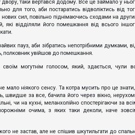
 двору, таки вертався додому. Все це займало у ньог
ьно для того, аби постаратись відволіктись від тог
их нових сил, повільно піднімаючись сходами на други
й, які відділяли його помешкання від всього іншог
скати.
 зайвих пауз, аби зібратись непотрібними думками, ві
ть, полковник увійшов до помешкання.
 своїм могутнім голосом, який, здається, чули вс
е мало ніякого сенсу. Та котра мусить про це знати, 
ь, швидше за все, бачила його через вікно, нерухом
ільні, чи на кухні, меланхолійно спостерігаючи за всі
порожніми очима, з яких таки деколи, наче зовсі
ого не застав, але не спішив шкутильгати до спальні