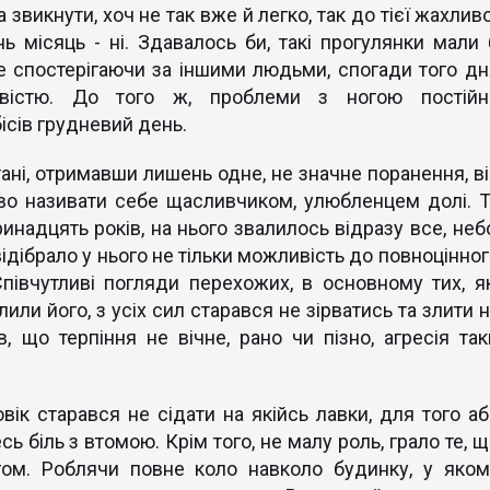
 звикнути, хоч не так вже й легко, так до тієї жахлив
ь місяць - ні. Здавалось би, такі прогулянки мали 
але спостерігаючи за іншими людьми, спогади того дн
вістю. До того ж, проблеми з ногою постійн
ісів грудневий день.
ані, отримавши лишень одне, не значне поранення, ві
во називати себе щасливчиком, улюбленцем долі. Т
ринадцять років, на нього звалилось відразу все, небо
 відібрало у нього не тільки можливість до повноцінно
півчутливі погляди перехожих, в основному тих, як
лили його, з усіх сил старався не зірватись та злити 
 що терпіння не вічне, рано чи пізно, агресія так
вік старався не сідати на якійсь лавки, для того аб
сь біль з втомою. Крім того, не малу роль, грало те, 
ігом. Роблячи повне коло навколо будинку, у яком