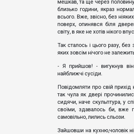
мешкав, та ще через половину
близько години, якраз нормал
всього. Вже, звісно, без ніяк
поверх, опинявся біля двере
світу, в яке не хотів нікого впу
Так сталось і цього разу, без
яких зовсім нічого не залежи
- Я прийшов! - вигукнув він
найближчі сусіди.
Повідомляти про свій прихід н
так чула як двері прочинилис
сидячи, наче скульптура, у сп
своїми, здавалось би, вже 
самовільно, лились сльози.
Зайшовши на кухню,чоловік нік