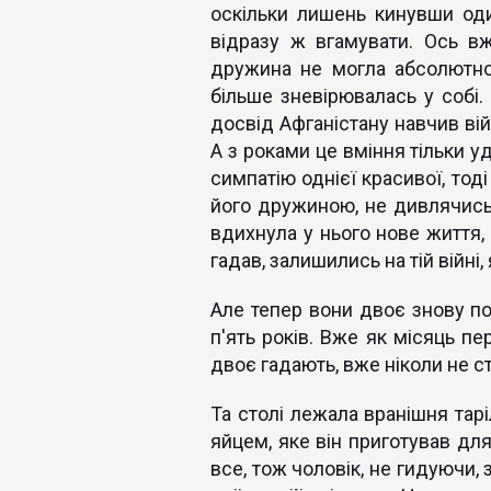
оскільки лишень кинувши оди
відразу ж вгамувати. Ось вже
дружина не могла абсолютно 
більше зневірювалась у собі.
досвід Афганістану навчив вій
А з роками це вміння тільки 
симпатію однієї красивої, тоді
його дружиною, не дивлячись н
вдихнула у нього нове життя, я
гадав, залишились на тій війні, 
Але тепер вони двоє знову по
п'ять років. Вже як місяць пе
двоє гадають, вже ніколи не с
Та столі лежала вранішня тар
яйцем, яке він приготував дл
все, тож чоловік, не гидуючи, 