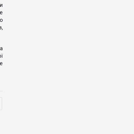
и
е
о
в,
а
ї
е