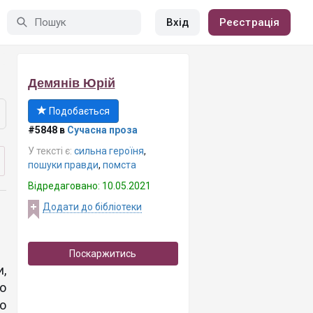
Вхід
Реєстрація
Демянів Юрій
Подобається
#5848 в
Сучасна проза
У тексті є:
сильна героїня
,
пошуки правди
,
помста
Відредаговано: 10.05.2021
Додати до бібліотеки
Поскаржитись
,
о
о